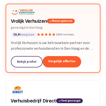
Vrolijk Verhuizen
Meest gekozen
gevestigd in Den Haag
10,0
2664 reviews
Moving Score
Vrolijk Verhuizen is uw betrouwbare partner voor
professionele verhuisdiensten in Den Haag en de
hele provincie Zuid-Holland. Met jarenlange
ervaring en een toegewijd team zorgen wij ervoor
Vergelijk offertes
Bekijk profiel
dat uw verhuizing soepel en zorgeloos verloopt.
Verhuisbedrijf Direct
Veel gevraagd