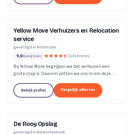
Yellow Move Verhuizers en Relocation
service
gevestigd in Rotterdam
9,6
214 reviews
Moving Score
Bij Yellow Move begrijpen we dat verhuizen een
grote stap is. Daarom zetten we ons in om deze
ervaring zo soepel en stressvrij mogelijk te maken.
Met meer dan 35 jaar ervaring in de
Vergelijk offertes
Bekijk profiel
verhuisindustrie,...
De Rooy Opslag
gevestigd in Bergschenhoek