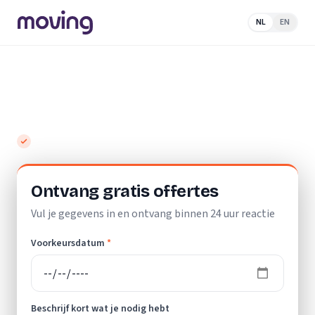
NL
EN
Home
/
Nederland
/
Zuid-
Holland
/
Leiderdorp
/
Opslagruimte
Top 10 beste opslagruimtes in Leiderdorp
Gratis en vrijblijvend
Ontvang gratis offertes
Vul je gegevens in en ontvang binnen 24 uur reactie
Voorkeursdatum
*
Beschrijf kort wat je nodig hebt