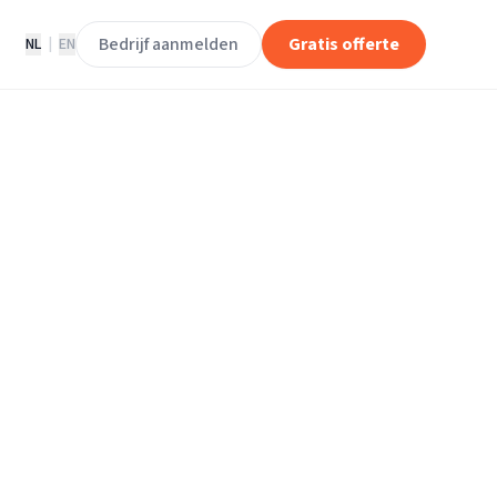
Bedrijf aanmelden
Gratis offerte
NL
|
EN
erhuisbedrijven
am.