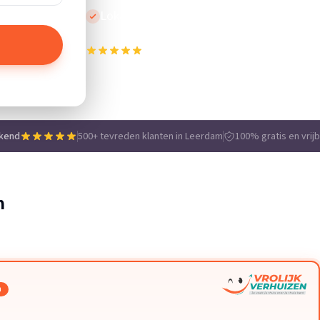
Lokale vakmensen
500+ tevreden klanten in Leerdam
e
ekend
500+ tevreden klanten in Leerdam
100% gratis en vrijb
m
n