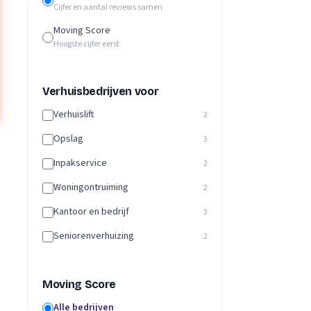
Cijfer en aantal reviews samen
Moving Score
Hoogste cijfer eerst
Verhuisbedrijven voor
Verhuislift
2
Opslag
3
Inpakservice
2
Woningontruiming
2
Kantoor en bedrijf
3
Seniorenverhuizing
2
Moving Score
Alle bedrijven