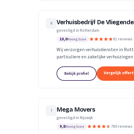
Verhuisbedrijf De Vliegende
6
gevestigd in Rotterdam
10,0
81 reviews
Moving Score
Wij verzorgen verhuisdiensten in Ro
particuliere en zakelijke verhuizingen 
Vergelijk offer
Bekijk profiel
Mega Movers
7
gevestigd in Rijswijk
9,8
780 reviews
Moving Score