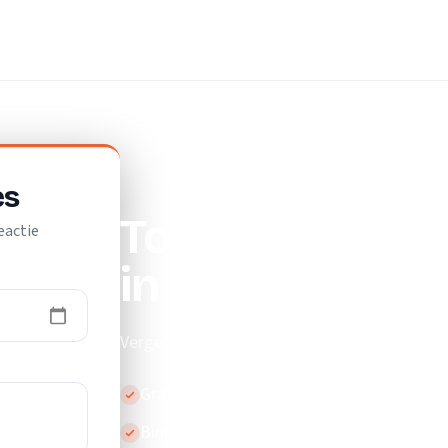
jf
es
Top 10 beste v
eactie
in Leerdam
Vergelijk de beste verhuisbedrijven in Leerd
Gratis en vrijblijvend
Binnen 24 uur reactie