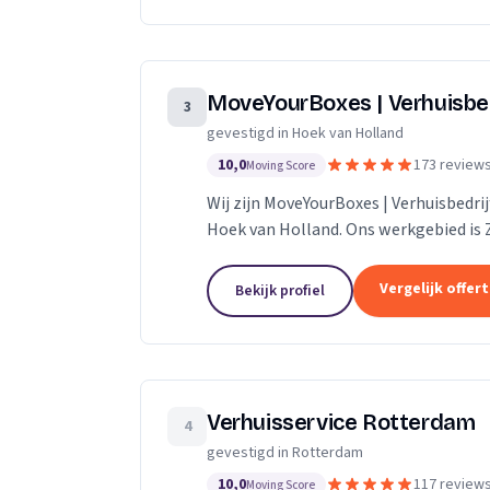
MoveYourBoxes | Verhuisbe
3
gevestigd in Hoek van Holland
10,0
173 review
Moving Score
Wij zijn MoveYourBoxes | Verhuisbedrij
Hoek van Holland. Ons werkgebied is 
Vergelijk offer
Bekijk profiel
Verhuisservice Rotterdam
4
gevestigd in Rotterdam
10,0
117 review
Moving Score