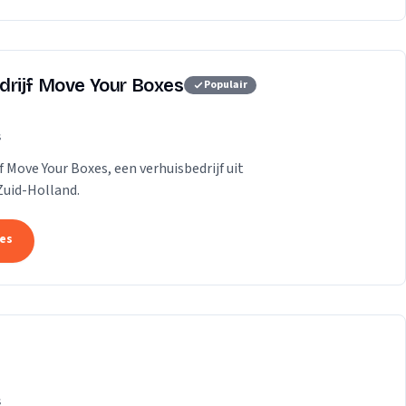
drijf Move Your Boxes
Populair
s
f Move Your Boxes, een verhuisbedrijf uit
Zuid-Holland.
tes
s