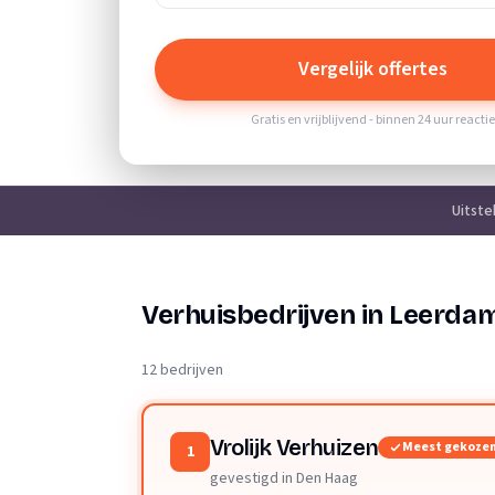
Vergelijk offertes
Gratis en vrijblijvend - binnen 24 uur reacti
Uitst
Verhuisbedrijven in Leerda
12 bedrijven
Vrolijk Verhuizen
Meest gekoze
1
gevestigd in Den Haag