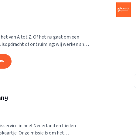
het van A tot Z. Of het nu gaat om een
huisopdracht of ontruiming: wij werken snel,
kken en monteren tot transport en
enen. Met onze professionele aanpak en
tes
n wij voor een soepele verhuizing zonder
any
isservice in heel Nederland en bieden
skaartje. Onze missie is om het