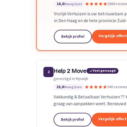
10,0
2664 revie
Moving Score
Vrolijk Verhuizen is uw betrouwbare 
in Den Haag en de hele provincie Zuid
toegewijd team zorgen wij ervoor dat
verloopt.
Vergelijk offer
Bekijk profiel
Help 2 Move
Veel gevraagd
2
gevestigd in Rijswijk
10,0
340 review
Moving Score
Vakkundig & Betaalbaar Verhuizen ??
graag van aanpakken weet. Benieuwd 
naar de mogelijkheden.
Vergelijk offer
Bekijk profiel