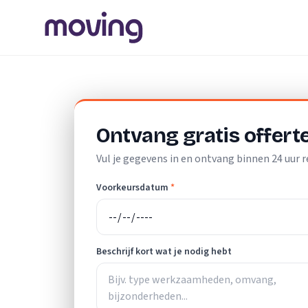
Home
/
Nederland
/
Zuid-Holland
/
Leerdam
/
Verhuisbedri
Ontvang gratis offert
Vul je gegevens in en ontvang binnen 24 uur r
Voorkeursdatum
*
Beschrijf kort wat je nodig hebt