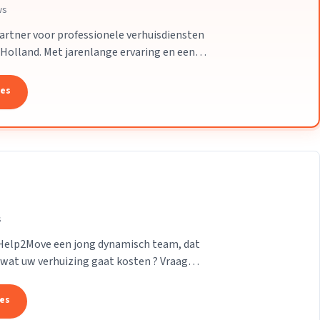
ws
partner voor professionele verhuisdiensten
-Holland. Met jarenlange ervaring en een
 uw verhuizing soepel en zorgeloos
tes
s
 Help2Move een jong dynamisch team, dat
wat uw verhuizing gaat kosten ? Vraag
tes