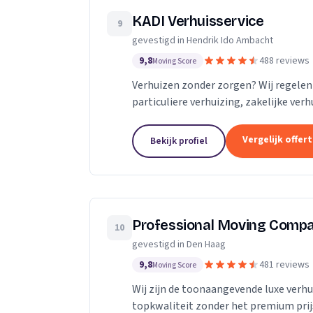
KADI Verhuisservice
9
gevestigd in Hendrik Ido Ambacht
9,8
488 reviews
Moving Score
Verhuizen zonder zorgen? Wij regelen 
particuliere verhuizing, zakelijke ver
zorgvuldig en betrouwbaar. Van inpa
tijdelijke opslag — u kunt op ons rek
Vergelijk offer
Bekijk profiel
uitstekende klantbeoordelingen zorge
stress.
Professional Moving Comp
10
gevestigd in Den Haag
9,8
481 reviews
Moving Score
Wij zijn de toonaangevende luxe verhu
topkwaliteit zonder het premium prij