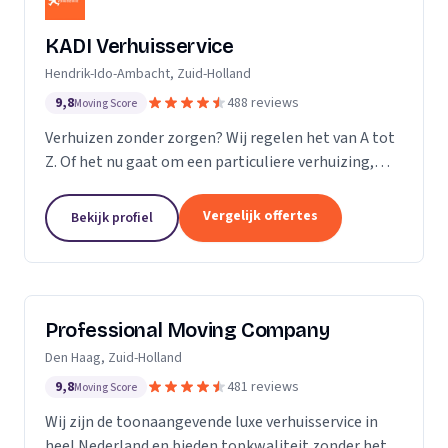
KADI Verhuisservice
Hendrik-Ido-Ambacht, Zuid-Holland
9,8
488 reviews
Moving Score
Verhuizen zonder zorgen? Wij regelen het van A tot
Z. Of het nu gaat om een particuliere verhuizing,
zakelijke verhuisopdracht of ontruiming: wij werken
snel, zorgvuldig en betrouwbaar. Van inpakken en
Vergelijk offertes
Bekijk profiel
monteren tot transport en tijdelijke opslag — u
kunt op ons rekenen. Met onze professionele
aanpak en uitstekende klantbeoordelingen zorgen
wij voor een soepele verhuizing zonder stress.
Professional Moving Company
Den Haag, Zuid-Holland
9,8
481 reviews
Moving Score
Wij zijn de toonaangevende luxe verhuisservice in
heel Nederland en bieden topkwaliteit zonder het