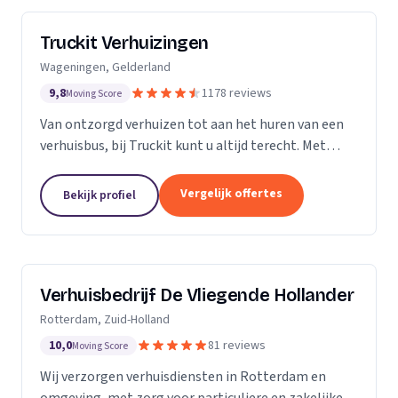
Truckit Verhuizingen
Wageningen, Gelderland
9,8
1178 reviews
Moving Score
Van ontzorgd verhuizen tot aan het huren van een
verhuisbus, bij Truckit kunt u altijd terecht. Met
onze formule hebben wij al duizenden tevreden
klanten geholpen door heel Nederland.
Vergelijk offertes
Bekijk profiel
Verhuisbedrijf De Vliegende Hollander
Rotterdam, Zuid-Holland
10,0
81 reviews
Moving Score
Wij verzorgen verhuisdiensten in Rotterdam en
omgeving, met zorg voor particuliere en zakelijke