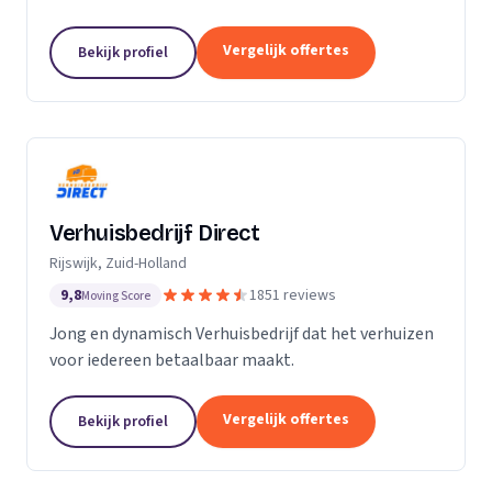
Particuliere verhuizingen, bedrijfsverhuizingen,
opslag van inboedel, de- en montageservice,...
Vergelijk offertes
Bekijk profiel
Verhuisbedrijf Direct
Rijswijk, Zuid-Holland
9,8
1851 reviews
Moving Score
Jong en dynamisch Verhuisbedrijf dat het verhuizen
voor iedereen betaalbaar maakt.
Vergelijk offertes
Bekijk profiel