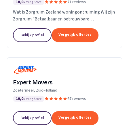
10,0
71 reviews
Moving Score
Wat is Zorgruim Zeeland woningontruiming Wij zijn
Zorgruim "Betaalbaar en betrouwbare
professionals in woningontruiming, schoonmaak en
kleine verhuizingen.” Onze Kwaliteit is namelijk zo
Vergelijk offertes
Bekijk profiel
ongelofelijk...
Expert Movers
Zoetermeer, Zuid-Holland
10,0
67 reviews
Moving Score
Vergelijk offertes
Bekijk profiel