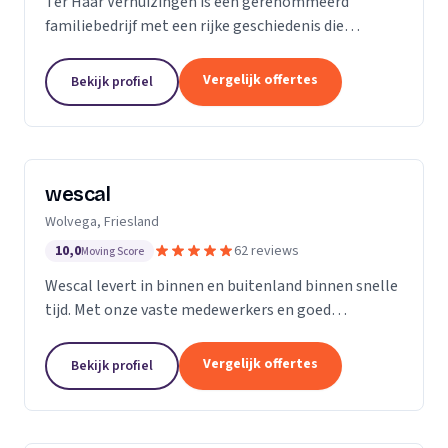
Ter Haar Verhuizingen is een gerenommeerd
familiebedrijf met een rijke geschiedenis die
teruggaat tot vier generaties. Wij zijn
gespecialiseerd in het bieden van naadloze en
Vergelijk offertes
Bekijk profiel
zorgeloze verhuisdiensten...
wescal
Wolvega, Friesland
10,0
62 reviews
Moving Score
Wescal levert in binnen en buitenland binnen snelle
tijd. Met onze vaste medewerkers en goed
wagenpark rijden wij naar onze klanten. Wij komen
na wat we beloven. Door goede
Vergelijk offertes
Bekijk profiel
kwaliteitsvoertuigen te...