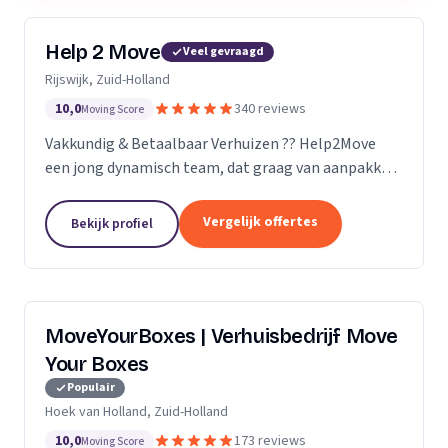
Help 2 Move
Veel gevraagd
Rijswijk, Zuid-Holland
10,0
340 reviews
Moving Score
Vakkundig & Betaalbaar Verhuizen ?? Help2Move
een jong dynamisch team, dat graag van aanpakken
weet. Benieuwd wat uw verhuizing gaat kosten ?
Vraag naar de mogelijkheden.
Vergelijk offertes
Bekijk profiel
MoveYourBoxes | Verhuisbedrijf Move
Your Boxes
Populair
Hoek van Holland, Zuid-Holland
10,0
173 reviews
Moving Score