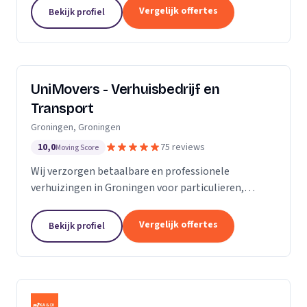
van de KvK. Door de toename van opdrachtgevers
Vergelijk offertes
Bekijk profiel
hebben wij...
UniMovers - Verhuisbedrijf en
Transport
Groningen, Groningen
10,0
75 reviews
Moving Score
Wij verzorgen betaalbare en professionele
verhuizingen in Groningen voor particulieren,
studenten en bedrijven met volledige service.
Vergelijk offertes
Bekijk profiel