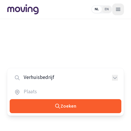
NL
EN
Home
/
Nederland
/
Verhuisbedrijven
Alle verhuisbedrijven in Nederland
Vergelijk de beste verhuisbedrijven in heel Nederland.
Zoeken