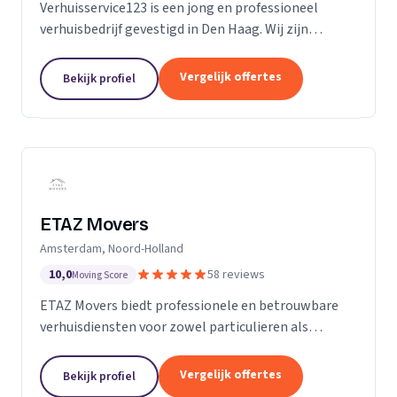
Verhuisservice123 is een jong en professioneel
verhuisbedrijf gevestigd in Den Haag. Wij zijn
gespecialiseerd in particuliere verhuizingen en
bieden een complete en zorgeloze verhuisservice.
Vergelijk offertes
Bekijk profiel
Met een ervaren team werken wij efficiënt,
zorgvuldig en tegen transparante uurtarieven.
Klanttevredenheid, duidelijke communicatie en
betrouwbaarheid staan bij ons centraal.
ETAZ Movers
Amsterdam, Noord-Holland
10,0
58 reviews
Moving Score
ETAZ Movers biedt professionele en betrouwbare
verhuisdiensten voor zowel particulieren als
bedrijven. Wij combineren ervaring met een
persoonlijke aanpak, zodat elke verhuizing efficiënt
Vergelijk offertes
Bekijk profiel
en zonder stress verloopt. Ons team werkt