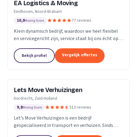
EA Logistics & Moving
Eindhoven, Noord-Brabant
10,0
77 reviews
Moving Score
Klein dynamisch bedrijf, waardoor we heel flexibel
en servicegericht zijn, service staat bij ons écht op
nummer één.
Vergelijk offertes
Bekijk profiel
Lets Move Verhuizingen
Dordrecht, Zuid-Holland
9,8
513 reviews
Moving Score
Let’s Move Verhuizingen is een bedrijf
gespecialiseerd in transport en verhuizen. Sinds
2015 zijn wij geregistreerd in het handelsregister