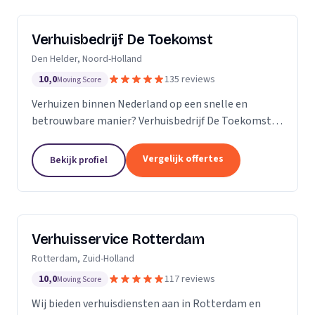
Verhuisbedrijf De Toekomst
Den Helder, Noord-Holland
10,0
135 reviews
Moving Score
Verhuizen binnen Nederland op een snelle en
betrouwbare manier? Verhuisbedrijf De Toekomst
zorgt ervoor dat uw spullen op veilige wijze verhuisd
worden naar de nieuwe locatie. En dat 24/7! Want of
Vergelijk offertes
Bekijk profiel
u...
Verhuisservice Rotterdam
Rotterdam, Zuid-Holland
10,0
117 reviews
Moving Score
Wij bieden verhuisdiensten aan in Rotterdam en