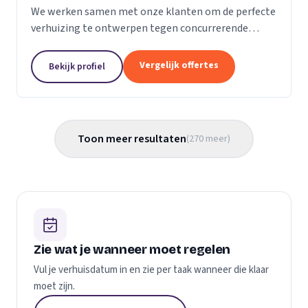
We werken samen met onze klanten om de perfecte
verhuizing te ontwerpen tegen concurrerende
prijzen en met de beste verhuismaterialen. We
weten dat verhuizen een stressvol proces kan zijn.
Vergelijk offertes
Bekijk profiel
Daarom...
Toon meer resultaten
(
270
meer
)
Zie wat je wanneer moet regelen
Vul je verhuisdatum in en zie per taak wanneer die klaar
moet zijn.