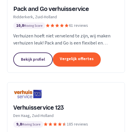
Pack and Go verhuisservice
Ridderkerk, Zuid-Holland
10,0
61 reviews
Moving Score
Verhuizen hoeft niet vervelend te zijn, wij maken
verhuizen leuk! Pack and Go is een flexibel en
servicegericht familiebedrijf waar u terecht kan voor
al uw verhuizingen. Met ons team van...
Vergelijk offertes
Bekijk profiel
Verhuisservice 123
Den Haag, Zuid-Holland
9,8
185 reviews
Moving Score