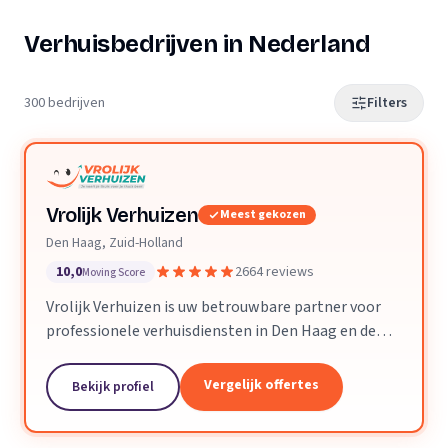
Verhuisbedrijven in Nederland
300 bedrijven
Filters
Vrolijk Verhuizen
Meest gekozen
Den Haag, Zuid-Holland
10,0
2664 reviews
Moving Score
Vrolijk Verhuizen is uw betrouwbare partner voor
professionele verhuisdiensten in Den Haag en de
hele provincie Zuid-Holland. Met jarenlange
ervaring en een toegewijd team zorgen wij ervoor
Vergelijk offertes
Bekijk profiel
dat uw verhuizing soepel en zorgeloos verloopt.