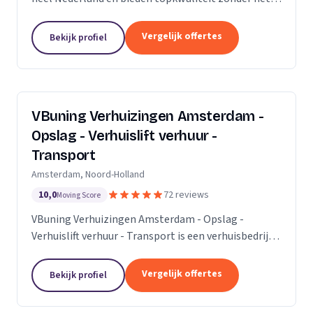
premium prijskaartje. Onze missie is om het
verhuisproces te transformeren in een naadloze en...
Vergelijk offertes
Bekijk profiel
VBuning Verhuizingen Amsterdam -
Opslag - Verhuislift verhuur -
Transport
Amsterdam, Noord-Holland
10,0
72 reviews
Moving Score
VBuning Verhuizingen Amsterdam - Opslag -
Verhuislift verhuur - Transport is een verhuisbedrijf
met een vestiging in Amsterdam.
Vergelijk offertes
Bekijk profiel