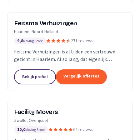
Feitsma Verhuizingen
Haarlem, Noord-Holland
9,8
271 reviews
Moving Score
Feitsma Verhuizingen is al tijden een vertrouwd
gezicht in Haarlem. Al zo lang, dat eigenlijk
niemand precies meer weet wanneer opa Feitsma
ooit begonnen is met verhuizen. De eerste
Vergelijk offertes
Bekijk profiel
advertenties van...
Facility Movers
Zwolle, Overijssel
10,0
62 reviews
Moving Score