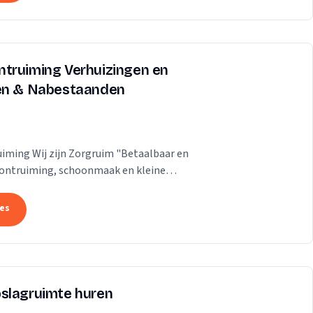
ntruiming Verhuizingen en
ren & Nabestaanden
iming Wij zijn Zorgruim "Betaalbaar en
gontruiming, schoonmaak en kleine
jk zo ongelofelijk...
tes
pslagruimte huren