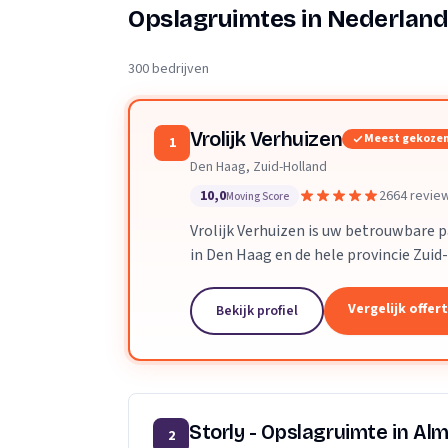
Verhuisplanner
Opslagruimtes in Nederlan
Verhuisdozen berek
300 bedrijven
Vrolijk Verhuizen
Meest gekoze
1
Den Haag, Zuid-Holland
10,0
2664 revie
Moving Score
Vrolijk Verhuizen is uw betrouwbare 
in Den Haag en de hele provincie Zuid
toegewijd team zorgen wij ervoor dat
verloopt.
Vergelijk offer
Bekijk profiel
Storly - Opslagruimte in Al
2