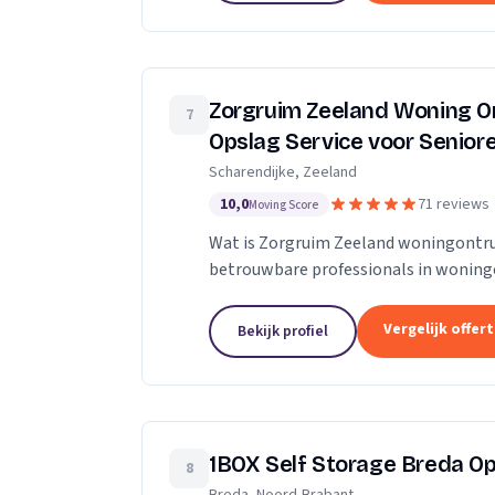
Zorgruim Zeeland Woning O
7
Opslag Service voor Senio
Scharendijke, Zeeland
10,0
71 reviews
Moving Score
Wat is Zorgruim Zeeland woningontru
betrouwbare professionals in wonin
verhuizingen.” Onze Kwaliteit is nameli
Vergelijk offer
Bekijk profiel
1BOX Self Storage Breda O
8