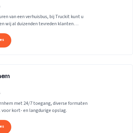
s
ren van een verhuisbus, bij Truckit kunt u
en wij al duizenden tevreden klanten
tes
nhem
s
 Arnhem met 24/7 toegang, diverse formaten
l voor kort- en langdurige opslag.
tes