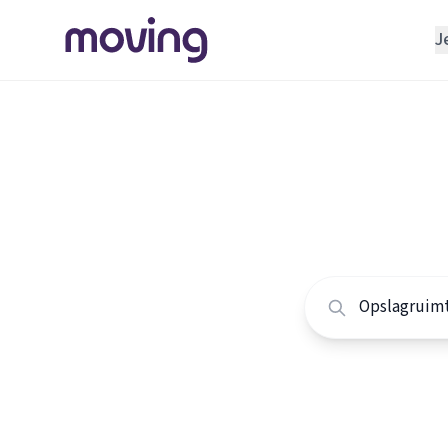
J
REGELEN
Verhuisbedrijf
Home
/
Nederland
/
Opslagruimte
Alle ops
INRICHTEN
Schoonmaakbedrijf
Vergelijk de beste 
Klusjesman
Loodgieter
Slotenmaker
TOOLS BIJ VERHUIZEN