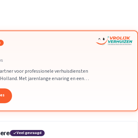
Verhuisvolume berekenen
d
enen
Energie vergelijken
n
ws
partner voor professionele verhuisdiensten
-Holland. Met jarenlange ervaring en een
 uw verhuizing soepel en zorgeloos
tes
mere
Veel gevraagd