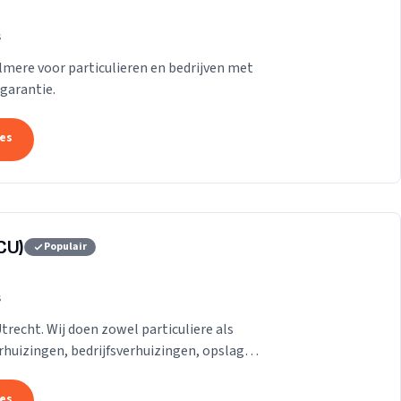
s
Almere voor particulieren en bedrijven met
garantie.
tes
CU)
Populair
s
Utrecht. Wij doen zowel particuliere als
erhuizingen, bedrijfsverhuizingen, opslag
.
tes