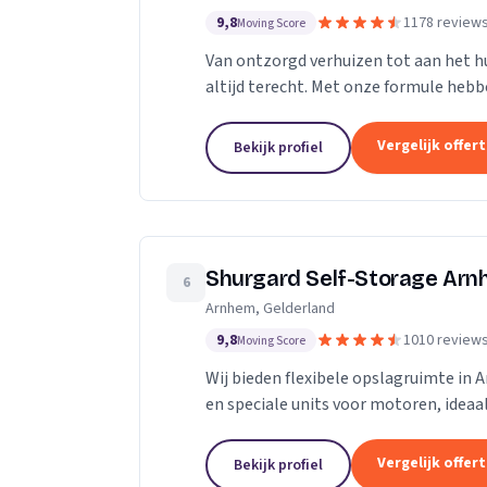
9,8
1178 review
Moving Score
Van ontzorgd verhuizen tot aan het hu
altijd terecht. Met onze formule hebb
geholpen door heel Nederland.
Vergelijk offer
Bekijk profiel
Shurgard Self-Storage Ar
6
Arnhem, Gelderland
9,8
1010 review
Moving Score
Wij bieden flexibele opslagruimte in
en speciale units voor motoren, ideaa
Vergelijk offer
Bekijk profiel