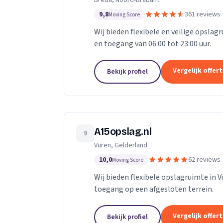
Breda, Noord-Brabant
9,8
361 reviews
Moving Score
Wij bieden flexibele en veilige opslag
en toegang van 06:00 tot 23:00 uur.
Vergelijk offer
Bekijk profiel
A15opslag.nl
9
Vuren, Gelderland
10,0
62 reviews
Moving Score
Wij bieden flexibele opslagruimte in 
toegang op een afgesloten terrein.
Vergelijk offer
Bekijk profiel