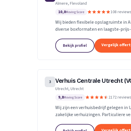
Almere, Flevoland
10,0
108 review
Moving Score
Wij bieden flexibele opslagruimte in 
diverse boxformaten en laagste-prijs-
Vergelijk offer
Bekijk profiel
Verhuis Centrale Utrecht (V
3
Utrecht, Utrecht
9,8
2172 review
Moving Score
Wij zijn een verhuisbedrijf gelegen in 
zakelijke verhuizingen. Particuliere v
van inboedel, de- en montageservice,..
Vergelijk offer