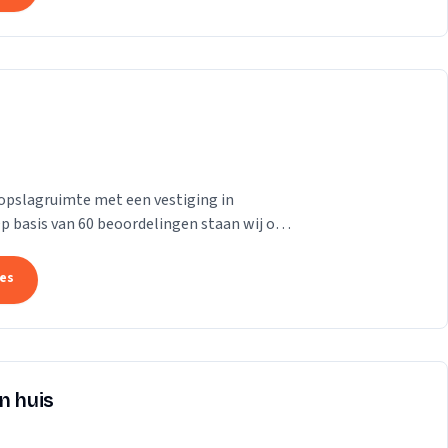
opslagruimte met een vestiging in
 Op basis van 60 beoordelingen staan wij op
tes
n huis