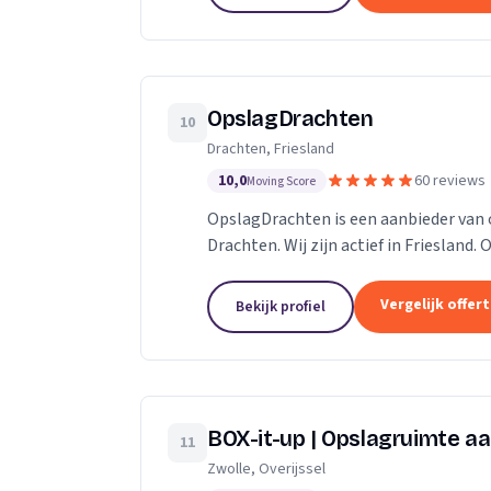
OpslagDrachten
10
Drachten, Friesland
10,0
60 reviews
Moving Score
OpslagDrachten is een aanbieder van 
Drachten. Wij zijn actief in Friesland.
een 5.
Vergelijk offer
Bekijk profiel
BOX-it-up | Opslagruimte aa
11
Zwolle, Overijssel