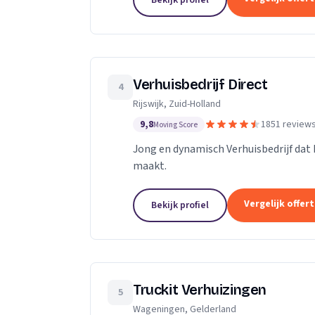
Bekijk profiel
Verhuisbedrijf Direct
4
Rijswijk, Zuid-Holland
9,8
1851 review
Moving Score
Jong en dynamisch Verhuisbedrijf dat 
maakt.
Vergelijk offer
Bekijk profiel
Truckit Verhuizingen
5
Wageningen, Gelderland