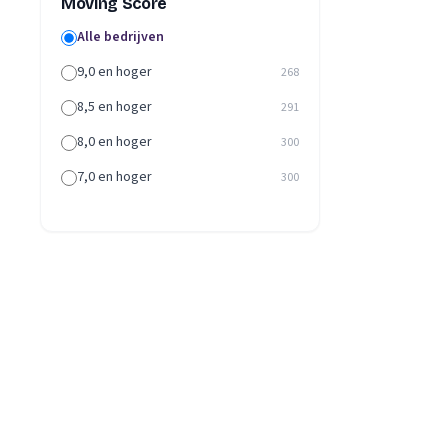
Moving Score
Alle bedrijven
9,0 en hoger
268
8,5 en hoger
291
8,0 en hoger
300
7,0 en hoger
300