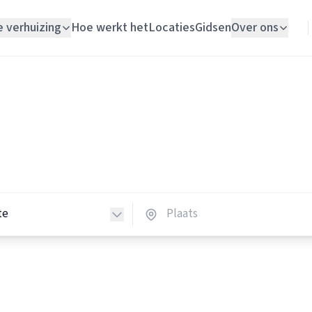
e verhuizing
Hoe werkt het
Locaties
Gidsen
Over ons
Verhuislift
Opslagruimtes
Woningontruiming
lagruimtes in Nederland
Schildersbedrijf
opslagruimtes in heel Nederland.
Vloerlegger
Elektricien