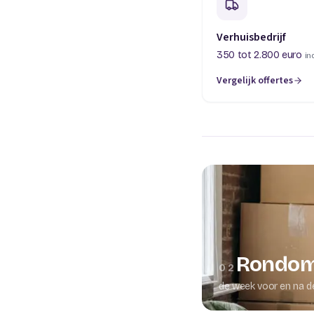
Verhuisbedrijf
350 tot 2.800 euro
in
Vergelijk offertes
(opent in een nieuw t
Rondom
02
de week voor en na d