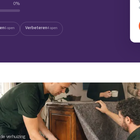
0
%
Verhuisvolume berekenen
enen
Energie vergelijken
ten
Verbeteren
6 open
4 open
de verhuizing