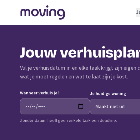
J
REGELEN
Verhuisbedrijf
Jouw verhuispla
Opslagruimte
INRICHTEN
Vul je verhuisdatum in en elke taak krijgt zijn eigen
Schoonmaakbedrijf
wat je moet regelen en wat te laat zijn je kost.
Klusjesman
Wanneer verhuis je?
Loodgieter
Je huidige woning
Slotenmaker
Zonder datum heeft geen enkele taak een deadline.
TOOLS BIJ VERHUIZEN