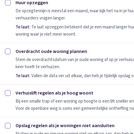
Huur opzeggen
Huur opzeggen afvinken
De opzegtermijn is meestal een maand, maar kijk het na in je h
verhuurders vragen langer.
Te laat:
Te laat opzeggen betekent dat je een maand langer huu
woning waar je niet meer woont.
Overdracht oude woning plannen
Overdracht oude woning plannen afvinken
Stem de overdrachtsdatum van je oude woning af op je verhuis
keer hoeft te verhuizen.
Te laat:
Vallen de data ver uit elkaar, dan heb je tijdelijk opslag
Verhuislift regelen als je hoog woont
Verhuislift regelen als je hoog woont afvinken
Bij een smalle trap of een woning op hoogte is een lift sneller e
Voor de openbare weg is soms een gemeentelijke ontheffing no
Opslag regelen als je woningen niet aansluiten
Opslag regelen als je woningen niet aansluiten afvinken
Sluiten je oude en nieuwe woning niet op elkaar aan, dan heb je 