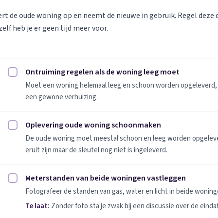
vert de oude woning op en neemt de nieuwe in gebruik. Regel deze
elf heb je er geen tijd meer voor.
Ontruiming regelen als de woning leeg moet
Ontruiming regelen als de woning leeg moet afvinken
Moet een woning helemaal leeg en schoon worden opgeleverd, 
een gewone verhuizing.
Oplevering oude woning schoonmaken
Oplevering oude woning schoonmaken afvinken
De oude woning moet meestal schoon en leeg worden opgeleverd
eruit zijn maar de sleutel nog niet is ingeleverd.
Meterstanden van beide woningen vastleggen
Meterstanden van beide woningen vastleggen afvinken
Fotografeer de standen van gas, water en licht in beide woninge
Te laat:
Zonder foto sta je zwak bij een discussie over de einda