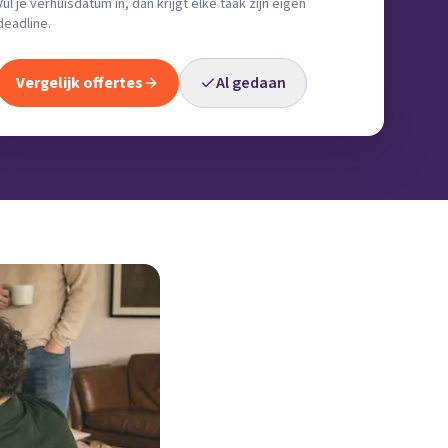
Vul je verhuisdatum in, dan krijgt elke taak zijn eigen
deadline.
Vergelijk offertes
Al gedaan