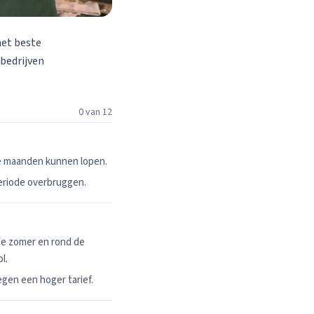
het beste
 bedrijven
0 van 12
ie maanden kunnen lopen.
periode overbruggen.
de zomer en rond de
l.
egen een hoger tarief.