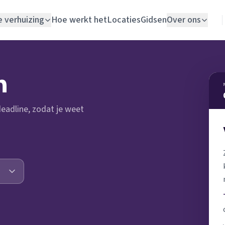
e verhuizing
Hoe werkt het
Locaties
Gidsen
Over ons
Verhuislift
n
Woningontruiming
 deadline, zodat je weet
Schildersbedrijf
Vloerlegger
Elektricien