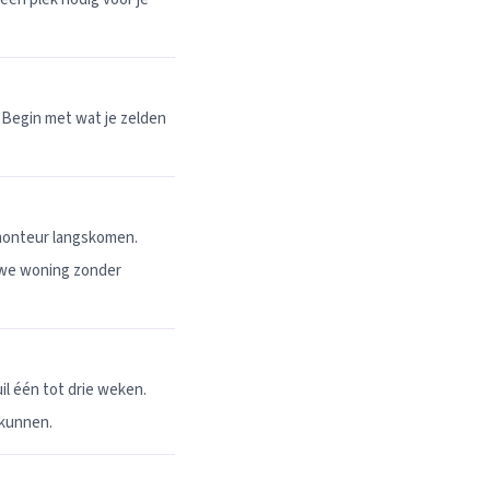
 Begin met wat je zelden
 monteur langskomen.
uwe woning zonder
l één tot drie weken.
 kunnen.