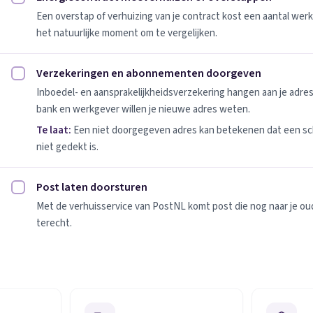
Energiecontract meeverhuizen of overstappen afvinken
Een overstap of verhuizing van je contract kost een aantal werk
het natuurlijke moment om te vergelijken.
Verzekeringen en abonnementen doorgeven
Verzekeringen en abonnementen doorgeven afvinken
Inboedel- en aansprakelijkheidsverzekering hangen aan je adres
bank en werkgever willen je nieuwe adres weten.
Te laat:
Een niet doorgegeven adres kan betekenen dat een sc
niet gedekt is.
Post laten doorsturen
Post laten doorsturen afvinken
Met de verhuisservice van PostNL komt post die nog naar je oude
terecht.