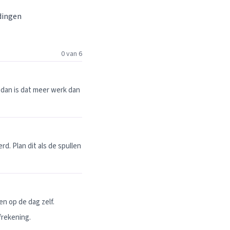
 dingen
0 van 6
dan is dat meer werk dan
. Plan dit als de spullen
n op de dag zelf.
frekening.