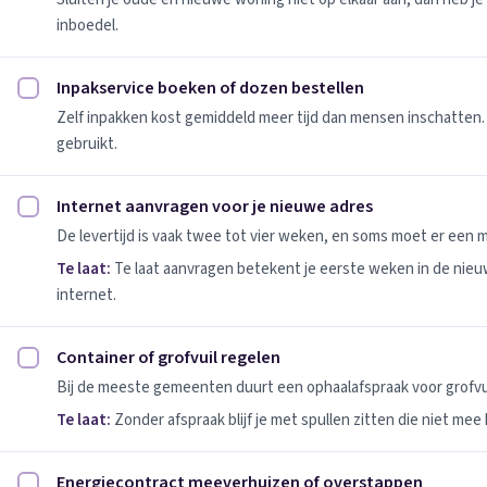
inboedel.
Inpakservice boeken of dozen bestellen
Inpakservice boeken of dozen bestellen afvinken
Zelf inpakken kost gemiddeld meer tijd dan mensen inschatten.
gebruikt.
Internet aanvragen voor je nieuwe adres
Internet aanvragen voor je nieuwe adres afvinken
De levertijd is vaak twee tot vier weken, en soms moet er een
Te laat:
Te laat aanvragen betekent je eerste weken in de nie
internet.
Container of grofvuil regelen
Container of grofvuil regelen afvinken
Bij de meeste gemeenten duurt een ophaalafspraak voor grofvui
Te laat:
Zonder afspraak blijf je met spullen zitten die niet mee
Energiecontract meeverhuizen of overstappen