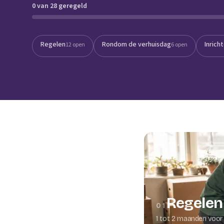
0 van 28 geregeld
Verhuisplanner
Verhuisdozen berek
Regelen
Rondom de verhuisdag
Inrich
12 open
6 open
Regelen
01
1 tot 2 maanden voor 