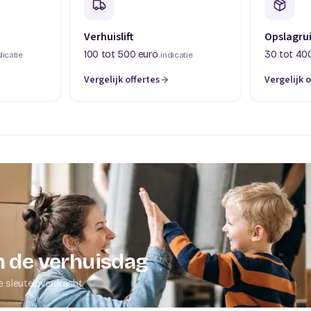
Verhuislift
Opslagru
100 tot 500 euro
30 tot 40
dicatie
indicatie
Vergelijk offertes
Vergelijk o
abblad)
(opent in een nieuw tabblad)
(opent in 
 de verhuisdag
e sleuteloverdracht