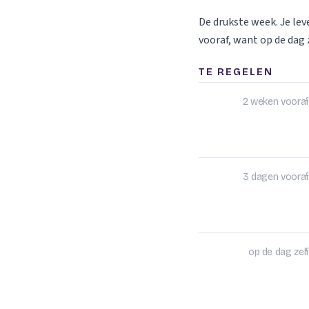
De drukste week. Je le
vooraf, want op de dag z
TE REGELEN
2 weken vooraf
3 dagen vooraf
op de dag zelf