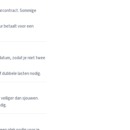
uurcontract. Sommige
r betaalt voor een
datum, zodat je niet twee
 of dubbele lasten nodig.
n veiliger dan sjouwen.
dig.
een plek nodig voor je