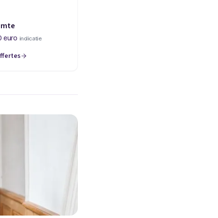
imte
0 euro
indicatie
ffertes
een nieuw tabblad)