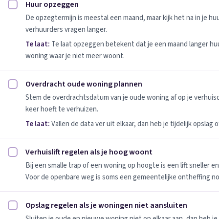
Huur opzeggen
Huur opzeggen afvinken
De opzegtermijn is meestal een maand, maar kijk het na in je h
verhuurders vragen langer.
Te laat:
Te laat opzeggen betekent dat je een maand langer huu
woning waar je niet meer woont.
Overdracht oude woning plannen
Overdracht oude woning plannen afvinken
Stem de overdrachtsdatum van je oude woning af op je verhuis
keer hoeft te verhuizen.
Te laat:
Vallen de data ver uit elkaar, dan heb je tijdelijk opslag
Verhuislift regelen als je hoog woont
Verhuislift regelen als je hoog woont afvinken
Bij een smalle trap of een woning op hoogte is een lift sneller e
Voor de openbare weg is soms een gemeentelijke ontheffing no
Opslag regelen als je woningen niet aansluiten
Opslag regelen als je woningen niet aansluiten afvinken
Sluiten je oude en nieuwe woning niet op elkaar aan, dan heb je 