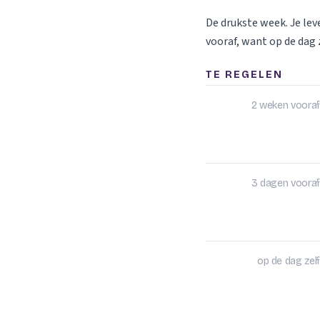
De drukste week. Je le
vooraf, want op de dag z
TE REGELEN
2 weken vooraf
3 dagen vooraf
op de dag zelf