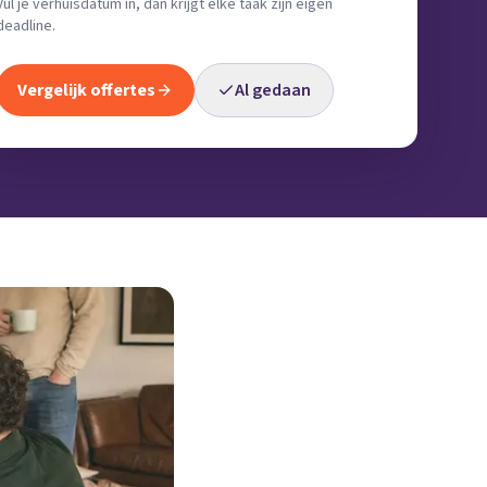
Vul je verhuisdatum in, dan krijgt elke taak zijn eigen
deadline.
Vergelijk offertes
Al gedaan