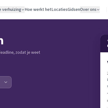
e verhuizing
Hoe werkt het
Locaties
Gidsen
Over ons
Verhuislift
n
Woningontruiming
 deadline, zodat je weet
Schildersbedrijf
Vloerlegger
Elektricien