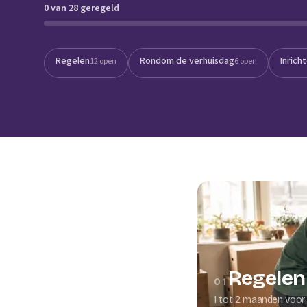
0 van 28 geregeld
Verhuisplanner
Verhuisdozen berek
Regelen
Rondom de verhuisdag
Inrich
12 open
6 open
Regelen
01
1 tot 2 maanden voor 