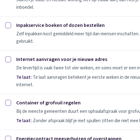
inboedel.
Inpakservice boeken of dozen bestellen
Inpakservice boeken of dozen bestellen afvinken
Zelf inpakken kost gemiddeld meer tijd dan mensen inschatten.
gebruikt.
Internet aanvragen voor je nieuwe adres
Internet aanvragen voor je nieuwe adres afvinken
De levertijd is vaak twee tot vier weken, en soms moet er een
Te laat:
Te laat aanvragen betekent je eerste weken in de nie
internet.
Container of grofvuil regelen
Container of grofvuil regelen afvinken
Bij de meeste gemeenten duurt een ophaalafspraak voor grofvui
Te laat:
Zonder afspraak blijf je met spullen zitten die niet mee
Energiecontract meeverhuizen of overstappen