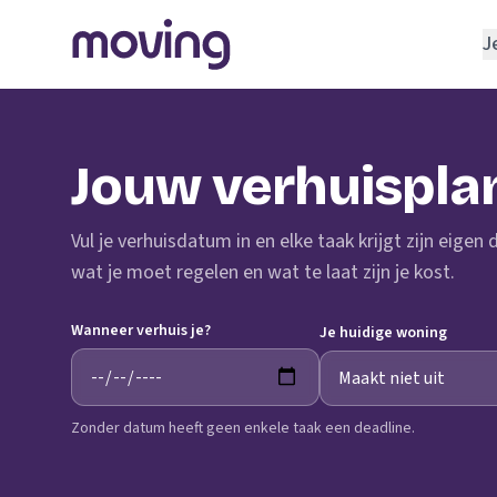
J
REGELEN
Verhuisbedrijf
Jouw verhuispla
Opslagruimte
INRICHTEN
Vul je verhuisdatum in en elke taak krijgt zijn eigen
Schoonmaakbedrijf
wat je moet regelen en wat te laat zijn je kost.
Klusjesman
Wanneer verhuis je?
Loodgieter
Je huidige woning
Slotenmaker
Zonder datum heeft geen enkele taak een deadline.
TOOLS BIJ VERHUIZEN