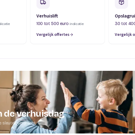
Verhuislift
Opslagru
100 tot 500 euro
30 tot 40
dicatie
indicatie
Vergelijk offertes
Vergelijk o
abblad)
(opent in een nieuw tabblad)
(opent in 
 de verhuisdag
e sleuteloverdracht