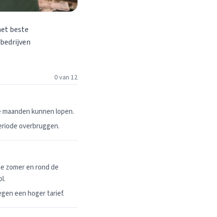
het beste
 bedrijven
0 van 12
ie maanden kunnen lopen.
periode overbruggen.
de zomer en rond de
l.
egen een hoger tarief.