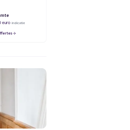
imte
0 euro
indicatie
ffertes
een nieuw tabblad)