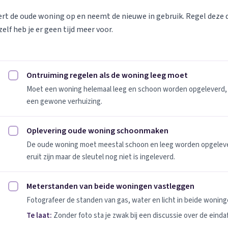
vert de oude woning op en neemt de nieuwe in gebruik. Regel deze
elf heb je er geen tijd meer voor.
Ontruiming regelen als de woning leeg moet
Ontruiming regelen als de woning leeg moet afvinken
Moet een woning helemaal leeg en schoon worden opgeleverd, 
een gewone verhuizing.
Oplevering oude woning schoonmaken
Oplevering oude woning schoonmaken afvinken
De oude woning moet meestal schoon en leeg worden opgeleverd
eruit zijn maar de sleutel nog niet is ingeleverd.
Meterstanden van beide woningen vastleggen
Meterstanden van beide woningen vastleggen afvinken
Fotografeer de standen van gas, water en licht in beide woninge
Te laat:
Zonder foto sta je zwak bij een discussie over de einda