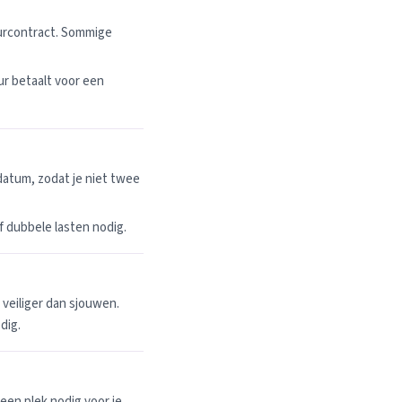
uurcontract. Sommige
r betaalt voor een
datum, zodat je niet twee
 of dubbele lasten nodig.
n veiliger dan sjouwen.
dig.
een plek nodig voor je