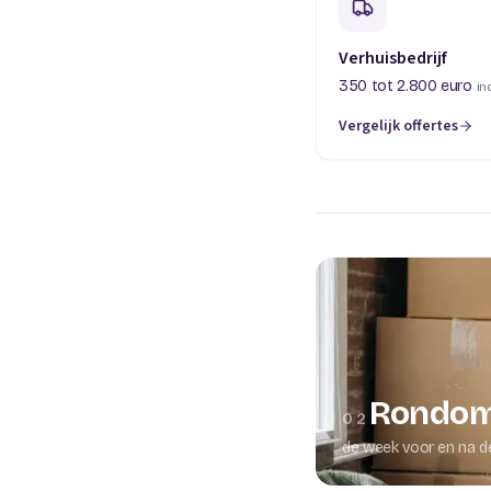
Verhuisbedrijf
350 tot 2.800 euro
in
Vergelijk offertes
(opent in een nieuw t
Rondom
02
de week voor en na d