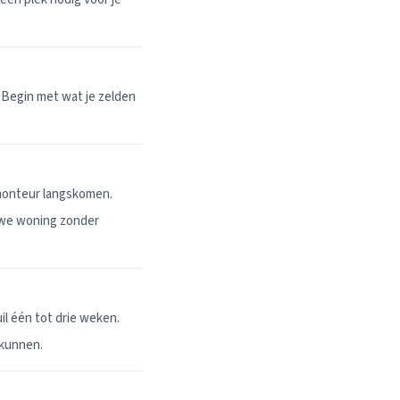
 Begin met wat je zelden
 monteur langskomen.
uwe woning zonder
l één tot drie weken.
 kunnen.