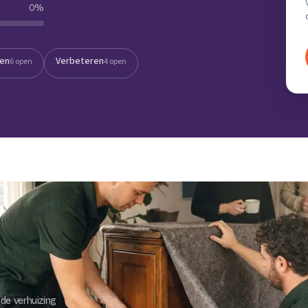
0
%
Verhuisvolume berekenen
enen
Energie vergelijken
ten
Verbeteren
6 open
4 open
de verhuizing