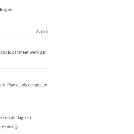
 dingen
0 van 6
dan is dat meer werk dan
. Plan dit als de spullen
n op de dag zelf.
frekening.