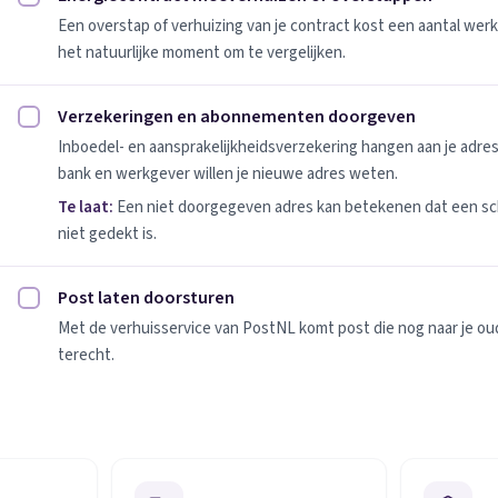
Energiecontract meeverhuizen of overstappen afvinken
Een overstap of verhuizing van je contract kost een aantal werk
het natuurlijke moment om te vergelijken.
Verzekeringen en abonnementen doorgeven
Verzekeringen en abonnementen doorgeven afvinken
Inboedel- en aansprakelijkheidsverzekering hangen aan je adres
bank en werkgever willen je nieuwe adres weten.
Te laat:
Een niet doorgegeven adres kan betekenen dat een sc
niet gedekt is.
Post laten doorsturen
Post laten doorsturen afvinken
Met de verhuisservice van PostNL komt post die nog naar je oude
terecht.