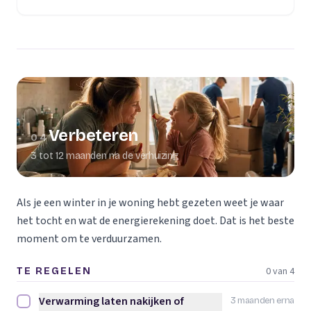
Verbeteren
04
3 tot 12 maanden na de verhuizing
Als je een winter in je woning hebt gezeten weet je waar
het tocht en wat de energierekening doet. Dat is het beste
moment om te verduurzamen.
0 van 4
TE REGELEN
Verwarming laten nakijken of
3 maanden erna
Verwarming laten nakijken of vervangen afvinken