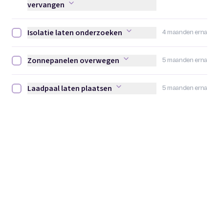
vervangen
Isolatie laten onderzoeken
4 maanden erna
Isolatie laten onderzoeken afvinken
Zonnepanelen overwegen
5 maanden erna
Zonnepanelen overwegen afvinken
Laadpaal laten plaatsen
5 maanden erna
Laadpaal laten plaatsen afvinken