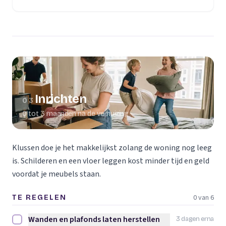
(opent in een nieuw tabblad)
Inrichten
03
0 tot 3 maanden na de verhuizing
Klussen doe je het makkelijkst zolang de woning nog leeg
is. Schilderen en een vloer leggen kost minder tijd en geld
voordat je meubels staan.
0 van 6
TE REGELEN
Wanden en plafonds laten herstellen
3 dagen erna
Wanden en plafonds laten herstellen afvinken