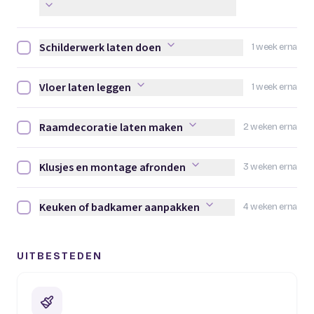
Schilderwerk laten doen
1 week erna
Schilderwerk laten doen afvinken
Vloer laten leggen
1 week erna
Vloer laten leggen afvinken
Raamdecoratie laten maken
2 weken erna
Raamdecoratie laten maken afvinken
Klusjes en montage afronden
3 weken erna
Klusjes en montage afronden afvinken
Keuken of badkamer aanpakken
4 weken erna
Keuken of badkamer aanpakken afvinken
UITBESTEDEN