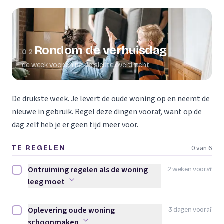
Rondom de verhuisdag
02
de week voor en na de sleuteloverdracht
De drukste week. Je levert de oude woning op en neemt de
nieuwe in gebruik. Regel deze dingen vooraf, want op de
dag zelf heb je er geen tijd meer voor.
0 van 6
TE REGELEN
Ontruiming regelen als de woning
2 weken vooraf
Ontruiming regelen als de woning leeg moet afvinken
leeg moet
Oplevering oude woning
3 dagen vooraf
Oplevering oude woning schoonmaken afvinken
schoonmaken