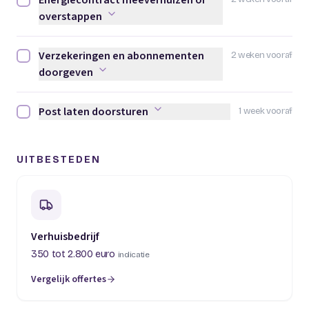
Energiecontract meeverhuizen of
Energiecontract meeverhuizen of overstappen afvinken
overstappen
Verzekeringen en abonnementen
2 weken vooraf
Verzekeringen en abonnementen doorgeven afvinken
doorgeven
Post laten doorsturen
1 week vooraf
Post laten doorsturen afvinken
UITBESTEDEN
Verhuisbedrijf
350 tot 2.800 euro
indicatie
Vergelijk offertes
(opent in een nieuw tabblad)