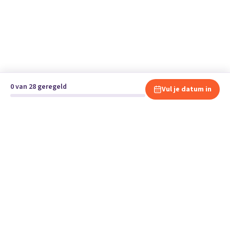
0 van 28 geregeld
Vul je datum in
Klaar om te verhuizen?
Vergelijk gratis en vrijblijvend verhuisbedrijven en andere
specialisten bij jou in de buurt.
Start je verhuizing