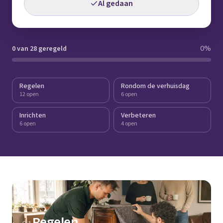
Al gedaan
0 van 28 geregeld
0
%
Regelen
Rondom de verhuisdag
12 open
6 open
Inrichten
Verbeteren
6 open
4 open
Regelen