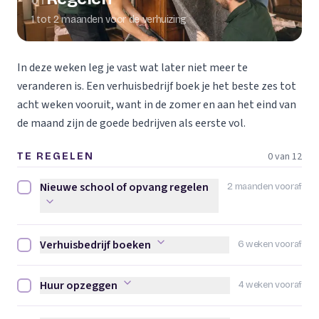
01
1 tot 2 maanden voor de verhuizing
In deze weken leg je vast wat later niet meer te
veranderen is. Een verhuisbedrijf boek je het beste zes tot
acht weken vooruit, want in de zomer en aan het eind van
de maand zijn de goede bedrijven als eerste vol.
0 van 12
TE REGELEN
Nieuwe school of opvang regelen
2 maanden vooraf
Nieuwe school of opvang regelen afvinken
Verhuisbedrijf boeken
6 weken vooraf
Verhuisbedrijf boeken afvinken
Huur opzeggen
4 weken vooraf
Huur opzeggen afvinken