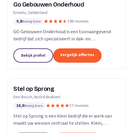
Go Gebouwen Onderhoud
Ermelo, Gelderland
9,8
196 reviews
Moving Score
GO Gebouwen Onderhoud is een toonaangevend
bedrijf dat zich specialiseert in dak- en
gevelreiniging en al het onderhoud dat daarmee
samenhangt. Met onze vakkundige aanpak zorgen
Vergelijk offertes
Bekijk profiel
we ervoor dat uw pand...
Stel op Sprong
Den Bosch, Noord-Brabant
10,0
57 reviews
Moving Score
Stel op Sprong is een klein bedrijf die er werk van
maakt uw wensen centraal te stellen. Klein,
persoonlijk en meer dan een uitstekende dienst. Wij