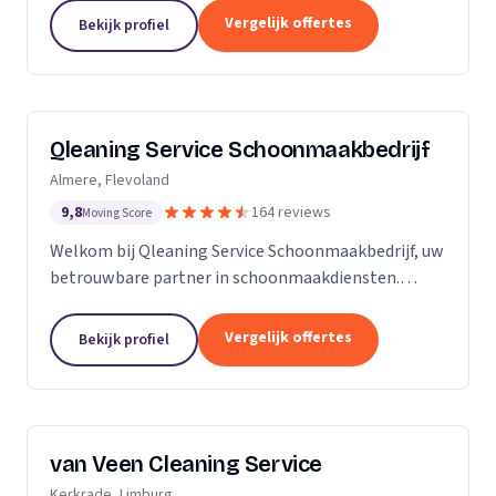
zijn Stel op Sprong gestart om mensen te helpen
Vergelijk offertes
Bekijk profiel
en...
Qleaning Service Schoonmaakbedrijf
Almere, Flevoland
9,8
164 reviews
Moving Score
Welkom bij Qleaning Service Schoonmaakbedrijf, uw
betrouwbare partner in schoonmaakdiensten.
Gevestigd in het bruisende Flevoland, streven wij
ernaar om de standaard in schoonmaakexpertise
Vergelijk offertes
Bekijk profiel
te...
van Veen Cleaning Service
Kerkrade, Limburg