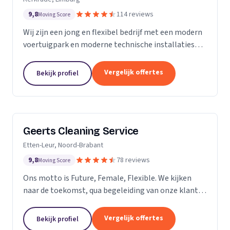
9,8
114 reviews
Moving Score
Wij zijn een jong en flexibel bedrijf met een modern
voertuigpark en moderne technische installaties
t.b.v. de glasbewassing en schoonmaak. Wij werken
zowel voor Particulier als zakelijke klanten....
Vergelijk offertes
Bekijk profiel
Geerts Cleaning Service
Etten-Leur, Noord-Brabant
9,8
78 reviews
Moving Score
Ons motto is Future, Female, Flexible. We kijken
naar de toekomst, qua begeleiding van onze klanten
en duurzaamheid van onze producten. Als twee
vrouwelijke ondernemers behandelen wij ons
Vergelijk offertes
Bekijk profiel
personeel...