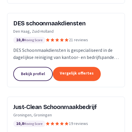
DES schoonmaakdiensten
Den Haag, Zuid-Holland
10,0
21 reviews
Moving Score
DES Schoonmaakdiensten is gespecialiseerd in de
dagelijkse reiniging van kantoor- en bedrijfspanden
in de regio Zuid-Holland. Daarnaast hebben we veel
ervaring in de glas- en gevelreiniging. Maar met...
Vergelijk offertes
Bekijk profiel
Just-Clean Schoonmaakbedrijf
Groningen, Groningen
10,0
19 reviews
Moving Score