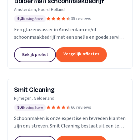
Bolderman schoonmaakbedrijf
Amsterdam, Noord-Holland
9,8
35 reviews
Moving Score
Een glazenwasser in Amsterdam en/of
schoonmaakbedrijf met een snelle en goede service
gezocht? Onze vakbekwame glazenwassers en
schoonmaakmedewerkers zijn actief in héél
Vergelijk offertes
Bekijk profiel
Amsterdam en ontzorgen u met...
Smit Cleaning
Nijmegen, Gelderland
9,6
66 reviews
Moving Score
Schoonmaken is onze expertise en tevreden klanten
zijn ons streven. Smit Cleaning bestaat uit een team
van vakmensen met uitgebreide ervaring in het