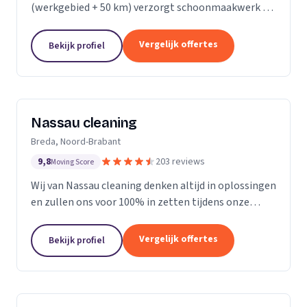
(werkgebied + 50 km) verzorgt schoonmaakwerk bij
bedrijven en particulieren. Ons team bestaat uit 70
enthousiaste en vak geschoolde schoonmakers. Wij
Vergelijk offertes
Bekijk profiel
leveren...
Nassau cleaning
Breda, Noord-Brabant
9,8
203 reviews
Moving Score
Wij van Nassau cleaning denken altijd in oplossingen
en zullen ons voor 100% in zetten tijdens onze
werkzaamheden!
Vergelijk offertes
Bekijk profiel