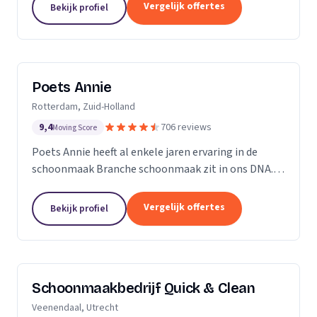
professioneel reinigen van zonnepanelen,
Vergelijk offertes
Bekijk profiel
dakgoten...
Poets Annie
Rotterdam, Zuid-Holland
9,4
706 reviews
Moving Score
Poets Annie heeft al enkele jaren ervaring in de
schoonmaak Branche schoonmaak zit in ons DNA.
Wij hebben ervaring in de algemene ruimtes
Kantoor panden Scholen Zwembaden Vakantie
Vergelijk offertes
Bekijk profiel
parkeren Traphuizen...
Schoonmaakbedrijf Quick & Clean
Veenendaal, Utrecht