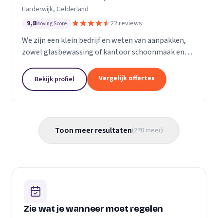
Harderwijk, Gelderland
9,8
22 reviews
Moving Score
We zijn een klein bedrijf en weten van aanpakken,
zowel glasbewassing of kantoor schoonmaak en
hotel schoonmaak of scholen, en allerlei andere
bedrijven waar schoon gemaakt moet worden is
Vergelijk offertes
Bekijk profiel
voor ons...
Toon meer resultaten
(
270
meer
)
Zie wat je wanneer moet regelen