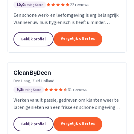
10,0
22 reviews
Moving Score
Een schone werk- en leefomgeving is erg belangrijk.
Wanneer uw huis hygiënisch is heeft u minder
gezondheidsrisico’s. Daarnaast maakt het natuurlijk
een goede indruk op anderen, als uw bedrijfspand...
Vergelijk offertes
Bekijk profiel
CleanByDeen
Den Haag, Zuid-Holland
9,8
31 reviews
Moving Score
Werken vanuit passie, gedreven om klanten weer te
laten genieten van een frisse en schone omgeving.
Uw interieur 100% bacterie, geur en VLEKVRIJ!
Beleef het weer als nieuw! Het bedrijf voor uw...
Vergelijk offertes
Bekijk profiel