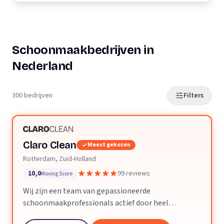
Schoonmaakbedrijven in
Nederland
300 bedrijven
Filters
Claro Clean
Meest gekozen
Rotterdam, Zuid-Holland
10,0
99 reviews
Moving Score
Wij zijn een team van gepassioneerde
schoonmaakprofessionals actief door heel
Nederland. We geloven dat een schone ruimte je