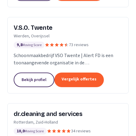
V.S.O. Twente
Wierden, Overijssel
9,8
73 reviews
Moving Score
Schoonmaakbedrijf VSO Twente | Alert FD is een
toonaangevende organisatie in de
schoonmaakbranche. Met onze geavanceerde
technieken en moderne machines, onderscheiden
Vergelijk offertes
Bekijk profiel
we ons door het leveren van...
dr.cleaning and services
Rotterdam, Zuid-Holland
10,0
34 reviews
Moving Score