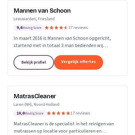
Mannen van Schoon
Leeuwarden, Friesland
9,6
37 reviews
Moving Score
In maart 2016 is Mannen van Schoon opgericht,
startend met in totaal 3 man bedienden wij
voornamelijk de lokale markt. Met de focus op
specialistische schoonmaak groeide Mannen van
Vergelijk offertes
Bekijk profiel
Schoon al snel uit...
MatrasCleaner
Laren (NH), Noord-Holland
10,0
17 reviews
Moving Score
MatrasCleaner is de specialist in het reinigen van
matrassen op locatie voor particulieren en