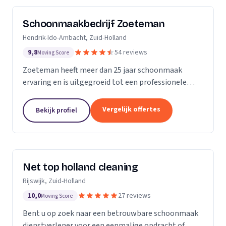
Schoonmaakbedrijf Zoeteman
Hendrik-Ido-Ambacht, Zuid-Holland
9,8
54 reviews
Moving Score
Zoeteman heeft meer dan 25 jaar schoonmaak
ervaring en is uitgegroeid tot een professionele
facilitair dienstverlener. Met ruim 100 enthousiaste
medewerkers zijn we actief in de regio Rotterdam,...
Vergelijk offertes
Bekijk profiel
Net top holland cleaning
Rijswijk, Zuid-Holland
10,0
27 reviews
Moving Score
Bent u op zoek naar een betrouwbare schoonmaak
dienstverlener voor een eenmalige opdracht of