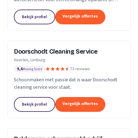
wekelijkse schoonmaak? Wij zijn een klein maar
groeiende onderneming die zich uit wilt breiden in
Vergelijk offertes
Bekijk profiel
het vak.
Doorschodt Cleaning Service
Heerlen, Limburg
9,6
73 reviews
Moving Score
Schoonmaken met passie dat is waar Doorschodt
cleaning service voor staat.
Vergelijk offertes
Bekijk profiel