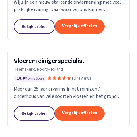
Wij zijn een nieuw startende onderneming met veel
praktijk ervaring. Daar waar wij ons kunnen
onderscheiding in direct contact zonder al te veel
schijven. Direct antwoord en flexibele
Vergelijk offertes
Bekijk profiel
inzetbaarheid....
Vloerenreinigerspecialist
Heemskerk, Noord-Holland
10,0
19 reviews
Moving Score
Meer dan 25 jaar ervaring in het reinigen /
onderhoud van vele soorten vloeren en het grondig
reinigen en desinfecteren van diverse ruimtes en
objecten zoals meubels en stoelen, zowel bij u
Vergelijk offertes
Bekijk profiel
thuis...