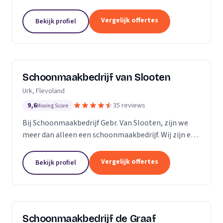
bedrijven. Met een inwendige dieptereiniging en UVC
desinfectie van de matrassen wordt alle vervuiling...
Vergelijk offertes
Bekijk profiel
Schoonmaakbedrijf van Slooten
Urk, Flevoland
9,6
35 reviews
Moving Score
Bij Schoonmaakbedrijf Gebr. Van Slooten, zijn we
meer dan alleen een schoonmaakbedrijf. Wij zijn een
team van toegewijde professionals die zich inzetten
om uw omgeving schoon, fris en gastvrij te...
Vergelijk offertes
Bekijk profiel
Schoonmaakbedrijf de Graaf