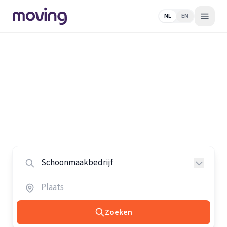
NL
EN
Home
/
Nederland
/
Schoonmaakbedrijven
Alle schoonmaakbedrijven in
Nederland
Vergelijk de beste schoonmaakbedrijven in heel
Nederland.
Zoeken