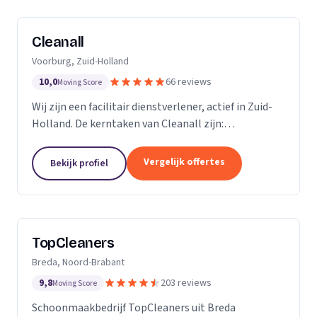
Cleanall
Voorburg, Zuid-Holland
10,0
66 reviews
Moving Score
Wij zijn een facilitair dienstverlener, actief in Zuid-
Holland. De kerntaken van Cleanall zijn:
schoonmaak, vloeronderhoud en glasbewassing die
wij aanbieden in particulieren en zakelijke
Vergelijk offertes
Bekijk profiel
omgevingen....
TopCleaners
Breda, Noord-Brabant
9,8
203 reviews
Moving Score
Schoonmaakbedrijf TopCleaners uit Breda