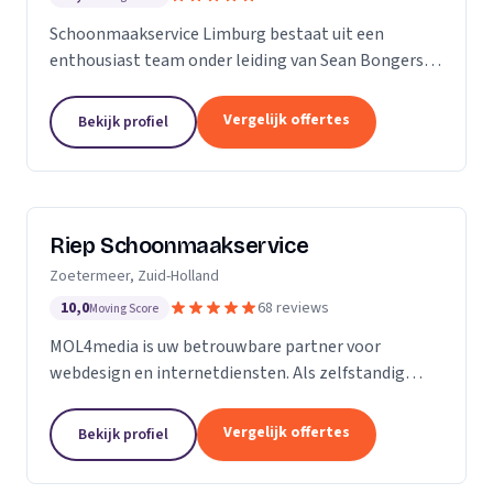
Schoonmaakservice Limburg bestaat uit een
enthousiast team onder leiding van Sean Bongers,
de eigenaar. Hij is vol passie dit bedrijf begonnen na
een aantal jaren in de schoonmaakbranche
Vergelijk offertes
Bekijk profiel
werkzaam te...
Riep Schoonmaakservice
Zoetermeer, Zuid-Holland
10,0
68 reviews
Moving Score
MOL4media is uw betrouwbare partner voor
webdesign en internetdiensten. Als zelfstandig
webdesigner en -bouwer, gespecialiseerd in het
Content Management Systeem Joomla, zet ik, Ton
Vergelijk offertes
Bekijk profiel
van der Helm,...