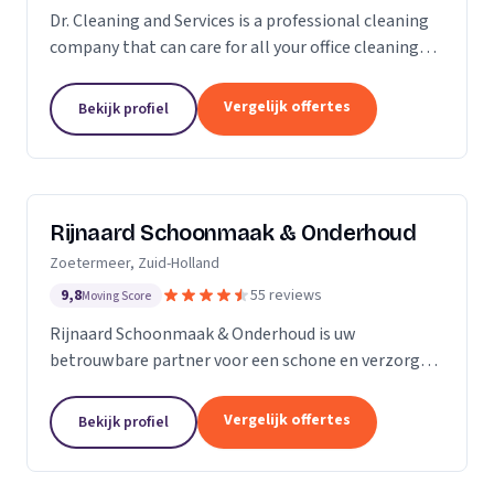
Dr. Cleaning and Services is a professional cleaning
company that can care for all your office cleaning
needs. We offer a wide range of services, from
general cleaning to deep cleaning, so you can...
Vergelijk offertes
Bekijk profiel
Rijnaard Schoonmaak & Onderhoud
Zoetermeer, Zuid-Holland
9,8
55 reviews
Moving Score
Rijnaard Schoonmaak & Onderhoud is uw
betrouwbare partner voor een schone en verzorgde
woon- of werkomgeving. Als kleinschalig, maar
goed georganiseerd schoonmaakbedrijf uit
Vergelijk offertes
Bekijk profiel
Zoetermeer, bieden wij...