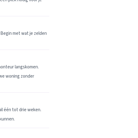
 Begin met wat je zelden
 monteur langskomen.
uwe woning zonder
l één tot drie weken.
 kunnen.