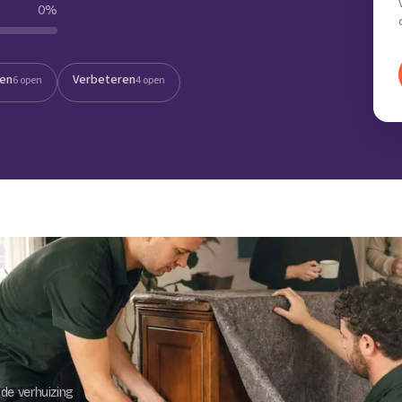
0
%
Verhuisvolume berekenen
enen
Energie vergelijken
ten
Verbeteren
6 open
4 open
de verhuizing