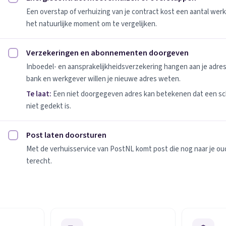
Energiecontract meeverhuizen of overstappen afvinken
Een overstap of verhuizing van je contract kost een aantal werk
het natuurlijke moment om te vergelijken.
Verzekeringen en abonnementen doorgeven
Verzekeringen en abonnementen doorgeven afvinken
Inboedel- en aansprakelijkheidsverzekering hangen aan je adres
bank en werkgever willen je nieuwe adres weten.
Te laat:
Een niet doorgegeven adres kan betekenen dat een sc
niet gedekt is.
Post laten doorsturen
Post laten doorsturen afvinken
Met de verhuisservice van PostNL komt post die nog naar je oude
terecht.