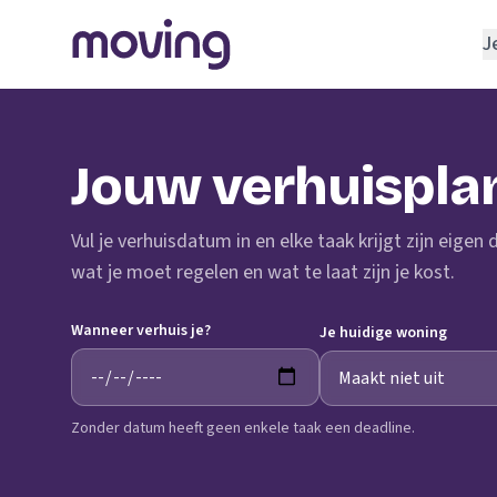
J
REGELEN
Verhuisbedrijf
Jouw verhuispla
Opslagruimte
INRICHTEN
Vul je verhuisdatum in en elke taak krijgt zijn eigen
Schoonmaakbedrijf
wat je moet regelen en wat te laat zijn je kost.
Klusjesman
Wanneer verhuis je?
Loodgieter
Je huidige woning
Slotenmaker
Zonder datum heeft geen enkele taak een deadline.
TOOLS BIJ VERHUIZEN