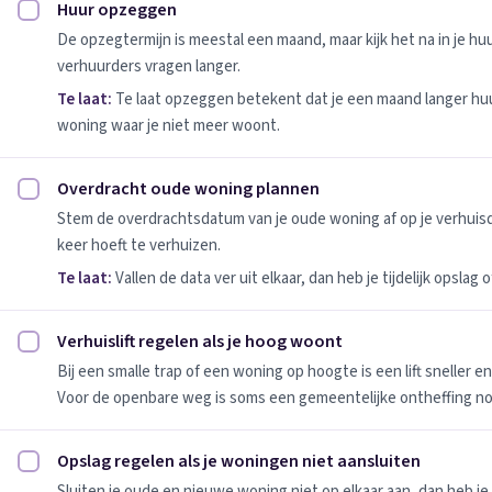
Huur opzeggen
Huur opzeggen afvinken
De opzegtermijn is meestal een maand, maar kijk het na in je h
verhuurders vragen langer.
Te laat:
Te laat opzeggen betekent dat je een maand langer huu
woning waar je niet meer woont.
Overdracht oude woning plannen
Overdracht oude woning plannen afvinken
Stem de overdrachtsdatum van je oude woning af op je verhuis
keer hoeft te verhuizen.
Te laat:
Vallen de data ver uit elkaar, dan heb je tijdelijk opslag
Verhuislift regelen als je hoog woont
Verhuislift regelen als je hoog woont afvinken
Bij een smalle trap of een woning op hoogte is een lift sneller e
Voor de openbare weg is soms een gemeentelijke ontheffing no
Opslag regelen als je woningen niet aansluiten
Opslag regelen als je woningen niet aansluiten afvinken
Sluiten je oude en nieuwe woning niet op elkaar aan, dan heb je 