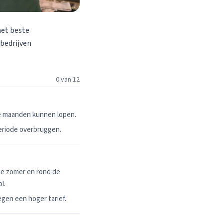
het beste
 bedrijven
0 van 12
ie maanden kunnen lopen.
periode overbruggen.
de zomer en rond de
l.
egen een hoger tarief.