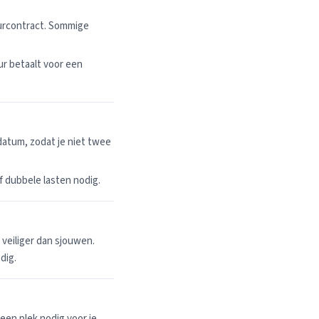
uurcontract. Sommige
r betaalt voor een
datum, zodat je niet twee
 of dubbele lasten nodig.
n veiliger dan sjouwen.
dig.
een plek nodig voor je