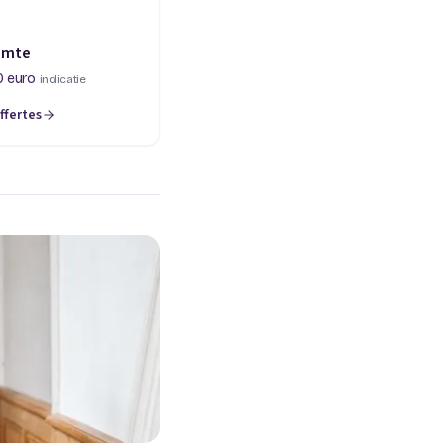
imte
0 euro
indicatie
ffertes
een nieuw tabblad)