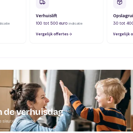
Verhuislift
Opslagru
100 tot 500 euro
30 tot 40
dicatie
indicatie
Vergelijk offertes
Vergelijk o
abblad)
(opent in een nieuw tabblad)
(opent in 
 de verhuisdag
e sleuteloverdracht