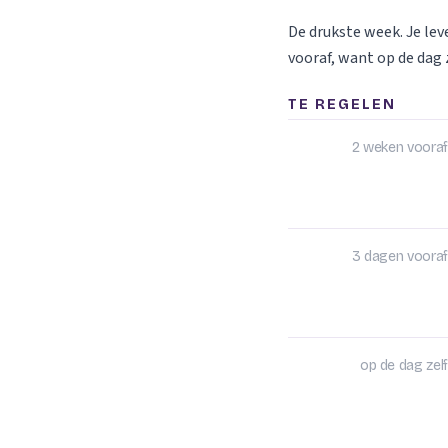
De drukste week. Je le
vooraf, want op de dag z
TE REGELEN
2 weken vooraf
3 dagen vooraf
op de dag zelf