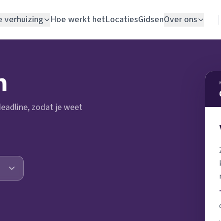
e verhuizing
Hoe werkt het
Locaties
Gidsen
Over ons
Verhuislift
n
Woningontruiming
 deadline, zodat je weet
Schildersbedrijf
Vloerlegger
Elektricien