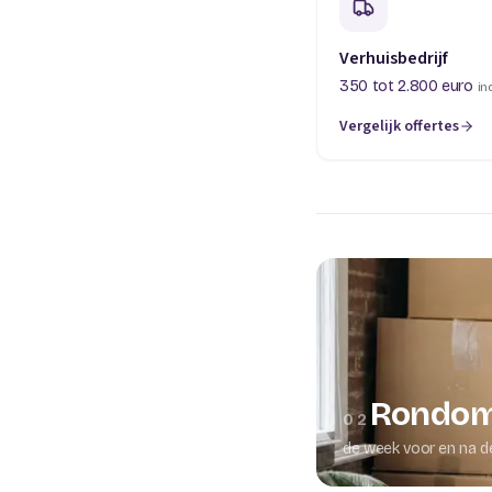
Verhuisbedrijf
350 tot 2.800 euro
in
Vergelijk offertes
(opent in een nieuw t
Rondom
02
de week voor en na d