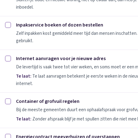
inboedel.
Inpakservice boeken of dozen bestellen
Inpakservice boeken of dozen bestellen afvinken
Zelf inpakken kost gemiddeld meer tijd dan mensen inschatten.
gebruikt.
Internet aanvragen voor je nieuwe adres
Internet aanvragen voor je nieuwe adres afvinken
De levertijd is vaak twee tot vier weken, en soms moet er een
Te laat:
Te laat aanvragen betekent je eerste weken in de nie
internet.
Container of grofvuil regelen
Container of grofvuil regelen afvinken
Bij de meeste gemeenten duurt een ophaalafspraak voor grofvui
Te laat:
Zonder afspraak blijf je met spullen zitten die niet mee
Energiecontract meeverhuizen of overstappen