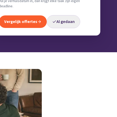
Vul je verhuisdatum in, dan krijgt elke taak zijn eigen
deadline.
Vergelijk offertes
Al gedaan