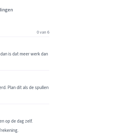
 dingen
0 van 6
dan is dat meer werk dan
. Plan dit als de spullen
n op de dag zelf.
frekening.