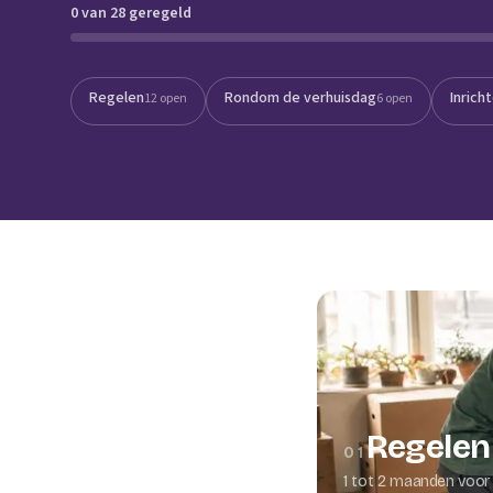
0 van 28 geregeld
Verhuisplanner
Verhuisdozen berek
Regelen
Rondom de verhuisdag
Inrich
12 open
6 open
Regelen
01
1 tot 2 maanden voor 