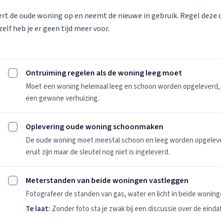
vert de oude woning op en neemt de nieuwe in gebruik. Regel deze
elf heb je er geen tijd meer voor.
Ontruiming regelen als de woning leeg moet
Ontruiming regelen als de woning leeg moet afvinken
Moet een woning helemaal leeg en schoon worden opgeleverd, 
een gewone verhuizing.
Oplevering oude woning schoonmaken
Oplevering oude woning schoonmaken afvinken
De oude woning moet meestal schoon en leeg worden opgeleverd
eruit zijn maar de sleutel nog niet is ingeleverd.
Meterstanden van beide woningen vastleggen
Meterstanden van beide woningen vastleggen afvinken
Fotografeer de standen van gas, water en licht in beide woninge
Te laat:
Zonder foto sta je zwak bij een discussie over de einda