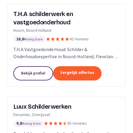
T.H.A schilderwerk en
vastgoedonderhoud
Hoorn, Noord-Holland
10,0
42 reviews
Moving Score
T.H.A Vastgoedonderhoud: Schilder &
Onderhoudsexpertise in Noord-Holland, Flevoland
en daarbuiten.
Vergelijk offertes
Bekijk profiel
Luux Schilderwerken
Deventer, Overijssel
9,8
85 reviews
Moving Score