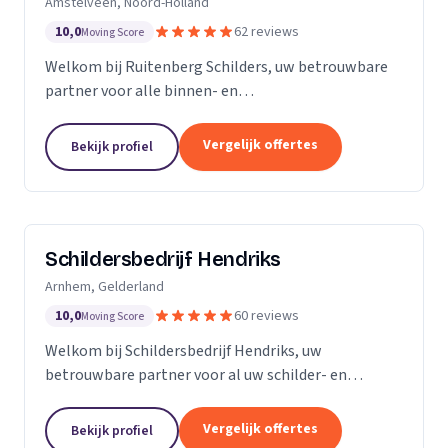
Amstelveen, Noord-Holland
10,0
62 reviews
Moving Score
Welkom bij Ruitenberg Schilders, uw betrouwbare
partner voor alle binnen- en
buitenschilderwerkzaamheden. Sinds 1999 zijn wij
een gevestigde naam in de provincie Noord-Holland,
Vergelijk offertes
Bekijk profiel
met een bijzondere...
Schildersbedrijf Hendriks
Arnhem, Gelderland
10,0
60 reviews
Moving Score
Welkom bij Schildersbedrijf Hendriks, uw
betrouwbare partner voor al uw schilder- en
behangwerkzaamheden. Met jarenlange ervaring in
de branche, onderscheiden we ons door onze
Vergelijk offertes
Bekijk profiel
expertise en toewijding...