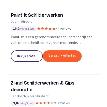
Paint It Schilderwerken
Doorn, Utrecht
10,0
44 reviews
Moving Score
Paint-It is een gerenommeerd schildersbedrijf dat
zich onderscheidt door zijn uitmuntende
vakmanschap en oog voor detail. Wij zijn trots op
ons werk en streven ernaar om elke klus tot een
Vergelijk offertes
Bekijk profiel
succes te...
Ziyad Schilderwerken & Gips
decoratie
Den Bosch, Noord-Brabant
9,8
95 reviews
Moving Score