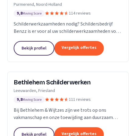
Purmerend, Noord-Holland
9,8
114 reviews
Moving Score
Schilderwerkzaamheden nodig? Schildersbedrijf
Benzz is er voor al uw schilderwerkzaamheden voor
binnen en buiten.
Vergelijk offertes
Bekijk profiel
Bethlehem Schilderwerken
Leeuwarden, Friesland
9,8
111 reviews
Moving Score
Bij Bethlehem & Wijtzes zijn we trots op ons
vakmanschap en onze toewijding aan duurzaam
schilderwerk. Ons team, bestaande uit vijf ervaren
professionals, is voortdurend in ontwikkeling en
Vergelijk offertes
Bekijk profiel