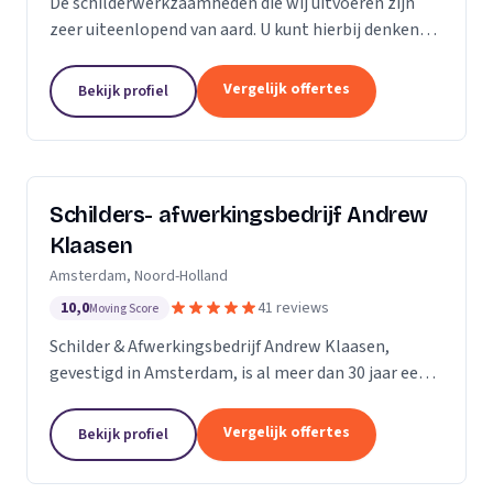
De schilderwerkzaamheden die wij uitvoeren zijn
zeer uiteenlopend van aard. U kunt hierbij denken
aan binnen- en buitenschilderwerk van woningen,
bedrijfspanden en overig onroerend goed. Het
Vergelijk offertes
Bekijk profiel
maakt...
Schilders- afwerkingsbedrijf Andrew
Klaasen
Amsterdam, Noord-Holland
10,0
41 reviews
Moving Score
Schilder & Afwerkingsbedrijf Andrew Klaasen,
gevestigd in Amsterdam, is al meer dan 30 jaar een
vertrouwde naam in de schilderswereld. Ons team
van ervaren professionals brengt kleur en leven in...
Vergelijk offertes
Bekijk profiel