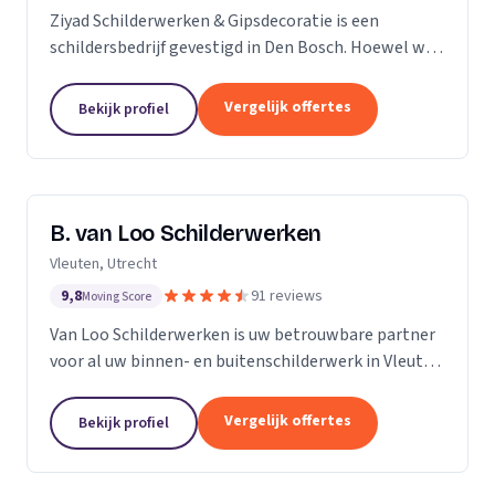
Ziyad Schilderwerken & Gipsdecoratie is een
schildersbedrijf gevestigd in Den Bosch. Hoewel we
relatief jong zijn, hebben we een team van ervaren
vakmensen die al vele jaren actief zijn in de...
Vergelijk offertes
Bekijk profiel
B. van Loo Schilderwerken
Vleuten, Utrecht
9,8
91 reviews
Moving Score
Van Loo Schilderwerken is uw betrouwbare partner
voor al uw binnen- en buitenschilderwerk in Vleuten
en omgeving. Met meer dan 18 jaar ervaring in de
branche, onderscheiden we ons door onze...
Vergelijk offertes
Bekijk profiel