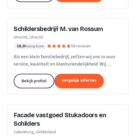
Schildersbedrijf M. van Rossum
Utrecht, Utrecht
10,0
56 reviews
Moving Score
Als een klein familiebedrijf, zetten wij ons in voor
service, kwaliteit en klantvriendelijkheid. Wij
bedienen zowel particulieren, verenigingen van
eigenaren als zakelijke klanten. Onze...
Vergelijk offertes
Bekijk profiel
Facade vastgoed Stukadoors en
Schilders
Culemborg, Gelderland