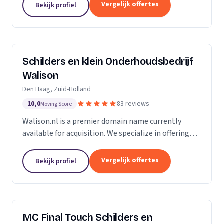
Of u nu in Amsterdam, Harderwijk, Amersfoort of
Vergelijk offertes
Bekijk profiel
elders...
Schilders en klein Onderhoudsbedrijf
Walison
Den Haag, Zuid-Holland
10,0
83 reviews
Moving Score
Walison.nl is a premier domain name currently
available for acquisition. We specialize in offering
high-value domain names that have the potential
to significantly enhance your digital presence. Our...
Vergelijk offertes
Bekijk profiel
MC Final Touch Schilders en