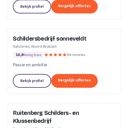
Dan bent u aan het juiste adres.Ik heb al meerdere
Vergelijk offertes
Bekijk profiel
jaren ervaring zowel als...
Schildersbedrijf sonneveldt
Halsteren, Noord-Brabant
10,0
64 reviews
Moving Score
Passie en ambitie
Vergelijk offertes
Bekijk profiel
Ruitenberg Schilders- en
Klussenbedrijf