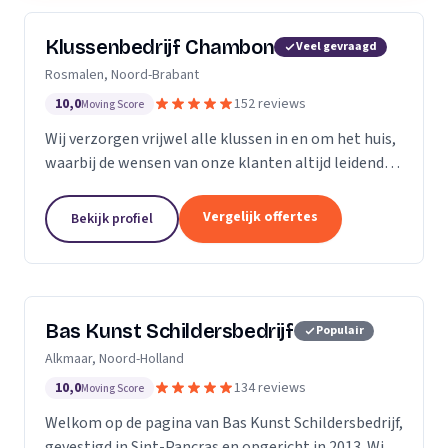
Klussenbedrijf Chambon
Veel gevraagd
Rosmalen, Noord-Brabant
10,0
152 reviews
Moving Score
Wij verzorgen vrijwel alle klussen in en om het huis,
waarbij de wensen van onze klanten altijd leidend
zijn. Wij doen daarbij wat we beloven, afspraak is
afspraak. Dankzij ons vakmanschap en direct...
Vergelijk offertes
Bekijk profiel
Bas Kunst Schildersbedrijf
Populair
Alkmaar, Noord-Holland
10,0
134 reviews
Moving Score
Welkom op de pagina van Bas Kunst Schildersbedrijf,
gevestigd in Sint-Pancras en opgericht in 2013. Wij