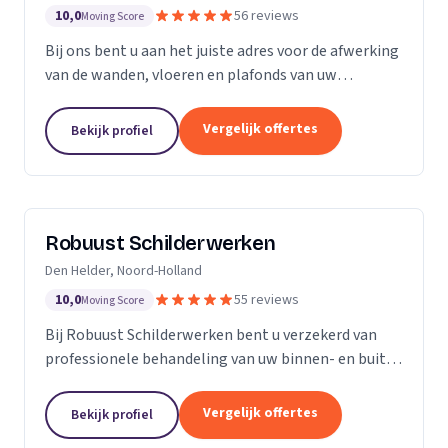
10,0
56 reviews
Moving Score
Bij ons bent u aan het juiste adres voor de afwerking
van de wanden, vloeren en plafonds van uw
droomhuis! Al het werk hebben we in eigen beheer,
met ons team pakken we dan ook de klus vakkundig
Vergelijk offertes
Bekijk profiel
aan...
Robuust Schilderwerken
Den Helder, Noord-Holland
10,0
55 reviews
Moving Score
Bij Robuust Schilderwerken bent u verzekerd van
professionele behandeling van uw binnen- en buiten
schilderwerk. Zowel huizen in monumentale staat
als nieuwbouwwoningen, en alles daar tussen in.
Vergelijk offertes
Bekijk profiel
Bij...