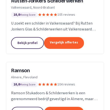
Rutten-Jonkers Schilderwerken
Valkenswaard, Noord-Brabant
10,0
105 reviews
Moving Score
U zoekt een schilder in Valkenswaard? Bij Rutten
Jonkers Glas & Schilderwerken uit Valkenswaard
bent u aan het juiste adres.
Vergelijk offertes
Bekijk profiel
Ramson
Almere, Flevoland
10,0
104 reviews
Moving Score
Ramson Stukadoors & Schilderwerken is een
gerenommeerd bedrijf gevestigd in Almere, maar
onze diensten strekken zich uit tot ver daarbuiten.