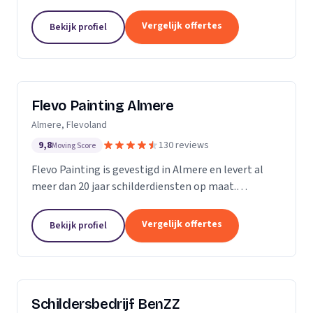
Vergelijk offertes
Bekijk profiel
Flevo Painting Almere
Almere, Flevoland
9,8
130 reviews
Moving Score
Flevo Painting is gevestigd in Almere en levert al
meer dan 20 jaar schilderdiensten op maat.
Particulieren, bedrijven en (semi)overheden uit de
provincie Flevoland, het Gooi, Amsterdam en
Vergelijk offertes
Bekijk profiel
omstreken...
Schildersbedrijf BenZZ