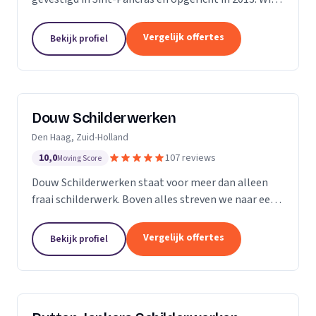
zijn een bedrijf met 5 vaste medewerkers en leiden
ook regelmatig leerlingen op. Met...
Vergelijk offertes
Bekijk profiel
Douw Schilderwerken
Den Haag, Zuid-Holland
10,0
107 reviews
Moving Score
Douw Schilderwerken staat voor meer dan alleen
fraai schilderwerk. Boven alles streven we naar een
langdurig resultaat en zijn daarmee
kostenbesparend voor u als klant. Bovendien kunt u
Vergelijk offertes
Bekijk profiel
rekenen op...