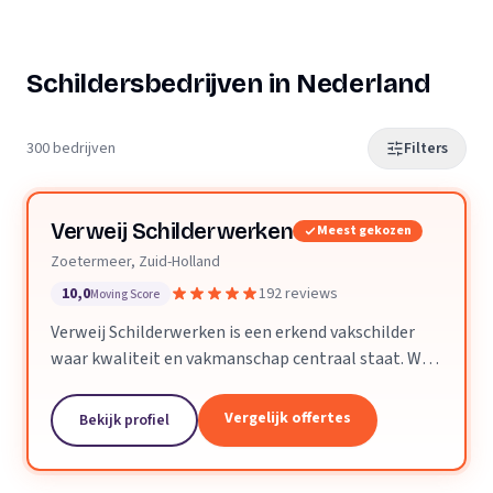
Schildersbedrijven in Nederland
300 bedrijven
Filters
Verweij Schilderwerken
Meest gekozen
Zoetermeer, Zuid-Holland
10,0
192 reviews
Moving Score
Verweij Schilderwerken is een erkend vakschilder
waar kwaliteit en vakmanschap centraal staat. Wij
streven altijd naar perfecte aflevering van het
opgeleverde werk.
Vergelijk offertes
Bekijk profiel