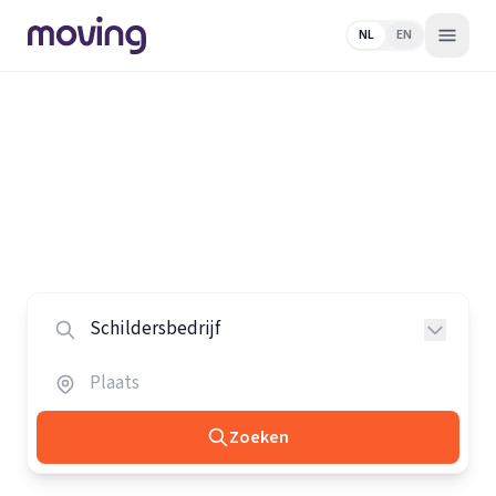
NL
EN
Home
/
Nederland
/
Schildersbedrijven
Alle schildersbedrijven in
Nederland
Vergelijk de beste schildersbedrijven in heel Nederland.
Zoeken