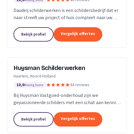
10,0
46 reviews
Moving Score
Daudeij schilderwerken is een schildersbedrijf dat er
naar streeft uw project of huis compleet naar uw
wensen op te knappen. We houden van netjes
werken en beschikken over goede materialen die
Vergelijk offertes
Bekijk profiel
ons...
Huysman Schilderwerken
Haarlem, Noord-Holland
10,0
44 reviews
Moving Score
Bij Huysman Vastgoed-onderhoud zijn we
gepassioneerde schilders met een schat aan kennis
en ervaring. Onze expertise strekt zich uit over
diverse projecten en materialen, waardoor we een
Vergelijk offertes
Bekijk profiel
breed scala...