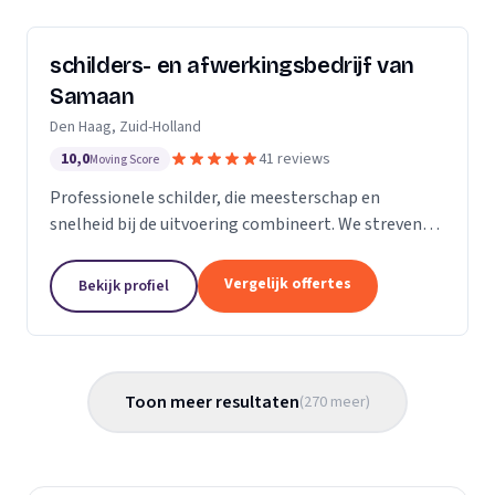
schilders- en afwerkingsbedrijf van
Samaan
Den Haag, Zuid-Holland
10,0
41 reviews
Moving Score
Professionele schilder, die meesterschap en
snelheid bij de uitvoering combineert. We streven
ernaar diensten te leveren met een hoge
flexibiliteit, onderscheidende kwaliteit en
Vergelijk offertes
Bekijk profiel
concurrerende...
Toon meer resultaten
(
270
meer
)