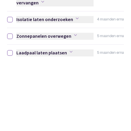
vervangen
Isolatie laten onderzoeken
4 maanden erna
Isolatie laten onderzoeken afvinken
Zonnepanelen overwegen
5 maanden erna
Zonnepanelen overwegen afvinken
Laadpaal laten plaatsen
5 maanden erna
Laadpaal laten plaatsen afvinken