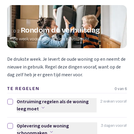
Rondom de verhuisdag
02
de week voor en na de sleuteloverdracht
De drukste week. Je levert de oude woning op en neemt de
nieuwe in gebruik. Regel deze dingen vooraf, want op de
dag zelf heb je er geen tijd meer voor.
0 van 6
TE REGELEN
Ontruiming regelen als de woning
2 weken vooraf
Ontruiming regelen als de woning leeg moet afvinken
leeg moet
Oplevering oude woning
3 dagen vooraf
Oplevering oude woning schoonmaken afvinken
schoonmaken