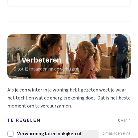
Verbeteren
04
3 tot 12 maanden na de verhuizing
Als je een winter in je woning hebt gezeten weet je waar
het tocht en wat de energierekening doet. Dat is het beste
moment om te verduurzamen.
0 van 4
TE REGELEN
Verwarming laten nakijken of
3 maanden erna
Verwarming laten nakijken of vervangen afvinken