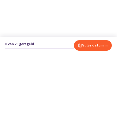
0 van 28 geregeld
Vul je datum in
Klaar om te verhuizen?
Vergelijk gratis en vrijblijvend verhuisbedrijven en andere
specialisten bij jou in de buurt.
Start je verhuizing