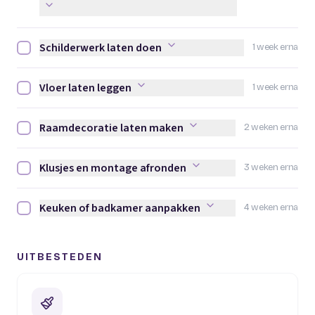
Schilderwerk laten doen
1 week erna
Schilderwerk laten doen afvinken
Vloer laten leggen
1 week erna
Vloer laten leggen afvinken
Raamdecoratie laten maken
2 weken erna
Raamdecoratie laten maken afvinken
Klusjes en montage afronden
3 weken erna
Klusjes en montage afronden afvinken
Keuken of badkamer aanpakken
4 weken erna
Keuken of badkamer aanpakken afvinken
UITBESTEDEN