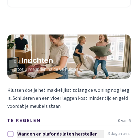
(opent in een nieuw tabblad)
Inrichten
03
0 tot 3 maanden na de verhuizing
Klussen doe je het makkelijkst zolang de woning nog leeg
is. Schilderen en een vloer leggen kost minder tijd en geld
voordat je meubels staan.
0 van 6
TE REGELEN
Wanden en plafonds laten herstellen
3 dagen erna
Wanden en plafonds laten herstellen afvinken