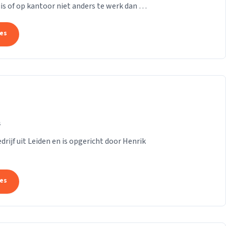
is of op kantoor niet anders te werk dan bij
...
tes
s
rijf uit Leiden en is opgericht door Henrik
tes