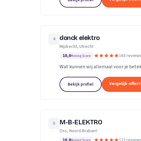
Bekijk profiel
donck elektro
4
Mijdrecht, Utrecht
10,0
163 review
Moving Score
Wat kunnen wij allemaal voor je bete
Vergelijk offer
Bekijk profiel
M-B-ELEKTRO
5
Oss, Noord-Brabant
10,0
122 review
Moving Score