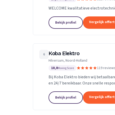
WELCOME kwalitatieve electrotechni
Vergelijk offer
Bekijk profiel
Koba Elektro
6
Hilversum, Noord-Holland
10,0
119 review
Moving Score
Bij Koba Elektro bieden wij betaalbare
en 24/7 bereikbaar. Onze snelle respo
problemen snel worden opgelost.
Vergelijk offer
Bekijk profiel