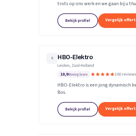
trots op ons werk en we gaan bij u thu
onszelf. We vinden ons werk belangrijk,
Vergelijk offer
Bekijk profiel
HBO-Elektro
9
Leiden, Zuid-Holland
10,0
100 review
Moving Score
HBO-Elektro is een jong dynamisch bed
Bos.
Vergelijk offer
Bekijk profiel