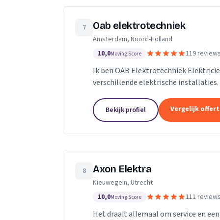
Oab elektrotechniek
7
Amsterdam, Noord-Holland
10,0
119 review
Moving Score
Ik ben OAB Elektrotechniek Elektricie
verschillende elektrische installaties.
groepenkasten noem het maar op bijn
Vergelijk offer
Bekijk profiel
Axon Elektra
8
Nieuwegein, Utrecht
10,0
111 review
Moving Score
Het draait allemaal om service en een