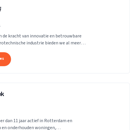
f
s
in de kracht van innovatie en betrouwbare
trotechnische industrie bieden we al meer
 onze...
tes
ek
er dan 11 jaar actief in Rotterdam en
en en onderhouden woningen,