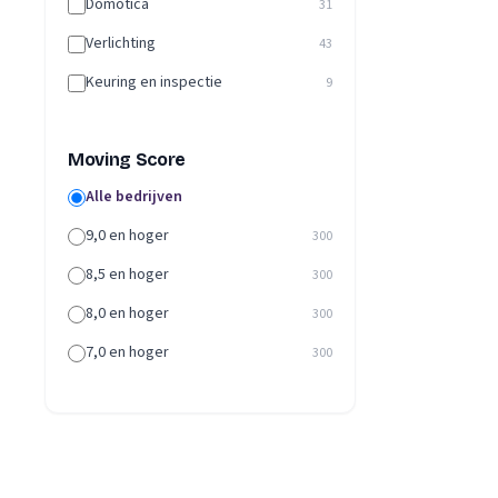
Domotica
31
Verlichting
43
Keuring en inspectie
9
Moving Score
Alle bedrijven
9,0 en hoger
300
8,5 en hoger
300
8,0 en hoger
300
7,0 en hoger
300