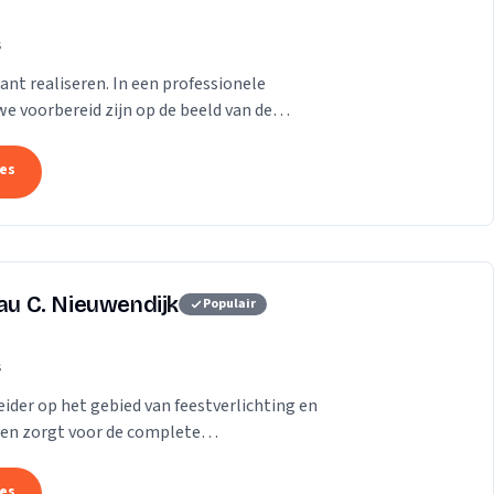
s
ant realiseren. In een professionele
e voorbereid zijn op de beeld van de
tes
eau C. Nieuwendijk
Populair
s
ider op het gebied van feestverlichting en
en zorgt voor de complete
r heel Nederland.
tes