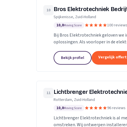
Bros Elektrotechniek Bedrij
10
Spijkenisse, Zuid-Holland
10,0
100 review
Moving Score
Bij Bros Elektrotechniek geloven we 
oplossingen. Als voorloper in de elek
dan 25 jaar hoogwaardige diensten aan
Vergelijk offer
Bekijk profiel
Lichtbrenger Elektrotechni
11
Rotterdam, Zuid-Holland
10,0
96 reviews
Moving Score
Lichtbrenger Elektrotechniek is al me
omstreken. Wij ontwerpen installer