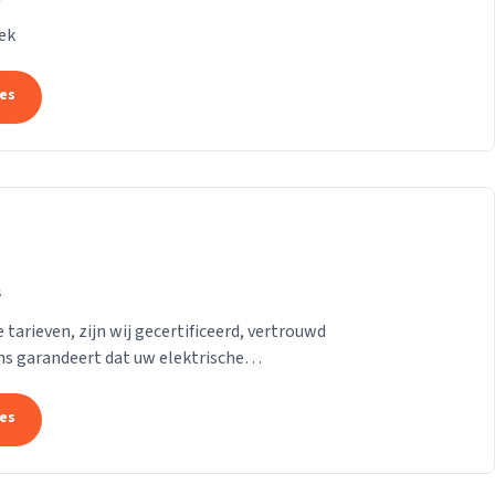
ek
tes
s
 tarieven, zijn wij gecertificeerd, vertrouwd
ns garandeert dat uw elektrische
tes