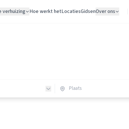
e verhuizing
Hoe werkt het
Locaties
Gidsen
Over ons
Verhuislift
Elektriciens
Woningontruiming
ktriciens in Nederland
Schildersbedrijf
lektriciens in heel Nederland.
Vloerlegger
Elektricien