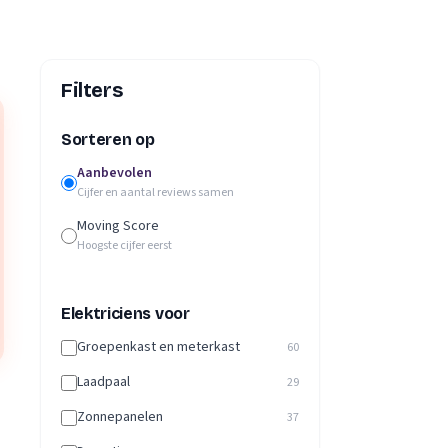
Filters
Sorteren op
Aanbevolen
Cijfer en aantal reviews samen
Moving Score
Hoogste cijfer eerst
Elektriciens voor
Groepenkast en meterkast
60
Laadpaal
29
Zonnepanelen
37