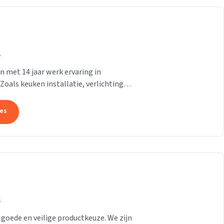
s
n met 14 jaar werk ervaring in
 Zoals keuken installatie, verlichting
a alles
tes
s
 goede en veilige productkeuze. We zijn