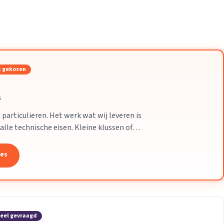
Verhuisvolume berekenen
enen
Energie vergelijken
 gekozen
s
particulieren. Het werk wat wij leveren is
alle technische eisen. Kleine klussen of
leem.
tes
eel gevraagd