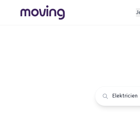
J
REGELEN
Verhuisbedrijf
Home
/
Nederland
/
Opslagruimte
Alle ele
INRICHTEN
Schoonmaakbedrijf
Vergelijk de beste e
Klusjesman
Loodgieter
Slotenmaker
TOOLS BIJ VERHUIZEN