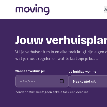
J
REGELEN
Verhuisbedrijf
Jouw verhuispla
Opslagruimte
INRICHTEN
Vul je verhuisdatum in en elke taak krijgt zijn eigen
Schoonmaakbedrijf
wat je moet regelen en wat te laat zijn je kost.
Klusjesman
Wanneer verhuis je?
Loodgieter
Je huidige woning
Slotenmaker
Zonder datum heeft geen enkele taak een deadline.
TOOLS BIJ VERHUIZEN