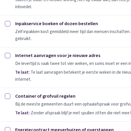
inboedel.
Inpakservice boeken of dozen bestellen
Inpakservice boeken of dozen bestellen afvinken
Zelf inpakken kost gemiddeld meer tijd dan mensen inschatten.
gebruikt.
Internet aanvragen voor je nieuwe adres
Internet aanvragen voor je nieuwe adres afvinken
De levertijd is vaak twee tot vier weken, en soms moet er een
Te laat:
Te laat aanvragen betekent je eerste weken in de nie
internet.
Container of grofvuil regelen
Container of grofvuil regelen afvinken
Bij de meeste gemeenten duurt een ophaalafspraak voor grofvui
Te laat:
Zonder afspraak blijf je met spullen zitten die niet mee
Energiecontract meeverhuizen of overstappen