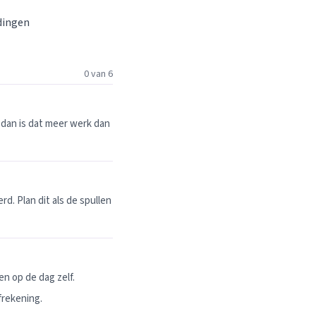
 dingen
0 van 6
dan is dat meer werk dan
. Plan dit als de spullen
n op de dag zelf.
frekening.