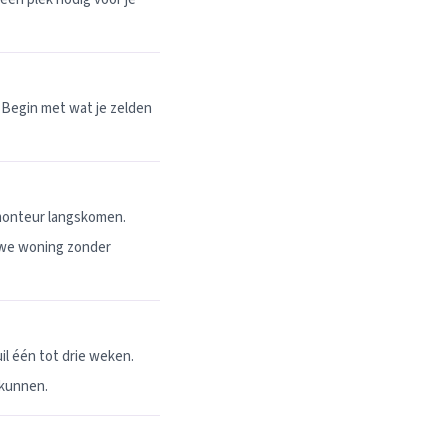
 Begin met wat je zelden
 monteur langskomen.
uwe woning zonder
l één tot drie weken.
 kunnen.