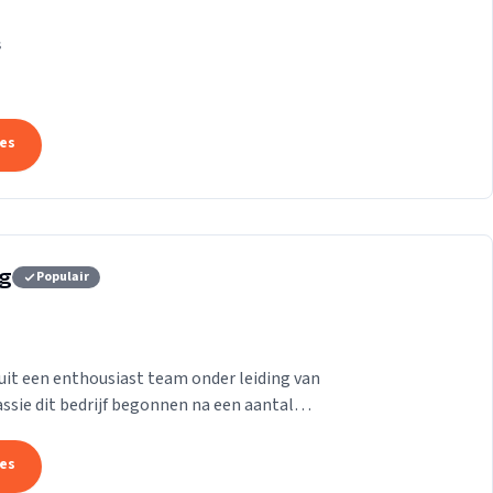
k die ons onderscheidt.
s
tes
rg
Populair
it een enthousiast team onder leiding van
passie dit bedrijf begonnen na een aantal
aam te...
tes