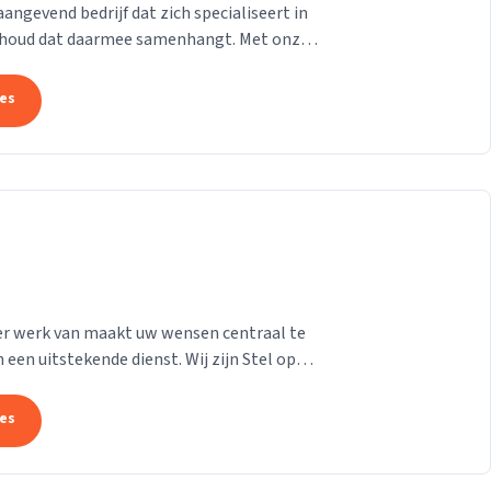
gevend bedrijf dat zich specialiseert in
derhoud dat daarmee samenhangt. Met onze
at uw pand...
tes
e er werk van maakt uw wensen centraal te
 een uitstekende dienst. Wij zijn Stel op
n...
tes