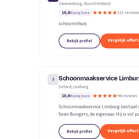
Zwanenburg, Noord-Holland
technieken en een persoonlijke aanpa
10,0
151 review
Moving Score
schooninhuis
Vergelijk offer
Bekijk profiel
Schoonmaakservice Limbu
3
Sittard, Limburg
10,0
94 reviews
Moving Score
Schoonmaakservice Limburg bestaat u
Sean Bongers, de eigenaar. Hij is vol 
jaren in de schoonmaakbranche werkz
Vergelijk offer
Bekijk profiel