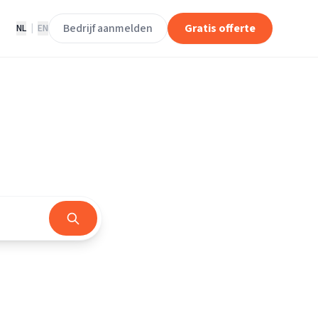
Bedrijf aanmelden
Gratis offerte
NL
|
EN
rland