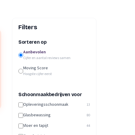
Filters
Sorteren op
Aanbevolen
Cijfer en aantal reviews samen
Moving Score
Hoogste cijfer eerst
Schoonmaakbedrijven voor
Opleveringsschoonmaak
13
Glasbewassing
80
Vloer en tapijt
44