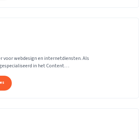
 voor webdesign en internetdiensten. Als
gespecialiseerd in het Content
on van der Helm,...
tes