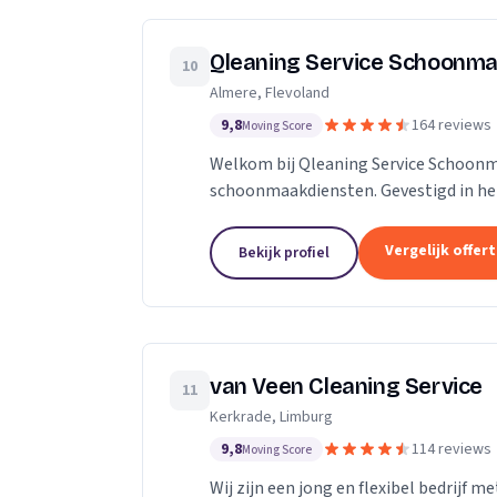
Qleaning Service Schoonma
10
Almere, Flevoland
9,8
164 reviews
Moving Score
Welkom bij Qleaning Service Schoonm
schoonmaakdiensten. Gevestigd in het
om de standaard in schoonmaakexperti
Vergelijk offer
Bekijk profiel
van Veen Cleaning Service
11
Kerkrade, Limburg
9,8
114 reviews
Moving Score
Wij zijn een jong en flexibel bedrijf