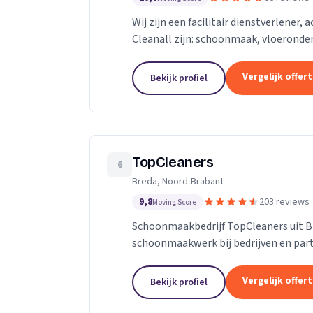
Wij zijn een facilitair dienstverlener,
Cleanall zijn: schoonmaak, vloeronde
in particulieren en zakelijke omgevinge
Vergelijk offer
Bekijk profiel
TopCleaners
6
Breda, Noord-Brabant
9,8
203 reviews
Moving Score
Schoonmaakbedrijf TopCleaners uit B
schoonmaakwerk bij bedrijven en part
enthousiaste en vak geschoolde schoon
Vergelijk offer
Bekijk profiel