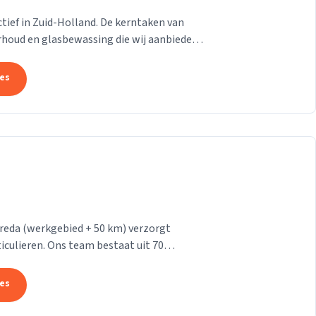
 actief in Zuid-Holland. De kerntaken van
rhoud en glasbewassing die wij aanbieden
n....
tes
reda (werkgebied + 50 km) verzorgt
iculieren. Ons team bestaat uit 70
makers. Wij leveren...
tes