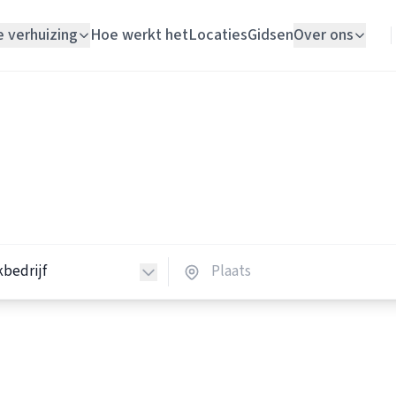
e verhuizing
Hoe werkt het
Locaties
Gidsen
Over ons
Verhuislift
Schoonmaakbedrijven
Woningontruiming
hoonmaakbedrijven in Nede
Schildersbedrijf
 schoonmaakbedrijven in heel Nederland.
Vloerlegger
Elektricien