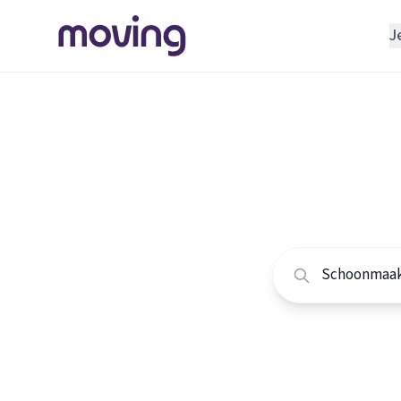
J
REGELEN
Verhuisbedrijf
Home
/
Nederland
/
Opslagruimte
Alle sc
INRICHTEN
Schoonmaakbedrijf
Vergelijk de beste
Klusjesman
Loodgieter
Slotenmaker
TOOLS BIJ VERHUIZEN