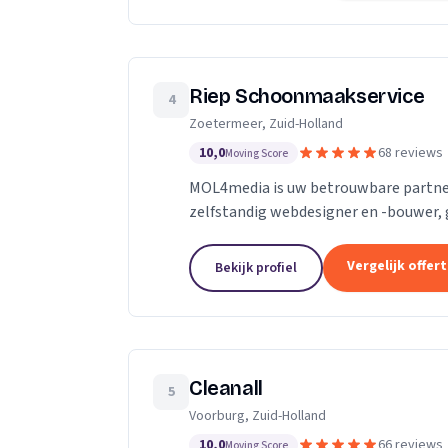
Riep Schoonmaakservice
4
Zoetermeer, Zuid-Holland
10,0
68 reviews
Moving Score
MOL4media is uw betrouwbare partner
zelfstandig webdesigner en -bouwer, 
Management Systeem Joomla, zet ik, T
Vergelijk offer
Bekijk profiel
Cleanall
5
Voorburg, Zuid-Holland
10,0
66 reviews
Moving Score