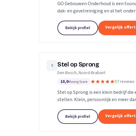
GO Gebouwen Onderhoud is een toonaan
dak- en gevelreiniging en al het on
vakkundige aanpak zorgen we ervoor d
Vergelijk offer
Bekijk profiel
Stel op Sprong
9
Den Bosch, Noord-Brabant
10,0
57 reviews
Moving Score
Stel op Sprong is een klein bedrijf di
stellen. Klein, persoonlijk en meer dan
Sprong gestart om mensen te helpen e
Vergelijk offer
Bekijk profiel