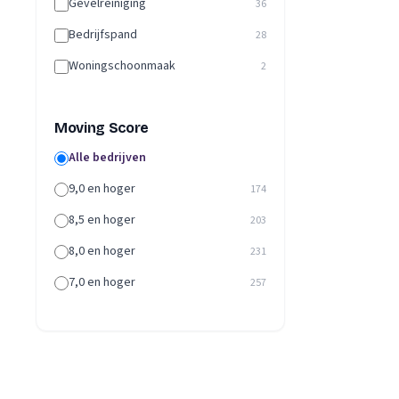
Gevelreiniging
36
Bedrijfspand
28
Woningschoonmaak
2
Moving Score
Alle bedrijven
9,0 en hoger
174
8,5 en hoger
203
8,0 en hoger
231
7,0 en hoger
257