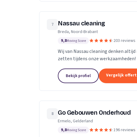
Nassau cleaning
7
Breda, Noord-Brabant
9,8
203 reviews
Moving Score
Wij van Nassau cleaning denken altijd
zetten tijdens onze werkzaamheden!
Vergelijk offer
Bekijk profiel
Go Gebouwen Onderhoud
8
Ermelo, Gelderland
9,8
196 reviews
Moving Score