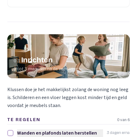
(opent in een nieuw tabblad)
Inrichten
03
0 tot 3 maanden na de verhuizing
Klussen doe je het makkelijkst zolang de woning nog leeg
is. Schilderen en een vloer leggen kost minder tijd en geld
voordat je meubels staan.
0 van 6
TE REGELEN
Wanden en plafonds laten herstellen
3 dagen erna
Wanden en plafonds laten herstellen afvinken