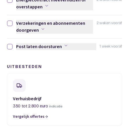
Energiecontract meeverhuizen of
Energiecontract meeverhuizen of overstappen afvinken
overstappen
Verzekeringen en abonnementen
2 weken vooraf
Verzekeringen en abonnementen doorgeven afvinken
doorgeven
Post laten doorsturen
1 week vooraf
Post laten doorsturen afvinken
UITBESTEDEN
Verhuisbedrijf
350 tot 2.800 euro
indicatie
Vergelijk offertes
(opent in een nieuw tabblad)