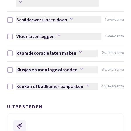
Schilderwerk laten doen
1 week erna
Schilderwerk laten doen afvinken
Vloer laten leggen
1 week erna
Vloer laten leggen afvinken
Raamdecoratie laten maken
2 weken erna
Raamdecoratie laten maken afvinken
Klusjes en montage afronden
3 weken erna
Klusjes en montage afronden afvinken
Keuken of badkamer aanpakken
4 weken erna
Keuken of badkamer aanpakken afvinken
UITBESTEDEN