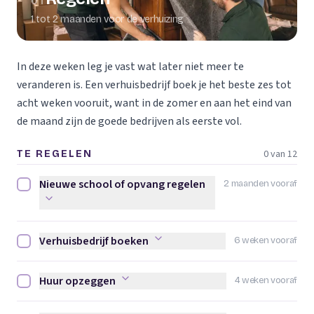
01
1 tot 2 maanden voor de verhuizing
In deze weken leg je vast wat later niet meer te
veranderen is. Een verhuisbedrijf boek je het beste zes tot
acht weken vooruit, want in de zomer en aan het eind van
de maand zijn de goede bedrijven als eerste vol.
0 van 12
TE REGELEN
Nieuwe school of opvang regelen
2 maanden vooraf
Nieuwe school of opvang regelen afvinken
Verhuisbedrijf boeken
6 weken vooraf
Verhuisbedrijf boeken afvinken
Huur opzeggen
4 weken vooraf
Huur opzeggen afvinken