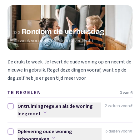
Rondom de verhuisdag
02
de week voor en na de sleuteloverdracht
De drukste week. Je levert de oude woning op en neemt de
nieuwe in gebruik. Regel deze dingen vooraf, want op de
dag zelf heb je er geen tijd meer voor.
0 van 6
TE REGELEN
Ontruiming regelen als de woning
2 weken vooraf
Ontruiming regelen als de woning leeg moet afvinken
leeg moet
Oplevering oude woning
3 dagen vooraf
Oplevering oude woning schoonmaken afvinken
schoonmaken