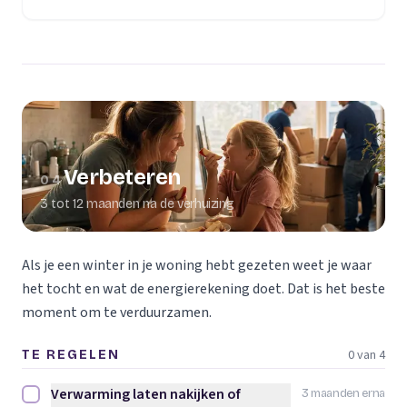
Verbeteren
04
3 tot 12 maanden na de verhuizing
Als je een winter in je woning hebt gezeten weet je waar
het tocht en wat de energierekening doet. Dat is het beste
moment om te verduurzamen.
0 van 4
TE REGELEN
Verwarming laten nakijken of
3 maanden erna
Verwarming laten nakijken of vervangen afvinken