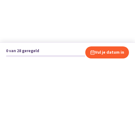
0 van 28 geregeld
Vul je datum in
Klaar om te verhuizen?
Vergelijk gratis en vrijblijvend verhuisbedrijven en andere
specialisten bij jou in de buurt.
Start je verhuizing