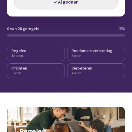
Al gedaan
0 van 28 geregeld
0
%
Regelen
Rondom de verhuisdag
12 open
6 open
Inrichten
Verbeteren
6 open
4 open
Regelen