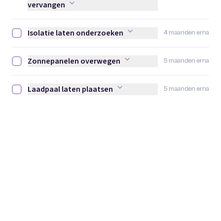
vervangen
Isolatie laten onderzoeken
4 maanden erna
Isolatie laten onderzoeken afvinken
Zonnepanelen overwegen
5 maanden erna
Zonnepanelen overwegen afvinken
Laadpaal laten plaatsen
5 maanden erna
Laadpaal laten plaatsen afvinken