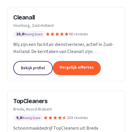
Cleanall
Voorburg, Zuid-Holland
10,0
66 reviews
Moving Score
Wij zijn een facilitair dienstverlener, actief in Zuid-
Holland. De kerntaken van Cleanall zijn:
schoonmaak, vloeronderhoud en glasbewassing die
wij aanbieden in particulieren en zakelijke
Vergelijk offertes
Bekijk profiel
omgevingen....
TopCleaners
Breda, Noord-Brabant
9,8
203 reviews
Moving Score
Schoonmaakbedrijf TopCleaners uit Breda