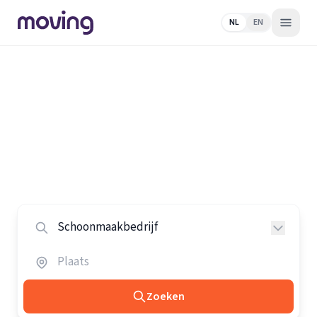
NL
EN
Home
/
Nederland
/
Schoonmaakbedrijven
Alle schoonmaakbedrijven in
Nederland
Vergelijk de beste schoonmaakbedrijven in heel
Nederland.
Zoeken