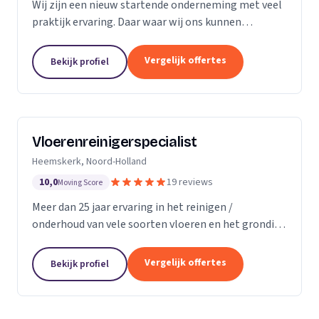
Wij zijn een nieuw startende onderneming met veel
praktijk ervaring. Daar waar wij ons kunnen
onderscheiding in direct contact zonder al te veel
schijven. Direct antwoord en flexibele
Vergelijk offertes
Bekijk profiel
inzetbaarheid....
Vloerenreinigerspecialist
Heemskerk, Noord-Holland
10,0
19 reviews
Moving Score
Meer dan 25 jaar ervaring in het reinigen /
onderhoud van vele soorten vloeren en het grondig
reinigen en desinfecteren van diverse ruimtes en
objecten zoals meubels en stoelen, zowel bij u
Vergelijk offertes
Bekijk profiel
thuis...