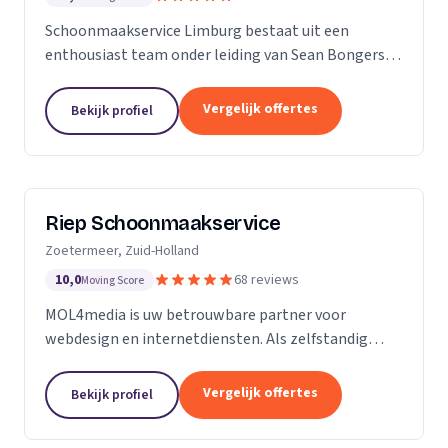
Schoonmaakservice Limburg bestaat uit een
enthousiast team onder leiding van Sean Bongers,
de eigenaar. Hij is vol passie dit bedrijf begonnen na
een aantal jaren in de schoonmaakbranche
Vergelijk offertes
Bekijk profiel
werkzaam te...
Riep Schoonmaakservice
Zoetermeer, Zuid-Holland
10,0
68 reviews
Moving Score
MOL4media is uw betrouwbare partner voor
webdesign en internetdiensten. Als zelfstandig
webdesigner en -bouwer, gespecialiseerd in het
Content Management Systeem Joomla, zet ik, Ton
Vergelijk offertes
Bekijk profiel
van der Helm,...