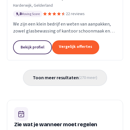
Harderwijk, Gelderland
9,8
22 reviews
Moving Score
We zijn een klein bedrijf en weten van aanpakken,
zowel glasbewassing of kantoor schoonmaak en
hotel schoonmaak of scholen, en allerlei andere
bedrijven waar schoon gemaakt moet worden is
Vergelijk offertes
Bekijk profiel
voor ons...
Toon meer resultaten
(
270
meer
)
Zie wat je wanneer moet regelen