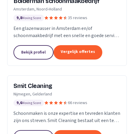
Bolderman schoonmaakbedrijf
Amsterdam, Noord-Holland
9,8
35 reviews
Moving Score
Een glazenwasser in Amsterdam en/of
schoonmaakbedrijf met een snelle en goede service
gezocht? Onze vakbekwame glazenwassers en
schoonmaakmedewerkers zijn actief in héél
Vergelijk offertes
Bekijk profiel
Amsterdam en ontzorgen u met...
Smit Cleaning
Nijmegen, Gelderland
9,6
66 reviews
Moving Score
Schoonmaken is onze expertise en tevreden klanten
zijn ons streven. Smit Cleaning bestaat uit een team
van vakmensen met uitgebreide ervaring in het