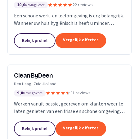
10,0
22 reviews
Moving Score
Een schone werk- en leefomgeving is erg belangrijk.
Wanneer uw huis hygiënisch is heeft u minder
gezondheidsrisico’s. Daarnaast maakt het natuurlijk
een goede indruk op anderen, als uw bedrijfspand...
Vergelijk offertes
Bekijk profiel
CleanByDeen
Den Haag, Zuid-Holland
9,8
31 reviews
Moving Score
Werken vanuit passie, gedreven om klanten weer te
laten genieten van een frisse en schone omgeving.
Uw interieur 100% bacterie, geur en VLEKVRIJ!
Beleef het weer als nieuw! Het bedrijf voor uw...
Vergelijk offertes
Bekijk profiel