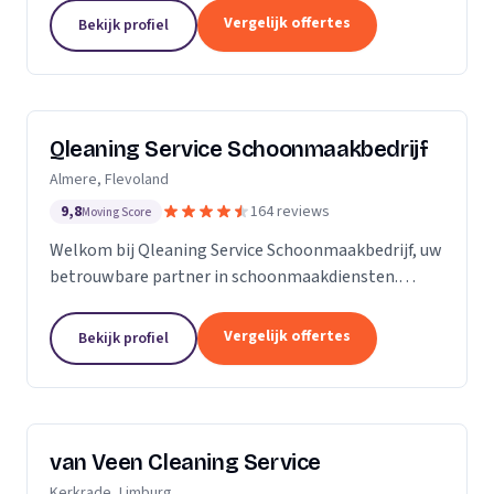
zijn Stel op Sprong gestart om mensen te helpen
Vergelijk offertes
Bekijk profiel
en...
Qleaning Service Schoonmaakbedrijf
Almere, Flevoland
9,8
164 reviews
Moving Score
Welkom bij Qleaning Service Schoonmaakbedrijf, uw
betrouwbare partner in schoonmaakdiensten.
Gevestigd in het bruisende Flevoland, streven wij
ernaar om de standaard in schoonmaakexpertise
Vergelijk offertes
Bekijk profiel
te...
van Veen Cleaning Service
Kerkrade, Limburg