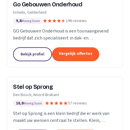
Go Gebouwen Onderhoud
Ermelo, Gelderland
9,8
196 reviews
Moving Score
GO Gebouwen Onderhoud is een toonaangevend
bedrijf dat zich specialiseert in dak- en
gevelreiniging en al het onderhoud dat daarmee
samenhangt. Met onze vakkundige aanpak zorgen
Vergelijk offertes
Bekijk profiel
we ervoor dat uw pand...
Stel op Sprong
Den Bosch, Noord-Brabant
10,0
57 reviews
Moving Score
Stel op Sprong is een klein bedrijf die er werk van
maakt uw wensen centraal te stellen. Klein,
persoonlijk en meer dan een uitstekende dienst. Wij