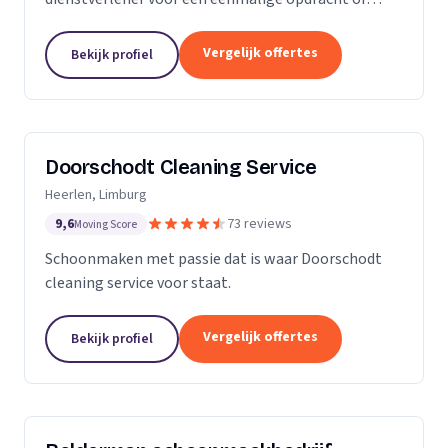
wekelijkse schoonmaak? Wij zijn een klein maar
groeiende onderneming die zich uit wilt breiden in
Vergelijk offertes
Bekijk profiel
het vak.
Doorschodt Cleaning Service
Heerlen, Limburg
9,6
73 reviews
Moving Score
Schoonmaken met passie dat is waar Doorschodt
cleaning service voor staat.
Vergelijk offertes
Bekijk profiel