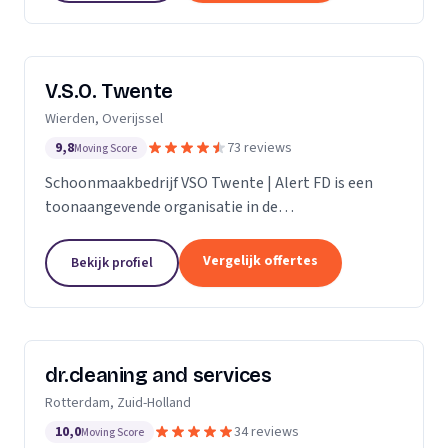
V.S.O. Twente
Wierden, Overijssel
9,8
73 reviews
Moving Score
Schoonmaakbedrijf VSO Twente | Alert FD is een
toonaangevende organisatie in de
schoonmaakbranche. Met onze geavanceerde
technieken en moderne machines, onderscheiden
Vergelijk offertes
Bekijk profiel
we ons door het leveren van...
dr.cleaning and services
Rotterdam, Zuid-Holland
10,0
34 reviews
Moving Score