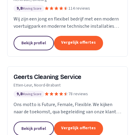
9,8
114 reviews
Moving Score
Wij zijn een jong en flexibel bedrijf met een modern
voertuigpark en moderne technische installaties
t.b.v. de glasbewassing en schoonmaak. Wij werken
zowel voor Particulier als zakelijke klanten....
Vergelijk offertes
Bekijk profiel
Geerts Cleaning Service
Etten-Leur, Noord-Brabant
9,8
78 reviews
Moving Score
Ons motto is Future, Female, Flexible. We kijken
naar de toekomst, qua begeleiding van onze klanten
en duurzaamheid van onze producten. Als twee
vrouwelijke ondernemers behandelen wij ons
Vergelijk offertes
Bekijk profiel
personeel...