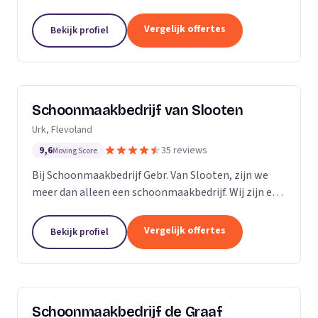
bedrijven. Met een inwendige dieptereiniging en UVC
desinfectie van de matrassen wordt alle vervuiling...
Vergelijk offertes
Bekijk profiel
Schoonmaakbedrijf van Slooten
Urk, Flevoland
9,6
35 reviews
Moving Score
Bij Schoonmaakbedrijf Gebr. Van Slooten, zijn we
meer dan alleen een schoonmaakbedrijf. Wij zijn een
team van toegewijde professionals die zich inzetten
om uw omgeving schoon, fris en gastvrij te...
Vergelijk offertes
Bekijk profiel
Schoonmaakbedrijf de Graaf