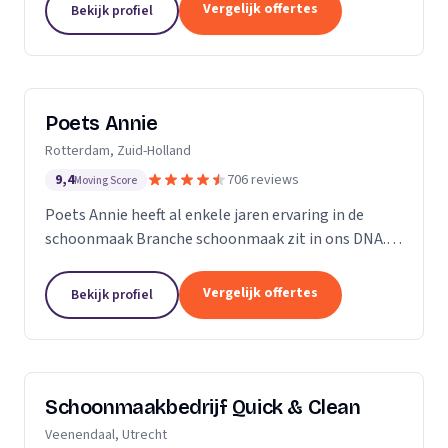
professioneel reinigen van zonnepanelen,
Vergelijk offertes
Bekijk profiel
dakgoten...
Poets Annie
Rotterdam, Zuid-Holland
9,4
706 reviews
Moving Score
Poets Annie heeft al enkele jaren ervaring in de
schoonmaak Branche schoonmaak zit in ons DNA.
Wij hebben ervaring in de algemene ruimtes
Kantoor panden Scholen Zwembaden Vakantie
Vergelijk offertes
Bekijk profiel
parkeren Traphuizen...
Schoonmaakbedrijf Quick & Clean
Veenendaal, Utrecht