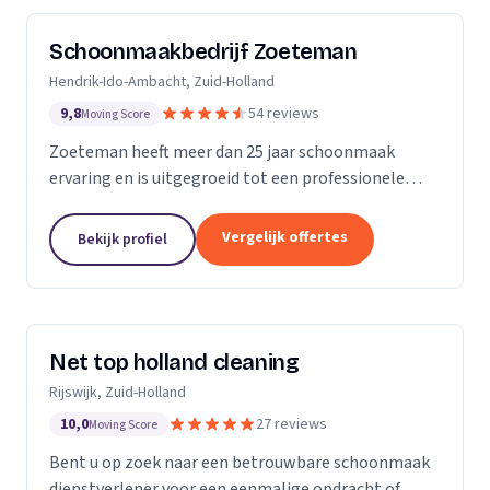
Schoonmaakbedrijf Zoeteman
Hendrik-Ido-Ambacht, Zuid-Holland
9,8
54 reviews
Moving Score
Zoeteman heeft meer dan 25 jaar schoonmaak
ervaring en is uitgegroeid tot een professionele
facilitair dienstverlener. Met ruim 100 enthousiaste
medewerkers zijn we actief in de regio Rotterdam,...
Vergelijk offertes
Bekijk profiel
Net top holland cleaning
Rijswijk, Zuid-Holland
10,0
27 reviews
Moving Score
Bent u op zoek naar een betrouwbare schoonmaak
dienstverlener voor een eenmalige opdracht of