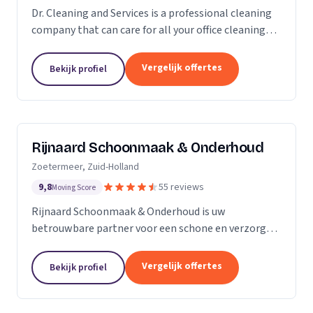
Dr. Cleaning and Services is a professional cleaning
company that can care for all your office cleaning
needs. We offer a wide range of services, from
general cleaning to deep cleaning, so you can...
Vergelijk offertes
Bekijk profiel
Rijnaard Schoonmaak & Onderhoud
Zoetermeer, Zuid-Holland
9,8
55 reviews
Moving Score
Rijnaard Schoonmaak & Onderhoud is uw
betrouwbare partner voor een schone en verzorgde
woon- of werkomgeving. Als kleinschalig, maar
goed georganiseerd schoonmaakbedrijf uit
Vergelijk offertes
Bekijk profiel
Zoetermeer, bieden wij...