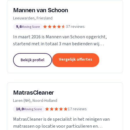
Mannen van Schoon
Leeuwarden, Friesland
9,6
37 reviews
Moving Score
In maart 2016 is Mannen van Schoon opgericht,
startend met in totaal 3 man bedienden wij
voornamelijk de lokale markt. Met de focus op
specialistische schoonmaak groeide Mannen van
Vergelijk offertes
Bekijk profiel
Schoon al snel uit...
MatrasCleaner
Laren (NH), Noord-Holland
10,0
17 reviews
Moving Score
MatrasCleaner is de specialist in het reinigen van
matrassen op locatie voor particulieren en