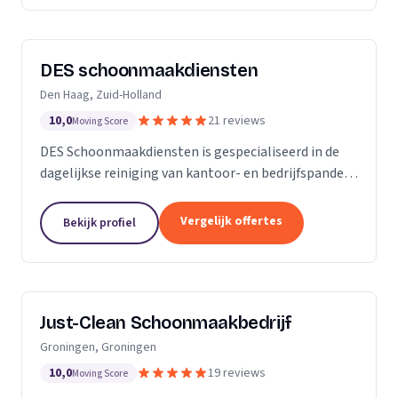
DES schoonmaakdiensten
Den Haag, Zuid-Holland
10,0
21 reviews
Moving Score
DES Schoonmaakdiensten is gespecialiseerd in de
dagelijkse reiniging van kantoor- en bedrijfspanden
in de regio Zuid-Holland. Daarnaast hebben we veel
ervaring in de glas- en gevelreiniging. Maar met...
Vergelijk offertes
Bekijk profiel
Just-Clean Schoonmaakbedrijf
Groningen, Groningen
10,0
19 reviews
Moving Score