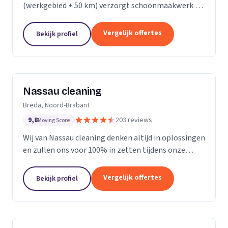
(werkgebied + 50 km) verzorgt schoonmaakwerk bij
bedrijven en particulieren. Ons team bestaat uit 70
enthousiaste en vak geschoolde schoonmakers. Wij
Vergelijk offertes
Bekijk profiel
leveren...
Nassau cleaning
Breda, Noord-Brabant
9,8
203 reviews
Moving Score
Wij van Nassau cleaning denken altijd in oplossingen
en zullen ons voor 100% in zetten tijdens onze
werkzaamheden!
Vergelijk offertes
Bekijk profiel