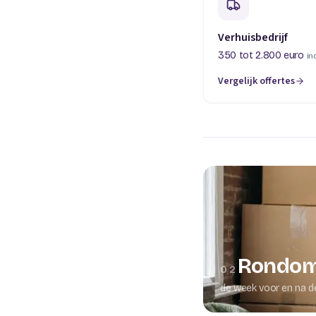
Verhuisbedrijf
350 tot 2.800 euro
in
Vergelijk offertes
(opent in een nieuw t
Rondom
02
de week voor en na d