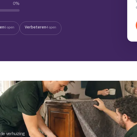
0
%
Verhuisvolume berekenen
enen
Energie vergelijken
ten
Verbeteren
6 open
4 open
de verhuizing