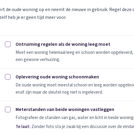
vert de oude woning op en neemt de nieuwe in gebruik. Regel deze
elf heb je er geen tijd meer voor.
Ontruiming regelen als de woning leeg moet
Ontruiming regelen als de woning leeg moet afvinken
Moet een woning helemaal leeg en schoon worden opgeleverd, 
een gewone verhuizing.
Oplevering oude woning schoonmaken
Oplevering oude woning schoonmaken afvinken
De oude woning moet meestal schoon en leeg worden opgeleverd
eruit zijn maar de sleutel nog niet is ingeleverd.
Meterstanden van beide woningen vastleggen
Meterstanden van beide woningen vastleggen afvinken
Fotografeer de standen van gas, water en licht in beide woninge
Te laat:
Zonder foto sta je zwak bij een discussie over de einda