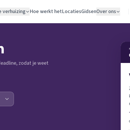
e verhuizing
Hoe werkt het
Locaties
Gidsen
Over ons
Verhuislift
n
Woningontruiming
 deadline, zodat je weet
Schildersbedrijf
Vloerlegger
Elektricien