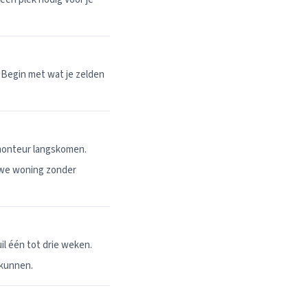
 Begin met wat je zelden
 monteur langskomen.
uwe woning zonder
l één tot drie weken.
 kunnen.