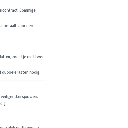
uurcontract. Sommige
r betaalt voor een
datum, zodat je niet twee
 of dubbele lasten nodig.
n veiliger dan sjouwen.
dig.
een plek nodig voor je