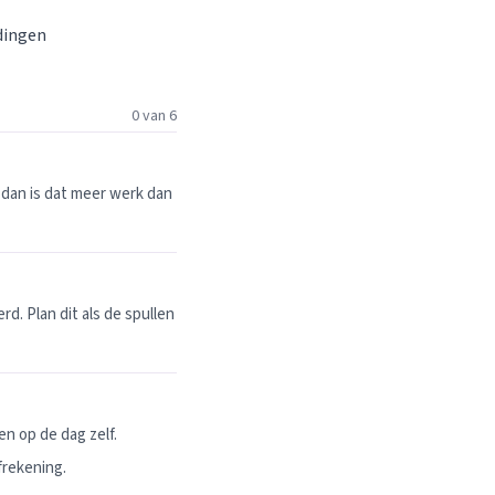
 dingen
0 van 6
dan is dat meer werk dan
. Plan dit als de spullen
n op de dag zelf.
frekening.