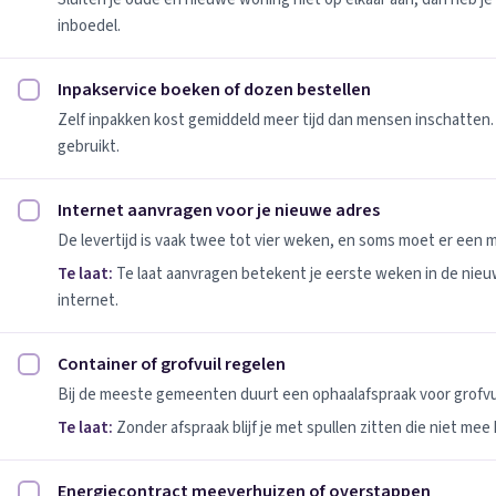
inboedel.
Inpakservice boeken of dozen bestellen
Inpakservice boeken of dozen bestellen afvinken
Zelf inpakken kost gemiddeld meer tijd dan mensen inschatten.
gebruikt.
Internet aanvragen voor je nieuwe adres
Internet aanvragen voor je nieuwe adres afvinken
De levertijd is vaak twee tot vier weken, en soms moet er een
Te laat:
Te laat aanvragen betekent je eerste weken in de nie
internet.
Container of grofvuil regelen
Container of grofvuil regelen afvinken
Bij de meeste gemeenten duurt een ophaalafspraak voor grofvui
Te laat:
Zonder afspraak blijf je met spullen zitten die niet mee
Energiecontract meeverhuizen of overstappen