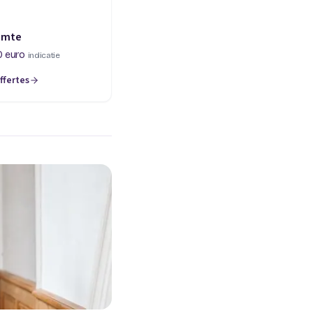
imte
0 euro
indicatie
ffertes
een nieuw tabblad)