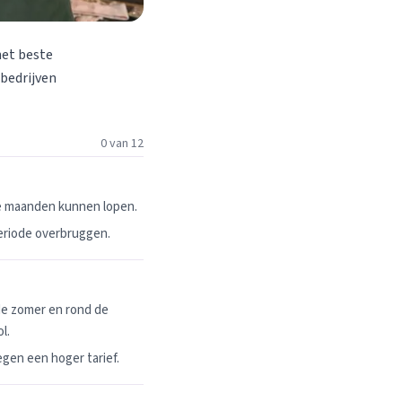
het beste
 bedrijven
0 van 12
ie maanden kunnen lopen.
periode overbruggen.
de zomer en rond de
l.
egen een hoger tarief.