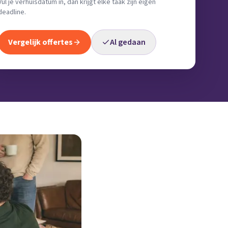
Vul je verhuisdatum in, dan krijgt elke taak zijn eigen
deadline.
Vergelijk offertes
Al gedaan