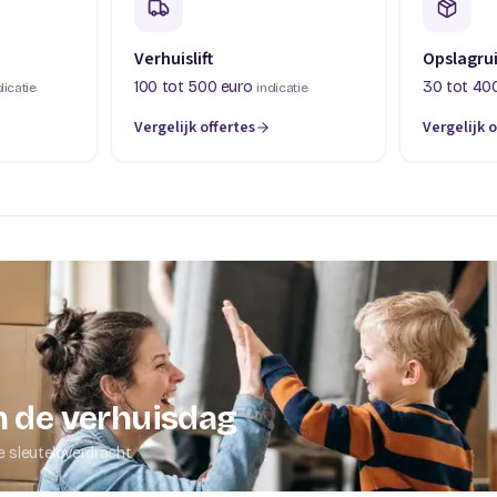
Verhuislift
Opslagru
100 tot 500 euro
30 tot 40
dicatie
indicatie
Vergelijk offertes
Vergelijk o
abblad)
(opent in een nieuw tabblad)
(opent in 
 de verhuisdag
e sleuteloverdracht