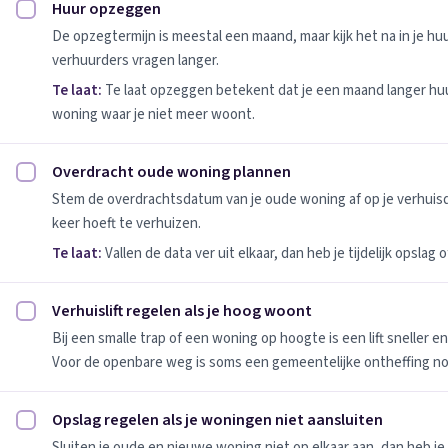
Huur opzeggen
Huur opzeggen afvinken
De opzegtermijn is meestal een maand, maar kijk het na in je h
verhuurders vragen langer.
Te laat:
Te laat opzeggen betekent dat je een maand langer huu
woning waar je niet meer woont.
Overdracht oude woning plannen
Overdracht oude woning plannen afvinken
Stem de overdrachtsdatum van je oude woning af op je verhuis
keer hoeft te verhuizen.
Te laat:
Vallen de data ver uit elkaar, dan heb je tijdelijk opslag
Verhuislift regelen als je hoog woont
Verhuislift regelen als je hoog woont afvinken
Bij een smalle trap of een woning op hoogte is een lift sneller e
Voor de openbare weg is soms een gemeentelijke ontheffing no
Opslag regelen als je woningen niet aansluiten
Opslag regelen als je woningen niet aansluiten afvinken
Sluiten je oude en nieuwe woning niet op elkaar aan, dan heb je 