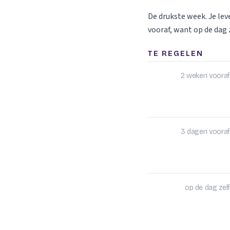
De drukste week. Je le
vooraf, want op de dag z
TE REGELEN
2 weken vooraf
3 dagen vooraf
op de dag zelf