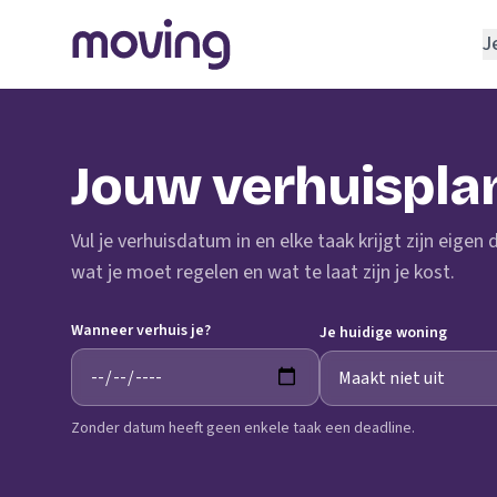
J
REGELEN
Verhuisbedrijf
Jouw verhuispla
Opslagruimte
INRICHTEN
Vul je verhuisdatum in en elke taak krijgt zijn eigen
Schoonmaakbedrijf
wat je moet regelen en wat te laat zijn je kost.
Klusjesman
Wanneer verhuis je?
Loodgieter
Je huidige woning
Slotenmaker
Zonder datum heeft geen enkele taak een deadline.
TOOLS BIJ VERHUIZEN