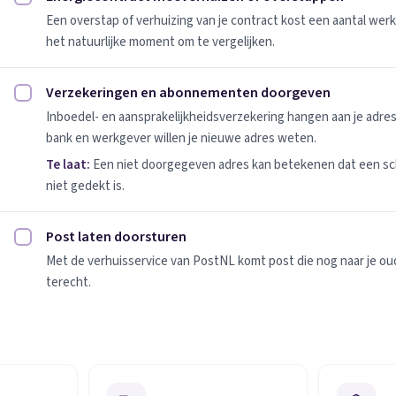
Energiecontract meeverhuizen of overstappen afvinken
Een overstap of verhuizing van je contract kost een aantal werk
het natuurlijke moment om te vergelijken.
Verzekeringen en abonnementen doorgeven
Verzekeringen en abonnementen doorgeven afvinken
Inboedel- en aansprakelijkheidsverzekering hangen aan je adres
bank en werkgever willen je nieuwe adres weten.
Te laat:
Een niet doorgegeven adres kan betekenen dat een sc
niet gedekt is.
Post laten doorsturen
Post laten doorsturen afvinken
Met de verhuisservice van PostNL komt post die nog naar je oude
terecht.