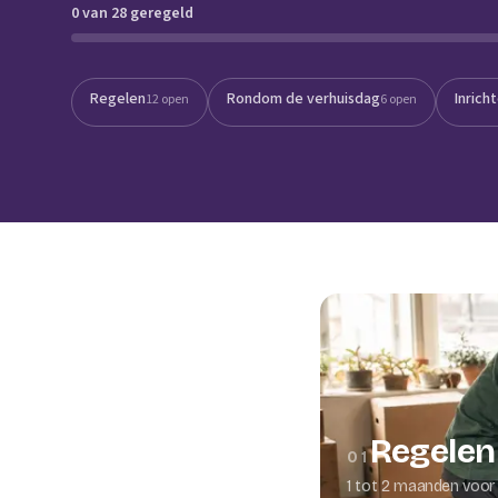
0 van 28 geregeld
Verhuisplanner
Verhuisdozen berek
Regelen
Rondom de verhuisdag
Inrich
12 open
6 open
Regelen
01
1 tot 2 maanden voor 