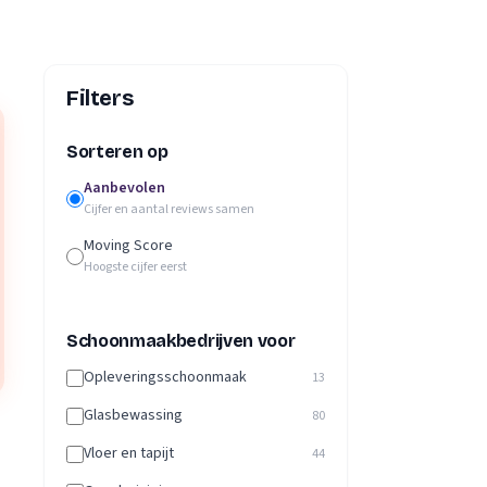
Filters
Sorteren op
Aanbevolen
Cijfer en aantal reviews samen
Moving Score
Hoogste cijfer eerst
Schoonmaakbedrijven voor
Opleveringsschoonmaak
13
Glasbewassing
80
Vloer en tapijt
44