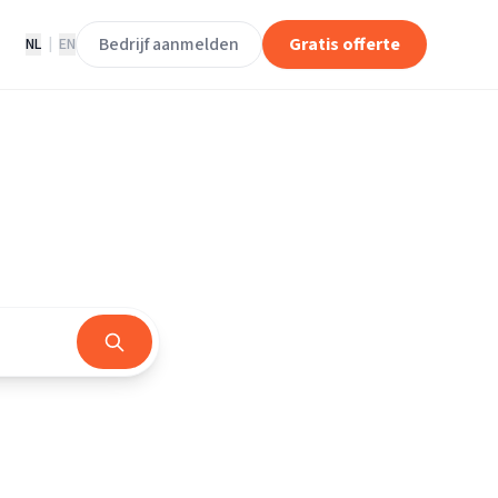
Bedrijf aanmelden
Gratis offerte
NL
|
EN
rland