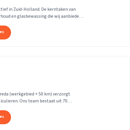
 actief in Zuid-Holland. De kerntaken van
rhoud en glasbewassing die wij aanbieden
n....
tes
reda (werkgebied + 50 km) verzorgt
iculieren. Ons team bestaat uit 70
makers. Wij leveren...
tes