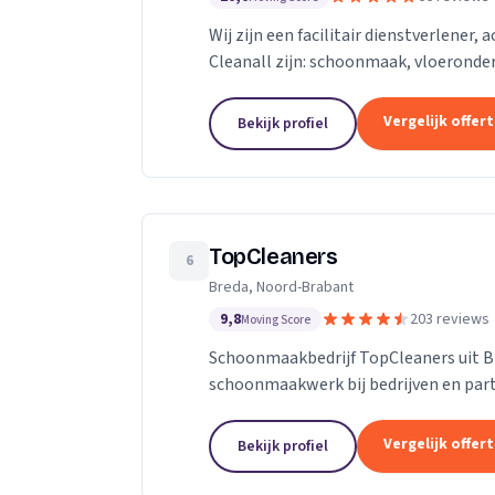
Wij zijn een facilitair dienstverlener,
Cleanall zijn: schoonmaak, vloeronde
in particulieren en zakelijke omgevinge
Vergelijk offer
Bekijk profiel
TopCleaners
6
Breda, Noord-Brabant
9,8
203 reviews
Moving Score
Schoonmaakbedrijf TopCleaners uit B
schoonmaakwerk bij bedrijven en part
enthousiaste en vak geschoolde schoon
Vergelijk offer
Bekijk profiel