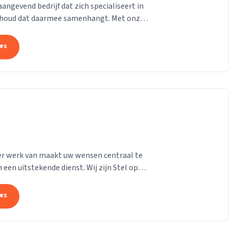
gevend bedrijf dat zich specialiseert in
derhoud dat daarmee samenhangt. Met onze
at uw pand...
tes
e er werk van maakt uw wensen centraal te
 een uitstekende dienst. Wij zijn Stel op
n...
tes