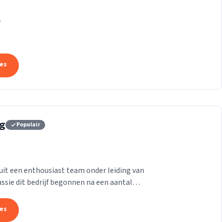
k die ons onderscheidt.
s
tes
rg
Populair
it een enthousiast team onder leiding van
passie dit bedrijf begonnen na een aantal
aam te...
tes