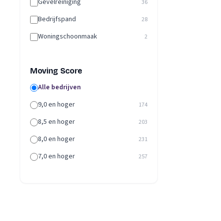
Gevelreiniging
36
Bedrijfspand
28
Woningschoonmaak
2
Moving Score
Alle bedrijven
9,0 en hoger
174
8,5 en hoger
203
8,0 en hoger
231
7,0 en hoger
257