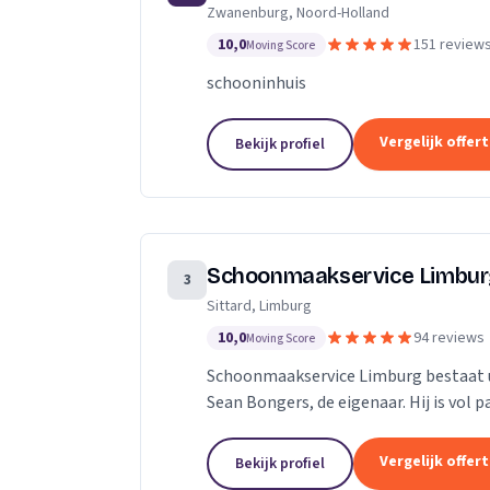
Zwanenburg, Noord-Holland
technieken en een persoonlijke aanpa
10,0
151 review
Moving Score
schooninhuis
Vergelijk offer
Bekijk profiel
Schoonmaakservice Limbu
3
Sittard, Limburg
10,0
94 reviews
Moving Score
Schoonmaakservice Limburg bestaat u
Sean Bongers, de eigenaar. Hij is vol 
jaren in de schoonmaakbranche werkz
Vergelijk offer
Bekijk profiel