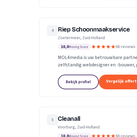
Riep Schoonmaakservice
4
Zoetermeer, Zuid-Holland
10,0
68 reviews
Moving Score
MOL4media is uw betrouwbare partner
zelfstandig webdesigner en -bouwer, 
Management Systeem Joomla, zet ik, T
Vergelijk offer
Bekijk profiel
Cleanall
5
Voorburg, Zuid-Holland
10,0
66 reviews
Moving Score