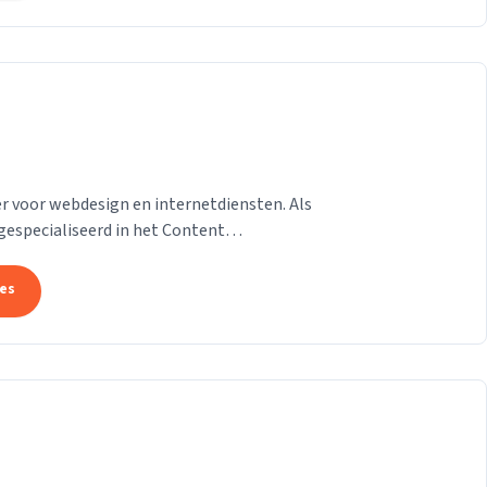
 voor webdesign en internetdiensten. Als
gespecialiseerd in het Content
on van der Helm,...
tes