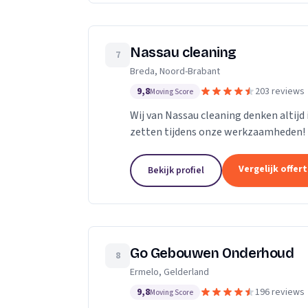
Nassau cleaning
7
Breda, Noord-Brabant
9,8
203 reviews
Moving Score
Wij van Nassau cleaning denken altijd
zetten tijdens onze werkzaamheden!
Vergelijk offer
Bekijk profiel
Go Gebouwen Onderhoud
8
Ermelo, Gelderland
9,8
196 reviews
Moving Score