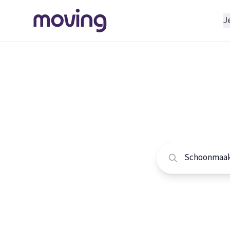
J
REGELEN
Verhuisbedrijf
Home
/
Nederland
/
Opslagruimte
Alle sc
INRICHTEN
Schoonmaakbedrijf
Vergelijk de beste
Klusjesman
Loodgieter
Slotenmaker
TOOLS BIJ VERHUIZEN