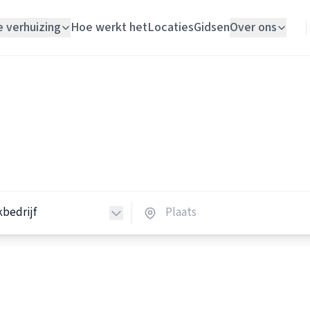
e verhuizing
Hoe werkt het
Locaties
Gidsen
Over ons
Verhuislift
Schoonmaakbedrijven
Woningontruiming
hoonmaakbedrijven in Nede
Schildersbedrijf
 schoonmaakbedrijven in heel Nederland.
Vloerlegger
Elektricien