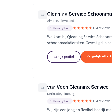
Qleaning Service Schoonma
10
Almere, Flevoland
9,8
164 reviews
Moving Score
Welkom bij Qleaning Service Schoonm
schoonmaakdiensten. Gevestigd in het
om de standaard in schoonmaakexperti
Vergelijk offer
Bekijk profiel
van Veen Cleaning Service
11
Kerkrade, Limburg
9,8
114 reviews
Moving Score
Wij zijn een jong en flexibel bedrijf