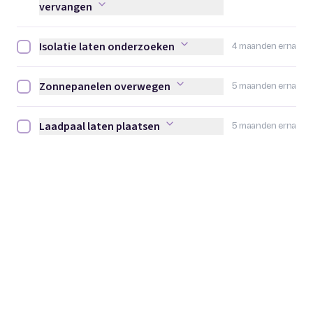
vervangen
Isolatie laten onderzoeken
4 maanden erna
Isolatie laten onderzoeken afvinken
Zonnepanelen overwegen
5 maanden erna
Zonnepanelen overwegen afvinken
Laadpaal laten plaatsen
5 maanden erna
Laadpaal laten plaatsen afvinken