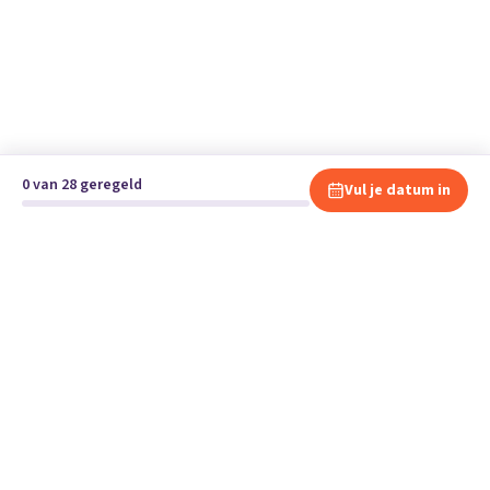
0 van 28 geregeld
Vul je datum in
Klaar om te verhuizen?
Vergelijk gratis en vrijblijvend verhuisbedrijven en andere
specialisten bij jou in de buurt.
Start je verhuizing