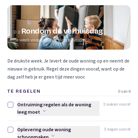
Rondom de verhuisdag
02
de week voor en na de sleuteloverdracht
De drukste week. Je levert de oude woning op en neemt de
nieuwe in gebruik. Regel deze dingen vooraf, want op de
dag zelf heb je er geen tijd meer voor.
0 van 6
TE REGELEN
Ontruiming regelen als de woning
2 weken vooraf
Ontruiming regelen als de woning leeg moet afvinken
leeg moet
Oplevering oude woning
3 dagen vooraf
Oplevering oude woning schoonmaken afvinken
schoonmaken