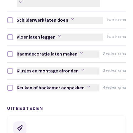
Schilderwerk laten doen
1 week erna
Schilderwerk laten doen afvinken
Vloer laten leggen
1 week erna
Vloer laten leggen afvinken
Raamdecoratie laten maken
2 weken erna
Raamdecoratie laten maken afvinken
Klusjes en montage afronden
3 weken erna
Klusjes en montage afronden afvinken
Keuken of badkamer aanpakken
4 weken erna
Keuken of badkamer aanpakken afvinken
UITBESTEDEN