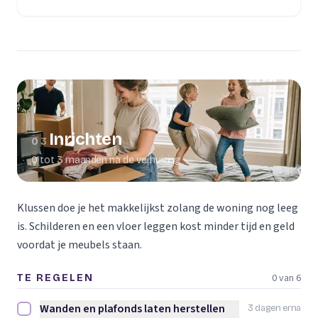
(opent in een nieuw tabblad)
Inrichten
03
0 tot 3 maanden na de verhuizing
Klussen doe je het makkelijkst zolang de woning nog leeg
is. Schilderen en een vloer leggen kost minder tijd en geld
voordat je meubels staan.
0 van 6
TE REGELEN
Wanden en plafonds laten herstellen
3 dagen erna
Wanden en plafonds laten herstellen afvinken