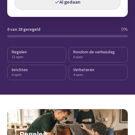
Al gedaan
0 van 28 geregeld
0
%
Regelen
Rondom de verhuisdag
12 open
6 open
Inrichten
Verbeteren
6 open
4 open
Regelen