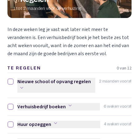
01
1 tot 2 maanden voor de verhuizing
In deze weken leg je vast wat later niet meer te
veranderen is. Een verhuisbedrijf boek je het beste zes tot
acht weken vooruit, want in de zomer en aan het eind van
de maand zijn de goede bedrijven als eerste vol.
0 van 12
TE REGELEN
Nieuwe school of opvang regelen
2 maanden vooraf
Nieuwe school of opvang regelen afvinken
Verhuisbedrijf boeken
6 weken vooraf
Verhuisbedrijf boeken afvinken
Huur opzeggen
4 weken vooraf
Huur opzeggen afvinken