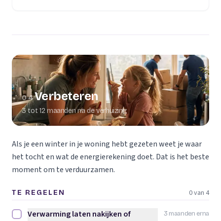
Verbeteren
04
3 tot 12 maanden na de verhuizing
Als je een winter in je woning hebt gezeten weet je waar
het tocht en wat de energierekening doet. Dat is het beste
moment om te verduurzamen.
0 van 4
TE REGELEN
Verwarming laten nakijken of
3 maanden erna
Verwarming laten nakijken of vervangen afvinken