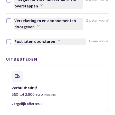
Energiecontract meeverhuizen of
Energiecontract meeverhuizen of overstappen afvinken
overstappen
Verzekeringen en abonnementen
2 weken vooraf
Verzekeringen en abonnementen doorgeven afvinken
doorgeven
Post laten doorsturen
1 week vooraf
Post laten doorsturen afvinken
UITBESTEDEN
Verhuisbedrijf
350 tot 2.800 euro
indicatie
Vergelijk offertes
(opent in een nieuw tabblad)