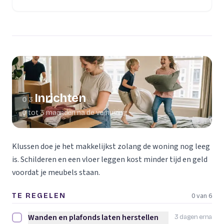
(opent in een nieuw tabblad)
Inrichten
03
0 tot 3 maanden na de verhuizing
Klussen doe je het makkelijkst zolang de woning nog leeg
is. Schilderen en een vloer leggen kost minder tijd en geld
voordat je meubels staan.
0 van 6
TE REGELEN
Wanden en plafonds laten herstellen
3 dagen erna
Wanden en plafonds laten herstellen afvinken