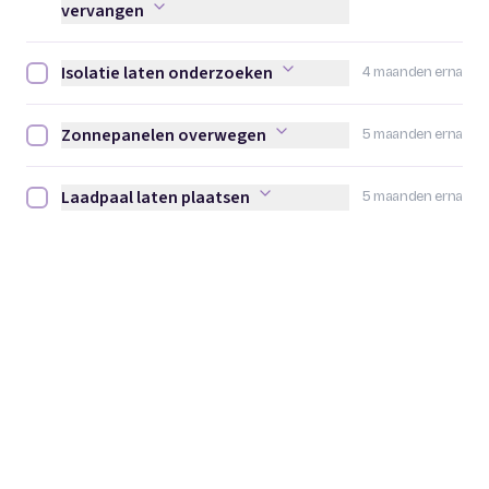
vervangen
Isolatie laten onderzoeken
4 maanden erna
Isolatie laten onderzoeken afvinken
Zonnepanelen overwegen
5 maanden erna
Zonnepanelen overwegen afvinken
Laadpaal laten plaatsen
5 maanden erna
Laadpaal laten plaatsen afvinken