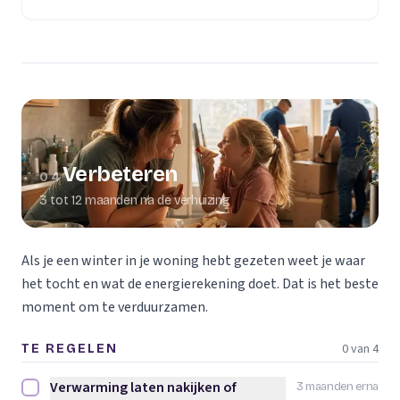
Verbeteren
04
3 tot 12 maanden na de verhuizing
Als je een winter in je woning hebt gezeten weet je waar
het tocht en wat de energierekening doet. Dat is het beste
moment om te verduurzamen.
0 van 4
TE REGELEN
Verwarming laten nakijken of
3 maanden erna
Verwarming laten nakijken of vervangen afvinken