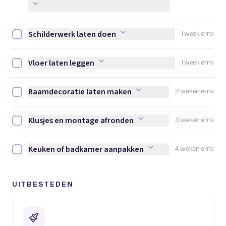
Schilderwerk laten doen
1 week erna
Schilderwerk laten doen afvinken
Vloer laten leggen
1 week erna
Vloer laten leggen afvinken
Raamdecoratie laten maken
2 weken erna
Raamdecoratie laten maken afvinken
Klusjes en montage afronden
3 weken erna
Klusjes en montage afronden afvinken
Keuken of badkamer aanpakken
4 weken erna
Keuken of badkamer aanpakken afvinken
UITBESTEDEN