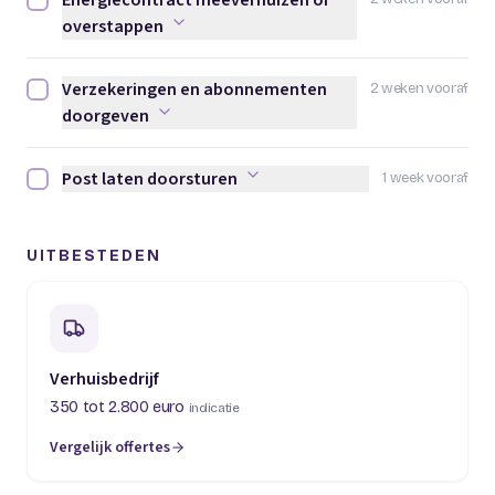
Energiecontract meeverhuizen of
Energiecontract meeverhuizen of overstappen afvinken
overstappen
Verzekeringen en abonnementen
2 weken vooraf
Verzekeringen en abonnementen doorgeven afvinken
doorgeven
Post laten doorsturen
1 week vooraf
Post laten doorsturen afvinken
UITBESTEDEN
Verhuisbedrijf
350 tot 2.800 euro
indicatie
Vergelijk offertes
(opent in een nieuw tabblad)