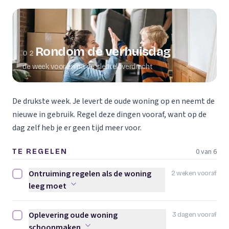
Rondom de verhuisdag
02
de week voor en na de sleuteloverdracht
De drukste week. Je levert de oude woning op en neemt de
nieuwe in gebruik. Regel deze dingen vooraf, want op de
dag zelf heb je er geen tijd meer voor.
0 van 6
TE REGELEN
Ontruiming regelen als de woning
2 weken vooraf
Ontruiming regelen als de woning leeg moet afvinken
leeg moet
Oplevering oude woning
3 dagen vooraf
Oplevering oude woning schoonmaken afvinken
schoonmaken