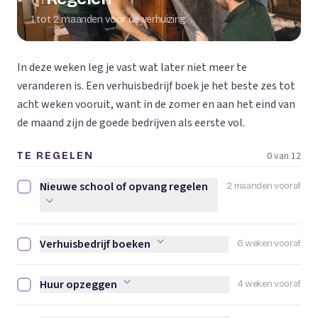
01
1 tot 2 maanden voor de verhuizing
In deze weken leg je vast wat later niet meer te
veranderen is. Een verhuisbedrijf boek je het beste zes tot
acht weken vooruit, want in de zomer en aan het eind van
de maand zijn de goede bedrijven als eerste vol.
0 van 12
TE REGELEN
Nieuwe school of opvang regelen
2 maanden vooraf
Nieuwe school of opvang regelen afvinken
Verhuisbedrijf boeken
6 weken vooraf
Verhuisbedrijf boeken afvinken
Huur opzeggen
4 weken vooraf
Huur opzeggen afvinken