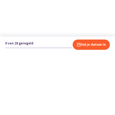
0 van 28 geregeld
Vul je datum in
Klaar om te verhuizen?
Vergelijk gratis en vrijblijvend verhuisbedrijven en andere
specialisten bij jou in de buurt.
Start je verhuizing