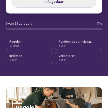
Al gedaan
0 van 28 geregeld
0
%
Regelen
Rondom de verhuisdag
12 open
6 open
Inrichten
Verbeteren
6 open
4 open
Regelen