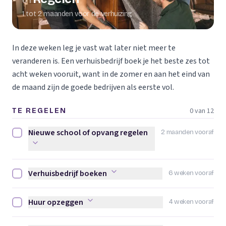
01
1 tot 2 maanden voor de verhuizing
In deze weken leg je vast wat later niet meer te
veranderen is. Een verhuisbedrijf boek je het beste zes tot
acht weken vooruit, want in de zomer en aan het eind van
de maand zijn de goede bedrijven als eerste vol.
0 van 12
TE REGELEN
Nieuwe school of opvang regelen
2 maanden vooraf
Nieuwe school of opvang regelen afvinken
Verhuisbedrijf boeken
6 weken vooraf
Verhuisbedrijf boeken afvinken
Huur opzeggen
4 weken vooraf
Huur opzeggen afvinken