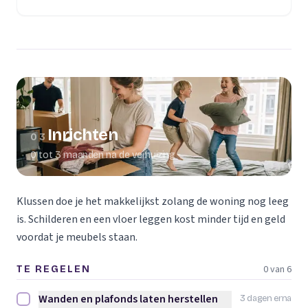
(opent in een nieuw tabblad)
Inrichten
03
0 tot 3 maanden na de verhuizing
Klussen doe je het makkelijkst zolang de woning nog leeg
is. Schilderen en een vloer leggen kost minder tijd en geld
voordat je meubels staan.
0 van 6
TE REGELEN
Wanden en plafonds laten herstellen
3 dagen erna
Wanden en plafonds laten herstellen afvinken