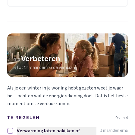
Verbeteren
04
3 tot 12 maanden na de verhuizing
Als je een winter in je woning hebt gezeten weet je waar
het tocht en wat de energierekening doet. Dat is het beste
moment om te verduurzamen.
0 van 4
TE REGELEN
Verwarming laten nakijken of
3 maanden erna
Verwarming laten nakijken of vervangen afvinken