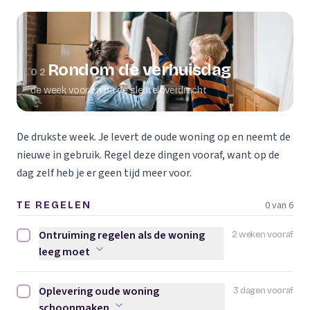
Rondom de verhuisdag
02
de week voor en na de sleuteloverdracht
De drukste week. Je levert de oude woning op en neemt de
nieuwe in gebruik. Regel deze dingen vooraf, want op de
dag zelf heb je er geen tijd meer voor.
0 van 6
TE REGELEN
Ontruiming regelen als de woning
2 weken vooraf
Ontruiming regelen als de woning leeg moet afvinken
leeg moet
Oplevering oude woning
3 dagen vooraf
Oplevering oude woning schoonmaken afvinken
schoonmaken