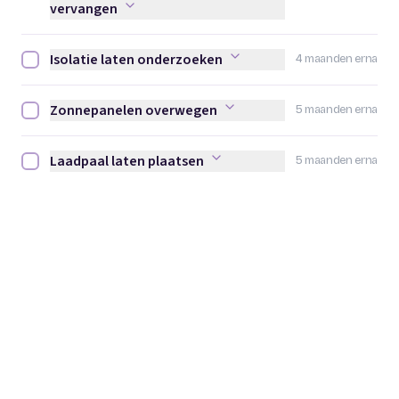
vervangen
Isolatie laten onderzoeken
4 maanden erna
Isolatie laten onderzoeken afvinken
Zonnepanelen overwegen
5 maanden erna
Zonnepanelen overwegen afvinken
Laadpaal laten plaatsen
5 maanden erna
Laadpaal laten plaatsen afvinken