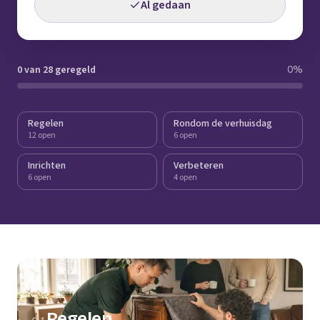
Al gedaan
0 van 28 geregeld
0
%
Regelen
Rondom de verhuisdag
12 open
6 open
Inrichten
Verbeteren
6 open
4 open
Regelen