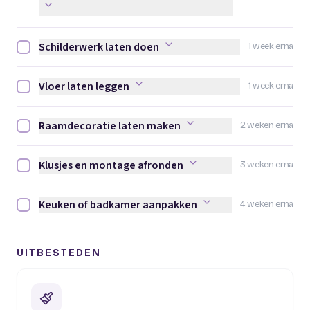
Schilderwerk laten doen
1 week erna
Schilderwerk laten doen afvinken
Vloer laten leggen
1 week erna
Vloer laten leggen afvinken
Raamdecoratie laten maken
2 weken erna
Raamdecoratie laten maken afvinken
Klusjes en montage afronden
3 weken erna
Klusjes en montage afronden afvinken
Keuken of badkamer aanpakken
4 weken erna
Keuken of badkamer aanpakken afvinken
UITBESTEDEN