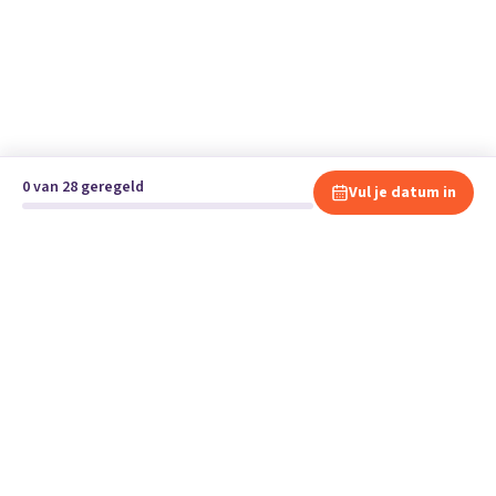
0 van 28 geregeld
Vul je datum in
Klaar om te verhuizen?
Vergelijk gratis en vrijblijvend verhuisbedrijven en andere
specialisten bij jou in de buurt.
Start je verhuizing