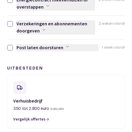
Energiecontract meeverhuizen of
Energiecontract meeverhuizen of overstappen afvinken
overstappen
Verzekeringen en abonnementen
2 weken vooraf
Verzekeringen en abonnementen doorgeven afvinken
doorgeven
Post laten doorsturen
1 week vooraf
Post laten doorsturen afvinken
UITBESTEDEN
Verhuisbedrijf
350 tot 2.800 euro
indicatie
Vergelijk offertes
(opent in een nieuw tabblad)