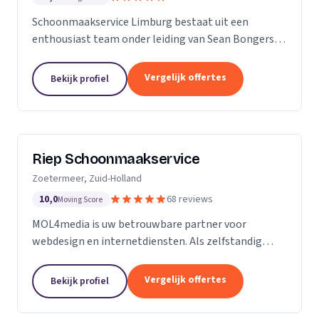
Schoonmaakservice Limburg bestaat uit een
enthousiast team onder leiding van Sean Bongers,
de eigenaar. Hij is vol passie dit bedrijf begonnen na
een aantal jaren in de schoonmaakbranche
Vergelijk offertes
Bekijk profiel
werkzaam te...
Riep Schoonmaakservice
Zoetermeer, Zuid-Holland
10,0
68 reviews
Moving Score
MOL4media is uw betrouwbare partner voor
webdesign en internetdiensten. Als zelfstandig
webdesigner en -bouwer, gespecialiseerd in het
Content Management Systeem Joomla, zet ik, Ton
Vergelijk offertes
Bekijk profiel
van der Helm,...