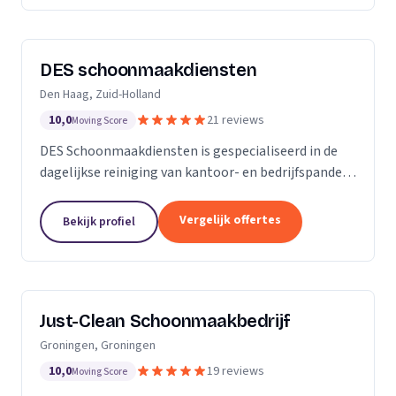
DES schoonmaakdiensten
Den Haag, Zuid-Holland
10,0
21 reviews
Moving Score
DES Schoonmaakdiensten is gespecialiseerd in de
dagelijkse reiniging van kantoor- en bedrijfspanden
in de regio Zuid-Holland. Daarnaast hebben we veel
ervaring in de glas- en gevelreiniging. Maar met...
Vergelijk offertes
Bekijk profiel
Just-Clean Schoonmaakbedrijf
Groningen, Groningen
10,0
19 reviews
Moving Score