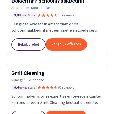
Bolderman schoonmaakbedrijf
Amsterdam, Noord-Holland
9,8
35 reviews
Moving Score
Een glazenwasser in Amsterdam en/of
schoonmaakbedrijf met een snelle en goede service
gezocht? Onze vakbekwame glazenwassers en
schoonmaakmedewerkers zijn actief in héél
Vergelijk offertes
Bekijk profiel
Amsterdam en ontzorgen u met...
Smit Cleaning
Nijmegen, Gelderland
9,6
66 reviews
Moving Score
Schoonmaken is onze expertise en tevreden klanten
zijn ons streven. Smit Cleaning bestaat uit een team
van vakmensen met uitgebreide ervaring in het