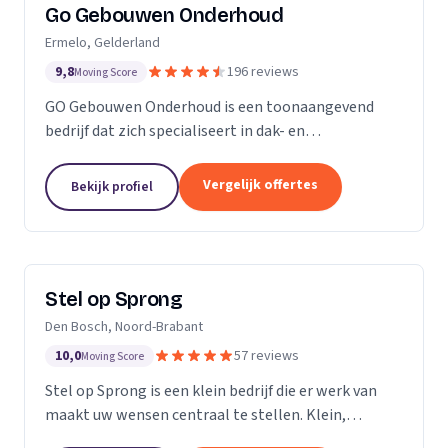
Go Gebouwen Onderhoud
Ermelo, Gelderland
9,8
196 reviews
Moving Score
GO Gebouwen Onderhoud is een toonaangevend
bedrijf dat zich specialiseert in dak- en
gevelreiniging en al het onderhoud dat daarmee
samenhangt. Met onze vakkundige aanpak zorgen
Vergelijk offertes
Bekijk profiel
we ervoor dat uw pand...
Stel op Sprong
Den Bosch, Noord-Brabant
10,0
57 reviews
Moving Score
Stel op Sprong is een klein bedrijf die er werk van
maakt uw wensen centraal te stellen. Klein,
persoonlijk en meer dan een uitstekende dienst. Wij