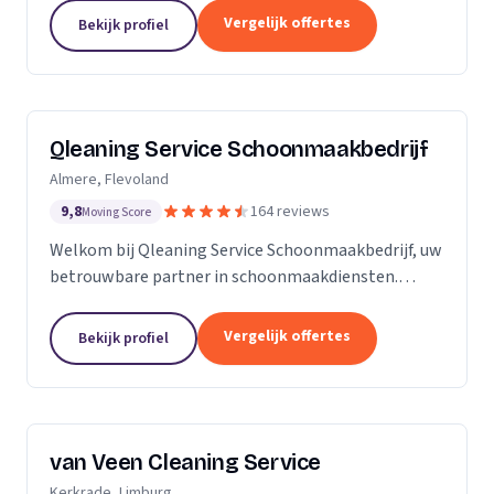
zijn Stel op Sprong gestart om mensen te helpen
Vergelijk offertes
Bekijk profiel
en...
Qleaning Service Schoonmaakbedrijf
Almere, Flevoland
9,8
164 reviews
Moving Score
Welkom bij Qleaning Service Schoonmaakbedrijf, uw
betrouwbare partner in schoonmaakdiensten.
Gevestigd in het bruisende Flevoland, streven wij
ernaar om de standaard in schoonmaakexpertise
Vergelijk offertes
Bekijk profiel
te...
van Veen Cleaning Service
Kerkrade, Limburg