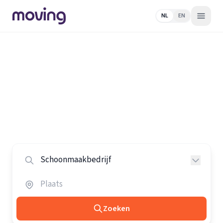
NL
EN
Home
/
Nederland
/
Schoonmaakbedrijven
Alle schoonmaakbedrijven in
Nederland
Vergelijk de beste schoonmaakbedrijven in heel
Nederland.
Zoeken