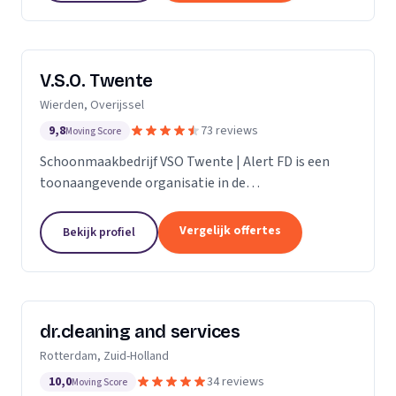
V.S.O. Twente
Wierden, Overijssel
9,8
73 reviews
Moving Score
Schoonmaakbedrijf VSO Twente | Alert FD is een
toonaangevende organisatie in de
schoonmaakbranche. Met onze geavanceerde
technieken en moderne machines, onderscheiden
Vergelijk offertes
Bekijk profiel
we ons door het leveren van...
dr.cleaning and services
Rotterdam, Zuid-Holland
10,0
34 reviews
Moving Score