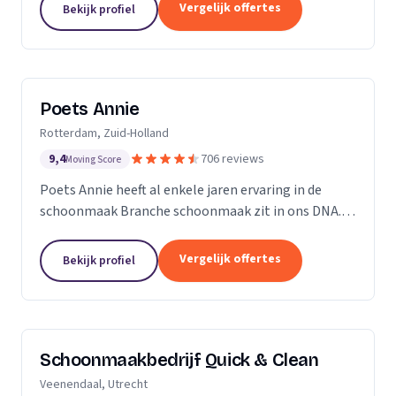
professioneel reinigen van zonnepanelen,
Vergelijk offertes
Bekijk profiel
dakgoten...
Poets Annie
Rotterdam, Zuid-Holland
9,4
706 reviews
Moving Score
Poets Annie heeft al enkele jaren ervaring in de
schoonmaak Branche schoonmaak zit in ons DNA.
Wij hebben ervaring in de algemene ruimtes
Kantoor panden Scholen Zwembaden Vakantie
Vergelijk offertes
Bekijk profiel
parkeren Traphuizen...
Schoonmaakbedrijf Quick & Clean
Veenendaal, Utrecht