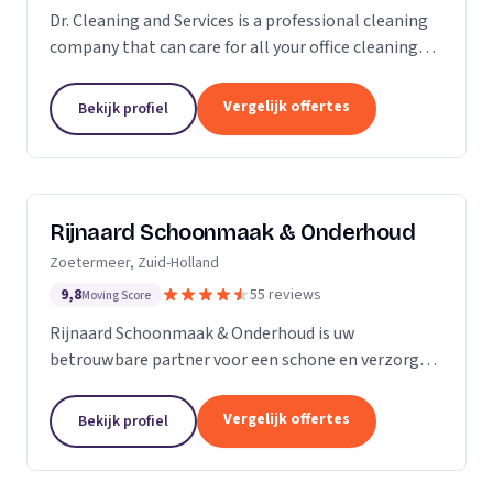
Dr. Cleaning and Services is a professional cleaning
company that can care for all your office cleaning
needs. We offer a wide range of services, from
general cleaning to deep cleaning, so you can...
Vergelijk offertes
Bekijk profiel
Rijnaard Schoonmaak & Onderhoud
Zoetermeer, Zuid-Holland
9,8
55 reviews
Moving Score
Rijnaard Schoonmaak & Onderhoud is uw
betrouwbare partner voor een schone en verzorgde
woon- of werkomgeving. Als kleinschalig, maar
goed georganiseerd schoonmaakbedrijf uit
Vergelijk offertes
Bekijk profiel
Zoetermeer, bieden wij...