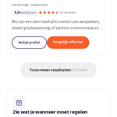
Harderwijk, Gelderland
9,8
22 reviews
Moving Score
We zijn een klein bedrijf en weten van aanpakken,
zowel glasbewassing of kantoor schoonmaak en
hotel schoonmaak of scholen, en allerlei andere
bedrijven waar schoon gemaakt moet worden is
Vergelijk offertes
Bekijk profiel
voor ons...
Toon meer resultaten
(
270
meer
)
Zie wat je wanneer moet regelen