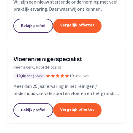
Wij zijn een nieuw startende onderneming met veel
praktijk ervaring. Daar waar wij ons kunnen
onderscheiding in direct contact zonder al te veel
schijven. Direct antwoord en flexibele
Vergelijk offertes
Bekijk profiel
inzetbaarheid....
Vloerenreinigerspecialist
Heemskerk, Noord-Holland
10,0
19 reviews
Moving Score
Meer dan 25 jaar ervaring in het reinigen /
onderhoud van vele soorten vloeren en het grondig
reinigen en desinfecteren van diverse ruimtes en
objecten zoals meubels en stoelen, zowel bij u
Vergelijk offertes
Bekijk profiel
thuis...