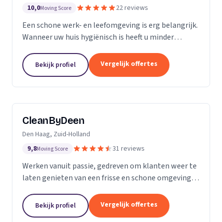
10,0
22 reviews
Moving Score
Een schone werk- en leefomgeving is erg belangrijk.
Wanneer uw huis hygiënisch is heeft u minder
gezondheidsrisico’s. Daarnaast maakt het natuurlijk
een goede indruk op anderen, als uw bedrijfspand...
Vergelijk offertes
Bekijk profiel
CleanByDeen
Den Haag, Zuid-Holland
9,8
31 reviews
Moving Score
Werken vanuit passie, gedreven om klanten weer te
laten genieten van een frisse en schone omgeving.
Uw interieur 100% bacterie, geur en VLEKVRIJ!
Beleef het weer als nieuw! Het bedrijf voor uw...
Vergelijk offertes
Bekijk profiel