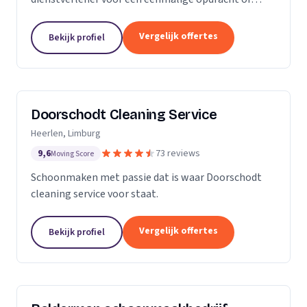
wekelijkse schoonmaak? Wij zijn een klein maar
groeiende onderneming die zich uit wilt breiden in
Vergelijk offertes
Bekijk profiel
het vak.
Doorschodt Cleaning Service
Heerlen, Limburg
9,6
73 reviews
Moving Score
Schoonmaken met passie dat is waar Doorschodt
cleaning service voor staat.
Vergelijk offertes
Bekijk profiel