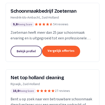
Schoonmaakbedrijf Zoeteman
Hendrik-Ido-Ambacht, Zuid-Holland
9,8
54 reviews
Moving Score
Zoeteman heeft meer dan 25 jaar schoonmaak
ervaring en is uitgegroeid tot een professionele
facilitair dienstverlener. Met ruim 100 enthousiaste
medewerkers zijn we actief in de regio Rotterdam,...
Vergelijk offertes
Bekijk profiel
Net top holland cleaning
Rijswijk, Zuid-Holland
10,0
27 reviews
Moving Score
Bent u op zoek naar een betrouwbare schoonmaak
dienstverlener voor een eenmalige opdracht of