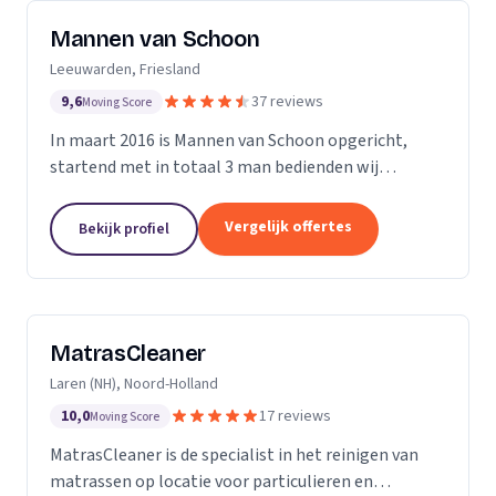
Mannen van Schoon
Leeuwarden, Friesland
9,6
37 reviews
Moving Score
In maart 2016 is Mannen van Schoon opgericht,
startend met in totaal 3 man bedienden wij
voornamelijk de lokale markt. Met de focus op
specialistische schoonmaak groeide Mannen van
Vergelijk offertes
Bekijk profiel
Schoon al snel uit...
MatrasCleaner
Laren (NH), Noord-Holland
10,0
17 reviews
Moving Score
MatrasCleaner is de specialist in het reinigen van
matrassen op locatie voor particulieren en