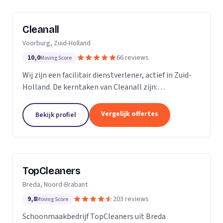
Cleanall
Voorburg, Zuid-Holland
10,0
66 reviews
Moving Score
Wij zijn een facilitair dienstverlener, actief in Zuid-
Holland. De kerntaken van Cleanall zijn:
schoonmaak, vloeronderhoud en glasbewassing die
wij aanbieden in particulieren en zakelijke
Vergelijk offertes
Bekijk profiel
omgevingen....
TopCleaners
Breda, Noord-Brabant
9,8
203 reviews
Moving Score
Schoonmaakbedrijf TopCleaners uit Breda