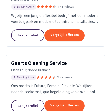
9,8
114 reviews
Moving Score
Wij zijn een jong en flexibel bedrijf met een modern
voertuigpark en moderne technische installaties
t.b.v. de glasbewassing en schoonmaak. Wij werken
zowel voor Particulier als zakelijke klanten....
Vergelijk offertes
Bekijk profiel
Geerts Cleaning Service
Etten-Leur, Noord-Brabant
9,8
78 reviews
Moving Score
Ons motto is Future, Female, Flexible. We kijken
naar de toekomst, qua begeleiding van onze klanten
en duurzaamheid van onze producten. Als twee
vrouwelijke ondernemers behandelen wij ons
Vergelijk offertes
Bekijk profiel
personeel...