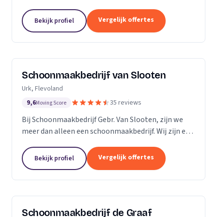
bedrijven. Met een inwendige dieptereiniging en UVC
desinfectie van de matrassen wordt alle vervuiling...
Vergelijk offertes
Bekijk profiel
Schoonmaakbedrijf van Slooten
Urk, Flevoland
9,6
35 reviews
Moving Score
Bij Schoonmaakbedrijf Gebr. Van Slooten, zijn we
meer dan alleen een schoonmaakbedrijf. Wij zijn een
team van toegewijde professionals die zich inzetten
om uw omgeving schoon, fris en gastvrij te...
Vergelijk offertes
Bekijk profiel
Schoonmaakbedrijf de Graaf