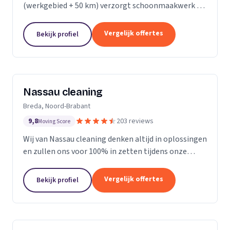
(werkgebied + 50 km) verzorgt schoonmaakwerk bij
bedrijven en particulieren. Ons team bestaat uit 70
enthousiaste en vak geschoolde schoonmakers. Wij
Vergelijk offertes
Bekijk profiel
leveren...
Nassau cleaning
Breda, Noord-Brabant
9,8
203 reviews
Moving Score
Wij van Nassau cleaning denken altijd in oplossingen
en zullen ons voor 100% in zetten tijdens onze
werkzaamheden!
Vergelijk offertes
Bekijk profiel