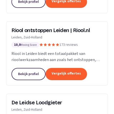
Vergelijk offertes
Bekijk profiel
Riool ontstoppen Leiden | Riool.nl
Leiden, Zuid-Holland
10,0
173 reviews
Moving Score
Riool in Leiden biedt een totaalpakket van
rioolwerkzaamheden aan zoals het ontstoppen,
inspecteren, repareren en reinigen van het riool. Zit
jouw riool verstopt in Leiden, dan gaan onze...
Vergelijk offertes
Bekijk profiel
De Leidse Loodgieter
Leiden, Zuid-Holland