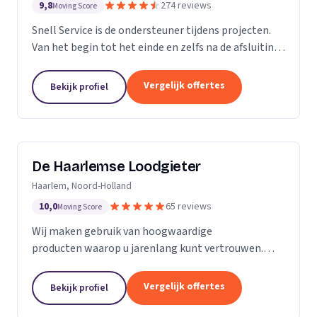
9,8
274 reviews
Moving Score
Snell Service is de ondersteuner tijdens projecten.
Van het begin tot het einde en zelfs na de afsluiting
van een project: we get the job done!
Vergelijk offertes
Bekijk profiel
De Haarlemse Loodgieter
Haarlem, Noord-Holland
10,0
65 reviews
Moving Score
Wij maken gebruik van hoogwaardige
producten waarop u jarenlang kunt vertrouwen.
Onze monteurs zetten hun jarenlange ervaring 24
uur per dag in om u van dienst te zijn. Want uw
Vergelijk offertes
Bekijk profiel
wooncomfort verdient...