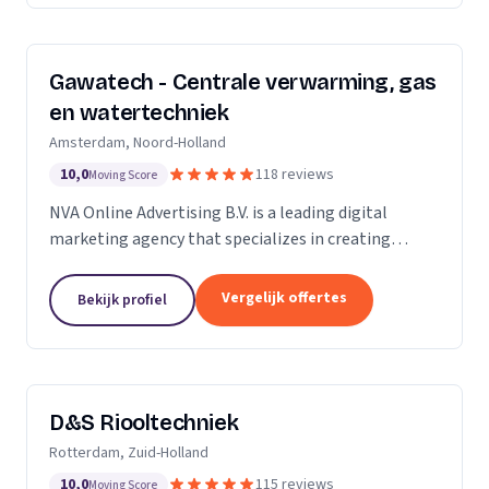
Gawatech - Centrale verwarming, gas
en watertechniek
Amsterdam, Noord-Holland
10,0
118 reviews
Moving Score
NVA Online Advertising B.V. is a leading digital
marketing agency that specializes in creating
impactful online advertising strategies. We are a
team of seasoned professionals who are
Vergelijk offertes
Bekijk profiel
passionate...
D&S Riooltechniek
Rotterdam, Zuid-Holland
10,0
115 reviews
Moving Score