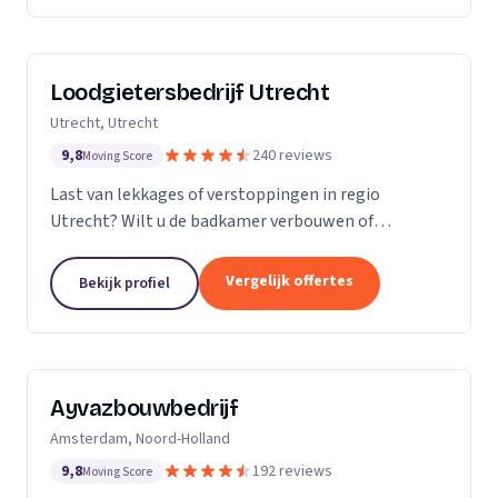
Loodgietersbedrijf Utrecht
Utrecht, Utrecht
9,8
240 reviews
Moving Score
Last van lekkages of verstoppingen in regio
Utrecht? Wilt u de badkamer verbouwen of
tegelwerk plaatsen? Dan staat Loodgietersbedrijf
Utrecht voor u klaar! Bij ons kunt u terecht voor
Vergelijk offertes
Bekijk profiel
oprecht advies,...
Ayvazbouwbedrijf
Amsterdam, Noord-Holland
9,8
192 reviews
Moving Score