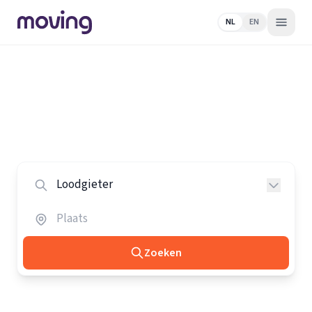
NL
EN
Home
/
Nederland
/
Loodgieters
Alle loodgieters in Nederland
Vergelijk de beste loodgieters in heel Nederland.
Zoeken