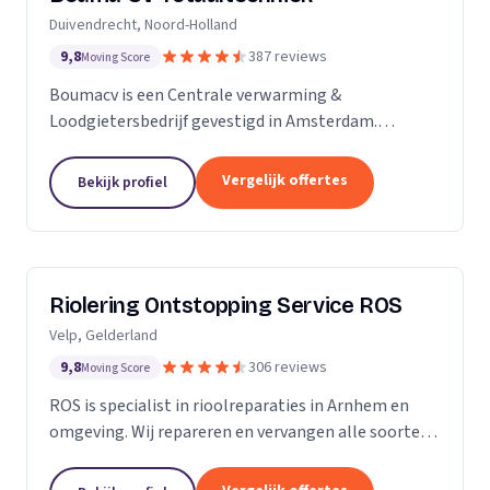
Duivendrecht, Noord-Holland
9,8
387 reviews
Moving Score
Boumacv is een Centrale verwarming &
Loodgietersbedrijf gevestigd in Amsterdam.
Vandaag de dag zijn we uitgegroeid tot een breed
installatiebedrijf, actief in alle facetten binnen de
Vergelijk offertes
Bekijk profiel
verwarming en...
Riolering Ontstopping Service ROS
Velp, Gelderland
9,8
306 reviews
Moving Score
ROS is specialist in rioolreparaties in Arnhem en
omgeving. Wij repareren en vervangen alle soorten
riolering tot aan de erfgrens. Tijdens het
rioolherstel maken we gebruik van hoogwaardige...