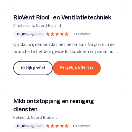
RioVent Riool- en Ventilatietechniek
Amsterdam, Noord-Holland
10,0
112 reviews
Moving Score
Omdat wij denken dat het beter kan. Na jaren in de
branche te hebben gewerkt bundelen wij vanaf nu
onze krachten. Op het gebied van riolering en
ventilatie zijn wij multi-inzetbaar. Wij focussen ons...
Vergelijk offertes
Bekijk profiel
Mkb ontstopping en reiniging
diensten
Helmond, Noord-Brabant
10,0
110 reviews
Moving Score