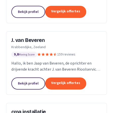
ruim 15 jaar ervaring in alles wat maar met riolering
te maken heeft. Allereerst zijn wij expert in de...
Vergelijk offertes
Bekijk profiel
J. van Beveren
Krabbendijke, Zeeland
9,8
159 reviews
Moving Score
Hallo, ik ben Jaap van Beveren, de oprichter en
drijvende kracht achter J. van Beveren Rioolservice.
Ik ben niet alleen een gedreven ondernemer, maar
ook een gepassioneerde piloot in mijn vrije tijd....
Vergelijk offertes
Bekijk profiel
cma installatie