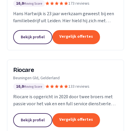
10,0
173 reviews
Moving Score
Hans Hartwijk is 23 jaar werkzaam geweest bij een
familiebedrijf uit Leiden. Hier hield hij zich met
name bezig met de buiten- dienst. Sinds 2014 is hij
verder gegaan als de Leidse Loodgieter. Met de...
Vergelijk offertes
Bekijk profiel
Riocare
Beuningen Gld, Gelderland
10,0
133 reviews
Moving Score
Riocare is opgericht in 2020 door twee broers met
passie voor het vak en een full service dienstverlener
gespecialiseerd in riool- en afwateringstechniek. Wij
leveren diensten op het gebied van...
Vergelijk offertes
Bekijk profiel