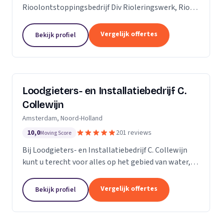
Rioolontstoppingsbedrijf Div Rioleringswerk, Riool
ontstoppen, Riool reparatie, Rioolaanleg, Riool
vervangen. Rioolcamera, Riooldetectie...
Vergelijk offertes
Bekijk profiel
Loodgieters- en Installatiebedrijf C.
Collewijn
Amsterdam, Noord-Holland
10,0
201 reviews
Moving Score
Bij Loodgieters- en Installatiebedrijf C. Collewijn
kunt u terecht voor alles op het gebied van water,
sanitair, riolering, centrale verwarming en dak- &
zinkwerken. Voor vakkundig installeren,...
Vergelijk offertes
Bekijk profiel