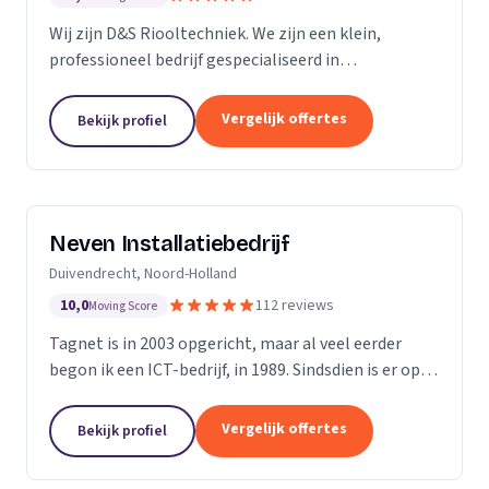
Wij zijn D&S Riooltechniek. We zijn een klein,
professioneel bedrijf gespecialiseerd in
rioolwerkzaamheden. Het is onze passie om onze
klanten zo goed en zo snel mogelijk van dienst te
Vergelijk offertes
Bekijk profiel
kunnen zijn....
Neven Installatiebedrijf
Duivendrecht, Noord-Holland
10,0
112 reviews
Moving Score
Tagnet is in 2003 opgericht, maar al veel eerder
begon ik een ICT-bedrijf, in 1989. Sindsdien is er op
ICT- gebied enorm veel veranderd, dat hoef ik u niet
te vertellen. Wat niet gewijzigd is in al...
Vergelijk offertes
Bekijk profiel