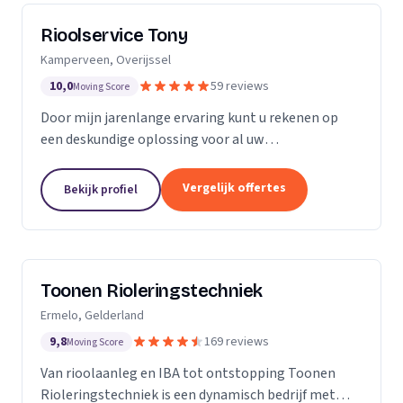
Rioolservice Tony
Kamperveen, Overijssel
10,0
59 reviews
Moving Score
Door mijn jarenlange ervaring kunt u rekenen op
een deskundige oplossing voor al uw
rioolproblemen. U kunt bij mij terecht voor
verstoppingen, vervangen en/of aanpassen van uw
Vergelijk offertes
Bekijk profiel
riolering, maar ook...
Toonen Rioleringstechniek
Ermelo, Gelderland
9,8
169 reviews
Moving Score
Van rioolaanleg en IBA tot ontstopping Toonen
Rioleringstechniek is een dynamisch bedrijf met