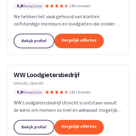
9,8
249 reviews
Moving Score
We hebben het vaak gehoord van klanten:
zelfstandige monteurs en loodgieters die zonder
overleg een toeslag rekenden omdat een
rioolprobleem complexer bleek te zijn dan gedacht.
Vergelijk offertes
Bekijk profiel
Of een rekening van...
WW Loodgietersbedrijf
Utrecht, Utrecht
9,8
241 reviews
Moving Score
WW Loodgietersbedrijf Utrecht is ontstaan vanuit
de wens om mensen zo snel en adequaat mogelijk
te helpen bij lekkages en ontstoppingen. Daarnaast
hebben we onze diensten uitgebreid om ons ook
Vergelijk offertes
Bekijk profiel
bezig...