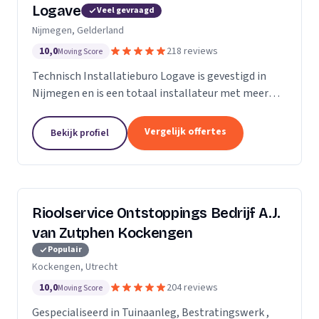
Logave
Veel gevraagd
Nijmegen, Gelderland
10,0
218 reviews
Moving Score
Technisch Installatieburo Logave is gevestigd in
Nijmegen en is een totaal installateur met meer
dan 30 jaar ervaring. Wij leveren alle merken cv- en
cv-combiketels, maar zijn gespecialiseerd in de...
Vergelijk offertes
Bekijk profiel
Rioolservice Ontstoppings Bedrijf A.J.
van Zutphen Kockengen
Populair
Kockengen, Utrecht
10,0
204 reviews
Moving Score
Gespecialiseerd in Tuinaanleg, Bestratingswerk ,