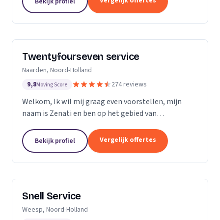
Vergelijk offertes
Bekijk profiel
Twentyfourseven service
Naarden, Noord-Holland
9,8
274 reviews
Moving Score
Welkom, Ik wil mij graag even voorstellen, mijn
naam is Zenati en ben op het gebied van
verstoppingen de aangewezen persoon! Ik heb al
meer dan 10 jaar ervaring, en geen probleem is voor
Vergelijk offertes
Bekijk profiel
mij te...
Snell Service
Weesp, Noord-Holland