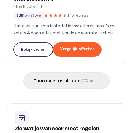
Utrecht, Utrecht
9,8
149 reviews
Moving Score
Hallo wij van cma installatie installeren airco's cv
ketels & doen alles met koude en warmte techniek
gas leidingen verleggen kortom alle loodgieters
werkzaamheden. U kunt gerust een kijkje nemen
Vergelijk offertes
Bekijk profiel
op...
Toon meer resultaten
(
270
meer
)
Zie wat je wanneer moet regelen