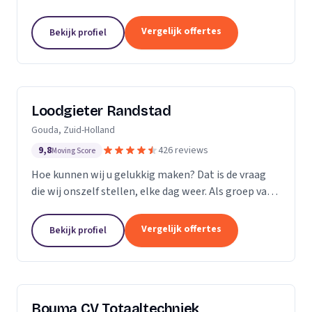
Vergelijk offertes
Bekijk profiel
Loodgieter Randstad
Gouda, Zuid-Holland
9,8
426 reviews
Moving Score
Hoe kunnen wij u gelukkig maken? Dat is de vraag
die wij onszelf stellen, elke dag weer. Als groep van
specialistische vak mensen leveren wij flexibel
maatwerk bij calamiteiten en in de woningbouw.
Vergelijk offertes
Bekijk profiel
Bouma CV Totaaltechniek