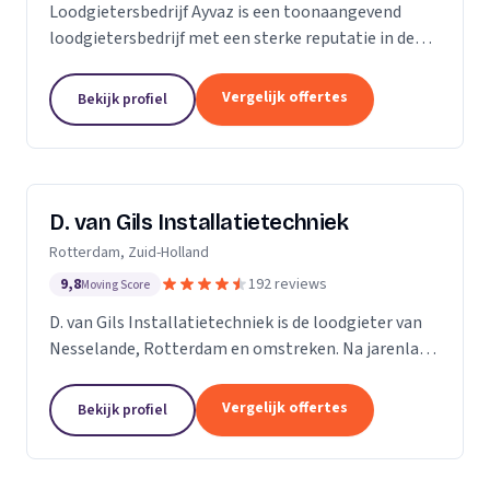
Loodgietersbedrijf Ayvaz is een toonaangevend
loodgietersbedrijf met een sterke reputatie in de
regio. Wij zijn opgericht door ervaren loodgieters
met een passie voor het leveren van hoogwaardige...
Vergelijk offertes
Bekijk profiel
D. van Gils Installatietechniek
Rotterdam, Zuid-Holland
9,8
192 reviews
Moving Score
D. van Gils Installatietechniek is de loodgieter van
Nesselande, Rotterdam en omstreken. Na jarenlang
als loodgieter te werken, besefte ik dat ik meer
wilde en besloot daarom D. van Gils...
Vergelijk offertes
Bekijk profiel