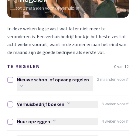
01
1 tot 2 maanden voor de verhuizing
In deze weken leg je vast wat later niet meer te
veranderen is. Een verhuisbedrijf boek je het beste zes tot
acht weken vooruit, want in de zomer en aan het eind van
de maand zijn de goede bedrijven als eerste vol.
0 van 12
TE REGELEN
Nieuwe school of opvang regelen
2 maanden vooraf
Nieuwe school of opvang regelen afvinken
Verhuisbedrijf boeken
6 weken vooraf
Verhuisbedrijf boeken afvinken
Huur opzeggen
4 weken vooraf
Huur opzeggen afvinken