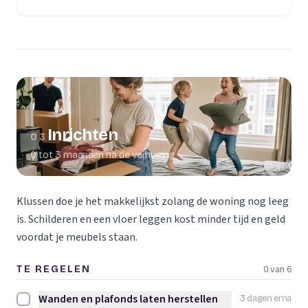
(opent in een nieuw tabblad)
Inrichten
03
0 tot 3 maanden na de verhuizing
Klussen doe je het makkelijkst zolang de woning nog leeg
is. Schilderen en een vloer leggen kost minder tijd en geld
voordat je meubels staan.
0 van 6
TE REGELEN
Wanden en plafonds laten herstellen
3 dagen erna
Wanden en plafonds laten herstellen afvinken