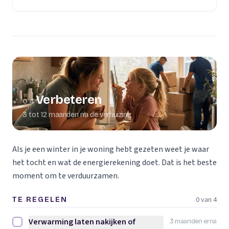
Verbeteren
04
3 tot 12 maanden na de verhuizing
Als je een winter in je woning hebt gezeten weet je waar
het tocht en wat de energierekening doet. Dat is het beste
moment om te verduurzamen.
0 van 4
TE REGELEN
Verwarming laten nakijken of
3 maanden erna
Verwarming laten nakijken of vervangen afvinken