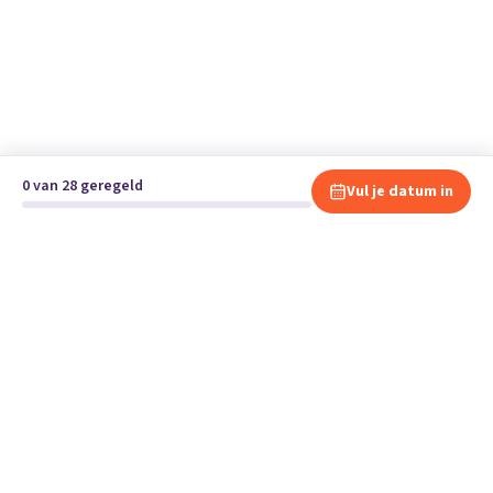
0 van 28 geregeld
Vul je datum in
Klaar om te verhuizen?
Vergelijk gratis en vrijblijvend verhuisbedrijven en andere
specialisten bij jou in de buurt.
Start je verhuizing