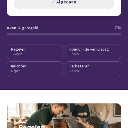
Al gedaan
0 van 28 geregeld
0
%
Regelen
Rondom de verhuisdag
12 open
6 open
Inrichten
Verbeteren
6 open
4 open
Regelen