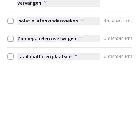
vervangen
Isolatie laten onderzoeken
4 maanden erna
Isolatie laten onderzoeken afvinken
Zonnepanelen overwegen
5 maanden erna
Zonnepanelen overwegen afvinken
Laadpaal laten plaatsen
5 maanden erna
Laadpaal laten plaatsen afvinken