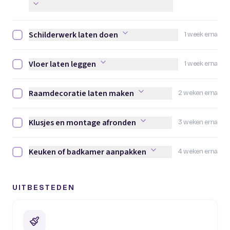
Schilderwerk laten doen
1 week erna
Schilderwerk laten doen afvinken
Vloer laten leggen
1 week erna
Vloer laten leggen afvinken
Raamdecoratie laten maken
2 weken erna
Raamdecoratie laten maken afvinken
Klusjes en montage afronden
3 weken erna
Klusjes en montage afronden afvinken
Keuken of badkamer aanpakken
4 weken erna
Keuken of badkamer aanpakken afvinken
UITBESTEDEN