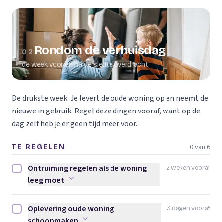
Rondom de verhuisdag
02
de week voor en na de sleuteloverdracht
De drukste week. Je levert de oude woning op en neemt de
nieuwe in gebruik. Regel deze dingen vooraf, want op de
dag zelf heb je er geen tijd meer voor.
0 van 6
TE REGELEN
Ontruiming regelen als de woning
2 weken vooraf
Ontruiming regelen als de woning leeg moet afvinken
leeg moet
Oplevering oude woning
3 dagen vooraf
Oplevering oude woning schoonmaken afvinken
schoonmaken