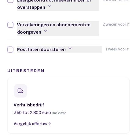
Energiecontract meeverhuizen of
Energiecontract meeverhuizen of overstappen afvinken
overstappen
Verzekeringen en abonnementen
2 weken vooraf
Verzekeringen en abonnementen doorgeven afvinken
doorgeven
Post laten doorsturen
1 week vooraf
Post laten doorsturen afvinken
UITBESTEDEN
Verhuisbedrijf
350 tot 2.800 euro
indicatie
Vergelijk offertes
(opent in een nieuw tabblad)