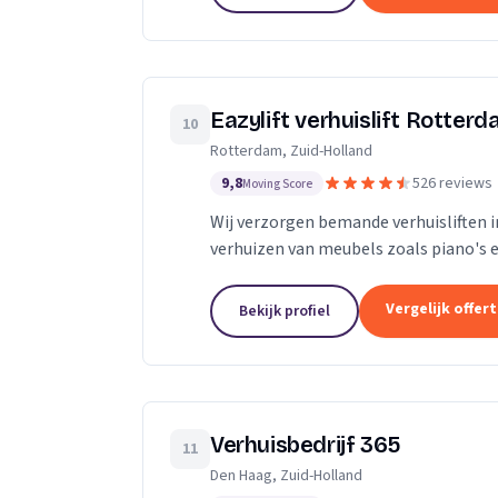
Eazylift verhuislift Rotter
10
Rotterdam, Zuid-Holland
9,8
526 reviews
Moving Score
Wij verzorgen bemande verhuisliften i
verhuizen van meubels zoals piano's e
Vergelijk offer
Bekijk profiel
Verhuisbedrijf 365
11
Den Haag, Zuid-Holland