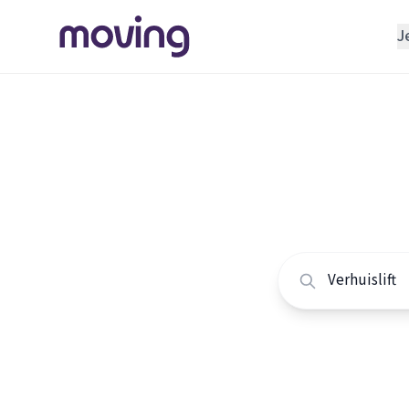
J
REGELEN
Verhuisbedrijf
Home
/
Nederland
/
Opslagruimte
Alle ver
INRICHTEN
Schoonmaakbedrijf
Vergelijk de beste v
Klusjesman
Loodgieter
Slotenmaker
TOOLS BIJ VERHUIZEN