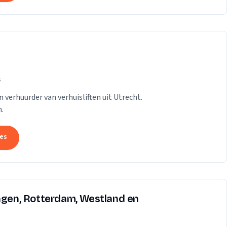
s
n verhuurder van verhuisliften uit Utrecht.
.
tes
ingen, Rotterdam, Westland en