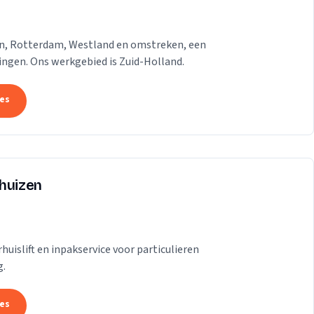
gen, Rotterdam, Westland en omstreken, een
dingen. Ons werkgebied is Zuid-Holland.
tes
rhuizen
uislift en inpakservice voor particulieren
g.
tes