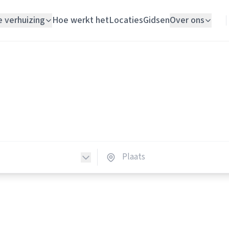
e verhuizing
Hoe werkt het
Locaties
Gidsen
Over ons
Verhuislift
Verhuisliften
Woningontruiming
huisliften in Nederland
Schildersbedrijf
erhuisliften in heel Nederland.
Vloerlegger
Elektricien