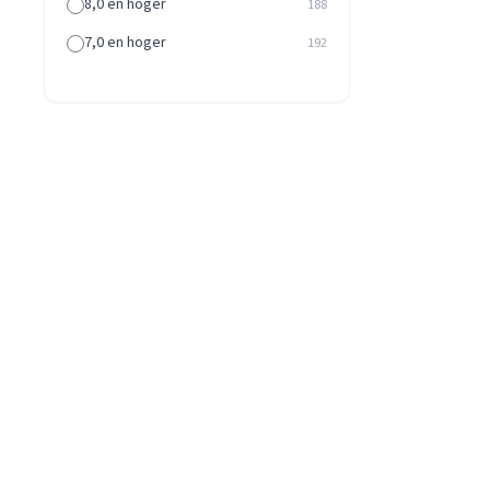
8,0 en hoger
188
7,0 en hoger
192