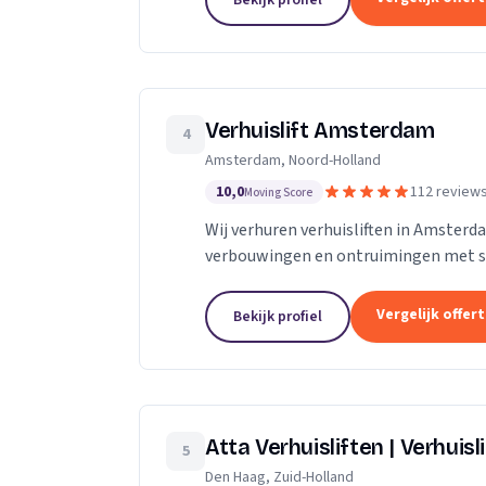
Bekijk profiel
Verhuislift Amsterdam
4
Amsterdam, Noord-Holland
10,0
112 review
Moving Score
Wij verhuren verhuisliften in Amsterd
verbouwingen en ontruimingen met sne
Vergelijk offer
Bekijk profiel
Atta Verhuisliften | Verhuisl
5
Den Haag, Zuid-Holland