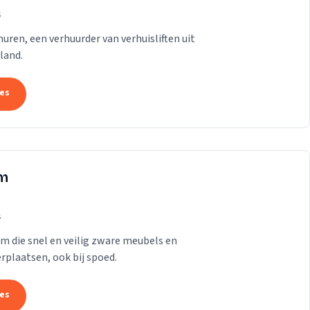
s
t huren, een verhuurder van verhuisliften uit
land.
tes
am
s
am die snel en veilig zware meubels en
rplaatsen, ook bij spoed.
tes