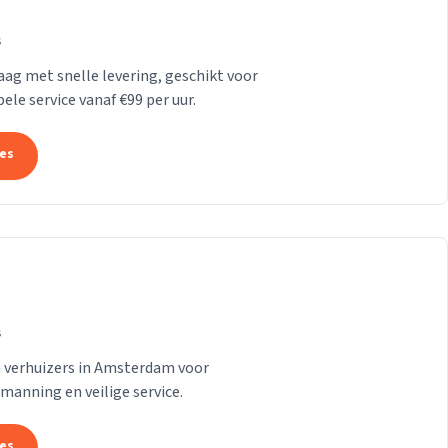
s
Haag met snelle levering, geschikt voor
le service vanaf €99 per uur.
tes
s
n verhuizers in Amsterdam voor
emanning en veilige service.
tes