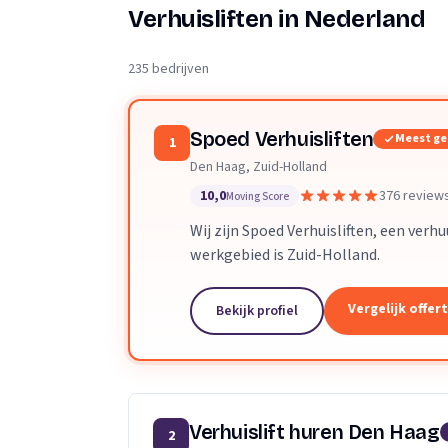
Verhuisplanner
Verhuisliften in Nederland
Verhuisdozen berek
235 bedrijven
Spoed Verhuisliften
Meest g
1
Den Haag, Zuid-Holland
10,0
376 review
Moving Score
Wij zijn Spoed Verhuisliften, een verh
werkgebied is Zuid-Holland.
Vergelijk offer
Bekijk profiel
Verhuislift huren Den Haag
2