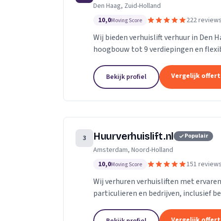
Den Haag, Zuid-Holland
10,0
222 review
Moving Score
Wij bieden verhuislift verhuur in Den 
hoogbouw tot 9 verdiepingen en flexibe
Vergelijk offer
Bekijk profiel
Huurverhuislift.nl
Populair
3
Amsterdam, Noord-Holland
10,0
151 review
Moving Score
Wij verhuren verhuisliften met ervare
particulieren en bedrijven, inclusief b
Vergelijk offer