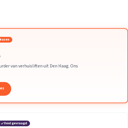
Verhuisvolume berekenen
enen
Energie vergelijken
ekozen
s
uurder van verhuisliften uit Den Haag. Ons
tes
Veel gevraagd