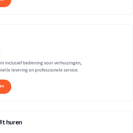
s
am inclusief bediening voor verhuizingen,
lle levering en professionele service.
tes
ift huren