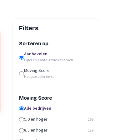
Filters
Sorteren op
Aanbevolen
Cijfer en aantal reviews samen
Moving Score
Hoogste cijfer eerst
Moving Score
Alle bedrijven
9,0 en hoger
168
8,5 en hoger
179