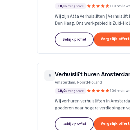
10,0
110 review
Moving Score
Wij zijn Atta Verhuisliften | Verhuislif
Den Haag. Ons werkgebied is Zuid-Hol
Vergelijk offer
Bekijk profiel
Verhuislift huren Amsterd
6
Amsterdam, Noord-Holland
10,0
104 review
Moving Score
Wij verhuren verhuisliften in Amsterd
goederen naar hogere verdiepingen ve
Vergelijk offer
Bekijk profiel