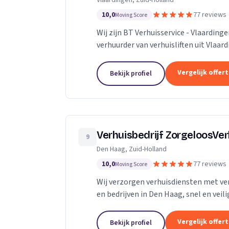
Vlaardingen, Zuid-Holland
10,0
77 reviews
Moving Score
Wij zijn BT Verhuisservice - Vlaardin
verhuurder van verhuisliften uit Vlaar
Vergelijk offer
Bekijk profiel
Verhuisbedrijf ZorgeloosVe
9
Den Haag, Zuid-Holland
10,0
77 reviews
Moving Score
Wij verzorgen verhuisdiensten met verh
en bedrijven in Den Haag, snel en veili
Vergelijk offer
Bekijk profiel