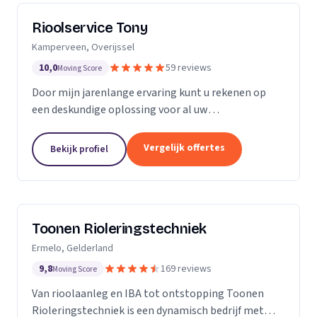
Rioolservice Tony
Kamperveen, Overijssel
10,0
59 reviews
Moving Score
Door mijn jarenlange ervaring kunt u rekenen op
een deskundige oplossing voor al uw
rioolproblemen. U kunt bij mij terecht voor
verstoppingen, vervangen en/of aanpassen van uw
Vergelijk offertes
Bekijk profiel
riolering, maar ook...
Toonen Rioleringstechniek
Ermelo, Gelderland
9,8
169 reviews
Moving Score
Van rioolaanleg en IBA tot ontstopping Toonen
Rioleringstechniek is een dynamisch bedrijf met