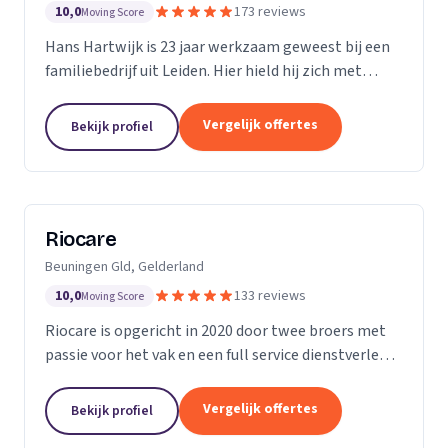
10,0
173 reviews
Moving Score
Hans Hartwijk is 23 jaar werkzaam geweest bij een
familiebedrijf uit Leiden. Hier hield hij zich met
name bezig met de buiten- dienst. Sinds 2014 is hij
verder gegaan als de Leidse Loodgieter. Met de...
Vergelijk offertes
Bekijk profiel
Riocare
Beuningen Gld, Gelderland
10,0
133 reviews
Moving Score
Riocare is opgericht in 2020 door twee broers met
passie voor het vak en een full service dienstverlener
gespecialiseerd in riool- en afwateringstechniek. Wij
leveren diensten op het gebied van...
Vergelijk offertes
Bekijk profiel