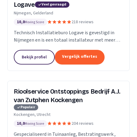
Logave
Veel gevraagd
Nijmegen, Gelderland
10,0
218 reviews
Moving Score
Technisch Installatieburo Logave is gevestigd in
Nijmegen en is een totaal installateur met meer
dan 30 jaar ervaring. Wij leveren alle merken cv- en
cv-combiketels, maar zijn gespecialiseerd in de...
Vergelijk offertes
Bekijk profiel
Rioolservice Ontstoppings Bedrijf A.J.
van Zutphen Kockengen
Populair
Kockengen, Utrecht
10,0
204 reviews
Moving Score
Gespecialiseerd in Tuinaanleg, Bestratingswerk ,