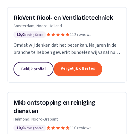
RioVent Riool- en Ventilatietechniek
Amsterdam, Noord-Holland
10,0
112 reviews
Moving Score
Omdat wij denken dat het beter kan. Na jaren in de
branche te hebben gewerkt bundelen wij vanaf nu
onze krachten. Op het gebied van riolering en
ventilatie zijn wij multi-inzetbaar. Wij focussen ons...
Vergelijk offertes
Bekijk profiel
Mkb ontstopping en reiniging
diensten
Helmond, Noord-Brabant
10,0
110 reviews
Moving Score