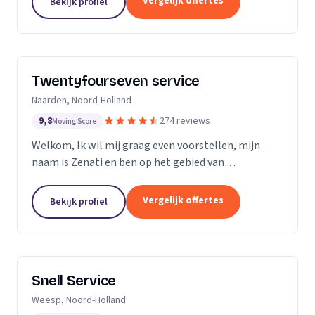
Vergelijk offertes
Bekijk profiel
Twentyfourseven service
Naarden, Noord-Holland
9,8
274 reviews
Moving Score
Welkom, Ik wil mij graag even voorstellen, mijn
naam is Zenati en ben op het gebied van
verstoppingen de aangewezen persoon! Ik heb al
meer dan 10 jaar ervaring, en geen probleem is voor
Vergelijk offertes
Bekijk profiel
mij te...
Snell Service
Weesp, Noord-Holland