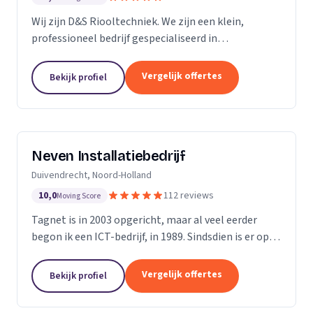
Wij zijn D&S Riooltechniek. We zijn een klein,
professioneel bedrijf gespecialiseerd in
rioolwerkzaamheden. Het is onze passie om onze
klanten zo goed en zo snel mogelijk van dienst te
Vergelijk offertes
Bekijk profiel
kunnen zijn....
Neven Installatiebedrijf
Duivendrecht, Noord-Holland
10,0
112 reviews
Moving Score
Tagnet is in 2003 opgericht, maar al veel eerder
begon ik een ICT-bedrijf, in 1989. Sindsdien is er op
ICT- gebied enorm veel veranderd, dat hoef ik u niet
te vertellen. Wat niet gewijzigd is in al...
Vergelijk offertes
Bekijk profiel