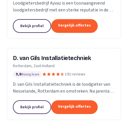
Loodgietersbedrijf Ayvaz is een toonaangevend
loodgietersbedrijf met een sterke reputatie in de
regio. Wij zijn opgericht door ervaren loodgieters
met een passie voor het leveren van hoogwaardige...
Vergelijk offertes
Bekijk profiel
D. van Gils Installatietechniek
Rotterdam, Zuid-Holland
9,8
192 reviews
Moving Score
D. van Gils Installatietechniek is de loodgieter van
Nesselande, Rotterdam en omstreken. Na jarenlang
als loodgieter te werken, besefte ik dat ik meer
wilde en besloot daarom D. van Gils...
Vergelijk offertes
Bekijk profiel