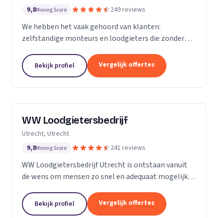
9,8
249 reviews
Moving Score
We hebben het vaak gehoord van klanten:
zelfstandige monteurs en loodgieters die zonder
overleg een toeslag rekenden omdat een
rioolprobleem complexer bleek te zijn dan gedacht.
Vergelijk offertes
Bekijk profiel
Of een rekening van...
WW Loodgietersbedrijf
Utrecht, Utrecht
9,8
241 reviews
Moving Score
WW Loodgietersbedrijf Utrecht is ontstaan vanuit
de wens om mensen zo snel en adequaat mogelijk
te helpen bij lekkages en ontstoppingen. Daarnaast
hebben we onze diensten uitgebreid om ons ook
Vergelijk offertes
Bekijk profiel
bezig...