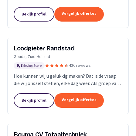
Vergelijk offertes
Bekijk profiel
Loodgieter Randstad
Gouda, Zuid-Holland
9,8
426 reviews
Moving Score
Hoe kunnen wij u gelukkig maken? Dat is de vraag
die wij onszelf stellen, elke dag weer. Als groep van
specialistische vak mensen leveren wij flexibel
maatwerk bij calamiteiten en in de woningbouw.
Vergelijk offertes
Bekijk profiel
Bouma CV Totaaltechniek