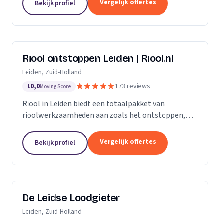
Vergelijk offertes
Bekijk profiel
Riool ontstoppen Leiden | Riool.nl
Leiden, Zuid-Holland
10,0
173 reviews
Moving Score
Riool in Leiden biedt een totaalpakket van
rioolwerkzaamheden aan zoals het ontstoppen,
inspecteren, repareren en reinigen van het riool. Zit
jouw riool verstopt in Leiden, dan gaan onze...
Vergelijk offertes
Bekijk profiel
De Leidse Loodgieter
Leiden, Zuid-Holland