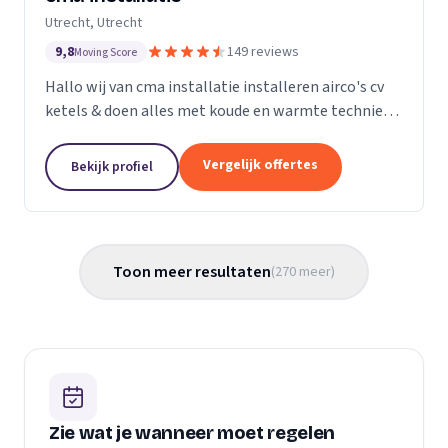
Utrecht, Utrecht
9,8
149 reviews
Moving Score
Hallo wij van cma installatie installeren airco's cv
ketels & doen alles met koude en warmte techniek
gas leidingen verleggen kortom alle loodgieters
werkzaamheden. U kunt gerust een kijkje nemen
Vergelijk offertes
Bekijk profiel
op...
Toon meer resultaten
(
270
meer
)
Zie wat je wanneer moet regelen