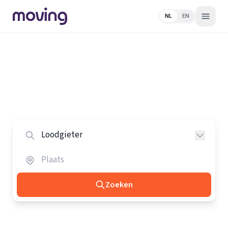
NL
EN
Home
/
Nederland
/
Loodgieters
Alle loodgieters in Nederland
Vergelijk de beste loodgieters in heel Nederland.
Zoeken