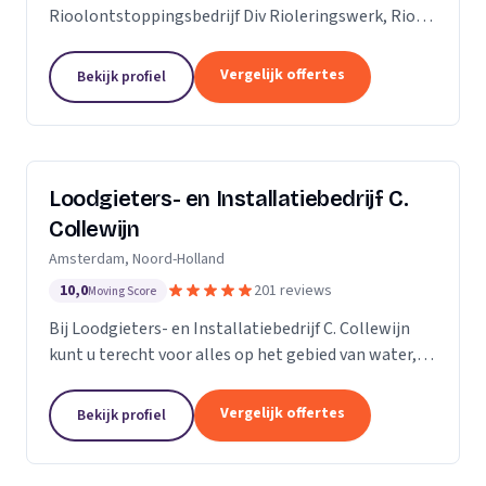
Rioolontstoppingsbedrijf Div Rioleringswerk, Riool
ontstoppen, Riool reparatie, Rioolaanleg, Riool
vervangen. Rioolcamera, Riooldetectie...
Vergelijk offertes
Bekijk profiel
Loodgieters- en Installatiebedrijf C.
Collewijn
Amsterdam, Noord-Holland
10,0
201 reviews
Moving Score
Bij Loodgieters- en Installatiebedrijf C. Collewijn
kunt u terecht voor alles op het gebied van water,
sanitair, riolering, centrale verwarming en dak- &
zinkwerken. Voor vakkundig installeren,...
Vergelijk offertes
Bekijk profiel