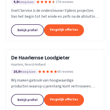
9,8
274 reviews
Moving Score
Snell Service is de ondersteuner tijdens projecten.
Van het begin tot het einde en zelfs na de afsluiting
van een project: we get the job done!
Vergelijk offertes
Bekijk profiel
De Haarlemse Loodgieter
Haarlem, Noord-Holland
10,0
65 reviews
Moving Score
Wij maken gebruik van hoogwaardige
producten waarop u jarenlang kunt vertrouwen.
Onze monteurs zetten hun jarenlange ervaring 24
uur per dag in om u van dienst te zijn. Want uw
Vergelijk offertes
Bekijk profiel
wooncomfort verdient...