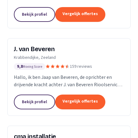
ruim 15 jaar ervaring in alles wat maar met riolering
te maken heeft. Allereerst zijn wij expert in de...
Vergelijk offertes
Bekijk profiel
J. van Beveren
Krabbendijke, Zeeland
9,8
159 reviews
Moving Score
Hallo, ik ben Jaap van Beveren, de oprichter en
drijvende kracht achter J. van Beveren Rioolservice.
Ik ben niet alleen een gedreven ondernemer, maar
ook een gepassioneerde piloot in mijn vrije tijd....
Vergelijk offertes
Bekijk profiel
cma installatie