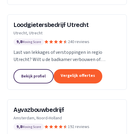
Loodgietersbedrijf Utrecht
Utrecht, Utrecht
9,8
240 reviews
Moving Score
Last van lekkages of verstoppingen in regio
Utrecht? Wilt u de badkamer verbouwen of
tegelwerk plaatsen? Dan staat Loodgietersbedrijf
Utrecht voor u klaar! Bij ons kunt u terecht voor
Vergelijk offertes
Bekijk profiel
oprecht advies,...
Ayvazbouwbedrijf
Amsterdam, Noord-Holland
9,8
192 reviews
Moving Score