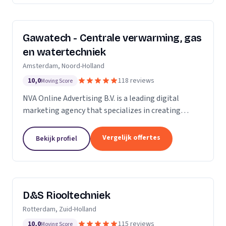
Gawatech - Centrale verwarming, gas
en watertechniek
Amsterdam, Noord-Holland
10,0
118 reviews
Moving Score
NVA Online Advertising B.V. is a leading digital
marketing agency that specializes in creating
impactful online advertising strategies. We are a
team of seasoned professionals who are
Vergelijk offertes
Bekijk profiel
passionate...
D&S Riooltechniek
Rotterdam, Zuid-Holland
10,0
115 reviews
Moving Score