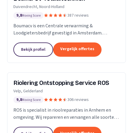
Duivendrecht, Noord-Holland
9,8
387 reviews
Moving Score
Boumacv is een Centrale verwarming &
Loodgietersbedrijf gevestigd in Amsterdam.
Vandaag de dag zijn we uitgegroeid tot een breed
installatiebedrijf, actief in alle facetten binnen de
Vergelijk offertes
Bekijk profiel
verwarming en...
Riolering Ontstopping Service ROS
Velp, Gelderland
9,8
306 reviews
Moving Score
ROS is specialist in rioolreparaties in Arnhem en
omgeving. Wij repareren en vervangen alle soorten
riolering tot aan de erfgrens. Tijdens het
rioolherstel maken we gebruik van hoogwaardige...