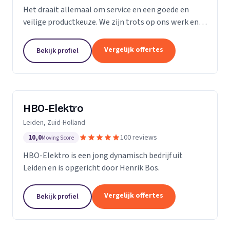
Het draait allemaal om service en een goede en
veilige productkeuze. We zijn trots op ons werk en
we gaan bij u thuis of op kantoor niet anders te werk
dan bij onszelf. We vinden ons werk belangrijk,...
Vergelijk offertes
Bekijk profiel
HBO-Elektro
Leiden, Zuid-Holland
10,0
100 reviews
Moving Score
HBO-Elektro is een jong dynamisch bedrijf uit
Leiden en is opgericht door Henrik Bos.
Vergelijk offertes
Bekijk profiel