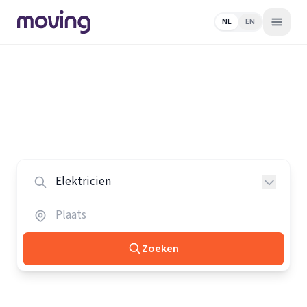
NL
EN
Home
/
Nederland
/
Elektriciens
Alle elektriciens in Nederland
Vergelijk de beste elektriciens in heel Nederland.
Zoeken