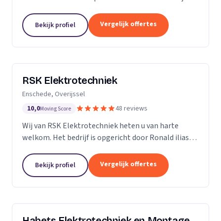
ervaring in de branche, onderscheiden we ons door
vakmanschap, kennis van zaken en persoonlijk en...
Vergelijk offertes
Bekijk profiel
RSK Elektrotechniek
Enschede, Overijssel
10,0
48 reviews
Moving Score
Wij van RSK Elektrotechniek heten u van harte
welkom. Het bedrijf is opgericht door Ronald ilias
beter bekend als Ronald Koda, het bedrijf is
opgericht op 25 juli 2021. Als gecertificeerde
Vergelijk offertes
Bekijk profiel
aannemers...
Habets Elektrotechniek en Montage