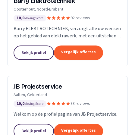
Barry Elektrotechniek
Oosterhout, Noord-Brabant
10,0
92 reviews
Moving Score
Barry ELEKTROTECHNIEK, verzorgt alle uw wensen
op het gebied van elektrawerk, met een uitstekende
service! Particulieren, Verenigingen van Eigenaren,
Scholen en Bedrijven. Groepenkast vernieuwen,...
Vergelijk offertes
Bekijk profiel
JB Projectservice
Aalten, Gelderland
10,0
83 reviews
Moving Score
Welkom op de profielpagina van JB Projectservice.
Vergelijk offertes
Bekijk profiel