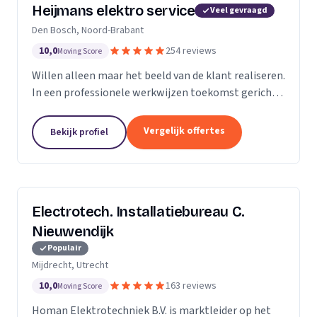
Heijmans elektro service
Veel gevraagd
Den Bosch, Noord-Brabant
10,0
254 reviews
Moving Score
Willen alleen maar het beeld van de klant realiseren.
In een professionele werkwijzen toekomst gericht.
Zodat we voorbereid zijn op de beeld van de
toekomst.
Vergelijk offertes
Bekijk profiel
Electrotech. Installatiebureau C.
Nieuwendijk
Populair
Mijdrecht, Utrecht
10,0
163 reviews
Moving Score
Homan Elektrotechniek B.V. is marktleider op het