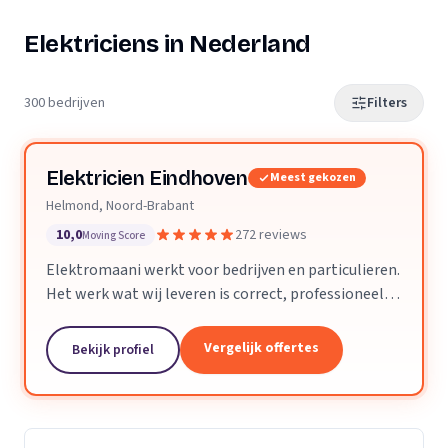
Elektriciens in Nederland
300 bedrijven
Filters
Elektricien Eindhoven
Meest gekozen
Helmond, Noord-Brabant
10,0
272 reviews
Moving Score
Elektromaani werkt voor bedrijven en particulieren.
Het werk wat wij leveren is correct, professioneel
en voldoet aan alle technische eisen. Kleine klussen
of grote projecten zijn geen enkel probleem.
Vergelijk offertes
Bekijk profiel