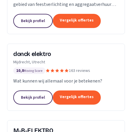
gebied van feestverlichting en aggregaatverhuur
voor evenementen en zorgt voor de complete
energievoorziening van kermissen door heel
Vergelijk offertes
Bekijk profiel
Nederland.
donck elektro
Mijdrecht, Utrecht
10,0
163 reviews
Moving Score
Wat kunnen wij allemaal voor je betekenen?
Vergelijk offertes
Bekijk profiel
M-B-ELEKTRO