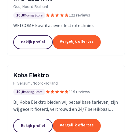
Oss, Noord-Brabant
10,0
122 reviews
Moving Score
WELCOME kwalitatieve electrotechniek
Vergelijk offertes
Bekijk profiel
Koba Elektro
Hilversum, Noord-Holland
10,0
119 reviews
Moving Score
Bij Koba Elektro bieden wij betaalbare tarieven, zijn
wij gecertificeerd, vertrouwd en 24/7 bereikbaar.
Onze snelle respons garandeert dat uw elektrische
problemen snel worden opgelost.
Vergelijk offertes
Bekijk profiel