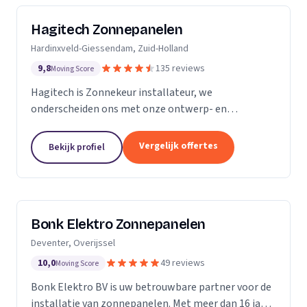
Hagitech Zonnepanelen
Hardinxveld-Giessendam, Zuid-Holland
9,8
135 reviews
Moving Score
Hagitech is Zonnekeur installateur, we
onderscheiden ons met onze ontwerp- en
systeemkennis, bouwkundige kennis van daken,
degelijke en nette montage, en ruime ervaring met
Vergelijk offertes
Bekijk profiel
BIPV (indak) systemen. Wij...
Bonk Elektro Zonnepanelen
Deventer, Overijssel
10,0
49 reviews
Moving Score
Bonk Elektro BV is uw betrouwbare partner voor de
installatie van zonnepanelen. Met meer dan 16 jaar