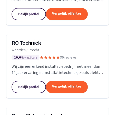
installeren en onderhouden woningen,
bedrijfspanden, horeca zaken, winkelcentra, en nog
Vergelijk offertes
Bekijk profiel
veel meer....
RO Techniek
Woerden, Utrecht
10,0
96 reviews
Moving Score
Wij zijn een erkend installatiebedrijf met meer dan
14 jaar ervaring in Installatietechniek, zoals elektra,
data en telefonie en loodgieterswerkzaamheden.
Vergelijk offertes
Bekijk profiel