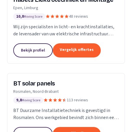
Epen, Limburg
10,0
48 reviews
Moving Score
Wij zijn specialisten in licht- en krachtinstallaties,
de levensader van uw elektrische infrastructuur.
Onze expertise strekt zich uit tot elk kantoor,
fabriek of woonhuis, waar we de basis leggen...
Vergelijk offertes
Bekijk profiel
BT solar panels
Rosmalen, Noord-Brabant
9,8
113 reviews
Moving Score
BT Duurzame Installatietechniek is gevestigd in
Rosmalen. Ons werkgebied bevindt zich binnen een
straal van ongeveer 25 kilometer rondom ‘s-
Hertogenbosch. Deze keuze hebben wij specifiek