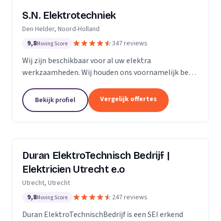
S.N. Elektrotechniek
Den Helder, Noord-Holland
9,8
347 reviews
Moving Score
Wij zijn beschikbaar voor al uw elektra
werkzaamheden. Wij houden ons voornamelijk bezig
met het vervangen en/of uitbreiden van
groepenkastinstallaties & laadpalen.
Vergelijk offertes
Bekijk profiel
Duran ElektroTechnisch Bedrijf |
Elektricien Utrecht e.o
Utrecht, Utrecht
9,8
247 reviews
Moving Score
Duran ElektroTechnischBedrijf is een SEI erkend