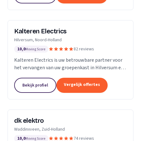
Kalteren Electrics
Hilversum, Noord-Holland
10,0
82 reviews
Moving Score
Kalteren Electrics is uw betrouwbare partner voor
het vervangen van uw groepenkast in Hilversum en
omgeving. Met ruim 10 jaar ervaring en de
benodigde diploma's en certificeringen, sta ik klaar
Vergelijk offertes
Bekijk profiel
om u...
dk elektro
Waddinxveen, Zuid-Holland
10,0
74 reviews
Moving Score