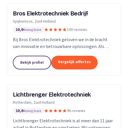
Bros Elektrotechniek Bedrijf
Spijkenisse, Zuid-Holland
10,0
100 reviews
Moving Score
Bij Bros Elektrotechniek geloven we in de kracht
van innovatie en betrouwbare oplossingen. Als
voorloper in de elektrotechnische industrie bieden
we al meer dan 25 jaar hoogwaardige diensten aan
Vergelijk offertes
Bekijk profiel
onze...
Lichtbrenger Elektrotechniek
Rotterdam, Zuid-Holland
10,0
96 reviews
Moving Score
Lichtbrenger Elektrotechniek is al meer dan 11 jaar
actief in Rotterdam en omstreken. Wij ontwerpen