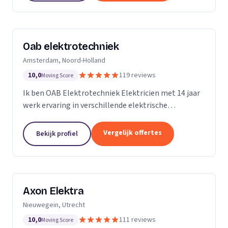
Oab elektrotechniek
Amsterdam, Noord-Holland
10,0
119 reviews
Moving Score
Ik ben OAB Elektrotechniek Elektricien met 14 jaar
werk ervaring in verschillende elektrische
installaties. Zoals keuken installatie, verlichting
groepenkasten noem het maar op bijna alles
Vergelijk offertes
Bekijk profiel
Axon Elektra
Nieuwegein, Utrecht
10,0
111 reviews
Moving Score