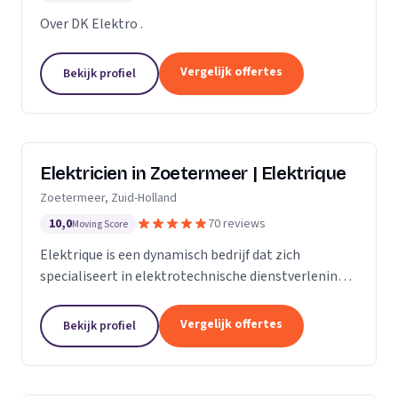
Over DK Elektro .
Vergelijk offertes
Bekijk profiel
Elektricien in Zoetermeer | Elektrique
Zoetermeer, Zuid-Holland
10,0
70 reviews
Moving Score
Elektrique is een dynamisch bedrijf dat zich
specialiseert in elektrotechnische dienstverlening.
Met een sterke focus op kwaliteit en
klanttevredenheid, streven we ernaar om elke klus,
Vergelijk offertes
Bekijk profiel
groot of...