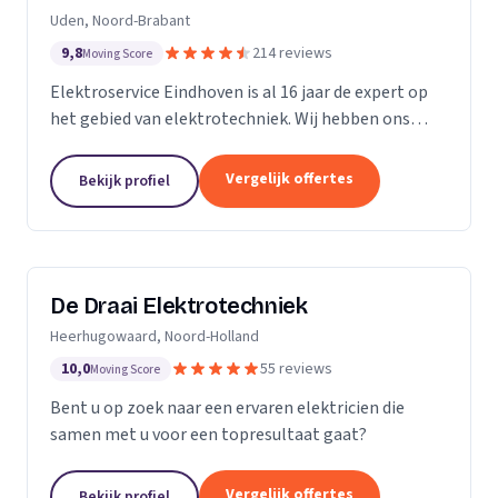
Uden, Noord-Brabant
9,8
214 reviews
Moving Score
Elektroservice Eindhoven is al 16 jaar de expert op
het gebied van elektrotechniek. Wij hebben ons
gespecialiseerd in zonnepanelen, laadpalen en
meterkasten. Wij komen altijd langs om passend
Vergelijk offertes
Bekijk profiel
advies...
De Draai Elektrotechniek
Heerhugowaard, Noord-Holland
10,0
55 reviews
Moving Score
Bent u op zoek naar een ervaren elektricien die
samen met u voor een topresultaat gaat?
Vergelijk offertes
Bekijk profiel