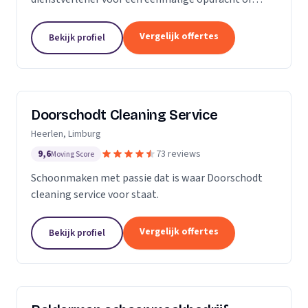
wekelijkse schoonmaak? Wij zijn een klein maar
groeiende onderneming die zich uit wilt breiden in
Vergelijk offertes
Bekijk profiel
het vak.
Doorschodt Cleaning Service
Heerlen, Limburg
9,6
73 reviews
Moving Score
Schoonmaken met passie dat is waar Doorschodt
cleaning service voor staat.
Vergelijk offertes
Bekijk profiel