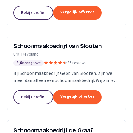
bedrijven. Met een inwendige dieptereiniging en UVC
desinfectie van de matrassen wordt alle vervuiling...
Vergelijk offertes
Bekijk profiel
Schoonmaakbedrijf van Slooten
Urk, Flevoland
9,6
35 reviews
Moving Score
Bij Schoonmaakbedrijf Gebr. Van Slooten, zijn we
meer dan alleen een schoonmaakbedrijf. Wij zijn een
team van toegewijde professionals die zich inzetten
om uw omgeving schoon, fris en gastvrij te...
Vergelijk offertes
Bekijk profiel
Schoonmaakbedrijf de Graaf