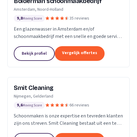
Bolderman schoonmaakbedrijf
Amsterdam, Noord-Holland
9,8
35 reviews
Moving Score
Een glazenwasser in Amsterdam en/of
schoonmaakbedrijf met een snelle en goede service
gezocht? Onze vakbekwame glazenwassers en
schoonmaakmedewerkers zijn actief in héél
Vergelijk offertes
Bekijk profiel
Amsterdam en ontzorgen u met...
Smit Cleaning
Nijmegen, Gelderland
9,6
66 reviews
Moving Score
Schoonmaken is onze expertise en tevreden klanten
zijn ons streven. Smit Cleaning bestaat uit een team
van vakmensen met uitgebreide ervaring in het