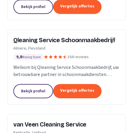
zijn Stel op Sprong gestart om mensen te helpen
Vergelijk offertes
Bekijk profiel
en...
Qleaning Service Schoonmaakbedrijf
Almere, Flevoland
9,8
164 reviews
Moving Score
Welkom bij Qleaning Service Schoonmaakbedrijf, uw
betrouwbare partner in schoonmaakdiensten.
Gevestigd in het bruisende Flevoland, streven wij
ernaar om de standaard in schoonmaakexpertise
Vergelijk offertes
Bekijk profiel
te...
van Veen Cleaning Service
Kerkrade, Limburg