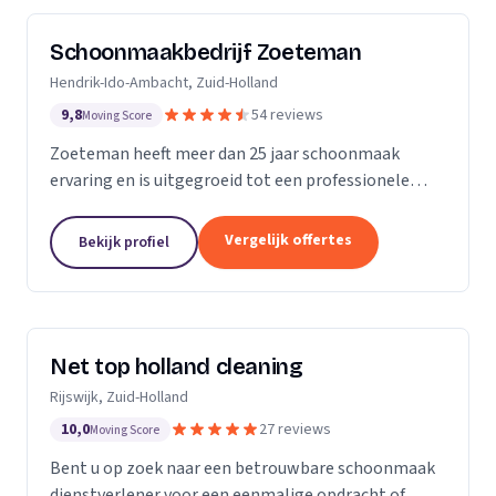
Schoonmaakbedrijf Zoeteman
Hendrik-Ido-Ambacht, Zuid-Holland
9,8
54 reviews
Moving Score
Zoeteman heeft meer dan 25 jaar schoonmaak
ervaring en is uitgegroeid tot een professionele
facilitair dienstverlener. Met ruim 100 enthousiaste
medewerkers zijn we actief in de regio Rotterdam,...
Vergelijk offertes
Bekijk profiel
Net top holland cleaning
Rijswijk, Zuid-Holland
10,0
27 reviews
Moving Score
Bent u op zoek naar een betrouwbare schoonmaak
dienstverlener voor een eenmalige opdracht of