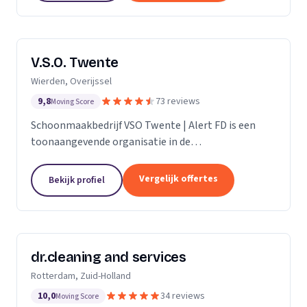
V.S.O. Twente
Wierden, Overijssel
9,8
73 reviews
Moving Score
Schoonmaakbedrijf VSO Twente | Alert FD is een
toonaangevende organisatie in de
schoonmaakbranche. Met onze geavanceerde
technieken en moderne machines, onderscheiden
Vergelijk offertes
Bekijk profiel
we ons door het leveren van...
dr.cleaning and services
Rotterdam, Zuid-Holland
10,0
34 reviews
Moving Score