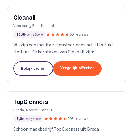
Cleanall
Voorburg, Zuid-Holland
10,0
66 reviews
Moving Score
Wij zijn een facilitair dienstverlener, actief in Zuid-
Holland. De kerntaken van Cleanall zijn:
schoonmaak, vloeronderhoud en glasbewassing die
wij aanbieden in particulieren en zakelijke
Vergelijk offertes
Bekijk profiel
omgevingen....
TopCleaners
Breda, Noord-Brabant
9,8
203 reviews
Moving Score
Schoonmaakbedrijf TopCleaners uit Breda