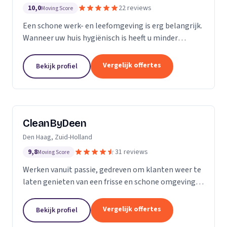
10,0
22 reviews
Moving Score
Een schone werk- en leefomgeving is erg belangrijk.
Wanneer uw huis hygiënisch is heeft u minder
gezondheidsrisico’s. Daarnaast maakt het natuurlijk
een goede indruk op anderen, als uw bedrijfspand...
Vergelijk offertes
Bekijk profiel
CleanByDeen
Den Haag, Zuid-Holland
9,8
31 reviews
Moving Score
Werken vanuit passie, gedreven om klanten weer te
laten genieten van een frisse en schone omgeving.
Uw interieur 100% bacterie, geur en VLEKVRIJ!
Beleef het weer als nieuw! Het bedrijf voor uw...
Vergelijk offertes
Bekijk profiel