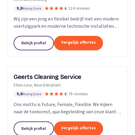
9,8
114 reviews
Moving Score
Wij zijn een jong en flexibel bedrijf met een modern
voertuigpark en moderne technische installaties
t.b.v. de glasbewassing en schoonmaak. Wij werken
zowel voor Particulier als zakelijke klanten....
Vergelijk offertes
Bekijk profiel
Geerts Cleaning Service
Etten-Leur, Noord-Brabant
9,8
78 reviews
Moving Score
Ons motto is Future, Female, Flexible. We kijken
naar de toekomst, qua begeleiding van onze klanten
en duurzaamheid van onze producten. Als twee
vrouwelijke ondernemers behandelen wij ons
Vergelijk offertes
Bekijk profiel
personeel...