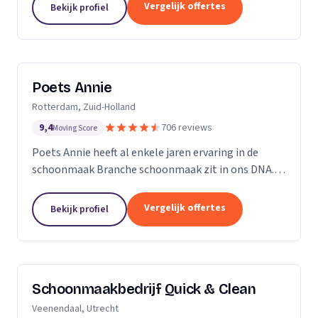
professioneel reinigen van zonnepanelen,
Vergelijk offertes
Bekijk profiel
dakgoten...
Poets Annie
Rotterdam, Zuid-Holland
9,4
706 reviews
Moving Score
Poets Annie heeft al enkele jaren ervaring in de
schoonmaak Branche schoonmaak zit in ons DNA.
Wij hebben ervaring in de algemene ruimtes
Kantoor panden Scholen Zwembaden Vakantie
Vergelijk offertes
Bekijk profiel
parkeren Traphuizen...
Schoonmaakbedrijf Quick & Clean
Veenendaal, Utrecht