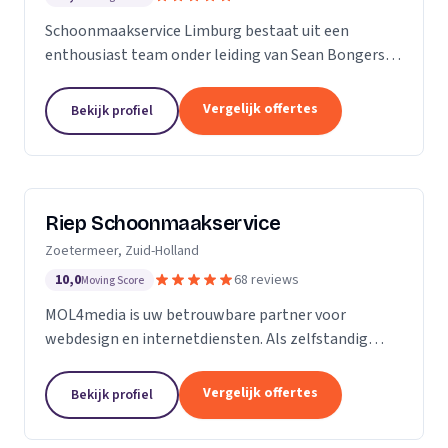
Schoonmaakservice Limburg bestaat uit een
enthousiast team onder leiding van Sean Bongers,
de eigenaar. Hij is vol passie dit bedrijf begonnen na
een aantal jaren in de schoonmaakbranche
Vergelijk offertes
Bekijk profiel
werkzaam te...
Riep Schoonmaakservice
Zoetermeer, Zuid-Holland
10,0
68 reviews
Moving Score
MOL4media is uw betrouwbare partner voor
webdesign en internetdiensten. Als zelfstandig
webdesigner en -bouwer, gespecialiseerd in het
Content Management Systeem Joomla, zet ik, Ton
Vergelijk offertes
Bekijk profiel
van der Helm,...