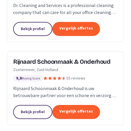
Dr. Cleaning and Services is a professional cleaning
company that can care for all your office cleaning
needs. We offer a wide range of services, from
general cleaning to deep cleaning, so you can...
Vergelijk offertes
Bekijk profiel
Rijnaard Schoonmaak & Onderhoud
Zoetermeer, Zuid-Holland
9,8
55 reviews
Moving Score
Rijnaard Schoonmaak & Onderhoud is uw
betrouwbare partner voor een schone en verzorgde
woon- of werkomgeving. Als kleinschalig, maar
goed georganiseerd schoonmaakbedrijf uit
Vergelijk offertes
Bekijk profiel
Zoetermeer, bieden wij...