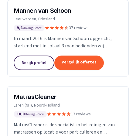
Mannen van Schoon
Leeuwarden, Friesland
9,6
37 reviews
Moving Score
In maart 2016 is Mannen van Schoon opgericht,
startend met in totaal 3 man bedienden wij
voornamelijk de lokale markt. Met de focus op
specialistische schoonmaak groeide Mannen van
Vergelijk offertes
Bekijk profiel
Schoon al snel uit...
MatrasCleaner
Laren (NH), Noord-Holland
10,0
17 reviews
Moving Score
MatrasCleaner is de specialist in het reinigen van
matrassen op locatie voor particulieren en