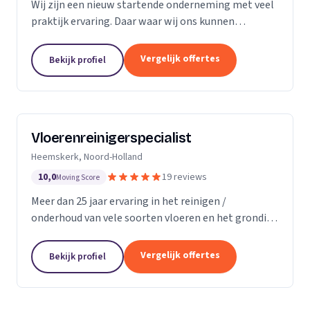
Wij zijn een nieuw startende onderneming met veel
praktijk ervaring. Daar waar wij ons kunnen
onderscheiding in direct contact zonder al te veel
schijven. Direct antwoord en flexibele
Vergelijk offertes
Bekijk profiel
inzetbaarheid....
Vloerenreinigerspecialist
Heemskerk, Noord-Holland
10,0
19 reviews
Moving Score
Meer dan 25 jaar ervaring in het reinigen /
onderhoud van vele soorten vloeren en het grondig
reinigen en desinfecteren van diverse ruimtes en
objecten zoals meubels en stoelen, zowel bij u
Vergelijk offertes
Bekijk profiel
thuis...