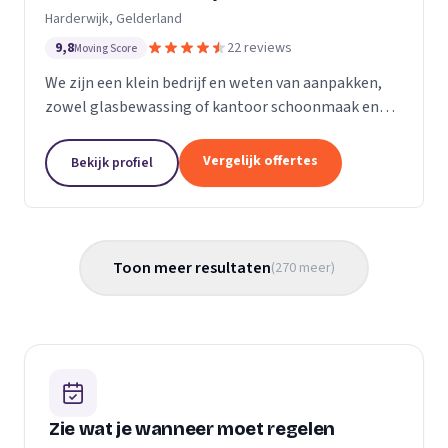
Harderwijk, Gelderland
9,8
22 reviews
Moving Score
We zijn een klein bedrijf en weten van aanpakken,
zowel glasbewassing of kantoor schoonmaak en
hotel schoonmaak of scholen, en allerlei andere
bedrijven waar schoon gemaakt moet worden is
Vergelijk offertes
Bekijk profiel
voor ons...
Toon meer resultaten
(
270
meer
)
Zie wat je wanneer moet regelen