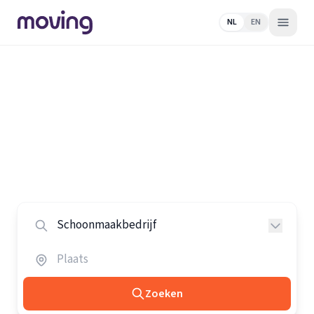
NL
EN
Home
/
Nederland
/
Schoonmaakbedrijven
Alle schoonmaakbedrijven in
Nederland
Vergelijk de beste schoonmaakbedrijven in heel
Nederland.
Zoeken