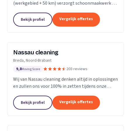
(werkgebied + 50 km) verzorgt schoonmaakwerk bij
bedrijven en particulieren. Ons team bestaat uit 70
enthousiaste en vak geschoolde schoonmakers. Wij
Vergelijk offertes
Bekijk profiel
leveren...
Nassau cleaning
Breda, Noord-Brabant
9,8
203 reviews
Moving Score
Wij van Nassau cleaning denken altijd in oplossingen
en zullen ons voor 100% in zetten tijdens onze
werkzaamheden!
Vergelijk offertes
Bekijk profiel