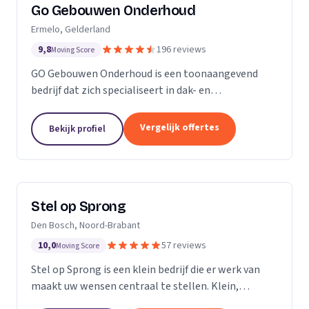
Go Gebouwen Onderhoud
Ermelo, Gelderland
9,8
196 reviews
Moving Score
GO Gebouwen Onderhoud is een toonaangevend
bedrijf dat zich specialiseert in dak- en
gevelreiniging en al het onderhoud dat daarmee
samenhangt. Met onze vakkundige aanpak zorgen
Vergelijk offertes
Bekijk profiel
we ervoor dat uw pand...
Stel op Sprong
Den Bosch, Noord-Brabant
10,0
57 reviews
Moving Score
Stel op Sprong is een klein bedrijf die er werk van
maakt uw wensen centraal te stellen. Klein,
persoonlijk en meer dan een uitstekende dienst. Wij