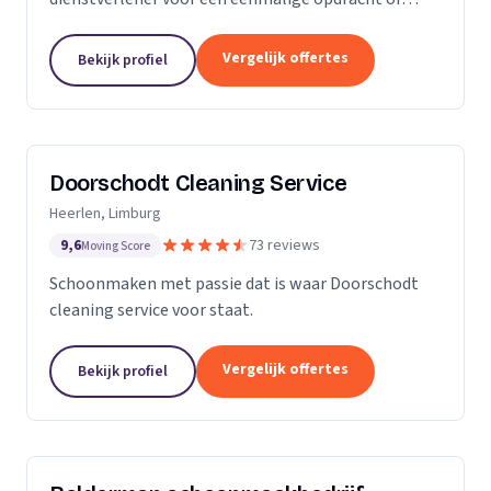
wekelijkse schoonmaak? Wij zijn een klein maar
groeiende onderneming die zich uit wilt breiden in
Vergelijk offertes
Bekijk profiel
het vak.
Doorschodt Cleaning Service
Heerlen, Limburg
9,6
73 reviews
Moving Score
Schoonmaken met passie dat is waar Doorschodt
cleaning service voor staat.
Vergelijk offertes
Bekijk profiel