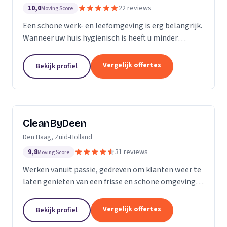
10,0
22 reviews
Moving Score
Een schone werk- en leefomgeving is erg belangrijk.
Wanneer uw huis hygiënisch is heeft u minder
gezondheidsrisico’s. Daarnaast maakt het natuurlijk
een goede indruk op anderen, als uw bedrijfspand...
Vergelijk offertes
Bekijk profiel
CleanByDeen
Den Haag, Zuid-Holland
9,8
31 reviews
Moving Score
Werken vanuit passie, gedreven om klanten weer te
laten genieten van een frisse en schone omgeving.
Uw interieur 100% bacterie, geur en VLEKVRIJ!
Beleef het weer als nieuw! Het bedrijf voor uw...
Vergelijk offertes
Bekijk profiel