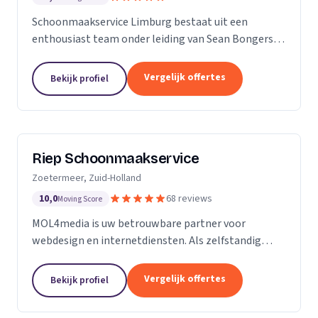
Schoonmaakservice Limburg bestaat uit een
enthousiast team onder leiding van Sean Bongers,
de eigenaar. Hij is vol passie dit bedrijf begonnen na
een aantal jaren in de schoonmaakbranche
Vergelijk offertes
Bekijk profiel
werkzaam te...
Riep Schoonmaakservice
Zoetermeer, Zuid-Holland
10,0
68 reviews
Moving Score
MOL4media is uw betrouwbare partner voor
webdesign en internetdiensten. Als zelfstandig
webdesigner en -bouwer, gespecialiseerd in het
Content Management Systeem Joomla, zet ik, Ton
Vergelijk offertes
Bekijk profiel
van der Helm,...