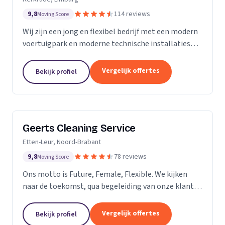
9,8
114 reviews
Moving Score
Wij zijn een jong en flexibel bedrijf met een modern
voertuigpark en moderne technische installaties
t.b.v. de glasbewassing en schoonmaak. Wij werken
zowel voor Particulier als zakelijke klanten....
Vergelijk offertes
Bekijk profiel
Geerts Cleaning Service
Etten-Leur, Noord-Brabant
9,8
78 reviews
Moving Score
Ons motto is Future, Female, Flexible. We kijken
naar de toekomst, qua begeleiding van onze klanten
en duurzaamheid van onze producten. Als twee
vrouwelijke ondernemers behandelen wij ons
Vergelijk offertes
Bekijk profiel
personeel...