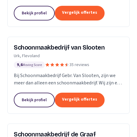
bedrijven. Met een inwendige dieptereiniging en UVC
desinfectie van de matrassen wordt alle vervuiling...
Vergelijk offertes
Bekijk profiel
Schoonmaakbedrijf van Slooten
Urk, Flevoland
9,6
35 reviews
Moving Score
Bij Schoonmaakbedrijf Gebr. Van Slooten, zijn we
meer dan alleen een schoonmaakbedrijf. Wij zijn een
team van toegewijde professionals die zich inzetten
om uw omgeving schoon, fris en gastvrij te...
Vergelijk offertes
Bekijk profiel
Schoonmaakbedrijf de Graaf