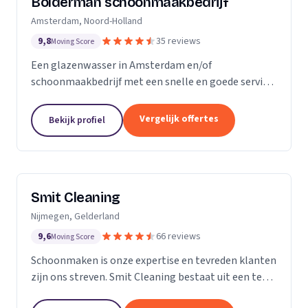
Bolderman schoonmaakbedrijf
Amsterdam, Noord-Holland
9,8
35 reviews
Moving Score
Een glazenwasser in Amsterdam en/of
schoonmaakbedrijf met een snelle en goede service
gezocht? Onze vakbekwame glazenwassers en
schoonmaakmedewerkers zijn actief in héél
Vergelijk offertes
Bekijk profiel
Amsterdam en ontzorgen u met...
Smit Cleaning
Nijmegen, Gelderland
9,6
66 reviews
Moving Score
Schoonmaken is onze expertise en tevreden klanten
zijn ons streven. Smit Cleaning bestaat uit een team
van vakmensen met uitgebreide ervaring in het