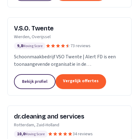
V.S.O. Twente
Wierden, Overijssel
9,8
73 reviews
Moving Score
Schoonmaakbedrijf VSO Twente | Alert FD is een
toonaangevende organisatie in de
schoonmaakbranche. Met onze geavanceerde
technieken en moderne machines, onderscheiden
Vergelijk offertes
Bekijk profiel
we ons door het leveren van...
dr.cleaning and services
Rotterdam, Zuid-Holland
10,0
34 reviews
Moving Score