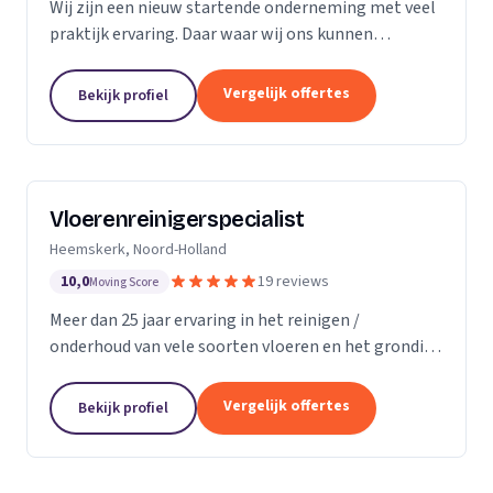
Wij zijn een nieuw startende onderneming met veel
praktijk ervaring. Daar waar wij ons kunnen
onderscheiding in direct contact zonder al te veel
schijven. Direct antwoord en flexibele
Vergelijk offertes
Bekijk profiel
inzetbaarheid....
Vloerenreinigerspecialist
Heemskerk, Noord-Holland
10,0
19 reviews
Moving Score
Meer dan 25 jaar ervaring in het reinigen /
onderhoud van vele soorten vloeren en het grondig
reinigen en desinfecteren van diverse ruimtes en
objecten zoals meubels en stoelen, zowel bij u
Vergelijk offertes
Bekijk profiel
thuis...