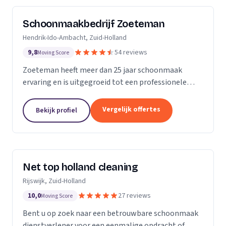
Schoonmaakbedrijf Zoeteman
Hendrik-Ido-Ambacht, Zuid-Holland
9,8
54 reviews
Moving Score
Zoeteman heeft meer dan 25 jaar schoonmaak
ervaring en is uitgegroeid tot een professionele
facilitair dienstverlener. Met ruim 100 enthousiaste
medewerkers zijn we actief in de regio Rotterdam,...
Vergelijk offertes
Bekijk profiel
Net top holland cleaning
Rijswijk, Zuid-Holland
10,0
27 reviews
Moving Score
Bent u op zoek naar een betrouwbare schoonmaak
dienstverlener voor een eenmalige opdracht of