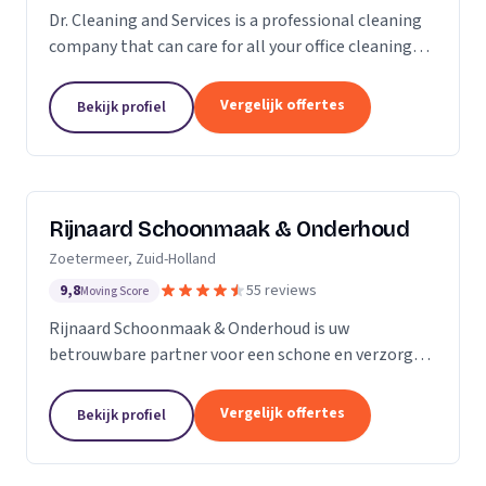
Dr. Cleaning and Services is a professional cleaning
company that can care for all your office cleaning
needs. We offer a wide range of services, from
general cleaning to deep cleaning, so you can...
Vergelijk offertes
Bekijk profiel
Rijnaard Schoonmaak & Onderhoud
Zoetermeer, Zuid-Holland
9,8
55 reviews
Moving Score
Rijnaard Schoonmaak & Onderhoud is uw
betrouwbare partner voor een schone en verzorgde
woon- of werkomgeving. Als kleinschalig, maar
goed georganiseerd schoonmaakbedrijf uit
Vergelijk offertes
Bekijk profiel
Zoetermeer, bieden wij...