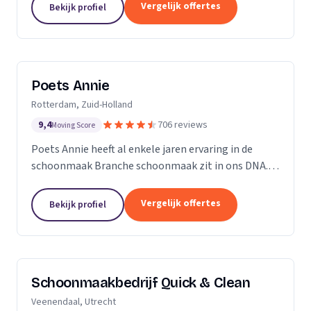
professioneel reinigen van zonnepanelen,
Vergelijk offertes
Bekijk profiel
dakgoten...
Poets Annie
Rotterdam, Zuid-Holland
9,4
706 reviews
Moving Score
Poets Annie heeft al enkele jaren ervaring in de
schoonmaak Branche schoonmaak zit in ons DNA.
Wij hebben ervaring in de algemene ruimtes
Kantoor panden Scholen Zwembaden Vakantie
Vergelijk offertes
Bekijk profiel
parkeren Traphuizen...
Schoonmaakbedrijf Quick & Clean
Veenendaal, Utrecht