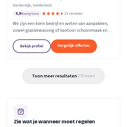
Harderwijk, Gelderland
9,8
22 reviews
Moving Score
We zijn een klein bedrijf en weten van aanpakken,
zowel glasbewassing of kantoor schoonmaak en
hotel schoonmaak of scholen, en allerlei andere
bedrijven waar schoon gemaakt moet worden is
Vergelijk offertes
Bekijk profiel
voor ons...
Toon meer resultaten
(
270
meer
)
Zie wat je wanneer moet regelen