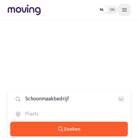
NL
EN
Home
/
Nederland
/
Schoonmaakbedrijven
Alle schoonmaakbedrijven in
Nederland
Vergelijk de beste schoonmaakbedrijven in heel
Nederland.
Zoeken