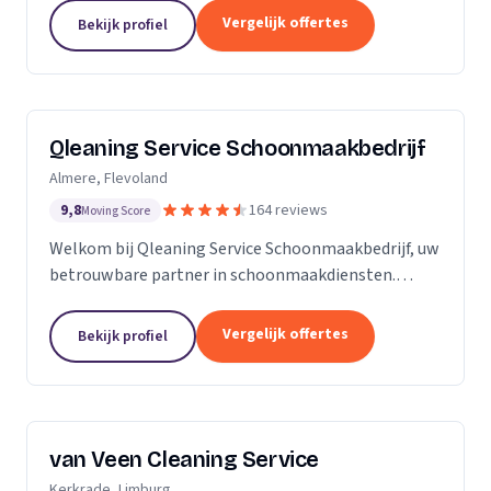
zijn Stel op Sprong gestart om mensen te helpen
Vergelijk offertes
Bekijk profiel
en...
Qleaning Service Schoonmaakbedrijf
Almere, Flevoland
9,8
164 reviews
Moving Score
Welkom bij Qleaning Service Schoonmaakbedrijf, uw
betrouwbare partner in schoonmaakdiensten.
Gevestigd in het bruisende Flevoland, streven wij
ernaar om de standaard in schoonmaakexpertise
Vergelijk offertes
Bekijk profiel
te...
van Veen Cleaning Service
Kerkrade, Limburg