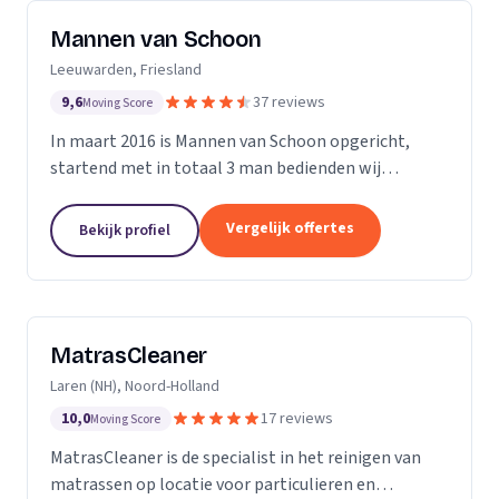
Mannen van Schoon
Leeuwarden, Friesland
9,6
37 reviews
Moving Score
In maart 2016 is Mannen van Schoon opgericht,
startend met in totaal 3 man bedienden wij
voornamelijk de lokale markt. Met de focus op
specialistische schoonmaak groeide Mannen van
Vergelijk offertes
Bekijk profiel
Schoon al snel uit...
MatrasCleaner
Laren (NH), Noord-Holland
10,0
17 reviews
Moving Score
MatrasCleaner is de specialist in het reinigen van
matrassen op locatie voor particulieren en