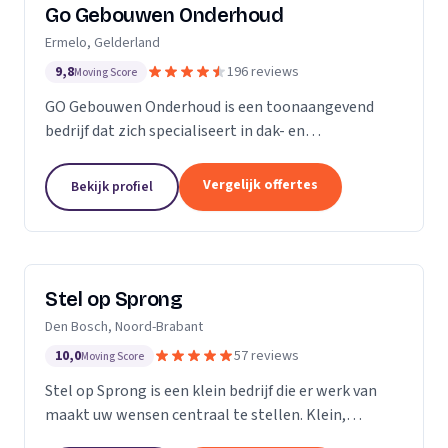
Go Gebouwen Onderhoud
Ermelo, Gelderland
9,8
196 reviews
Moving Score
GO Gebouwen Onderhoud is een toonaangevend
bedrijf dat zich specialiseert in dak- en
gevelreiniging en al het onderhoud dat daarmee
samenhangt. Met onze vakkundige aanpak zorgen
Vergelijk offertes
Bekijk profiel
we ervoor dat uw pand...
Stel op Sprong
Den Bosch, Noord-Brabant
10,0
57 reviews
Moving Score
Stel op Sprong is een klein bedrijf die er werk van
maakt uw wensen centraal te stellen. Klein,
persoonlijk en meer dan een uitstekende dienst. Wij