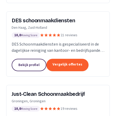
DES schoonmaakdiensten
Den Haag, Zuid-Holland
10,0
21 reviews
Moving Score
DES Schoonmaakdiensten is gespecialiseerd in de
dagelijkse reiniging van kantoor- en bedrijfspanden
in de regio Zuid-Holland. Daarnaast hebben we veel
ervaring in de glas- en gevelreiniging. Maar met...
Vergelijk offertes
Bekijk profiel
Just-Clean Schoonmaakbedrijf
Groningen, Groningen
10,0
19 reviews
Moving Score