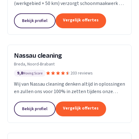
(werkgebied + 50 km) verzorgt schoonmaakwerk bij
bedrijven en particulieren. Ons team bestaat uit 70
enthousiaste en vak geschoolde schoonmakers. Wij
Vergelijk offertes
Bekijk profiel
leveren...
Nassau cleaning
Breda, Noord-Brabant
9,8
203 reviews
Moving Score
Wij van Nassau cleaning denken altijd in oplossingen
en zullen ons voor 100% in zetten tijdens onze
werkzaamheden!
Vergelijk offertes
Bekijk profiel