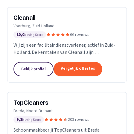
Cleanall
Voorburg, Zuid-Holland
10,0
66 reviews
Moving Score
Wij zijn een facilitair dienstverlener, actief in Zuid-
Holland. De kerntaken van Cleanall zijn:
schoonmaak, vloeronderhoud en glasbewassing die
wij aanbieden in particulieren en zakelijke
Vergelijk offertes
Bekijk profiel
omgevingen....
TopCleaners
Breda, Noord-Brabant
9,8
203 reviews
Moving Score
Schoonmaakbedrijf TopCleaners uit Breda