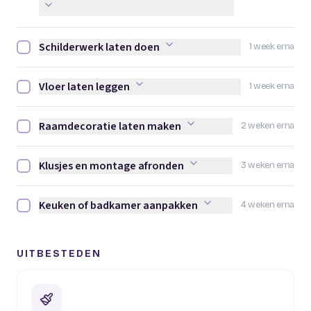
Schilderwerk laten doen
1 week erna
Schilderwerk laten doen afvinken
Vloer laten leggen
1 week erna
Vloer laten leggen afvinken
Raamdecoratie laten maken
2 weken erna
Raamdecoratie laten maken afvinken
Klusjes en montage afronden
3 weken erna
Klusjes en montage afronden afvinken
Keuken of badkamer aanpakken
4 weken erna
Keuken of badkamer aanpakken afvinken
UITBESTEDEN