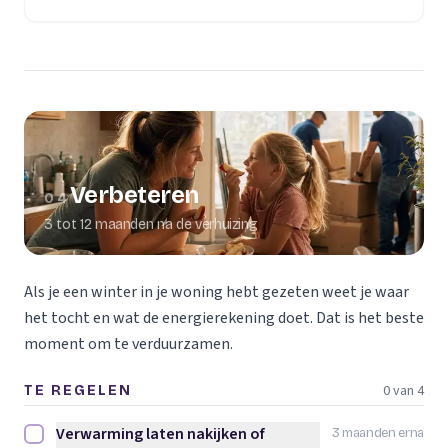
Verbeteren
04
3 tot 12 maanden na de verhuizing
Als je een winter in je woning hebt gezeten weet je waar
het tocht en wat de energierekening doet. Dat is het beste
moment om te verduurzamen.
0 van 4
TE REGELEN
Verwarming laten nakijken of
3 maanden erna
Verwarming laten nakijken of vervangen afvinken