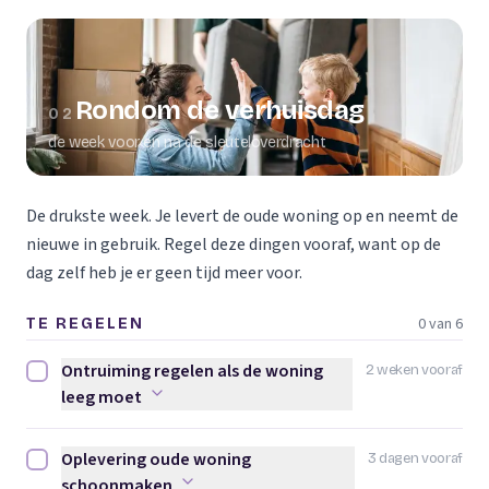
Rondom de verhuisdag
02
de week voor en na de sleuteloverdracht
De drukste week. Je levert de oude woning op en neemt de
nieuwe in gebruik. Regel deze dingen vooraf, want op de
dag zelf heb je er geen tijd meer voor.
0 van 6
TE REGELEN
Ontruiming regelen als de woning
2 weken vooraf
Ontruiming regelen als de woning leeg moet afvinken
leeg moet
Oplevering oude woning
3 dagen vooraf
Oplevering oude woning schoonmaken afvinken
schoonmaken