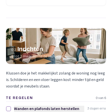
(opent in een nieuw tabblad)
Inrichten
03
0 tot 3 maanden na de verhuizing
Klussen doe je het makkelijkst zolang de woning nog leeg
is. Schilderen en een vloer leggen kost minder tijd en geld
voordat je meubels staan.
0 van 6
TE REGELEN
Wanden en plafonds laten herstellen
3 dagen erna
Wanden en plafonds laten herstellen afvinken