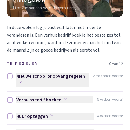
01
1 tot 2 maanden voor de verhuizing
In deze weken leg je vast wat later niet meer te
veranderen is. Een verhuisbedrijf boek je het beste zes tot
acht weken vooruit, want in de zomer en aan het eind van
de maand zijn de goede bedrijven als eerste vol.
0 van 12
TE REGELEN
Nieuwe school of opvang regelen
2 maanden vooraf
Nieuwe school of opvang regelen afvinken
Verhuisbedrijf boeken
6 weken vooraf
Verhuisbedrijf boeken afvinken
Huur opzeggen
4 weken vooraf
Huur opzeggen afvinken