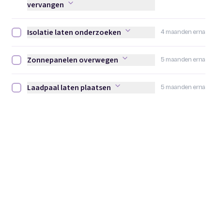
vervangen
Isolatie laten onderzoeken
4 maanden erna
Isolatie laten onderzoeken afvinken
Zonnepanelen overwegen
5 maanden erna
Zonnepanelen overwegen afvinken
Laadpaal laten plaatsen
5 maanden erna
Laadpaal laten plaatsen afvinken