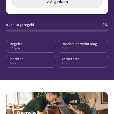
Al gedaan
0 van 28 geregeld
0
%
Regelen
Rondom de verhuisdag
12 open
6 open
Inrichten
Verbeteren
6 open
4 open
Regelen