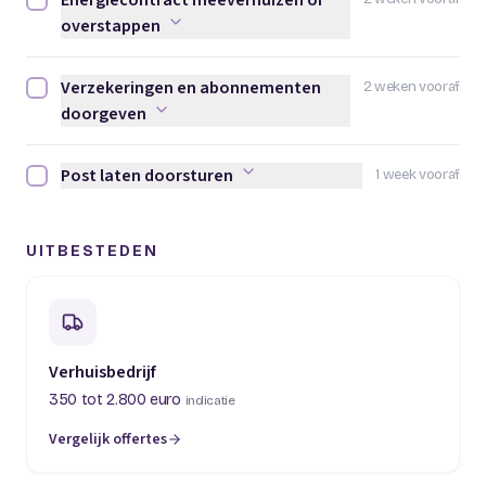
Energiecontract meeverhuizen of
Energiecontract meeverhuizen of overstappen afvinken
overstappen
Verzekeringen en abonnementen
2 weken vooraf
Verzekeringen en abonnementen doorgeven afvinken
doorgeven
Post laten doorsturen
1 week vooraf
Post laten doorsturen afvinken
UITBESTEDEN
Verhuisbedrijf
350 tot 2.800 euro
indicatie
Vergelijk offertes
(opent in een nieuw tabblad)