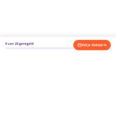
0 van 28 geregeld
Vul je datum in
Klaar om te verhuizen?
Vergelijk gratis en vrijblijvend verhuisbedrijven en andere
specialisten bij jou in de buurt.
Start je verhuizing