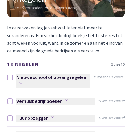
01
1 tot 2 maanden voor de verhuizing
In deze weken leg je vast wat later niet meer te
veranderen is. Een verhuisbedrijf boek je het beste zes tot
acht weken vooruit, want in de zomer en aan het eind van
de maand zijn de goede bedrijven als eerste vol.
0 van 12
TE REGELEN
Nieuwe school of opvang regelen
2 maanden vooraf
Nieuwe school of opvang regelen afvinken
Verhuisbedrijf boeken
6 weken vooraf
Verhuisbedrijf boeken afvinken
Huur opzeggen
4 weken vooraf
Huur opzeggen afvinken