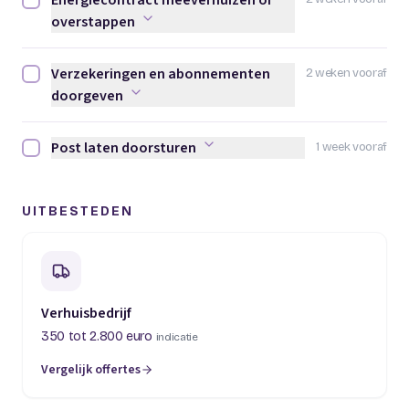
Energiecontract meeverhuizen of
Energiecontract meeverhuizen of overstappen afvinken
overstappen
Verzekeringen en abonnementen
2 weken vooraf
Verzekeringen en abonnementen doorgeven afvinken
doorgeven
Post laten doorsturen
1 week vooraf
Post laten doorsturen afvinken
UITBESTEDEN
Verhuisbedrijf
350 tot 2.800 euro
indicatie
Vergelijk offertes
(opent in een nieuw tabblad)