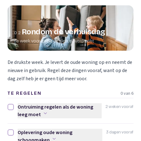
Rondom de verhuisdag
02
de week voor en na de sleuteloverdracht
De drukste week. Je levert de oude woning op en neemt de
nieuwe in gebruik. Regel deze dingen vooraf, want op de
dag zelf heb je er geen tijd meer voor.
0 van 6
TE REGELEN
Ontruiming regelen als de woning
2 weken vooraf
Ontruiming regelen als de woning leeg moet afvinken
leeg moet
Oplevering oude woning
3 dagen vooraf
Oplevering oude woning schoonmaken afvinken
schoonmaken