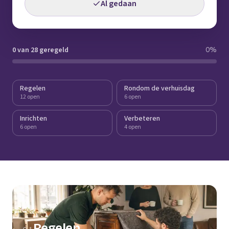
Al gedaan
0 van 28 geregeld
0
%
Regelen
Rondom de verhuisdag
12 open
6 open
Inrichten
Verbeteren
6 open
4 open
Regelen