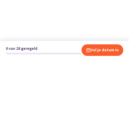
0 van 28 geregeld
Vul je datum in
Klaar om te verhuizen?
Vergelijk gratis en vrijblijvend verhuisbedrijven en andere
specialisten bij jou in de buurt.
Start je verhuizing