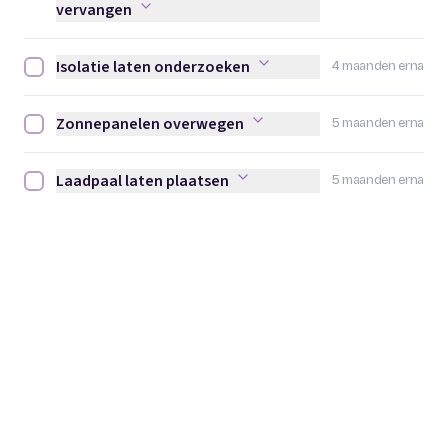
vervangen
Isolatie laten onderzoeken
4 maanden erna
Isolatie laten onderzoeken afvinken
Zonnepanelen overwegen
5 maanden erna
Zonnepanelen overwegen afvinken
Laadpaal laten plaatsen
5 maanden erna
Laadpaal laten plaatsen afvinken