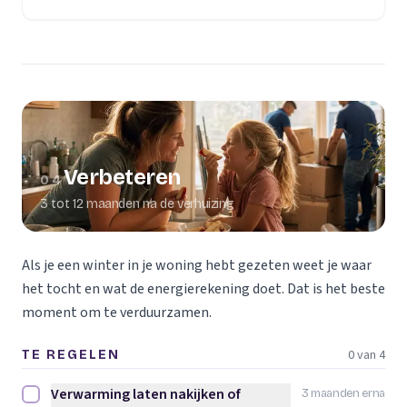
Verbeteren
04
3 tot 12 maanden na de verhuizing
Als je een winter in je woning hebt gezeten weet je waar
het tocht en wat de energierekening doet. Dat is het beste
moment om te verduurzamen.
0 van 4
TE REGELEN
Verwarming laten nakijken of
3 maanden erna
Verwarming laten nakijken of vervangen afvinken