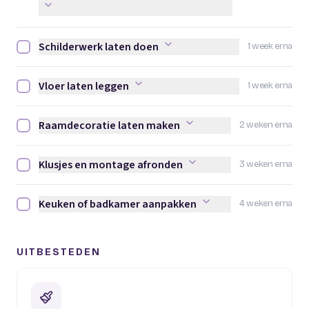
Schilderwerk laten doen
1 week erna
Schilderwerk laten doen afvinken
Vloer laten leggen
1 week erna
Vloer laten leggen afvinken
Raamdecoratie laten maken
2 weken erna
Raamdecoratie laten maken afvinken
Klusjes en montage afronden
3 weken erna
Klusjes en montage afronden afvinken
Keuken of badkamer aanpakken
4 weken erna
Keuken of badkamer aanpakken afvinken
UITBESTEDEN