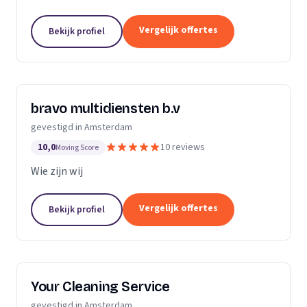
schoonmaken van scholen en kantoorpanden. Sinds
2003 zijn wij als schoonmaakbedrijf actief in de regio
Vergelijk offertes
Bekijk profiel
Noord- en...
bravo multidiensten b.v
gevestigd in Amsterdam
10,0
10 reviews
Moving Score
Wie zijn wij
Vergelijk offertes
Bekijk profiel
Your Cleaning Service
gevestigd in Amsterdam