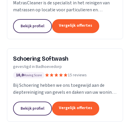
MatrasCleaner is de specialist in het reinigen van
matrassen op locatie voor particulieren en
bedrijven. Met een inwendige dieptereiniging en UVC
desinfectie van de matrassen wordt alle vervuiling...
Vergelijk offertes
Bekijk profiel
Schoering Softwash
gevestigd in Badhoevedorp
10,0
15 reviews
Moving Score
Bij Schoering hebben we ons toegewijd aan de
dieptereiniging van gevels en daken van uw woning
en bedrijfspand. Dit doen wij geheel zonder hoge
druk! Onze specialisatie? Het reinigen van
Vergelijk offertes
Bekijk profiel
monumentale...