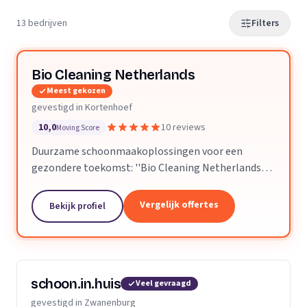
13 bedrijven
Filters
Bio Cleaning Netherlands
Meest gekozen
gevestigd in Kortenhoef
10,0
10 reviews
Moving Score
Duurzame schoonmaakoplossingen voor een
gezondere toekomst: ''Bio Cleaning Netherlands
loopt voorop"
Vergelijk offertes
Bekijk profiel
schoon.in.huis
Veel gevraagd
gevestigd in Zwanenburg