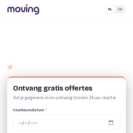
NL
EN
Home
/
Nederland
/
Noord-
Holland
/
Kortenhoef
/
Schoonmaakbedrijf
Top 10 beste schoonmaakbedrijven in
Kortenhoef
Gratis en vrijblijvend
Ontvang gratis offertes
Vul je gegevens in en ontvang binnen 24 uur reactie
Voorkeursdatum
*