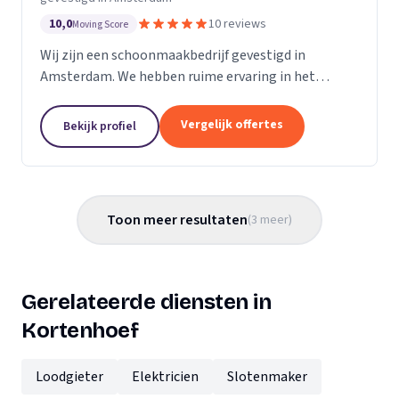
10,0
10 reviews
Moving Score
Wij zijn een schoonmaakbedrijf gevestigd in
Amsterdam. We hebben ruime ervaring in het
schoonmaken van kantoren en scholen, bouw- en
opleveringsschoonmaak en glasbewassing.
Vergelijk offertes
Bekijk profiel
Toon meer resultaten
(
3
meer
)
Gerelateerde diensten in
Kortenhoef
Loodgieter
Elektricien
Slotenmaker