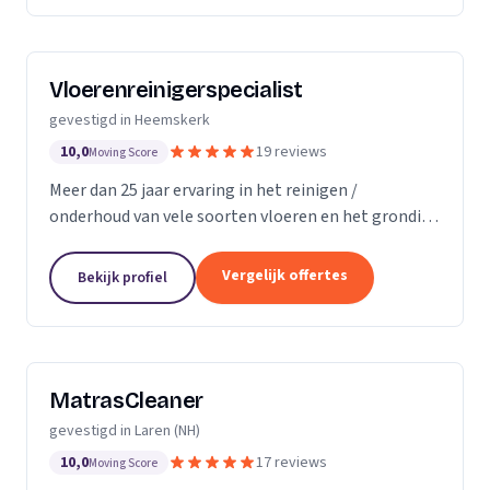
Vloerenreinigerspecialist
gevestigd in Heemskerk
10,0
19 reviews
Moving Score
Meer dan 25 jaar ervaring in het reinigen /
onderhoud van vele soorten vloeren en het grondig
reinigen en desinfecteren van diverse ruimtes en
objecten zoals meubels en stoelen, zowel bij u
Vergelijk offertes
Bekijk profiel
thuis...
MatrasCleaner
gevestigd in Laren (NH)
10,0
17 reviews
Moving Score