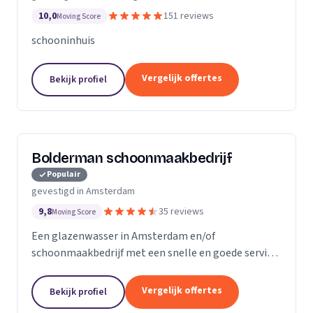
10,0
151 reviews
Moving Score
schooninhuis
Vergelijk offertes
Bekijk profiel
Bolderman schoonmaakbedrijf
Populair
gevestigd in Amsterdam
9,8
35 reviews
Moving Score
Een glazenwasser in Amsterdam en/of
schoonmaakbedrijf met een snelle en goede service
gezocht? Onze vakbekwame glazenwassers en
schoonmaakmedewerkers zijn actief in héél
Vergelijk offertes
Bekijk profiel
Amsterdam en ontzorgen u met...