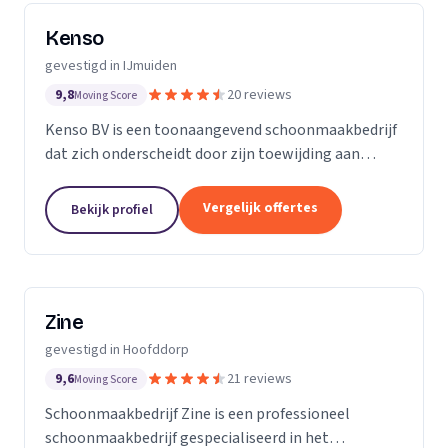
Kenso
gevestigd in IJmuiden
9,8
20 reviews
Moving Score
Kenso BV is een toonaangevend schoonmaakbedrijf
dat zich onderscheidt door zijn toewijding aan
kwaliteit en klanttevredenheid. Wij geloven dat
onze medewerkers ons visitekaartje zijn, daarom...
Vergelijk offertes
Bekijk profiel
Zine
gevestigd in Hoofddorp
9,6
21 reviews
Moving Score
Schoonmaakbedrijf Zine is een professioneel
schoonmaakbedrijf gespecialiseerd in het