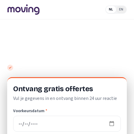
NL
EN
Home
/
Nederland
/
Noord-
Holland
/
Kortenhoef
/
Loodgieter
Beste loodgieters in Kortenhoef -
vergelijk en bespaar
Gratis en vrijblijvend
Ontvang gratis offertes
Vul je gegevens in en ontvang binnen 24 uur reactie
Voorkeursdatum
*