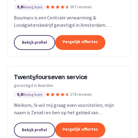
9,8
387 reviews
Moving Score
Boumacv is een Centrale verwarming &
Loodgietersbedrijf gevestigd in Amsterdam.
Vandaag de dag zijn we uitgegroeid tot een breed
installatiebedrijf, actief in alle facetten binnen de
Vergelijk offertes
Bekijk profiel
verwarming en...
Twentyfourseven service
gevestigd in Naarden
9,8
274 reviews
Moving Score
Welkom, Ik wil mij graag even voorstellen, mijn
naam is Zenati en ben op het gebied van
verstoppingen de aangewezen persoon! Ik heb al
meer dan 10 jaar ervaring, en geen probleem is voor
Vergelijk offertes
Bekijk profiel
mij te...