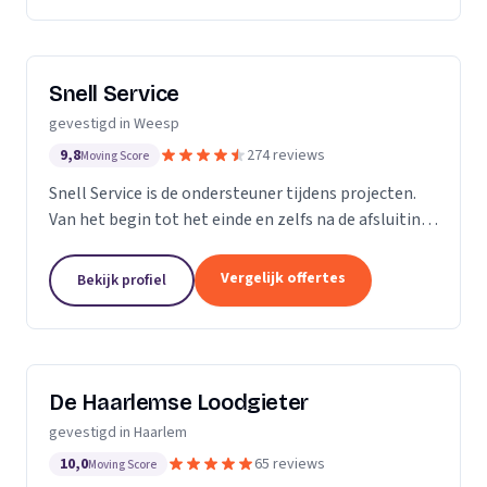
Snell Service
gevestigd in Weesp
9,8
274 reviews
Moving Score
Snell Service is de ondersteuner tijdens projecten.
Van het begin tot het einde en zelfs na de afsluiting
van een project: we get the job done!
Vergelijk offertes
Bekijk profiel
De Haarlemse Loodgieter
gevestigd in Haarlem
10,0
65 reviews
Moving Score