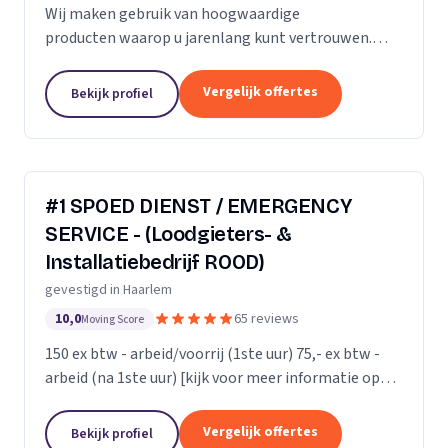
Wij maken gebruik van hoogwaardige
producten waarop u jarenlang kunt vertrouwen.
Onze monteurs zetten hun jarenlange ervaring 24
uur per dag in om u van dienst te zijn. Want uw
Vergelijk offertes
Bekijk profiel
wooncomfort verdient...
#1 SPOED DIENST / EMERGENCY
SERVICE - (Loodgieters- &
Installatiebedrijf ROOD)
gevestigd in Haarlem
10,0
65 reviews
Moving Score
150 ex btw - arbeid/voorrij (1ste uur) 75,- ex btw -
arbeid (na 1ste uur) [kijk voor meer informatie op
onze website]
Vergelijk offertes
Bekijk profiel