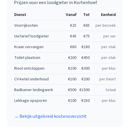
Prijzen voor een loodgieter in Kortenhoef
Dienst
Vanaf
Tot
Eenheid
Voorrijkosten
€
25
€
65
per bezoek
Uurtarief loodgieter
€
45
€
75
per uur
Kraan vervangen
€
80
€
180
per stuk
Toilet plaatsen
€
200
€
450
per stuk
Riool ontstoppen
€
100
€
300
per klus
CV-ketel onderhoud
€
100
€
200
per beurt
Badkamer leidingwerk
€
500
€
1500
totaal
Lekkage opsporen
€
100
€
250
per klus
→ Bekijk uitgebreid kostenoverzicht