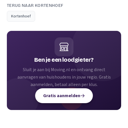
TERUG NAAR KORTENHOEF
Kortenhoef
Ben je een loodgieter?
Sluit je aan bij Moving.nl en ontvang direct
aanvragen van huishoudens in jouw regio. Gratis
aanmelden, betaal alleen per klus.
Gratis aanmelden