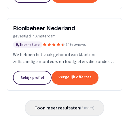
Rioolbeheer Nederland
gevestigd in Amsterdam
9,8
249 reviews
Moving Score
We hebben het vaak gehoord van klanten:
zelfstandige monteurs en loodgieters die zonder
overleg een toeslag rekenden omdat een
rioolprobleem complexer bleek te zijn dan gedacht.
Vergelijk offertes
Bekijk profiel
Of een rekening van...
Toon meer resultaten
(
2
meer
)