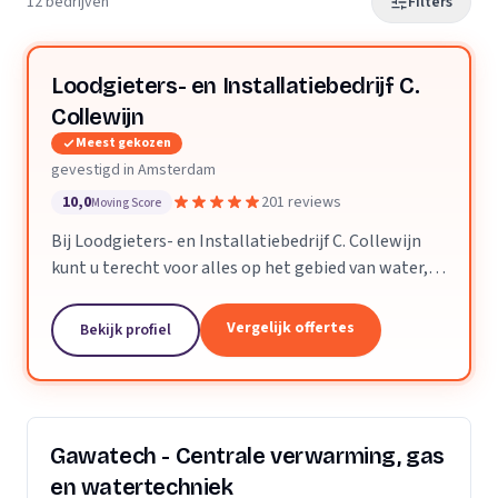
12 bedrijven
Filters
Loodgieters- en Installatiebedrijf C.
Collewijn
Meest gekozen
gevestigd in Amsterdam
10,0
201 reviews
Moving Score
Bij Loodgieters- en Installatiebedrijf C. Collewijn
kunt u terecht voor alles op het gebied van water,
sanitair, riolering, centrale verwarming en dak- &
zinkwerken. Voor vakkundig installeren,...
Vergelijk offertes
Bekijk profiel
Gawatech - Centrale verwarming, gas
en watertechniek