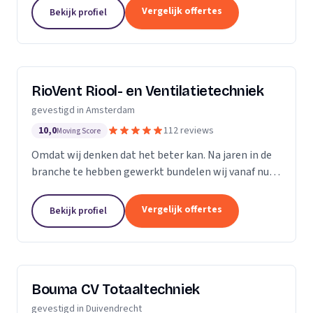
te vertellen. Wat niet gewijzigd is in al...
Vergelijk offertes
Bekijk profiel
RioVent Riool- en Ventilatietechniek
gevestigd in Amsterdam
10,0
112 reviews
Moving Score
Omdat wij denken dat het beter kan. Na jaren in de
branche te hebben gewerkt bundelen wij vanaf nu
onze krachten. Op het gebied van riolering en
ventilatie zijn wij multi-inzetbaar. Wij focussen ons...
Vergelijk offertes
Bekijk profiel
Bouma CV Totaaltechniek
gevestigd in Duivendrecht