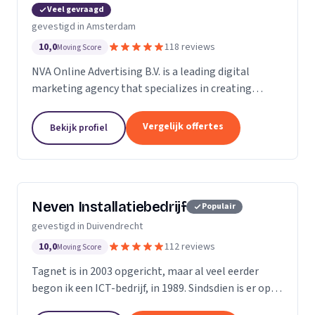
Veel gevraagd
gevestigd in Amsterdam
10,0
118 reviews
Moving Score
NVA Online Advertising B.V. is a leading digital
marketing agency that specializes in creating
impactful online advertising strategies. We are a
team of seasoned professionals who are
Vergelijk offertes
Bekijk profiel
passionate...
Neven Installatiebedrijf
Populair
gevestigd in Duivendrecht
10,0
112 reviews
Moving Score
Tagnet is in 2003 opgericht, maar al veel eerder
begon ik een ICT-bedrijf, in 1989. Sindsdien is er op
ICT- gebied enorm veel veranderd, dat hoef ik u niet