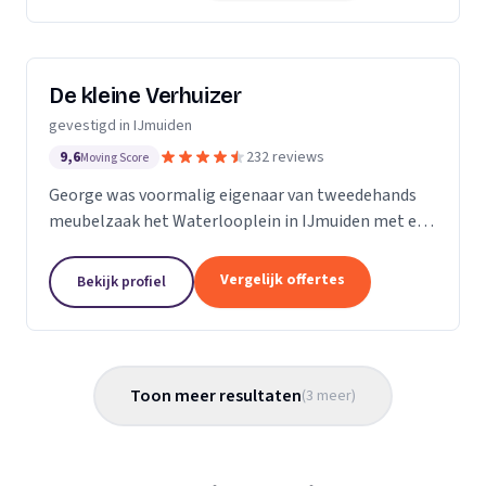
De kleine Verhuizer
gevestigd in IJmuiden
9,6
232 reviews
Moving Score
George was voormalig eigenaar van tweedehands
meubelzaak het Waterlooplein in IJmuiden met een
toendertijd unieke verhuisservice: het transport van
één of enkele meubelstukken met een bestelauto.
Vergelijk offertes
Bekijk profiel
Toon meer resultaten
(
3
meer
)