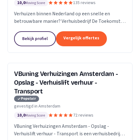
10,0
135 reviews
Moving Score
Verhuizen binnen Nederland op een snelle en
betrouwbare manier? Verhuisbedrijf De Toekomst
zorgt ervoor dat uw spullen op veilige wijze verhuisd
worden naar de nieuwe locatie. En dat 24/7! Want of
Vergelijk offertes
Bekijk profiel
u...
VBuning Verhuizingen Amsterdam -
Opslag - Verhuislift verhuur -
Transport
Populair
gevestigd in Amsterdam
10,0
72 reviews
Moving Score
VBuning Verhuizingen Amsterdam - Opslag -
Verhuislift verhuur - Transport is een verhuisbedrijf