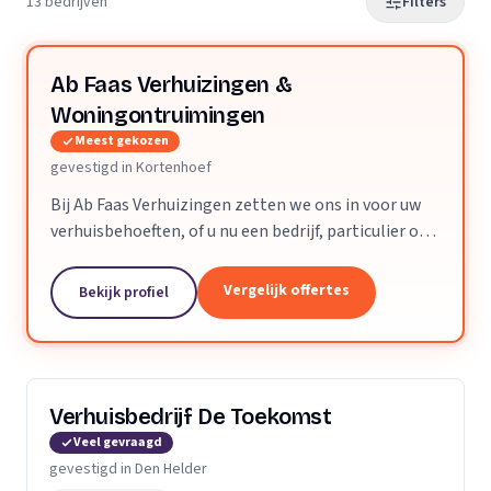
13 bedrijven
Filters
Ab Faas Verhuizingen &
Woningontruimingen
Meest gekozen
gevestigd in Kortenhoef
Bij Ab Faas Verhuizingen zetten we ons in voor uw
verhuisbehoeften, of u nu een bedrijf, particulier of
senior bent. Met 25 jaar ervaring in de zorgsector,
begrijpen we de unieke behoeften van...
Vergelijk offertes
Bekijk profiel
Verhuisbedrijf De Toekomst
Veel gevraagd
gevestigd in Den Helder