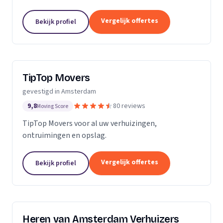
te helpen met al uw verhuisbehoeften, zowel voor
verhuizing.
particuliere als zakelijke klanten. Met eigen...
Vergelijk offertes
Bekijk profiel
TipTop Movers
gevestigd in Amsterdam
9,8
80 reviews
Moving Score
TipTop Movers voor al uw verhuizingen,
ontruimingen en opslag.
Vergelijk offertes
Bekijk profiel
Heren van Amsterdam Verhuizers