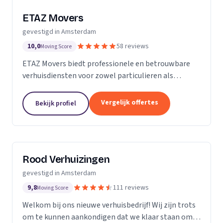
ETAZ Movers
gevestigd in Amsterdam
10,0
58 reviews
Moving Score
ETAZ Movers biedt professionele en betrouwbare
verhuisdiensten voor zowel particulieren als
bedrijven. Wij combineren ervaring met een
persoonlijke aanpak, zodat elke verhuizing efficiënt
Vergelijk offertes
Bekijk profiel
en zonder stress verloopt. Ons team werkt
zorgvuldig en met oog voor detail, zodat uw
eigendommen veilig op de juiste bestemming
aankomen. Wij bieden flexibele oplossingen, van
Rood Verhuizingen
transport tot volledige inpakservice.
Klanttevredenheid, transparantie en kwaliteit
gevestigd in Amsterdam
staan bij ons voorop. Of het nu gaat om een lokale
9,8
111 reviews
Moving Score
verhuizing of een grotere opdracht, ETAZ Movers
Welkom bij ons nieuwe verhuisbedrijf! Wij zijn trots
denkt met u mee en neemt al het werk uit handen.
om te kunnen aankondigen dat we klaar staan om u
ETAZ Movers – uw partner voor een zorgeloze