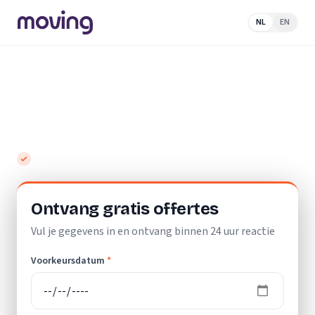
NL
EN
Home
/
Nederland
/
Noord-
Holland
/
Kortenhoef
/
Verhuisbedrijf
Top 10 beste verhuisbedrijven in
Kortenhoef
Gratis en vrijblijvend
Ontvang gratis offertes
Vul je gegevens in en ontvang binnen 24 uur reactie
Voorkeursdatum
*