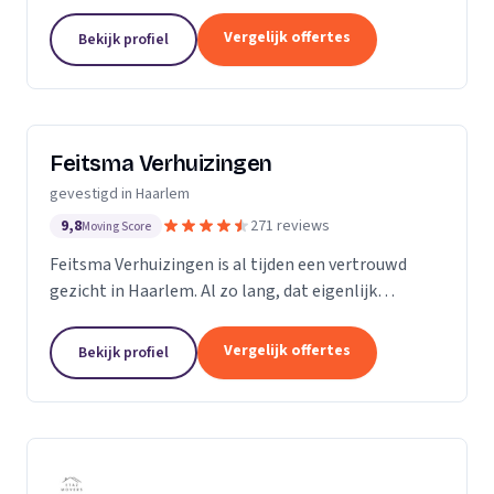
met een vestiging in Amsterdam.
Vergelijk offertes
Bekijk profiel
Feitsma Verhuizingen
gevestigd in Haarlem
9,8
271 reviews
Moving Score
Feitsma Verhuizingen is al tijden een vertrouwd
gezicht in Haarlem. Al zo lang, dat eigenlijk
niemand precies meer weet wanneer opa Feitsma
ooit begonnen is met verhuizen. De eerste
Vergelijk offertes
Bekijk profiel
advertenties van...