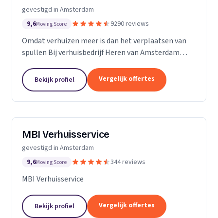
gevestigd in Amsterdam
9,6
9290 reviews
Moving Score
Omdat verhuizen meer is dan het verplaatsen van
spullen Bij verhuisbedrijf Heren van Amsterdam
snappen we dat verhuizen meer is dan alleen het
verplaatsen van spullen.
Vergelijk offertes
Bekijk profiel
MBI Verhuisservice
gevestigd in Amsterdam
9,6
344 reviews
Moving Score
MBI Verhuisservice
Vergelijk offertes
Bekijk profiel