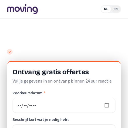
NL
EN
Home
/
Nederland
/
Noord-Holland
/
Kortenhoef
/
Verhuislift
Top 10 beste verhuisliften in Kortenhoef
Gratis en vrijblijvend
Ontvang gratis offertes
Vul je gegevens in en ontvang binnen 24 uur reactie
Voorkeursdatum
*
Beschrijf kort wat je nodig hebt