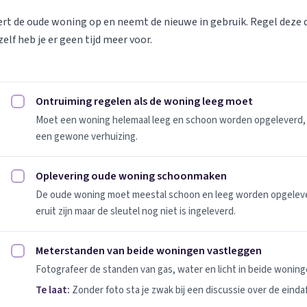
vert de oude woning op en neemt de nieuwe in gebruik. Regel deze
elf heb je er geen tijd meer voor.
Ontruiming regelen als de woning leeg moet
Ontruiming regelen als de woning leeg moet afvinken
Moet een woning helemaal leeg en schoon worden opgeleverd, 
een gewone verhuizing.
Oplevering oude woning schoonmaken
Oplevering oude woning schoonmaken afvinken
De oude woning moet meestal schoon en leeg worden opgeleverd
eruit zijn maar de sleutel nog niet is ingeleverd.
Meterstanden van beide woningen vastleggen
Meterstanden van beide woningen vastleggen afvinken
Fotografeer de standen van gas, water en licht in beide woninge
Te laat:
Zonder foto sta je zwak bij een discussie over de einda