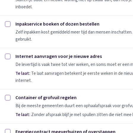
inboedel.
Inpakservice boeken of dozen bestellen
Inpakservice boeken of dozen bestellen afvinken
Zelf inpakken kost gemiddeld meer tijd dan mensen inschatten.
gebruikt.
Internet aanvragen voor je nieuwe adres
Internet aanvragen voor je nieuwe adres afvinken
De levertijd is vaak twee tot vier weken, en soms moet er een
Te laat:
Te laat aanvragen betekent je eerste weken in de nie
internet.
Container of grofvuil regelen
Container of grofvuil regelen afvinken
Bij de meeste gemeenten duurt een ophaalafspraak voor grofvui
Te laat:
Zonder afspraak blijf je met spullen zitten die niet mee
Energiecontract meeverhuizen of overstappen