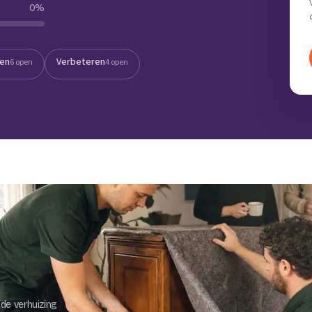
0
%
Verhuisvolume berekenen
enen
Energie vergelijken
ten
Verbeteren
6 open
4 open
de verhuizing