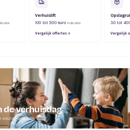
Verhuislift
Opslagru
100 tot 500 euro
30 tot 40
dicatie
indicatie
Vergelijk offertes
Vergelijk o
abblad)
(opent in een nieuw tabblad)
(opent in 
 de verhuisdag
e sleuteloverdracht