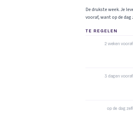
De drukste week. Je le
vooraf, want op de dag z
TE REGELEN
2 weken vooraf
3 dagen vooraf
op de dag zelf