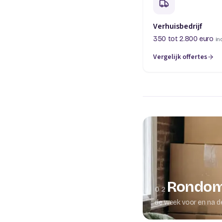
Verhuisbedrijf
350 tot 2.800 euro
in
Vergelijk offertes
(opent in een nieuw t
Rondom
02
de week voor en na d