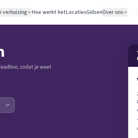
e verhuizing
Hoe werkt het
Locaties
Gidsen
Over ons
Verhuislift
n
Woningontruiming
 deadline, zodat je weet
Schildersbedrijf
Vloerlegger
Elektricien