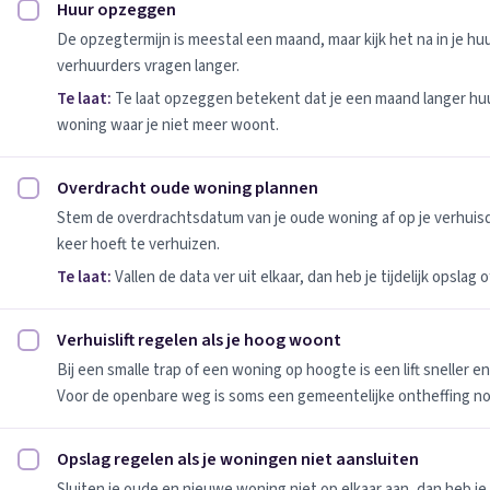
Huur opzeggen
Huur opzeggen afvinken
De opzegtermijn is meestal een maand, maar kijk het na in je h
verhuurders vragen langer.
Te laat:
Te laat opzeggen betekent dat je een maand langer huu
woning waar je niet meer woont.
Overdracht oude woning plannen
Overdracht oude woning plannen afvinken
Stem de overdrachtsdatum van je oude woning af op je verhuis
keer hoeft te verhuizen.
Te laat:
Vallen de data ver uit elkaar, dan heb je tijdelijk opslag
Verhuislift regelen als je hoog woont
Verhuislift regelen als je hoog woont afvinken
Bij een smalle trap of een woning op hoogte is een lift sneller e
Voor de openbare weg is soms een gemeentelijke ontheffing no
Opslag regelen als je woningen niet aansluiten
Opslag regelen als je woningen niet aansluiten afvinken
Sluiten je oude en nieuwe woning niet op elkaar aan, dan heb je 