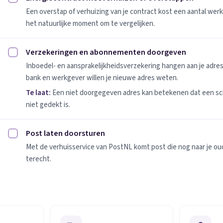
Energiecontract meeverhuizen of overstappen afvinken
Een overstap of verhuizing van je contract kost een aantal werk
het natuurlijke moment om te vergelijken.
Verzekeringen en abonnementen doorgeven
Verzekeringen en abonnementen doorgeven afvinken
Inboedel- en aansprakelijkheidsverzekering hangen aan je adres
bank en werkgever willen je nieuwe adres weten.
Te laat:
Een niet doorgegeven adres kan betekenen dat een sc
niet gedekt is.
Post laten doorsturen
Post laten doorsturen afvinken
Met de verhuisservice van PostNL komt post die nog naar je oude
terecht.