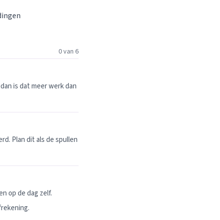
 dingen
0 van 6
dan is dat meer werk dan
. Plan dit als de spullen
n op de dag zelf.
frekening.