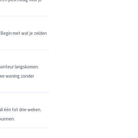
 Begin met wat je zelden
 monteur langskomen.
uwe woning zonder
l één tot drie weken.
 kunnen.