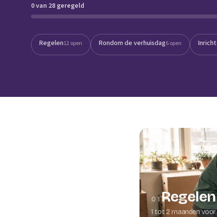
0 van 28 geregeld
Verhuisplanner
Verhuisdozen berek
Regelen
Rondom de verhuisdag
Inrich
12 open
6 open
Regelen
01
1 tot 2 maanden voor 