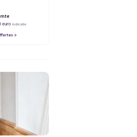
imte
0 euro
indicatie
ffertes
een nieuw tabblad)