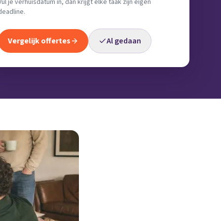
Vul je verhuisdatum in, dan krijgt elke taak zijn eigen
deadline.
Vergelijk offertes
Al gedaan