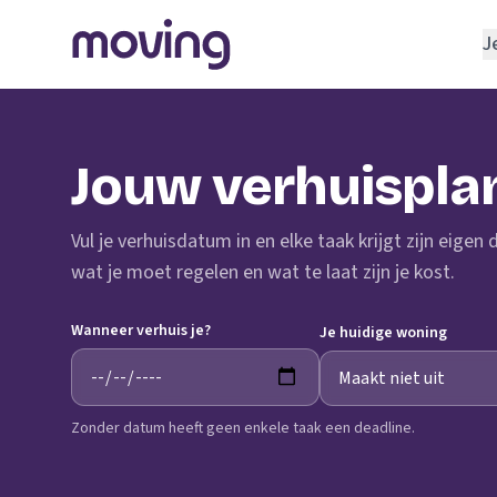
J
REGELEN
Verhuisbedrijf
Jouw verhuispla
Opslagruimte
INRICHTEN
Vul je verhuisdatum in en elke taak krijgt zijn eigen
Schoonmaakbedrijf
wat je moet regelen en wat te laat zijn je kost.
Klusjesman
Wanneer verhuis je?
Loodgieter
Je huidige woning
Slotenmaker
Zonder datum heeft geen enkele taak een deadline.
TOOLS BIJ VERHUIZEN