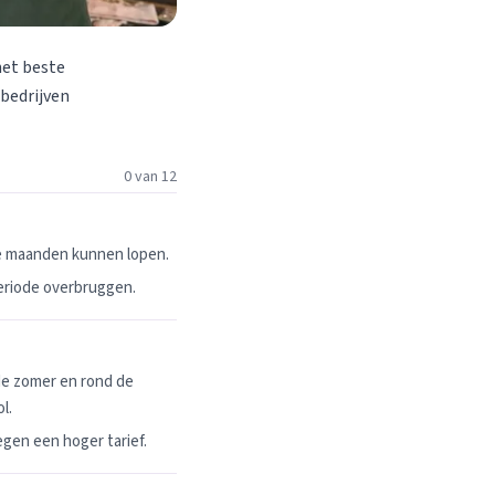
het beste
 bedrijven
0 van 12
ie maanden kunnen lopen.
periode overbruggen.
de zomer en rond de
l.
egen een hoger tarief.