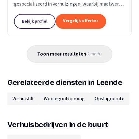
gespecialiseerd in verhuizingen, waarbij maatwerk
en afstemming voor ons centraal staan. Als
secundaire focus faciliteren we logistiek voor
Vergelijk offertes
Bekijk profiel
beurzen en...
Toon meer resultaten
(
2
meer
)
Gerelateerde diensten in Leende
Verhuislift
Woningontruiming
Opslagruimte
Verhuisbedrijven in de buurt