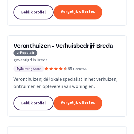
Vergelijk offertes
Bekijk profiel
Veronthuizen - Verhuisbedrijf Breda
Populair
gevestigd in Breda
9,8
95 reviews
Moving Score
Veronthuizen; dé lokale specialist in het verhuizen,
ontruimen en opleveren van woning en
bedrijfspanden. Alles geregeld bij één betrouwbare
partner. Klanttevredenheid en een zorgeloze service
Vergelijk offertes
Bekijk profiel
staat...