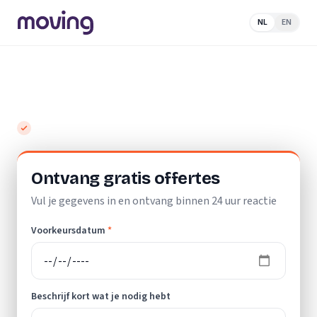
NL
EN
Home
/
Nederland
/
Noord-Brabant
/
Leende
/
Verhuisbedrijf
Top 10 beste verhuisbedrijven in Leende
Gratis en vrijblijvend
Ontvang gratis offertes
Vul je gegevens in en ontvang binnen 24 uur reactie
Voorkeursdatum
*
Beschrijf kort wat je nodig hebt