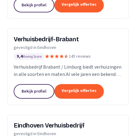
Vergelijk offertes
Bekijk profiel
Verhuisbedrijf-Brabant
gevestigd in Eindhoven
9,4
145 reviews
Moving Score
Verhuisbedrijf Brabant / Limburg biedt verhuizingen
in alle soorten en maten.Al vele jaren een bekend
verhuisbedrijf in de regio. Wij bieden een
totaaloplossing waarin alles mogelijk is. Heeft u...
Vergelijk offertes
Bekijk profiel
Eindhoven Verhuisbedrijf
gevestigd in Eindhoven