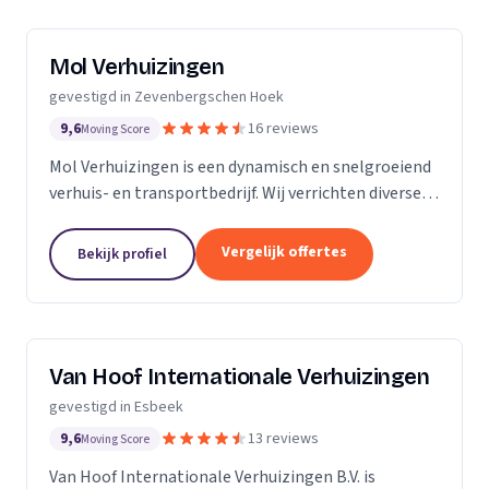
Mol Verhuizingen
gevestigd in Zevenbergschen Hoek
9,6
16 reviews
Moving Score
Mol Verhuizingen is een dynamisch en snelgroeiend
verhuis- en transportbedrijf. Wij verrichten diverse
diensten rondom verhuizen, zoals inpakken en
sjouwen, en verzorgen transportklussen. Alle...
Vergelijk offertes
Bekijk profiel
Van Hoof Internationale Verhuizingen
gevestigd in Esbeek
9,6
13 reviews
Moving Score
Van Hoof Internationale Verhuizingen B.V. is