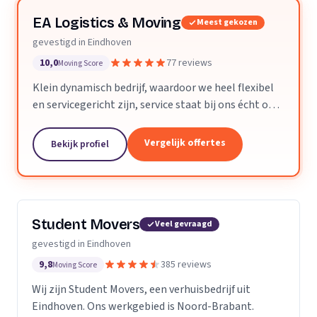
EA Logistics & Moving
Meest gekozen
gevestigd in Eindhoven
10,0
77 reviews
Moving Score
Klein dynamisch bedrijf, waardoor we heel flexibel
en servicegericht zijn, service staat bij ons écht op
nummer één.
Vergelijk offertes
Bekijk profiel
Student Movers
Veel gevraagd
gevestigd in Eindhoven
9,8
385 reviews
Moving Score
Wij zijn Student Movers, een verhuisbedrijf uit
Eindhoven. Ons werkgebied is Noord-Brabant.