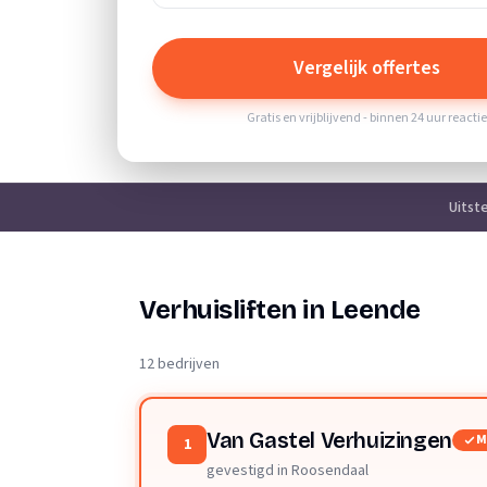
Vergelijk offertes
Gratis en vrijblijvend - binnen 24 uur reacti
Uitst
Verhuisliften in Leende
12 bedrijven
Van Gastel Verhuizingen
M
1
gevestigd in Roosendaal