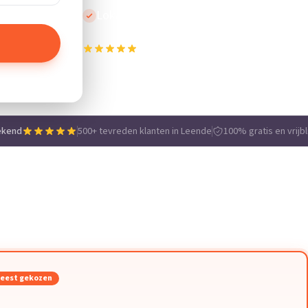
Lokale vakmensen
500+ tevreden klanten in Leende
e
ekend
500+ tevreden klanten in Leende
100% gratis en vrijbl
eest gekozen