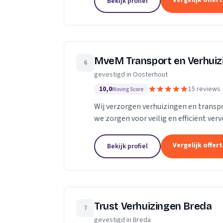
Vergelijk offer
Bekijk profiel
MveM Transport en Verhuiz
6
gevestigd in Oosterhout
10,0
15 reviews
Moving Score
Wij verzorgen verhuizingen en transpo
we zorgen voor veilig en efficiënt ver
Vergelijk offer
Bekijk profiel
Trust Verhuizingen Breda
7
gevestigd in Breda