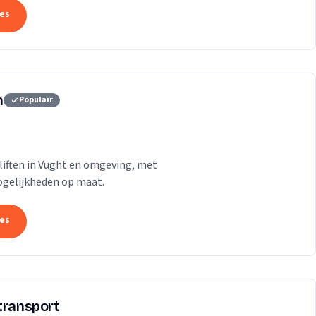
tes
n
Populair
liften in Vught en omgeving, met
ogelijkheden op maat.
tes
transport