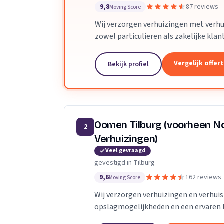
9,8
87 reviews
Moving Score
Wij verzorgen verhuizingen met verhu
zowel particulieren als zakelijke klan
Vergelijk offer
Bekijk profiel
Oomen Tilburg (voorheen No
2
Verhuizingen)
Veel gevraagd
gevestigd in Tilburg
9,6
162 reviews
Moving Score
Wij verzorgen verhuizingen en verhuis
opslagmogelijkheden en een ervaren t