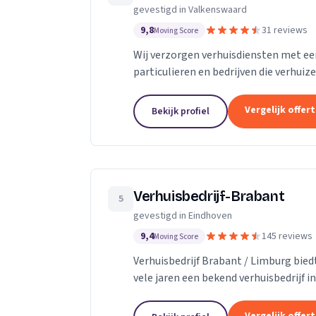
gevestigd in Valkenswaard
9,8
31 reviews
Moving Score
Wij verzorgen verhuisdiensten met een
particulieren en bedrijven die verhuiz
Vergelijk offer
Bekijk profiel
Verhuisbedrijf-Brabant
5
gevestigd in Eindhoven
9,4
145 reviews
Moving Score
Verhuisbedrijf Brabant / Limburg bied
vele jaren een bekend verhuisbedrijf i
waarin alles mogelijk is. Heeft u...