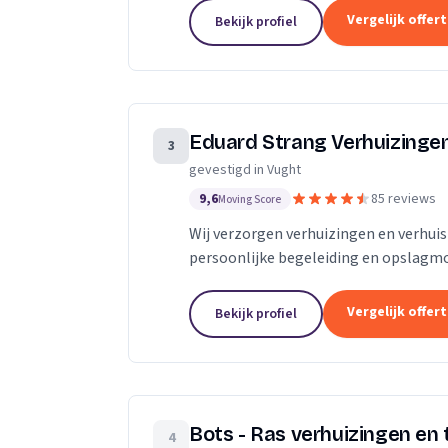
Vergelijk offer
Bekijk profiel
Eduard Strang Verhuizinge
3
gevestigd in Vught
9,6
85 reviews
Moving Score
Wij verzorgen verhuizingen en verhuis
persoonlijke begeleiding en opslagm
Vergelijk offer
Bekijk profiel
Bots - Ras verhuizingen en 
4