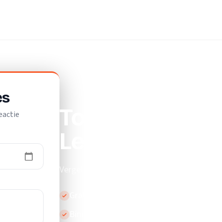
es
Top 10 beste ve
eactie
Leende
Vergelijk de beste verhuisliften in Leende.
Gratis en vrijblijvend
Binnen 24 uur reactie