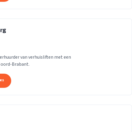
urg
verhuurder van verhuisliften met een
n Noord-Brabant.
tes