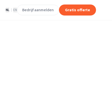
Bedrijf aanmelden
Gratis offerte
NL
|
EN
rhuisliften in