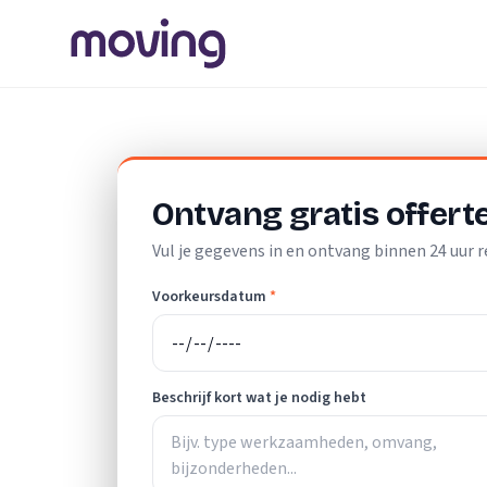
Home
/
Nederland
/
Noord-Brabant
/
Leende
/
Verhuislift
Ontvang gratis offert
Vul je gegevens in en ontvang binnen 24 uur r
Voorkeursdatum
*
Beschrijf kort wat je nodig hebt