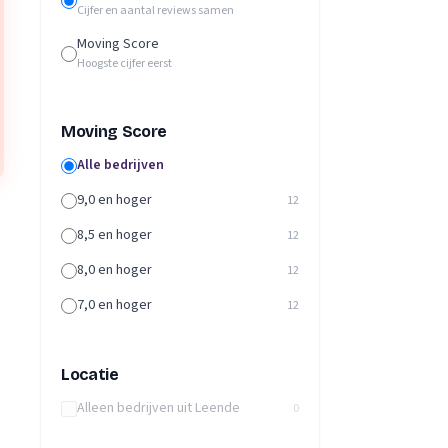
Cijfer en aantal reviews samen
Moving Score
Hoogste cijfer eerst
Moving Score
Alle bedrijven
9,0 en hoger
12
8,5 en hoger
12
8,0 en hoger
12
7,0 en hoger
12
Locatie
Alleen bedrijven uit Leende
0