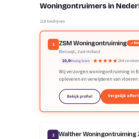
Verhuisplanner
Woningontruimers in Neder
Verhuisdozen berek
218 bedrijven
ZSM Woningontruiming
Me
1
Bleiswijk, Zuid-Holland
10,0
264 review
Moving Score
Wij verzorgen woningontruiming in Bl
opleveren en verwijderen van vloeren
Vergelijk offer
Bekijk profiel
Walther Woningontruiming
2