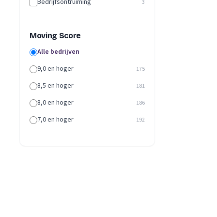
Bedrijfsontruiming
3
Moving Score
Alle bedrijven
9,0 en hoger
175
8,5 en hoger
181
8,0 en hoger
186
7,0 en hoger
192