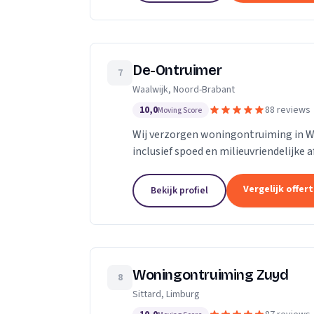
De-Ontruimer
7
Waalwijk, Noord-Brabant
10,0
88 reviews
Moving Score
Wij verzorgen woningontruiming in Waa
inclusief spoed en milieuvriendelijke 
Vergelijk offer
Bekijk profiel
Woningontruiming Zuyd
8
Sittard, Limburg