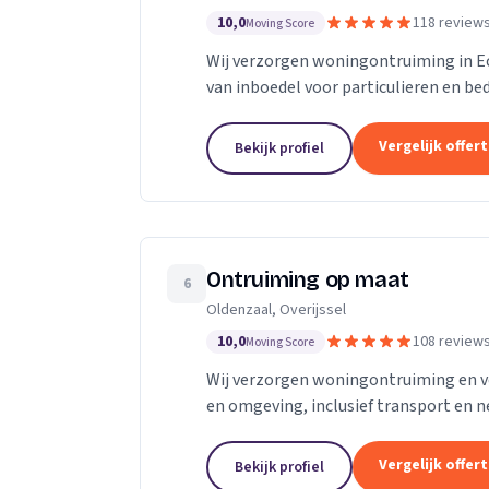
10,0
118 review
Moving Score
Wij verzorgen woningontruiming in Ec
van inboedel voor particulieren en be
Vergelijk offer
Bekijk profiel
Ontruiming op maat
6
Oldenzaal, Overijssel
10,0
108 review
Moving Score
Wij verzorgen woningontruiming en v
en omgeving, inclusief transport en n
Vergelijk offer
Bekijk profiel