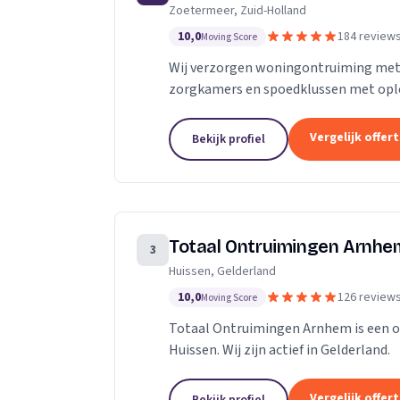
Zoetermeer, Zuid-Holland
10,0
184 review
Moving Score
Wij verzorgen woningontruiming met 
zorgkamers en spoedklussen met opl
Vergelijk offer
Bekijk profiel
Totaal Ontruimingen Arnhe
3
Huissen, Gelderland
10,0
126 review
Moving Score
Totaal Ontruimingen Arnhem is een on
Huissen. Wij zijn actief in Gelderland.
Vergelijk offer