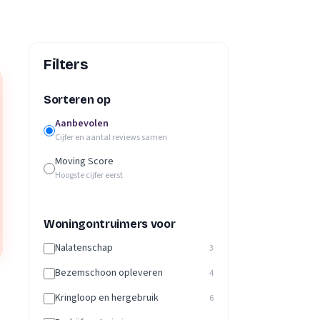
Filters
Sorteren op
Aanbevolen
Cijfer en aantal reviews samen
Moving Score
Hoogste cijfer eerst
Woningontruimers voor
Nalatenschap
3
Bezemschoon opleveren
4
Kringloop en hergebruik
6