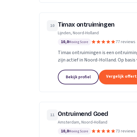
Timax ontruimingen
10
Lijnden, Noord-Holland
10,0
77 reviews
Moving Score
Timax ontruimingen is een ontruimings
zijn actief in Noord-Holland. Op basis
Vergelijk offer
Bekijk profiel
Ontruimend Goed
11
Amsterdam, Noord-Holland
10,0
73 reviews
Moving Score