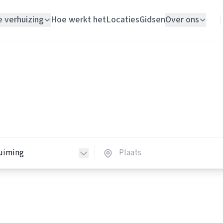
e verhuizing
Hoe werkt het
Locaties
Gidsen
Over ons
Verhuislift
Woningontruimers
Woningontruiming
ingontruimers in Nederlan
Schildersbedrijf
 woningontruimers in heel Nederland.
Vloerlegger
Elektricien