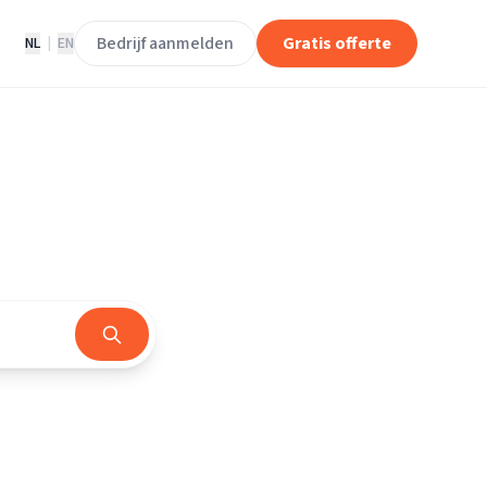
Bedrijf aanmelden
Gratis offerte
NL
|
EN
d