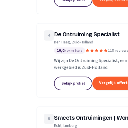
Bekijk profiel
De Ontruiming Specialist
4
Den Haag, Zuid-Holland
10,0
118 review
Moving Score
Wij zijn De Ontruiming Specialist, ee
werkgebied is Zuid-Holland.
Vergelijk offer
Bekijk profiel
Smeets Ontruimingen | Won
5
Echt, Limburg