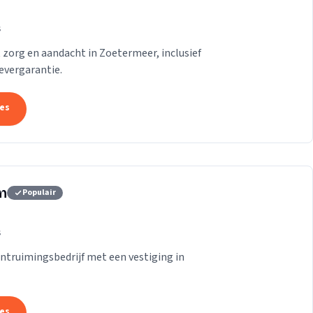
s
zorg en aandacht in Zoetermeer, inclusief
evergarantie.
tes
m
Populair
s
truimingsbedrijf met een vestiging in
tes