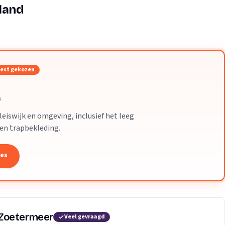
Verhuisvolume berekenen
land
enen
Energie vergelijken
est gekozen
s
eiswijk en omgeving, inclusief het leeg
 en trapbekleding.
tes
 Zoetermeer
Veel gevraagd