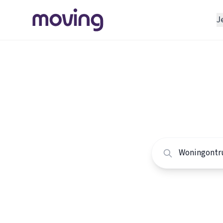
J
REGELEN
Verhuisbedrijf
Home
/
Nederland
/
Opslagruimte
Alle won
INRICHTEN
Schoonmaakbedrijf
Vergelijk de beste
Klusjesman
Loodgieter
Slotenmaker
TOOLS BIJ VERHUIZEN