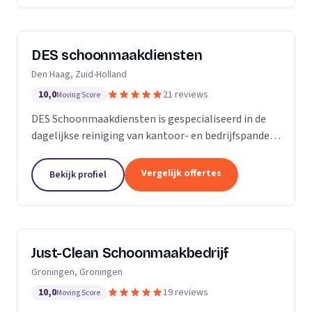
DES schoonmaakdiensten
Den Haag, Zuid-Holland
10,0
21 reviews
Moving Score
DES Schoonmaakdiensten is gespecialiseerd in de
dagelijkse reiniging van kantoor- en bedrijfspanden
in de regio Zuid-Holland. Daarnaast hebben we veel
ervaring in de glas- en gevelreiniging. Maar met...
Vergelijk offertes
Bekijk profiel
Just-Clean Schoonmaakbedrijf
Groningen, Groningen
10,0
19 reviews
Moving Score