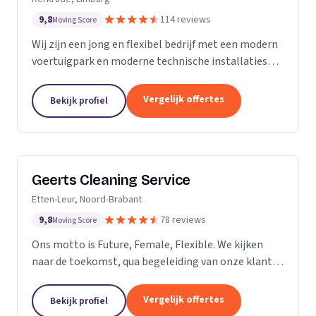
9,8
114 reviews
Moving Score
Wij zijn een jong en flexibel bedrijf met een modern
voertuigpark en moderne technische installaties
t.b.v. de glasbewassing en schoonmaak. Wij werken
zowel voor Particulier als zakelijke klanten....
Vergelijk offertes
Bekijk profiel
Geerts Cleaning Service
Etten-Leur, Noord-Brabant
9,8
78 reviews
Moving Score
Ons motto is Future, Female, Flexible. We kijken
naar de toekomst, qua begeleiding van onze klanten
en duurzaamheid van onze producten. Als twee
vrouwelijke ondernemers behandelen wij ons
Vergelijk offertes
Bekijk profiel
personeel...