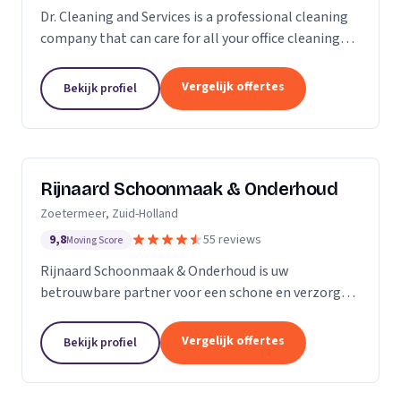
Dr. Cleaning and Services is a professional cleaning
company that can care for all your office cleaning
needs. We offer a wide range of services, from
general cleaning to deep cleaning, so you can...
Vergelijk offertes
Bekijk profiel
Rijnaard Schoonmaak & Onderhoud
Zoetermeer, Zuid-Holland
9,8
55 reviews
Moving Score
Rijnaard Schoonmaak & Onderhoud is uw
betrouwbare partner voor een schone en verzorgde
woon- of werkomgeving. Als kleinschalig, maar
goed georganiseerd schoonmaakbedrijf uit
Vergelijk offertes
Bekijk profiel
Zoetermeer, bieden wij...