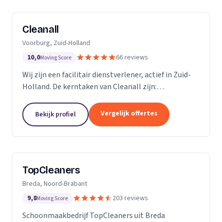
Cleanall
Voorburg, Zuid-Holland
10,0
66 reviews
Moving Score
Wij zijn een facilitair dienstverlener, actief in Zuid-
Holland. De kerntaken van Cleanall zijn:
schoonmaak, vloeronderhoud en glasbewassing die
wij aanbieden in particulieren en zakelijke
Vergelijk offertes
Bekijk profiel
omgevingen....
TopCleaners
Breda, Noord-Brabant
9,8
203 reviews
Moving Score
Schoonmaakbedrijf TopCleaners uit Breda