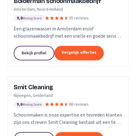
Bolderman schoonmaakbedrijf
Amsterdam, Noord-Holland
9,8
35 reviews
Moving Score
Een glazenwasser in Amsterdam en/of
schoonmaakbedrijf met een snelle en goede service
gezocht? Onze vakbekwame glazenwassers en
schoonmaakmedewerkers zijn actief in héél
Vergelijk offertes
Bekijk profiel
Amsterdam en ontzorgen u met...
Smit Cleaning
Nijmegen, Gelderland
9,6
66 reviews
Moving Score
Schoonmaken is onze expertise en tevreden klanten
zijn ons streven. Smit Cleaning bestaat uit een team
van vakmensen met uitgebreide ervaring in het