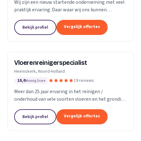
Wij zijn een nieuw startende onderneming met veel
praktijk ervaring. Daar waar wij ons kunnen
onderscheiding in direct contact zonder al te veel
schijven. Direct antwoord en flexibele
Vergelijk offertes
Bekijk profiel
inzetbaarheid....
Vloerenreinigerspecialist
Heemskerk, Noord-Holland
10,0
19 reviews
Moving Score
Meer dan 25 jaar ervaring in het reinigen /
onderhoud van vele soorten vloeren en het grondig
reinigen en desinfecteren van diverse ruimtes en
objecten zoals meubels en stoelen, zowel bij u
Vergelijk offertes
Bekijk profiel
thuis...