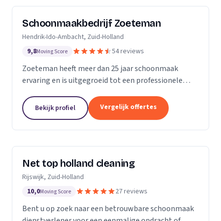
Schoonmaakbedrijf Zoeteman
Hendrik-Ido-Ambacht, Zuid-Holland
9,8
54 reviews
Moving Score
Zoeteman heeft meer dan 25 jaar schoonmaak
ervaring en is uitgegroeid tot een professionele
facilitair dienstverlener. Met ruim 100 enthousiaste
medewerkers zijn we actief in de regio Rotterdam,...
Vergelijk offertes
Bekijk profiel
Net top holland cleaning
Rijswijk, Zuid-Holland
10,0
27 reviews
Moving Score
Bent u op zoek naar een betrouwbare schoonmaak
dienstverlener voor een eenmalige opdracht of