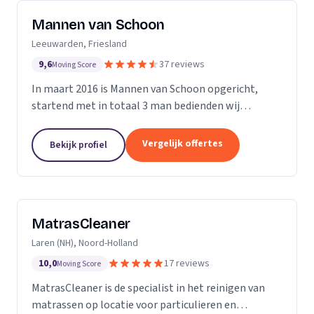
Mannen van Schoon
Leeuwarden, Friesland
9,6
37 reviews
Moving Score
In maart 2016 is Mannen van Schoon opgericht,
startend met in totaal 3 man bedienden wij
voornamelijk de lokale markt. Met de focus op
specialistische schoonmaak groeide Mannen van
Vergelijk offertes
Bekijk profiel
Schoon al snel uit...
MatrasCleaner
Laren (NH), Noord-Holland
10,0
17 reviews
Moving Score
MatrasCleaner is de specialist in het reinigen van
matrassen op locatie voor particulieren en