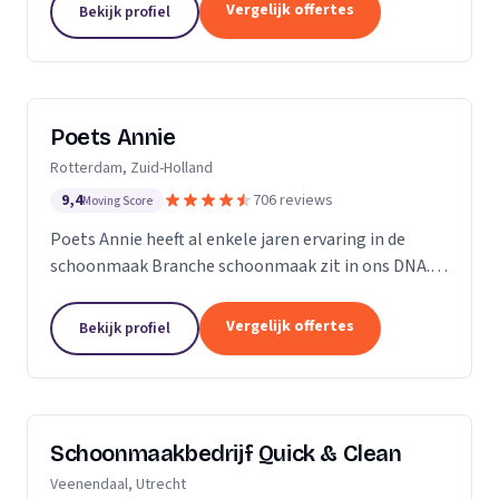
professioneel reinigen van zonnepanelen,
Vergelijk offertes
Bekijk profiel
dakgoten...
Poets Annie
Rotterdam, Zuid-Holland
9,4
706 reviews
Moving Score
Poets Annie heeft al enkele jaren ervaring in de
schoonmaak Branche schoonmaak zit in ons DNA.
Wij hebben ervaring in de algemene ruimtes
Kantoor panden Scholen Zwembaden Vakantie
Vergelijk offertes
Bekijk profiel
parkeren Traphuizen...
Schoonmaakbedrijf Quick & Clean
Veenendaal, Utrecht