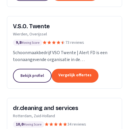
V.S.O. Twente
Wierden, Overijssel
9,8
73 reviews
Moving Score
Schoonmaakbedrijf VSO Twente | Alert FD is een
toonaangevende organisatie in de
schoonmaakbranche. Met onze geavanceerde
technieken en moderne machines, onderscheiden
Vergelijk offertes
Bekijk profiel
we ons door het leveren van...
dr.cleaning and services
Rotterdam, Zuid-Holland
10,0
34 reviews
Moving Score