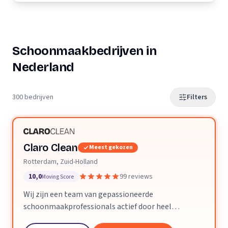
Schoonmaakbedrijven in
Nederland
300 bedrijven
Filters
Claro Clean
Meest gekozen
Rotterdam, Zuid-Holland
10,0
99 reviews
Moving Score
Wij zijn een team van gepassioneerde
schoonmaakprofessionals actief door heel
Nederland. We geloven dat een schone ruimte je