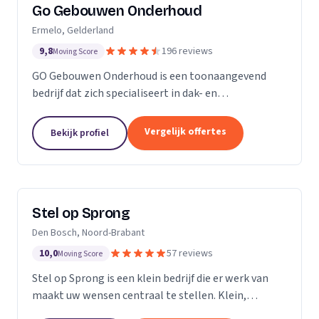
Go Gebouwen Onderhoud
Ermelo, Gelderland
9,8
196 reviews
Moving Score
GO Gebouwen Onderhoud is een toonaangevend
bedrijf dat zich specialiseert in dak- en
gevelreiniging en al het onderhoud dat daarmee
samenhangt. Met onze vakkundige aanpak zorgen
Vergelijk offertes
Bekijk profiel
we ervoor dat uw pand...
Stel op Sprong
Den Bosch, Noord-Brabant
10,0
57 reviews
Moving Score
Stel op Sprong is een klein bedrijf die er werk van
maakt uw wensen centraal te stellen. Klein,
persoonlijk en meer dan een uitstekende dienst. Wij