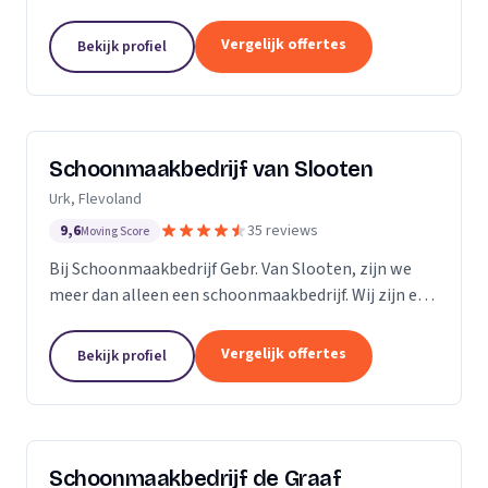
bedrijven. Met een inwendige dieptereiniging en UVC
desinfectie van de matrassen wordt alle vervuiling...
Vergelijk offertes
Bekijk profiel
Schoonmaakbedrijf van Slooten
Urk, Flevoland
9,6
35 reviews
Moving Score
Bij Schoonmaakbedrijf Gebr. Van Slooten, zijn we
meer dan alleen een schoonmaakbedrijf. Wij zijn een
team van toegewijde professionals die zich inzetten
om uw omgeving schoon, fris en gastvrij te...
Vergelijk offertes
Bekijk profiel
Schoonmaakbedrijf de Graaf