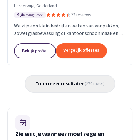
Harderwijk, Gelderland
9,8
22 reviews
Moving Score
We zijn een klein bedrijf en weten van aanpakken,
zowel glasbewassing of kantoor schoonmaak en
hotel schoonmaak of scholen, en allerlei andere
bedrijven waar schoon gemaakt moet worden is
Vergelijk offertes
Bekijk profiel
voor ons...
Toon meer resultaten
(
270
meer
)
Zie wat je wanneer moet regelen