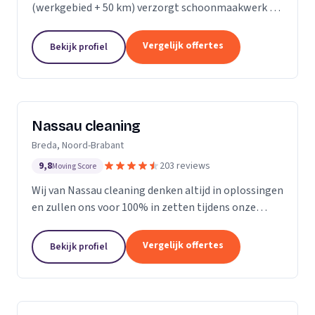
(werkgebied + 50 km) verzorgt schoonmaakwerk bij
bedrijven en particulieren. Ons team bestaat uit 70
enthousiaste en vak geschoolde schoonmakers. Wij
Vergelijk offertes
Bekijk profiel
leveren...
Nassau cleaning
Breda, Noord-Brabant
9,8
203 reviews
Moving Score
Wij van Nassau cleaning denken altijd in oplossingen
en zullen ons voor 100% in zetten tijdens onze
werkzaamheden!
Vergelijk offertes
Bekijk profiel