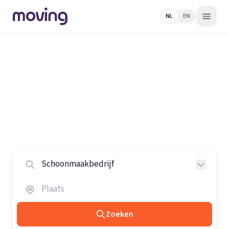
NL
EN
Home
/
Nederland
/
Schoonmaakbedrijven
Alle schoonmaakbedrijven in
Nederland
Vergelijk de beste schoonmaakbedrijven in heel
Nederland.
Zoeken