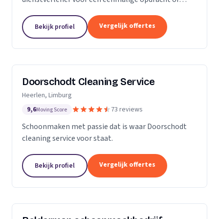
wekelijkse schoonmaak? Wij zijn een klein maar
groeiende onderneming die zich uit wilt breiden in
Vergelijk offertes
Bekijk profiel
het vak.
Doorschodt Cleaning Service
Heerlen, Limburg
9,6
73 reviews
Moving Score
Schoonmaken met passie dat is waar Doorschodt
cleaning service voor staat.
Vergelijk offertes
Bekijk profiel