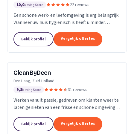
10,0
22 reviews
Moving Score
Een schone werk- en leefomgeving is erg belangrijk.
Wanneer uw huis hygiënisch is heeft u minder
gezondheidsrisico’s. Daarnaast maakt het natuurlijk
een goede indruk op anderen, als uw bedrijfspand...
Vergelijk offertes
Bekijk profiel
CleanByDeen
Den Haag, Zuid-Holland
9,8
31 reviews
Moving Score
Werken vanuit passie, gedreven om klanten weer te
laten genieten van een frisse en schone omgeving.
Uw interieur 100% bacterie, geur en VLEKVRIJ!
Beleef het weer als nieuw! Het bedrijf voor uw...
Vergelijk offertes
Bekijk profiel