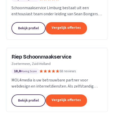
Schoonmaakservice Limburg bestaat uit een
enthousiast team onder leiding van Sean Bongers,
de eigenaar. Hij is vol passie dit bedrijf begonnen na
een aantal jaren in de schoonmaakbranche
Vergelijk offertes
Bekijk profiel
werkzaam te...
Riep Schoonmaakservice
Zoetermeer, Zuid-Holland
10,0
68 reviews
Moving Score
MOL4media is uw betrouwbare partner voor
webdesign en internetdiensten. Als zelfstandig
webdesigner en -bouwer, gespecialiseerd in het
Content Management Systeem Joomla, zet ik, Ton
Vergelijk offertes
Bekijk profiel
van der Helm,...