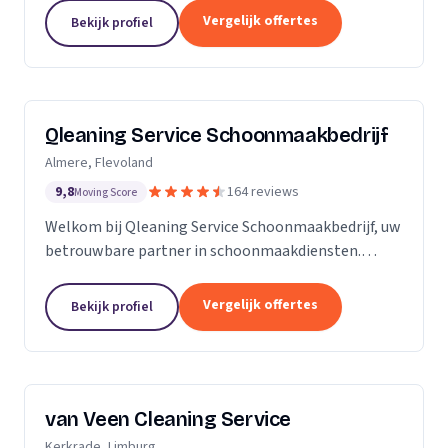
zijn Stel op Sprong gestart om mensen te helpen
Vergelijk offertes
Bekijk profiel
en...
Qleaning Service Schoonmaakbedrijf
Almere, Flevoland
9,8
164 reviews
Moving Score
Welkom bij Qleaning Service Schoonmaakbedrijf, uw
betrouwbare partner in schoonmaakdiensten.
Gevestigd in het bruisende Flevoland, streven wij
ernaar om de standaard in schoonmaakexpertise
Vergelijk offertes
Bekijk profiel
te...
van Veen Cleaning Service
Kerkrade, Limburg