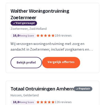
Walther Woningontruiming
Zoetermeer
Veel gevraagd
Zoetermeer, Zuid-Holland
10,0
184 reviews
Moving Score
Wij verzorgen woningontruiming met zorg en
aandacht in Zoetermeer, inclusief zorgkamers en
spoedklussen met oplevergarantie.
Vergelijk offertes
Bekijk profiel
Totaal Ontruimingen Arnhem
Populair
Huissen, Gelderland
10,0
126 reviews
Moving Score