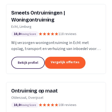
Smeets Ontruimingen |
Woningontruiming
Echt, Limburg
10,0
118 reviews
Moving Score
Wij verzorgen woningontruiming in Echt met
opslag, transport en verhuizing van inboedel voor
particulieren en bedrijven in Limburg en Noord-
Brabant.
Vergelijk offertes
Bekijk profiel
Ontruiming op maat
Oldenzaal, Overijssel
10,0
108 reviews
Moving Score