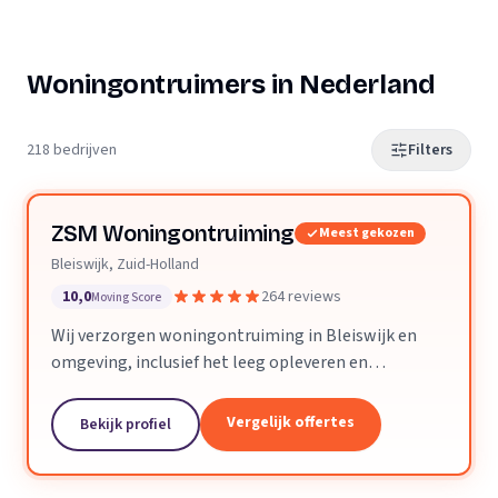
Woningontruimers in Nederland
218 bedrijven
Filters
ZSM Woningontruiming
Meest gekozen
Bleiswijk, Zuid-Holland
10,0
264 reviews
Moving Score
Wij verzorgen woningontruiming in Bleiswijk en
omgeving, inclusief het leeg opleveren en
verwijderen van vloeren en trapbekleding.
Vergelijk offertes
Bekijk profiel