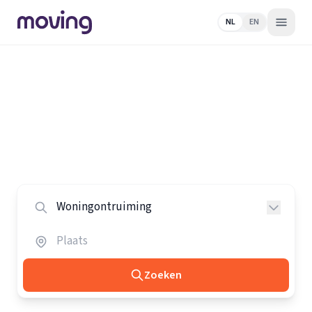
NL
EN
Home
/
Nederland
/
Woningontruimers
Alle woningontruimers in
Nederland
Vergelijk de beste woningontruimers in heel Nederland.
Zoeken