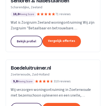
Senioren & Nabestaanden
Scharendijke, Zeeland
10,0
71 reviews
Moving Score
Wat is Zorgruim Zeeland woningontruiming Wij zijn
Zorgruim "Betaalbaar en betrouwbare
professionals in woningontruiming, schoonmaak en
kleine verhuizingen.” Onze Kwaliteit is namelijk zo
Vergelijk offertes
Bekijk profiel
ongelofelijk...
Boedeluitruimer.nl
Zoeterwoude, Zuid-Holland
9,8
310 reviews
Moving Score
Wij verzorgen woningontruiming in Zoeterwoude
met bezemschoon opleveren en een snelle,
milieubewuste aanpak voor particulieren en