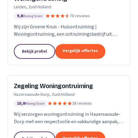
Leiden, Zuid-Holland
9,8
78 reviews
Moving Score
Wij zijn Groene Kruis - Huisontruiming |
Woningontruiming, een ontruimingsbedrijf uit
Leiden. Ons werkgebied is Zuid-Holland.
Vergelijk offertes
Bekijk profiel
Zegeling Woningontruiming
Hazerswoude-Dorp, Zuid-Holland
10,0
38 reviews
Moving Score
Wij verzorgen woningontruiming in Hazerswoude-
Dorp met een respectvolle en vakkundige aanpak,
inclusief zorgkamer- en bedrijfsontruiming.