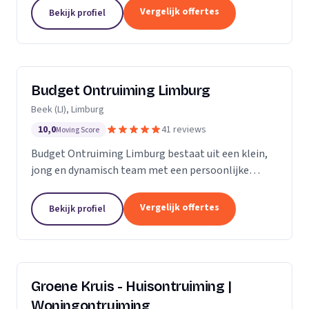
opleveringen. Met onze diensten, die zich
Vergelijk offertes
Bekijk profiel
uitstrekken over Midden- en...
Budget Ontruiming Limburg
Beek (LI), Limburg
10,0
41 reviews
Moving Score
Budget Ontruiming Limburg bestaat uit een klein,
jong en dynamisch team met een persoonlijke
aanpak. Door deze persoonlijke aanpak kunnen wij
de kwaliteit leveren die u uiteraard belangrijk vindt.
Vergelijk offertes
Bekijk profiel
Groene Kruis - Huisontruiming |
Woningontruiming