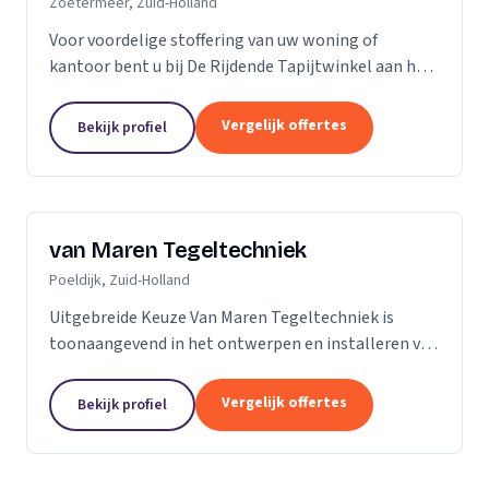
Zoetermeer, Zuid-Holland
Voor voordelige stoffering van uw woning of
kantoor bent u bij De Rijdende Tapijtwinkel aan het
juiste adres. Wij bezoeken u op uw locatie of bij u
thuis met ons uitgebreide 'up to date' collectie...
Vergelijk offertes
Bekijk profiel
van Maren Tegeltechniek
Poeldijk, Zuid-Holland
Uitgebreide Keuze Van Maren Tegeltechniek is
toonaangevend in het ontwerpen en installeren van
schitterende badkamers, toiletten en keukens voor
een aantrekkelijke prijs. Bij ons treft u een...
Vergelijk offertes
Bekijk profiel