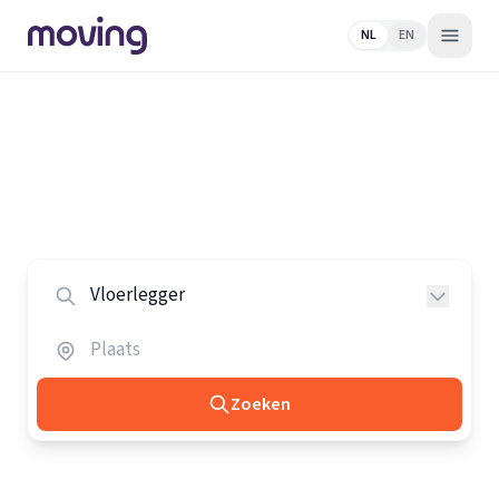
NL
EN
Home
/
Nederland
/
Vloerleggers
Alle vloerleggers in Nederland
Vergelijk de beste vloerleggers in heel Nederland.
Zoeken