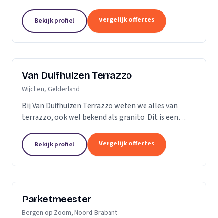
vader en al snel ging ik mee de vloer op. Dit is dan
ook de reden dat ik besloot zelf...
Vergelijk offertes
Bekijk profiel
Van Duifhuizen Terrazzo
Wijchen, Gelderland
Bij Van Duifhuizen Terrazzo weten we alles van
terrazzo, ook wel bekend als granito. Dit is een
mengsel van cement en gebroken marmer. Terrazzo
is in principe te produceren in elke vorm....
Vergelijk offertes
Bekijk profiel
Parketmeester
Bergen op Zoom, Noord-Brabant