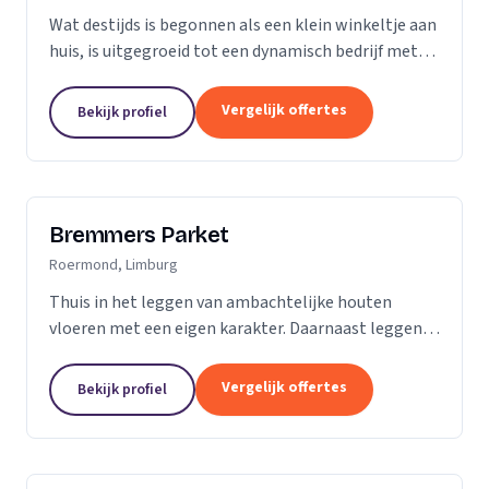
Wat destijds is begonnen als een klein winkeltje aan
huis, is uitgegroeid tot een dynamisch bedrijf met
een ruime showroom om de hedendaagse stijlen en
mogelijkheden op het gebied van parket, kurk en...
Vergelijk offertes
Bekijk profiel
Bremmers Parket
Roermond, Limburg
Thuis in het leggen van ambachtelijke houten
vloeren met een eigen karakter. Daarnaast leggen
wij ook verouderde vloeren, lamelparket, diverse
soorten laminaat en PVC vloeren. Heeft u al een...
Vergelijk offertes
Bekijk profiel