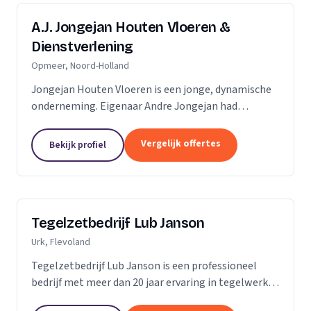
A.J. Jongejan Houten Vloeren &
Dienstverlening
Opmeer, Noord-Holland
Jongejan Houten Vloeren is een jonge, dynamische
onderneming. Eigenaar Andre Jongejan had
jarenlange ervaring in de parket- en
timmerbranche, toen hij in 2004 met zijn eigen
Vergelijk offertes
Bekijk profiel
bedrijf van start ging....
Tegelzetbedrijf Lub Janson
Urk, Flevoland
Tegelzetbedrijf Lub Janson is een professioneel
bedrijf met meer dan 20 jaar ervaring in tegelwerk.
Specialist in vloeren- en wandtegels.