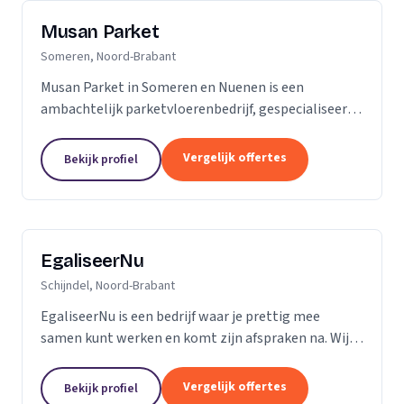
Musan Parket
Someren, Noord-Brabant
Musan Parket in Someren en Nuenen is een
ambachtelijk parketvloerenbedrijf, gespecialiseerd
in het verwerken van traditionele parketvloeren en
het adres bij uitstek voor de renovatie van
Vergelijk offertes
Bekijk profiel
bestaande...
EgaliseerNu
Schijndel, Noord-Brabant
EgaliseerNu is een bedrijf waar je prettig mee
samen kunt werken en komt zijn afspraken na. Wij
zijn pas tevreden als de vloer er strak en netjes
uitziet.
Vergelijk offertes
Bekijk profiel