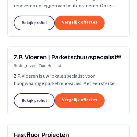
renoveren en leggen van houten vloeren. Onze
klanten vertrouwen ons op de kwaliteit die wij al
jaren leveren. Of het gaat om een nieuwe vloer of
Vergelijk offertes
Bekijk profiel
een...
Z.P. Vloeren | Parketschuurspecialist®
Bodegraven, Zuid-Holland
Z.P. Vloeren is uw lokale specialist voor
hoogwaardige parketrenovaties. Met een sterke
aanwezigheid in de regio's Zoetermeer, Alphen aan
den Rijn en Gouda, bieden we onze diensten aan
Vergelijk offertes
Bekijk profiel
zowel...
Fastfloor Projecten