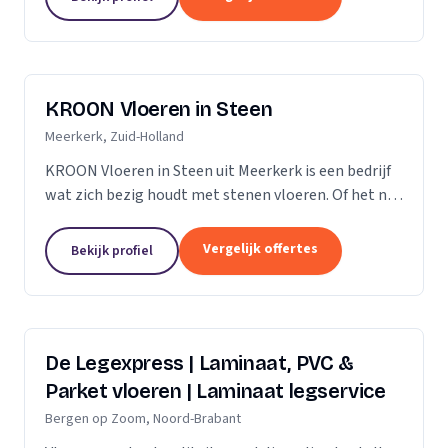
verdient daarom...
KROON Vloeren in Steen
Meerkerk, Zuid-Holland
KROON Vloeren in Steen uit Meerkerk is een bedrijf
wat zich bezig houdt met stenen vloeren. Of het nu
gaat om advisering, levering, plaatsing door ervaren
tegelzetters, vloerverwarming, onderhoud,...
Vergelijk offertes
Bekijk profiel
De Legexpress | Laminaat, PVC &
Parket vloeren | Laminaat legservice
Bergen op Zoom, Noord-Brabant