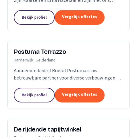
zijn Maarten en Erna Hazelaar en zijn met ons
familiebedrijf al jaren bij Parketmeester
aangesloten, omdat deze organisatie staat voor
Vergelijk offertes
Bekijk profiel
zelfstandige...
Postuma Terrazzo
Harderwijk, Gelderland
Aannemersbedrijf Roelof Postuma is uw
betrouwbare partner voor diverse verbouwingen en
timmerwerken in en rond uw huis. Of het nu gaat
om het verbouwen van badkamers, het plaatsen van
Vergelijk offertes
Bekijk profiel
dakkapellen,...
De rijdende tapijtwinkel