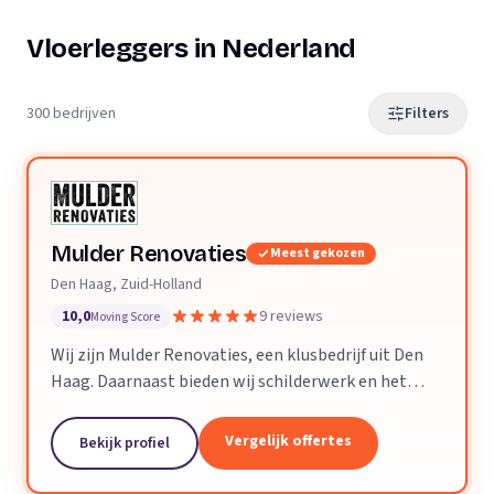
Vloerleggers in Nederland
300 bedrijven
Filters
Mulder Renovaties
Meest gekozen
Den Haag, Zuid-Holland
10,0
9 reviews
Moving Score
Wij zijn Mulder Renovaties, een klusbedrijf uit Den
Haag. Daarnaast bieden wij schilderwerk en het
leggen van vloeren aan.
Vergelijk offertes
Bekijk profiel