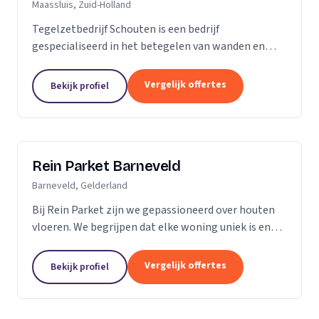
Maassluis, Zuid-Holland
Tegelzetbedrijf Schouten is een bedrijf
gespecialiseerd in het betegelen van wanden en
vloeren. Wij voeren opdrachten uit voor zowel
bedrijven als particulieren. Nieuwbouw- of
Vergelijk offertes
Bekijk profiel
renovatieprojecten,...
Rein Parket Barneveld
Barneveld, Gelderland
Bij Rein Parket zijn we gepassioneerd over houten
vloeren. We begrijpen dat elke woning uniek is en
streven ernaar om de perfecte vloer te leveren die
past bij uw stijl en behoeften. Of u nu op zoek...
Vergelijk offertes
Bekijk profiel