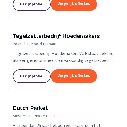
is dan slechts een plek; het is een weerspiegeling
Vergelijk offertes
Bekijk profiel
van uw...
Tegelzetterbedrijf Hoedemakers
Rosmalen, Noord-Brabant
Tegelzettersbedrijf Hoedemakers VOF staat bekend
als een gerenommeerd en vakkundig tegelzetbedrijf
op het gebied van alle keramische wand- en
vloertegels en diverse soorten natuursteen. Grotere
Vergelijk offertes
Bekijk profiel
of...
Dutch Parket
Amsterdam, Noord-Holland
Al meer dan 25 jaar hebben wij ervaring in het