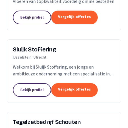
Vloeren van topkwaliteit voordelig online bestellen
Vergelijk offertes
Bekijk profiel
Sluijk Stoffering
IJsselstein, Utrecht
Welkom bij Sluijk Stoffering, een jonge en
ambitieuze onderneming met een specialisatie in
vloer- en trapbekleding en raamdecoratie. Met trots
kunnen we zeggen dat we al 20 jaar onze expertise...
Vergelijk offertes
Bekijk profiel
Tegelzetbedrijf Schouten