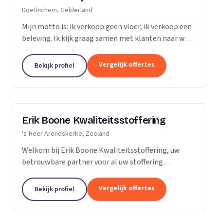
Doetinchem, Gelderland
Mijn motto is: ik verkoop geen vloer, ik verkoop een
beleving. Ik kijk graag samen met klanten naar wat
het beste bij hen en hun ruimte past. Zij praten, ik
luister. Niet de stalen of onze showroom,...
Vergelijk offertes
Bekijk profiel
Erik Boone Kwaliteitsstoffering
's-Heer Arendskerke, Zeeland
Welkom bij Erik Boone Kwaliteitsstoffering, uw
betrouwbare partner voor al uw stoffering
behoeften. Als zelfstandige onderneming zijn we
gespecialiseerd in de stoffering van vloeren en alle
Vergelijk offertes
Bekijk profiel
soorten...