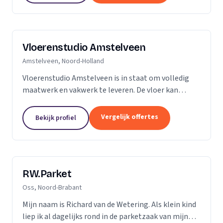
Vloerenstudio Amstelveen
Amstelveen, Noord-Holland
Vloerenstudio Amstelveen is in staat om volledig
maatwerk en vakwerk te leveren. De vloer kan
geheel naar uw wens gemaakt worden als het gaat
om type materiaal, kleur, afmeting of uitstraling.
Vergelijk offertes
Bekijk profiel
Geen...
RW.Parket
Oss, Noord-Brabant
Mijn naam is Richard van de Wetering. Als klein kind
liep ik al dagelijks rond in de parketzaak van mijn