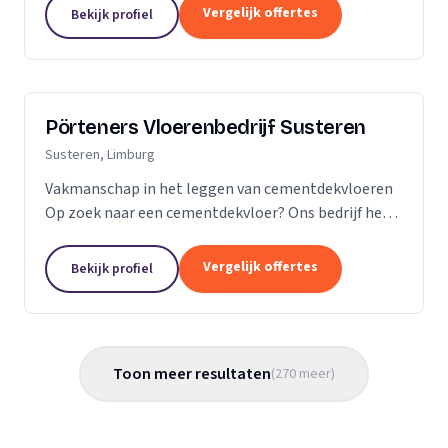
Vergelijk offertes
Bekijk profiel
Pörteners Vloerenbedrijf Susteren
Susteren, Limburg
Vakmanschap in het leggen van cementdekvloeren
Op zoek naar een cementdekvloer? Ons bedrijf heeft
op het gebied van cementdekvloeren, ruim 70 jaar
ervaring wat betreft woningbouw en utiliteitsbouw.
Vergelijk offertes
Bekijk profiel
Toon meer resultaten
(
270
meer
)