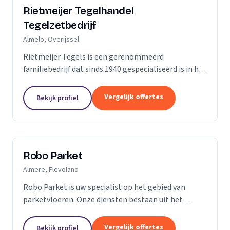
Rietmeijer Tegelhandel
Tegelzetbedrijf
Almelo, Overijssel
Rietmeijer Tegels is een gerenommeerd
familiebedrijf dat sinds 1940 gespecialiseerd is in het
leveren en aanbrengen van allerlei soorten tegels.
Met een rijke geschiedenis en een passie voor...
Vergelijk offertes
Bekijk profiel
Robo Parket
Almere, Flevoland
Robo Parket is uw specialist op het gebied van
parketvloeren. Onze diensten bestaan uit het
leggen, onderhouden en repareren van
parketvloeren. Voor ons is elke parketvloer uniek en
Vergelijk offertes
Bekijk profiel