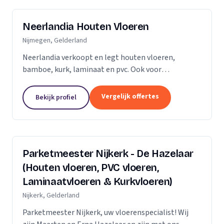
Neerlandia Houten Vloeren
Nijmegen, Gelderland
Neerlandia verkoopt en legt houten vloeren,
bamboe, kurk, laminaat en pvc. Ook voor
onderhoud, schuren, renovatie en trapbekleding
kunt u bij ons terecht! Neerlandia is een
Vergelijk offertes
Bekijk profiel
familiebedrijf in Nijmegen...
Parketmeester Nijkerk - De Hazelaar
(Houten vloeren, PVC vloeren,
Laminaatvloeren & Kurkvloeren)
Nijkerk, Gelderland
Parketmeester Nijkerk, uw vloerenspecialist! Wij