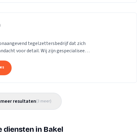
n
naangevend tegelzettersbedrijf dat zich
acht voor detail. Wij zijn gespecialiseerd
..
tes
meer resultaten
(
3
meer
)
 diensten in Bakel