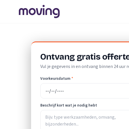
Home
/
Nederland
/
Noord-Brabant
/
Bakel
/
Vloerlegger
Ontvang gratis offert
Vul je gegevens in en ontvang binnen 24 uur r
Voorkeursdatum
*
Beschrijf kort wat je nodig hebt