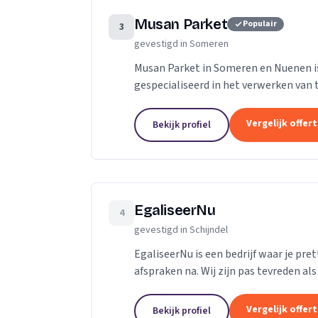
Musan Parket
Populair
3
gevestigd in Someren
Musan Parket in Someren en Nuenen is
gespecialiseerd in het verwerken van t
uitstek voor de renovatie van bestaand
Vergelijk offer
Bekijk profiel
EgaliseerNu
4
gevestigd in Schijndel
EgaliseerNu is een bedrijf waar je pr
afspraken na. Wij zijn pas tevreden als 
Vergelijk offer
Bekijk profiel