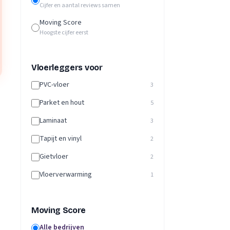
Cijfer en aantal reviews samen
Moving Score
Hoogste cijfer eerst
Vloerleggers voor
PVC-vloer
3
Parket en hout
5
Laminaat
3
Tapijt en vinyl
2
Gietvloer
2
Vloerverwarming
1
Moving Score
Alle bedrijven