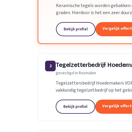
Keramische tegels worden gebakken o
graden. Hierdoor is het een zeer duur
tegel steviger te maken worden er min
Vergelijk offer
Bekijk profiel
Tegelzetterbedrijf Hoedem
2
gevestigd in Rosmalen
Tegelzettersbedrijf Hoedemakers VO
vakkundig tegelzetbedrijf op het geb
vloertegels en diverse soorten na
Vergelijk offer
Bekijk profiel