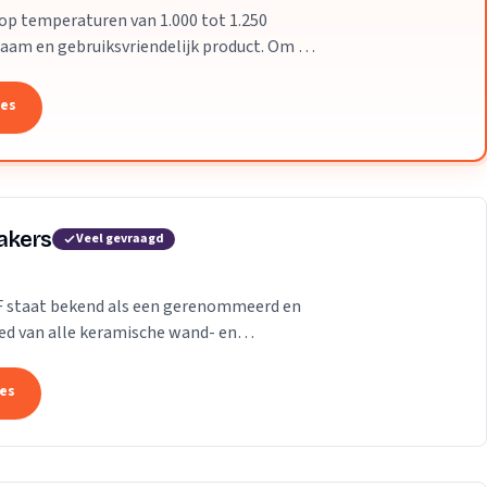
p temperaturen van 1.000 tot 1.250
zaam en gebruiksvriendelijk product. Om de
eralen en...
tes
akers
Veel gevraagd
F staat bekend als een gerenommeerd en
ied van alle keramische wand- en
tuursteen. Grotere of...
tes