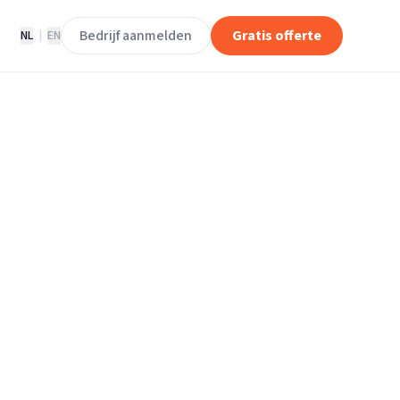
Bedrijf aanmelden
Gratis offerte
NL
|
EN
loerleggers in