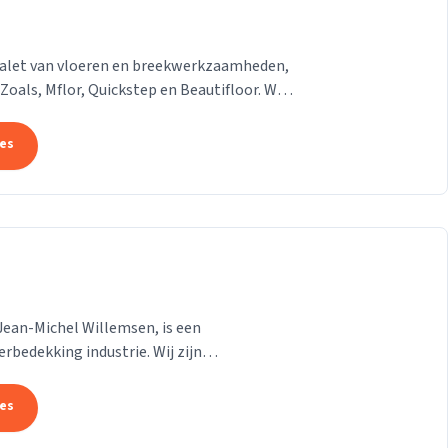
palet van vloeren en breekwerkzaamheden,
Zoals, Mflor, Quickstep en Beautifloor. Wat
...
tes
 Jean-Michel Willemsen, is een
rbedekking industrie. Wij zijn
ls renovatieprojecten,...
tes