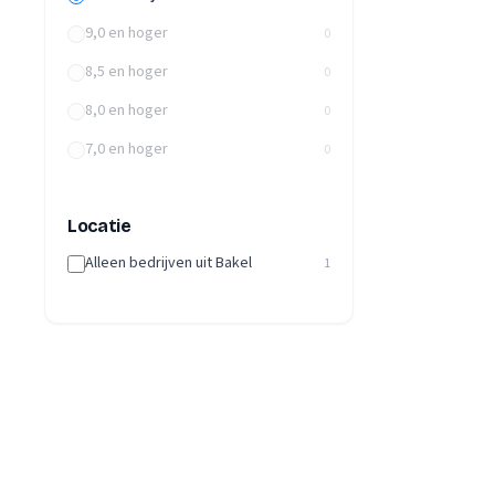
9,0 en hoger
0
8,5 en hoger
0
8,0 en hoger
0
7,0 en hoger
0
Locatie
Alleen bedrijven uit Bakel
1