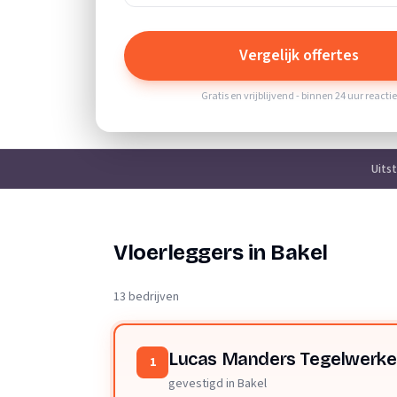
Vergelijk offertes
Gratis en vrijblijvend - binnen 24 uur reacti
Uits
Vloerleggers in Bakel
13 bedrijven
Lucas Manders Tegelwerk
1
gevestigd in Bakel