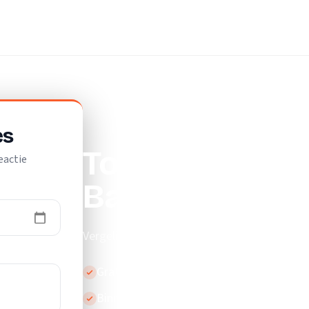
es
Top 10 beste v
eactie
Bakel
Vergelijk de beste vloerleggers in Bakel.
Gratis en vrijblijvend
Binnen 24 uur reactie