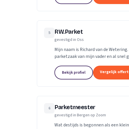
RW.Parket
5
gevestigd in Oss
Mijn naam is Richard van de Wetering. Al
parketzaak van mijn vader en al snel gi
reden dat ik besloot zelf...
Vergelijk offer
Bekijk profiel
Parketmeester
6
gevestigd in Bergen op Zoom
Wat destijds is begonnen als een klein