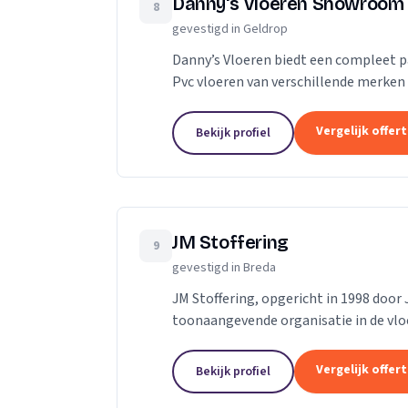
Danny's Vloeren Showroom
8
gevestigd in Geldrop
Danny’s Vloeren biedt een compleet 
Pvc vloeren van verschillende merken 
doet Danny’s vloeren allemaal in eigen
Vergelijk offer
Bekijk profiel
JM Stoffering
9
gevestigd in Breda
JM Stoffering, opgericht in 1998 door
toonaangevende organisatie in de vloe
gespecialiseerd in zowel nieuwbouw- a
Vergelijk offer
Bekijk profiel