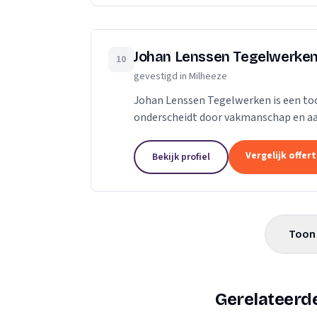
Johan Lenssen Tegelwerke
10
gevestigd in Milheeze
Johan Lenssen Tegelwerken is een too
onderscheidt door vakmanschap en aand
in het betegelen van vloeren, wanden,.
Vergelijk offer
Bekijk profiel
Toon 
Gerelateerde