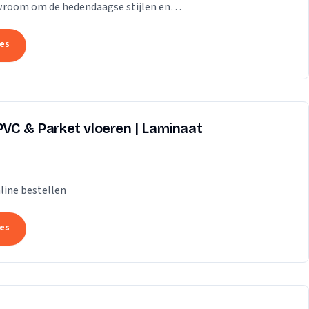
wroom om de hedendaagse stijlen en
t, kurk en...
tes
PVC & Parket vloeren | Laminaat
line bestellen
tes