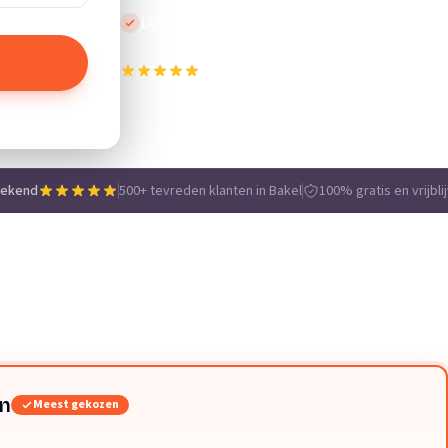
Lokale vakmensen
500+ tevreden klanten in Bakel
e
tekend
500+ tevreden klanten in Bakel
100% gratis en vrijbli
en
Meest gekozen