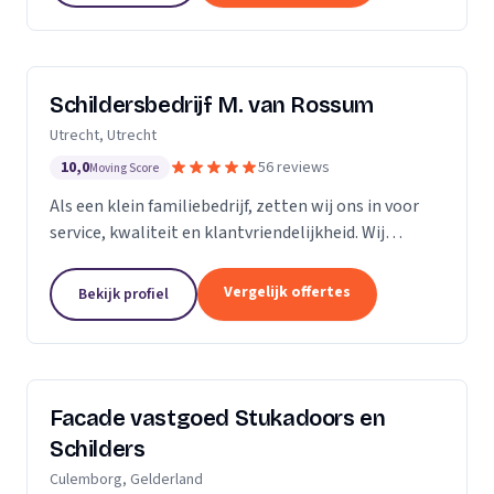
Schildersbedrijf M. van Rossum
Utrecht, Utrecht
10,0
56 reviews
Moving Score
Als een klein familiebedrijf, zetten wij ons in voor
service, kwaliteit en klantvriendelijkheid. Wij
bedienen zowel particulieren, verenigingen van
eigenaren als zakelijke klanten. Onze...
Vergelijk offertes
Bekijk profiel
Facade vastgoed Stukadoors en
Schilders
Culemborg, Gelderland