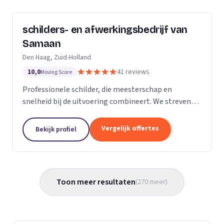
schilders- en afwerkingsbedrijf van
Samaan
Den Haag, Zuid-Holland
10,0
41 reviews
Moving Score
Professionele schilder, die meesterschap en
snelheid bij de uitvoering combineert. We streven
ernaar diensten te leveren met een hoge
flexibiliteit, onderscheidende kwaliteit en
Vergelijk offertes
Bekijk profiel
concurrerende...
Toon meer resultaten
(
270
meer
)