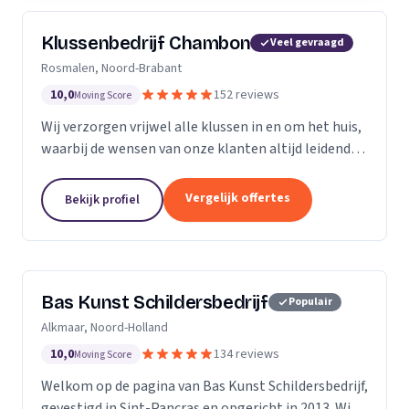
Klussenbedrijf Chambon
Veel gevraagd
Rosmalen, Noord-Brabant
10,0
152 reviews
Moving Score
Wij verzorgen vrijwel alle klussen in en om het huis,
waarbij de wensen van onze klanten altijd leidend
zijn. Wij doen daarbij wat we beloven, afspraak is
afspraak. Dankzij ons vakmanschap en direct...
Vergelijk offertes
Bekijk profiel
Bas Kunst Schildersbedrijf
Populair
Alkmaar, Noord-Holland
10,0
134 reviews
Moving Score
Welkom op de pagina van Bas Kunst Schildersbedrijf,
gevestigd in Sint-Pancras en opgericht in 2013. Wij