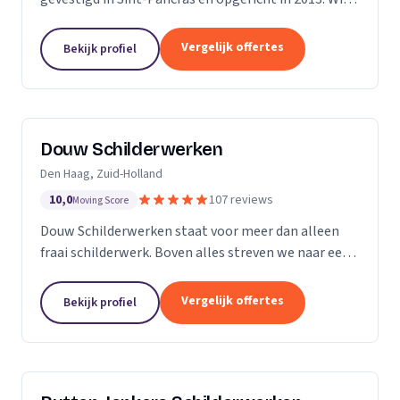
zijn een bedrijf met 5 vaste medewerkers en leiden
ook regelmatig leerlingen op. Met...
Vergelijk offertes
Bekijk profiel
Douw Schilderwerken
Den Haag, Zuid-Holland
10,0
107 reviews
Moving Score
Douw Schilderwerken staat voor meer dan alleen
fraai schilderwerk. Boven alles streven we naar een
langdurig resultaat en zijn daarmee
kostenbesparend voor u als klant. Bovendien kunt u
Vergelijk offertes
Bekijk profiel
rekenen op...