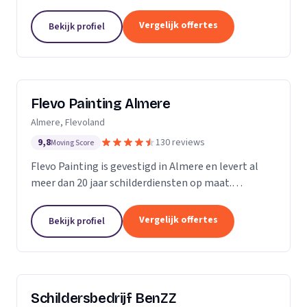
Vergelijk offertes
Bekijk profiel
Flevo Painting Almere
Almere, Flevoland
9,8
130 reviews
Moving Score
Flevo Painting is gevestigd in Almere en levert al
meer dan 20 jaar schilderdiensten op maat.
Particulieren, bedrijven en (semi)overheden uit de
provincie Flevoland, het Gooi, Amsterdam en
Vergelijk offertes
Bekijk profiel
omstreken...
Schildersbedrijf BenZZ