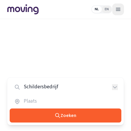
NL
EN
Home
/
Nederland
/
Schildersbedrijven
Alle schildersbedrijven in
Nederland
Vergelijk de beste schildersbedrijven in heel Nederland.
Zoeken