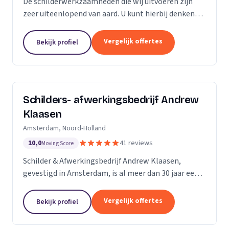
De schilderwerkzaamheden die wij uitvoeren zijn
zeer uiteenlopend van aard. U kunt hierbij denken
aan binnen- en buitenschilderwerk van woningen,
bedrijfspanden en overig onroerend goed. Het
Vergelijk offertes
Bekijk profiel
maakt...
Schilders- afwerkingsbedrijf Andrew
Klaasen
Amsterdam, Noord-Holland
10,0
41 reviews
Moving Score
Schilder & Afwerkingsbedrijf Andrew Klaasen,
gevestigd in Amsterdam, is al meer dan 30 jaar een
vertrouwde naam in de schilderswereld. Ons team
van ervaren professionals brengt kleur en leven in...
Vergelijk offertes
Bekijk profiel