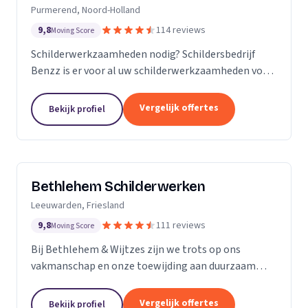
Purmerend, Noord-Holland
9,8
114 reviews
Moving Score
Schilderwerkzaamheden nodig? Schildersbedrijf
Benzz is er voor al uw schilderwerkzaamheden voor
binnen en buiten.
Vergelijk offertes
Bekijk profiel
Bethlehem Schilderwerken
Leeuwarden, Friesland
9,8
111 reviews
Moving Score
Bij Bethlehem & Wijtzes zijn we trots op ons
vakmanschap en onze toewijding aan duurzaam
schilderwerk. Ons team, bestaande uit vijf ervaren
professionals, is voortdurend in ontwikkeling en
Vergelijk offertes
Bekijk profiel