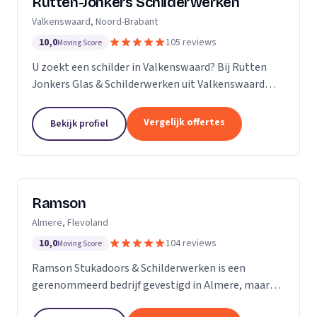
Rutten-Jonkers Schilderwerken
Valkenswaard, Noord-Brabant
10,0
105 reviews
Moving Score
U zoekt een schilder in Valkenswaard? Bij Rutten
Jonkers Glas & Schilderwerken uit Valkenswaard
bent u aan het juiste adres.
Vergelijk offertes
Bekijk profiel
Ramson
Almere, Flevoland
10,0
104 reviews
Moving Score
Ramson Stukadoors & Schilderwerken is een
gerenommeerd bedrijf gevestigd in Almere, maar
onze diensten strekken zich uit tot ver daarbuiten.