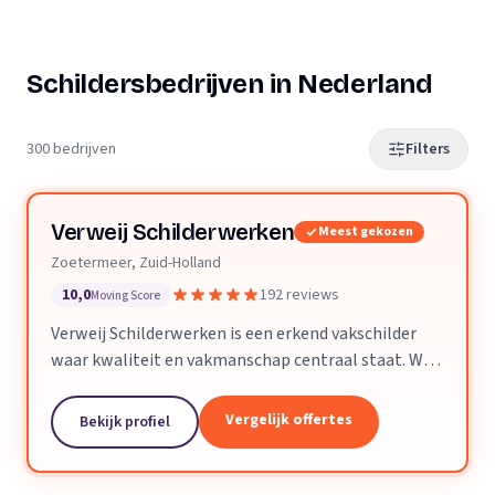
Schildersbedrijven in Nederland
300 bedrijven
Filters
Verweij Schilderwerken
Meest gekozen
Zoetermeer, Zuid-Holland
10,0
192 reviews
Moving Score
Verweij Schilderwerken is een erkend vakschilder
waar kwaliteit en vakmanschap centraal staat. Wij
streven altijd naar perfecte aflevering van het
opgeleverde werk.
Vergelijk offertes
Bekijk profiel