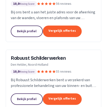
10,0
56 reviews
Moving Score
Bij ons bent u aan het juiste adres voor de afwerking
van de wanden, vloeren en plafonds van uw
droomhuis! Al het werk hebben we in eigen beheer,
met ons team pakken we dan ook de klus vakkundig
Vergelijk offertes
Bekijk profiel
aan...
Robuust Schilderwerken
Den Helder, Noord-Holland
10,0
55 reviews
Moving Score
Bij Robuust Schilderwerken bent u verzekerd van
professionele behandeling van uw binnen- en buiten
schilderwerk. Zowel huizen in monumentale staat
als nieuwbouwwoningen, en alles daar tussen in.
Vergelijk offertes
Bekijk profiel
Bij...