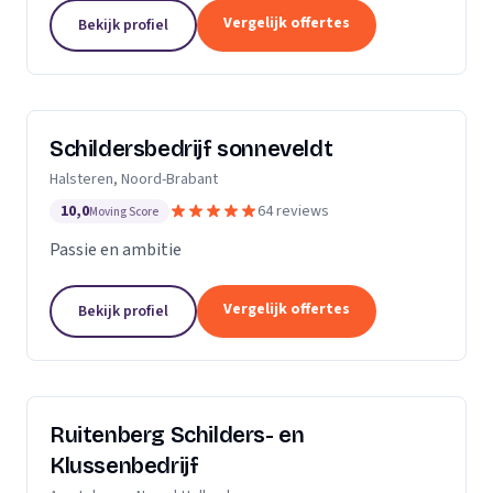
Dan bent u aan het juiste adres.Ik heb al meerdere
Vergelijk offertes
Bekijk profiel
jaren ervaring zowel als...
Schildersbedrijf sonneveldt
Halsteren, Noord-Brabant
10,0
64 reviews
Moving Score
Passie en ambitie
Vergelijk offertes
Bekijk profiel
Ruitenberg Schilders- en
Klussenbedrijf