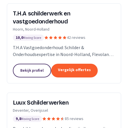
T.H.A schilderwerk en
vastgoedonderhoud
Hoorn, Noord-Holland
10,0
42 reviews
Moving Score
T.H.A Vastgoedonderhoud: Schilder &
Onderhoudsexpertise in Noord-Holland, Flevoland
en daarbuiten.
Vergelijk offertes
Bekijk profiel
Luux Schilderwerken
Deventer, Overijssel
9,8
85 reviews
Moving Score