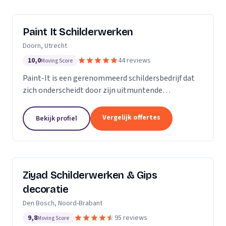
Paint It Schilderwerken
Doorn, Utrecht
10,0
44 reviews
Moving Score
Paint-It is een gerenommeerd schildersbedrijf dat
zich onderscheidt door zijn uitmuntende
vakmanschap en oog voor detail. Wij zijn trots op
ons werk en streven ernaar om elke klus tot een
Vergelijk offertes
Bekijk profiel
succes te...
Ziyad Schilderwerken & Gips
decoratie
Den Bosch, Noord-Brabant
9,8
95 reviews
Moving Score