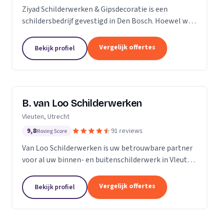
Ziyad Schilderwerken & Gipsdecoratie is een
schildersbedrijf gevestigd in Den Bosch. Hoewel we
relatief jong zijn, hebben we een team van ervaren
vakmensen die al vele jaren actief zijn in de...
Vergelijk offertes
Bekijk profiel
B. van Loo Schilderwerken
Vleuten, Utrecht
9,8
91 reviews
Moving Score
Van Loo Schilderwerken is uw betrouwbare partner
voor al uw binnen- en buitenschilderwerk in Vleuten
en omgeving. Met meer dan 18 jaar ervaring in de
branche, onderscheiden we ons door onze...
Vergelijk offertes
Bekijk profiel