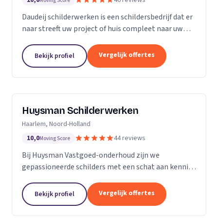
10,0
46 reviews
Moving Score
Daudeij schilderwerken is een schildersbedrijf dat er
naar streeft uw project of huis compleet naar uw
wensen op te knappen. We houden van netjes
werken en beschikken over goede materialen die
Vergelijk offertes
Bekijk profiel
ons...
Huysman Schilderwerken
Haarlem, Noord-Holland
10,0
44 reviews
Moving Score
Bij Huysman Vastgoed-onderhoud zijn we
gepassioneerde schilders met een schat aan kennis
en ervaring. Onze expertise strekt zich uit over
diverse projecten en materialen, waardoor we een
Vergelijk offertes
Bekijk profiel
breed scala...