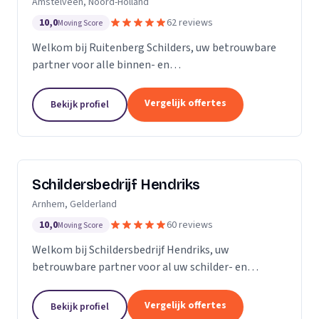
Amstelveen, Noord-Holland
10,0
62 reviews
Moving Score
Welkom bij Ruitenberg Schilders, uw betrouwbare
partner voor alle binnen- en
buitenschilderwerkzaamheden. Sinds 1999 zijn wij
een gevestigde naam in de provincie Noord-Holland,
Vergelijk offertes
Bekijk profiel
met een bijzondere...
Schildersbedrijf Hendriks
Arnhem, Gelderland
10,0
60 reviews
Moving Score
Welkom bij Schildersbedrijf Hendriks, uw
betrouwbare partner voor al uw schilder- en
behangwerkzaamheden. Met jarenlange ervaring in
de branche, onderscheiden we ons door onze
Vergelijk offertes
Bekijk profiel
expertise en toewijding...