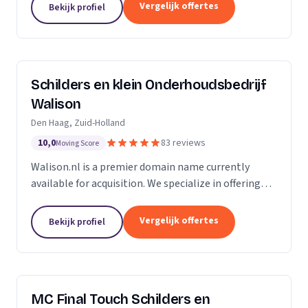
Of u nu in Amsterdam, Harderwijk, Amersfoort of
Vergelijk offertes
Bekijk profiel
elders...
Schilders en klein Onderhoudsbedrijf
Walison
Den Haag, Zuid-Holland
10,0
83 reviews
Moving Score
Walison.nl is a premier domain name currently
available for acquisition. We specialize in offering
high-value domain names that have the potential
to significantly enhance your digital presence. Our...
Vergelijk offertes
Bekijk profiel
MC Final Touch Schilders en