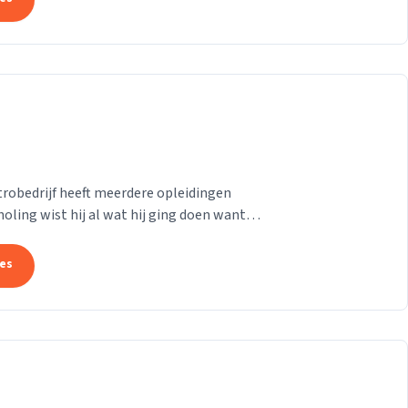
trobedrijf heeft meerdere opleidingen
holing wist hij al wat hij ging doen want
n...
tes