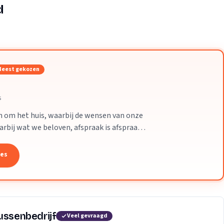
Verhuisvolume berekenen
d
enen
Energie vergelijken
eest gekozen
s
 en om het huis, waarbij de wensen van onze
aarbij wat we beloven, afspraak is afspraak.
tes
ussenbedrijf
Veel gevraagd