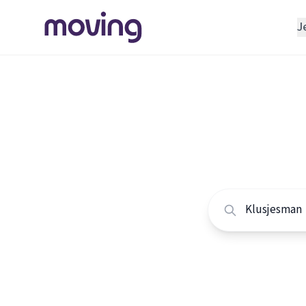
J
REGELEN
Verhuisbedrijf
Home
/
Nederland
/
Opslagruimte
Alle klu
INRICHTEN
Schoonmaakbedrijf
Vergelijk de beste 
Klusjesman
Loodgieter
Slotenmaker
TOOLS BIJ VERHUIZEN