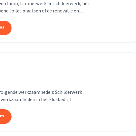
een lamp, timmerwerk en schilderwerk, het
end toilet plaatsen of de renovatie en
...
tes
et volgende werkzaamheden: Schilderwerk
werkzaamheden in het klusbedrijf.
tes