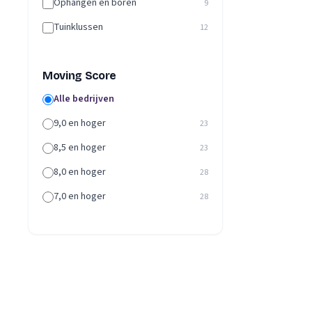
Ophangen en boren
9
Tuinklussen
12
Moving Score
Alle bedrijven
9,0 en hoger
23
8,5 en hoger
23
8,0 en hoger
28
7,0 en hoger
28