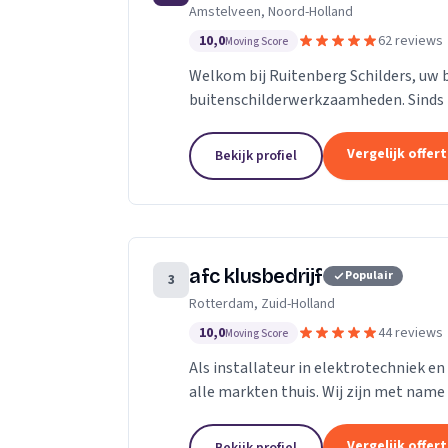
Amstelveen, Noord-Holland
10,0
62 reviews
Moving Score
Welkom bij Ruitenberg Schilders, uw 
buitenschilderwerkzaamheden. Sinds 1
provincie Noord-Holland, met een bijz
Vergelijk offer
Bekijk profiel
afc klusbedrijf
Populair
3
Rotterdam, Zuid-Holland
10,0
44 reviews
Moving Score
Als installateur in elektrotechniek en 
alle markten thuis. Wij zijn met name
Op het gebied van ontwerpen en...
Vergelijk offer