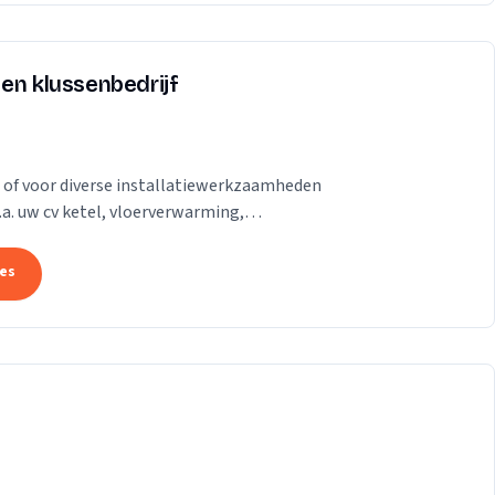
en klussenbedrijf
d of voor diverse installatiewerkzaamheden
.a. uw cv ketel, vloerverwarming,
eisers,...
tes