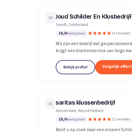
Joud Schilder En Klusbedrijf
10
Gendt, Gelderland
10,0
13 reviews
Moving Score
Wij zijn een bedrijf dat gespecialiseer
krijgt een klantenservice van hoge kwa
van topmerken om de hoogst...
Vergelijk offer
Bekijk profiel
saritas klussenbedrijf
11
Amsterdam, Noord-Holland
10,0
12 reviews
Moving Score
Bent u op zoek naar een ervaren Schil