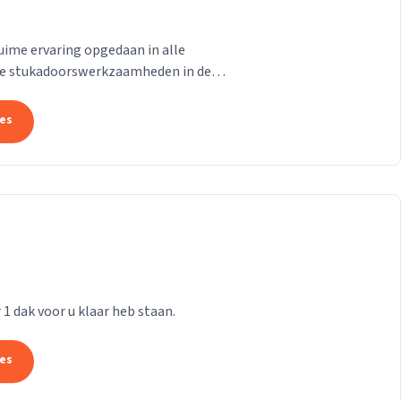
uime ervaring opgedaan in alle
e stukadoorswerkzaamheden in de
.
tes
r 1 dak voor u klaar heb staan.
tes