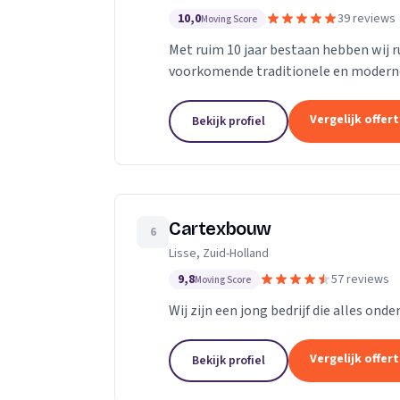
10,0
39 reviews
Moving Score
Met ruim 10 jaar bestaan hebben wij r
voorkomende traditionele en modern
particuliere en zakelijke bouwbranche
Vergelijk offer
Bekijk profiel
Cartexbouw
6
Lisse, Zuid-Holland
9,8
57 reviews
Moving Score
Wij zijn een jong bedrijf die alles onde
Vergelijk offer
Bekijk profiel