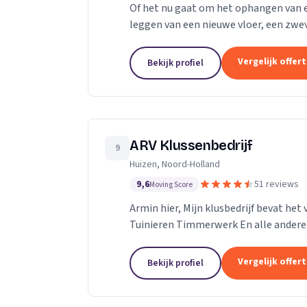
Of het nu gaat om het ophangen van 
leggen van een nieuwe vloer, een zwev
aanleggen van een nieuwe badkamer of
Vergelijk offer
Bekijk profiel
ARV Klussenbedrijf
9
Huizen, Noord-Holland
9,6
51 reviews
Moving Score
Armin hier, Mijn klusbedrijf bevat h
Tuinieren Timmerwerk En alle andere 
Vergelijk offer
Bekijk profiel