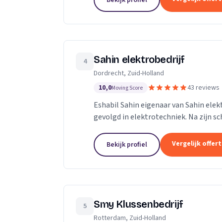
Bekijk profiel
Sahin elektrobedrijf
4
Dordrecht, Zuid-Holland
10,0
43 reviews
Moving Score
Eshabil Sahin eigenaar van Sahin elek
gevolgd in elektrotechniek. Na zijn sc
onder andere zijn opa, vader en oom zij
Vergelijk offer
Bekijk profiel
Smy Klussenbedrijf
5
Rotterdam, Zuid-Holland