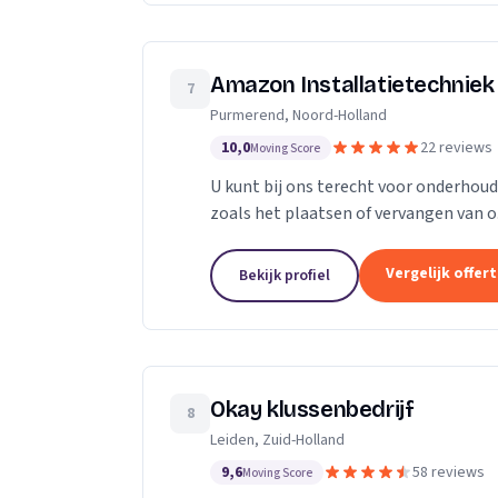
Amazon Installatietechniek 
7
Purmerend, Noord-Holland
10,0
22 reviews
Moving Score
U kunt bij ons terecht voor onderhou
zoals het plaatsen of vervangen van o
radiatoren, convectoren, leidingwerk, g
Vergelijk offer
Bekijk profiel
Okay klussenbedrijf
8
Leiden, Zuid-Holland
9,6
58 reviews
Moving Score