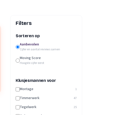
Filters
Sorteren op
Aanbevolen
Cijfer en aantal reviews samen
Moving Score
Hoogste cijfer eerst
Klusjesmannen voor
Montage
1
Timmerwerk
47
Tegelwerk
25