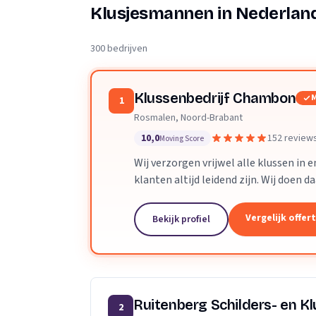
Verhuisplanner
Klusjesmannen in Nederlan
Verhuisdozen berek
300 bedrijven
Klussenbedrijf Chambon
M
1
Rosmalen, Noord-Brabant
10,0
152 review
Moving Score
Wij verzorgen vrijwel alle klussen in
klanten altijd leidend zijn. Wij doen d
Dankzij ons vakmanschap en direct...
Vergelijk offer
Bekijk profiel
Ruitenberg Schilders- en Kl
2