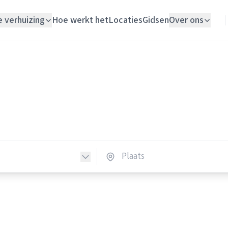
e verhuizing
Hoe werkt het
Locaties
Gidsen
Over ons
Verhuislift
Klusjesmannen
Woningontruiming
sjesmannen in Nederland
Schildersbedrijf
klusjesmannen in heel Nederland.
Vloerlegger
Elektricien