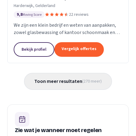
Harderwijk, Gelderland
9,8
22 reviews
Moving Score
We zijn een klein bedrijf en weten van aanpakken,
zowel glasbewassing of kantoor schoonmaak en
hotel schoonmaak of scholen, en allerlei andere
bedrijven waar schoon gemaakt moet worden is
Vergelijk offertes
Bekijk profiel
voor ons...
Toon meer resultaten
(
270
meer
)
Zie wat je wanneer moet regelen