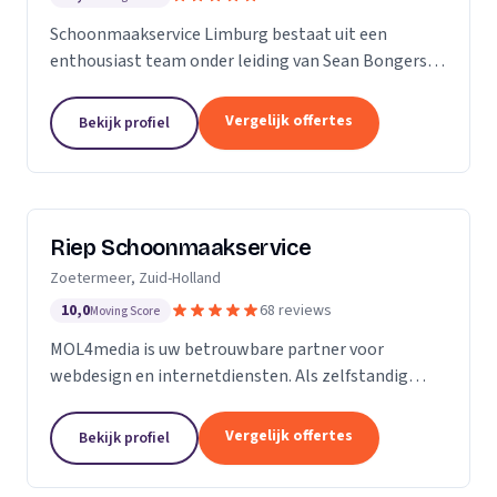
Schoonmaakservice Limburg bestaat uit een
enthousiast team onder leiding van Sean Bongers,
de eigenaar. Hij is vol passie dit bedrijf begonnen na
een aantal jaren in de schoonmaakbranche
Vergelijk offertes
Bekijk profiel
werkzaam te...
Riep Schoonmaakservice
Zoetermeer, Zuid-Holland
10,0
68 reviews
Moving Score
MOL4media is uw betrouwbare partner voor
webdesign en internetdiensten. Als zelfstandig
webdesigner en -bouwer, gespecialiseerd in het
Content Management Systeem Joomla, zet ik, Ton
Vergelijk offertes
Bekijk profiel
van der Helm,...