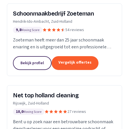
Schoonmaakbedrijf Zoeteman
Hendrik-Ido-Ambacht, Zuid-Holland
9,8
54 reviews
Moving Score
Zoeteman heeft meer dan 25 jaar schoonmaak
ervaring en is uitgegroeid tot een professionele
facilitair dienstverlener. Met ruim 100 enthousiaste
medewerkers zijn we actief in de regio Rotterdam,...
Vergelijk offertes
Bekijk profiel
Net top holland cleaning
Rijswijk, Zuid-Holland
10,0
27 reviews
Moving Score
Bent u op zoek naar een betrouwbare schoonmaak
dienstverlener voor een eenmalige opdracht of