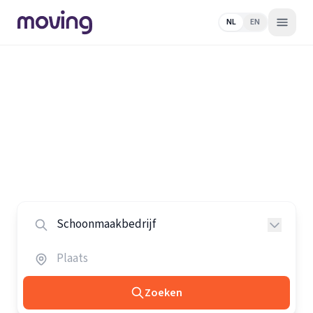
NL
EN
Home
/
Nederland
/
Schoonmaakbedrijven
Alle schoonmaakbedrijven in
Nederland
Vergelijk de beste schoonmaakbedrijven in heel
Nederland.
Zoeken