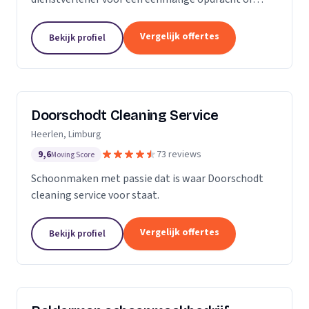
wekelijkse schoonmaak? Wij zijn een klein maar
groeiende onderneming die zich uit wilt breiden in
Vergelijk offertes
Bekijk profiel
het vak.
Doorschodt Cleaning Service
Heerlen, Limburg
9,6
73 reviews
Moving Score
Schoonmaken met passie dat is waar Doorschodt
cleaning service voor staat.
Vergelijk offertes
Bekijk profiel