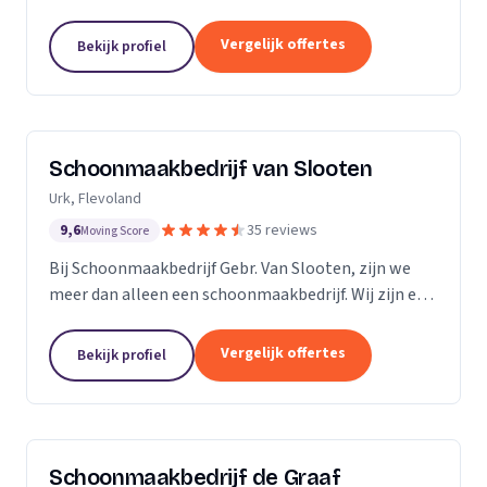
bedrijven. Met een inwendige dieptereiniging en UVC
desinfectie van de matrassen wordt alle vervuiling...
Vergelijk offertes
Bekijk profiel
Schoonmaakbedrijf van Slooten
Urk, Flevoland
9,6
35 reviews
Moving Score
Bij Schoonmaakbedrijf Gebr. Van Slooten, zijn we
meer dan alleen een schoonmaakbedrijf. Wij zijn een
team van toegewijde professionals die zich inzetten
om uw omgeving schoon, fris en gastvrij te...
Vergelijk offertes
Bekijk profiel
Schoonmaakbedrijf de Graaf