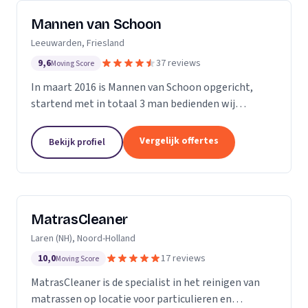
Mannen van Schoon
Leeuwarden, Friesland
9,6
37 reviews
Moving Score
In maart 2016 is Mannen van Schoon opgericht,
startend met in totaal 3 man bedienden wij
voornamelijk de lokale markt. Met de focus op
specialistische schoonmaak groeide Mannen van
Vergelijk offertes
Bekijk profiel
Schoon al snel uit...
MatrasCleaner
Laren (NH), Noord-Holland
10,0
17 reviews
Moving Score
MatrasCleaner is de specialist in het reinigen van
matrassen op locatie voor particulieren en