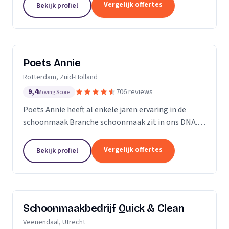
professioneel reinigen van zonnepanelen,
Vergelijk offertes
Bekijk profiel
dakgoten...
Poets Annie
Rotterdam, Zuid-Holland
9,4
706 reviews
Moving Score
Poets Annie heeft al enkele jaren ervaring in de
schoonmaak Branche schoonmaak zit in ons DNA.
Wij hebben ervaring in de algemene ruimtes
Kantoor panden Scholen Zwembaden Vakantie
Vergelijk offertes
Bekijk profiel
parkeren Traphuizen...
Schoonmaakbedrijf Quick & Clean
Veenendaal, Utrecht