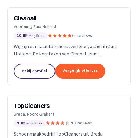
Cleanall
Voorburg, Zuid-Holland
10,0
66 reviews
Moving Score
Wij zijn een facilitair dienstverlener, actief in Zuid-
Holland. De kerntaken van Cleanall zijn:
schoonmaak, vloeronderhoud en glasbewassing die
wij aanbieden in particulieren en zakelijke
Vergelijk offertes
Bekijk profiel
omgevingen....
TopCleaners
Breda, Noord-Brabant
9,8
203 reviews
Moving Score
Schoonmaakbedrijf TopCleaners uit Breda