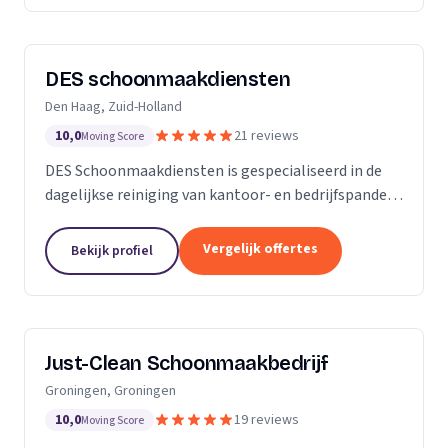
DES schoonmaakdiensten
Den Haag, Zuid-Holland
10,0
21 reviews
Moving Score
DES Schoonmaakdiensten is gespecialiseerd in de
dagelijkse reiniging van kantoor- en bedrijfspanden
in de regio Zuid-Holland. Daarnaast hebben we veel
ervaring in de glas- en gevelreiniging. Maar met...
Vergelijk offertes
Bekijk profiel
Just-Clean Schoonmaakbedrijf
Groningen, Groningen
10,0
19 reviews
Moving Score