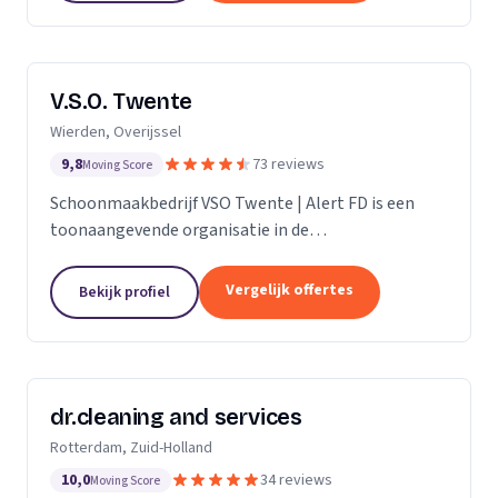
V.S.O. Twente
Wierden, Overijssel
9,8
73 reviews
Moving Score
Schoonmaakbedrijf VSO Twente | Alert FD is een
toonaangevende organisatie in de
schoonmaakbranche. Met onze geavanceerde
technieken en moderne machines, onderscheiden
Vergelijk offertes
Bekijk profiel
we ons door het leveren van...
dr.cleaning and services
Rotterdam, Zuid-Holland
10,0
34 reviews
Moving Score