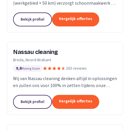
(werkgebied + 50 km) verzorgt schoonmaakwerk bij
bedrijven en particulieren. Ons team bestaat uit 70
enthousiaste en vak geschoolde schoonmakers. Wij
Vergelijk offertes
Bekijk profiel
leveren...
Nassau cleaning
Breda, Noord-Brabant
9,8
203 reviews
Moving Score
Wij van Nassau cleaning denken altijd in oplossingen
en zullen ons voor 100% in zetten tijdens onze
werkzaamheden!
Vergelijk offertes
Bekijk profiel