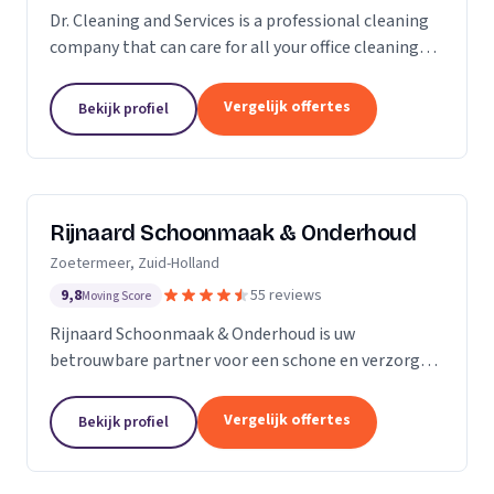
Dr. Cleaning and Services is a professional cleaning
company that can care for all your office cleaning
needs. We offer a wide range of services, from
general cleaning to deep cleaning, so you can...
Vergelijk offertes
Bekijk profiel
Rijnaard Schoonmaak & Onderhoud
Zoetermeer, Zuid-Holland
9,8
55 reviews
Moving Score
Rijnaard Schoonmaak & Onderhoud is uw
betrouwbare partner voor een schone en verzorgde
woon- of werkomgeving. Als kleinschalig, maar
goed georganiseerd schoonmaakbedrijf uit
Vergelijk offertes
Bekijk profiel
Zoetermeer, bieden wij...