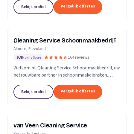
zijn Stel op Sprong gestart om mensen te helpen
Vergelijk offertes
Bekijk profiel
en...
Qleaning Service Schoonmaakbedrijf
Almere, Flevoland
9,8
164 reviews
Moving Score
Welkom bij Qleaning Service Schoonmaakbedrijf, uw
betrouwbare partner in schoonmaakdiensten.
Gevestigd in het bruisende Flevoland, streven wij
ernaar om de standaard in schoonmaakexpertise
Vergelijk offertes
Bekijk profiel
te...
van Veen Cleaning Service
Kerkrade, Limburg