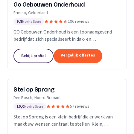
Go Gebouwen Onderhoud
Ermelo, Gelderland
9,8
196 reviews
Moving Score
GO Gebouwen Onderhoud is een toonaangevend
bedrijf dat zich specialiseert in dak- en
gevelreiniging en al het onderhoud dat daarmee
samenhangt. Met onze vakkundige aanpak zorgen
Vergelijk offertes
Bekijk profiel
we ervoor dat uw pand...
Stel op Sprong
Den Bosch, Noord-Brabant
10,0
57 reviews
Moving Score
Stel op Sprong is een klein bedrijf die er werk van
maakt uw wensen centraal te stellen. Klein,
persoonlijk en meer dan een uitstekende dienst. Wij