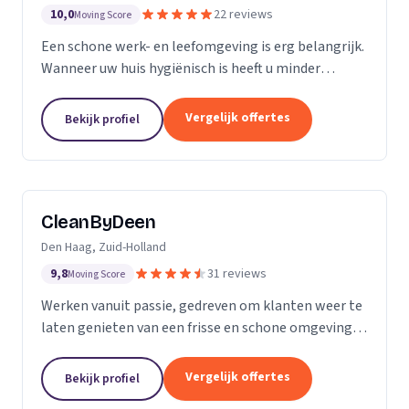
10,0
22 reviews
Moving Score
Een schone werk- en leefomgeving is erg belangrijk.
Wanneer uw huis hygiënisch is heeft u minder
gezondheidsrisico’s. Daarnaast maakt het natuurlijk
een goede indruk op anderen, als uw bedrijfspand...
Vergelijk offertes
Bekijk profiel
CleanByDeen
Den Haag, Zuid-Holland
9,8
31 reviews
Moving Score
Werken vanuit passie, gedreven om klanten weer te
laten genieten van een frisse en schone omgeving.
Uw interieur 100% bacterie, geur en VLEKVRIJ!
Beleef het weer als nieuw! Het bedrijf voor uw...
Vergelijk offertes
Bekijk profiel