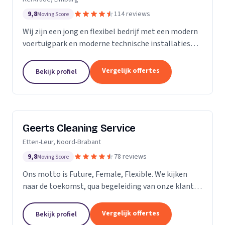
9,8
114 reviews
Moving Score
Wij zijn een jong en flexibel bedrijf met een modern
voertuigpark en moderne technische installaties
t.b.v. de glasbewassing en schoonmaak. Wij werken
zowel voor Particulier als zakelijke klanten....
Vergelijk offertes
Bekijk profiel
Geerts Cleaning Service
Etten-Leur, Noord-Brabant
9,8
78 reviews
Moving Score
Ons motto is Future, Female, Flexible. We kijken
naar de toekomst, qua begeleiding van onze klanten
en duurzaamheid van onze producten. Als twee
vrouwelijke ondernemers behandelen wij ons
Vergelijk offertes
Bekijk profiel
personeel...