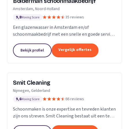
Bolderman schoonmaakbedrijf
Amsterdam, Noord-Holland
9,8
35 reviews
Moving Score
Een glazenwasser in Amsterdam en/of
schoonmaakbedrijf met een snelle en goede service
gezocht? Onze vakbekwame glazenwassers en
schoonmaakmedewerkers zijn actief in héél
Vergelijk offertes
Bekijk profiel
Amsterdam en ontzorgen u met...
Smit Cleaning
Nijmegen, Gelderland
9,6
66 reviews
Moving Score
Schoonmaken is onze expertise en tevreden klanten
zijn ons streven. Smit Cleaning bestaat uit een team
van vakmensen met uitgebreide ervaring in het