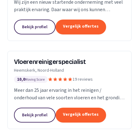
Wij zijn een nieuw startende onderneming met veel
praktijk ervaring. Daar waar wij ons kunnen
onderscheiding in direct contact zonder al te veel
schijven. Direct antwoord en flexibele
Vergelijk offertes
Bekijk profiel
inzetbaarheid....
Vloerenreinigerspecialist
Heemskerk, Noord-Holland
10,0
19 reviews
Moving Score
Meer dan 25 jaar ervaring in het reinigen /
onderhoud van vele soorten vloeren en het grondig
reinigen en desinfecteren van diverse ruimtes en
objecten zoals meubels en stoelen, zowel bij u
Vergelijk offertes
Bekijk profiel
thuis...