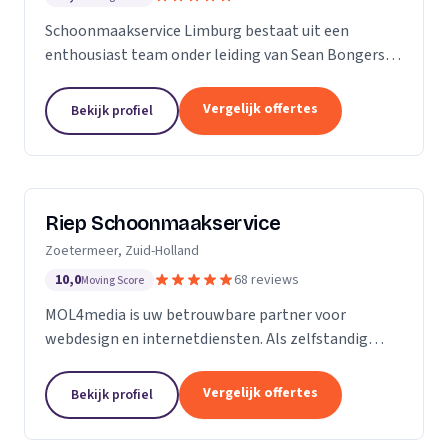
Schoonmaakservice Limburg bestaat uit een
enthousiast team onder leiding van Sean Bongers,
de eigenaar. Hij is vol passie dit bedrijf begonnen na
een aantal jaren in de schoonmaakbranche
Vergelijk offertes
Bekijk profiel
werkzaam te...
Riep Schoonmaakservice
Zoetermeer, Zuid-Holland
10,0
68 reviews
Moving Score
MOL4media is uw betrouwbare partner voor
webdesign en internetdiensten. Als zelfstandig
webdesigner en -bouwer, gespecialiseerd in het
Content Management Systeem Joomla, zet ik, Ton
Vergelijk offertes
Bekijk profiel
van der Helm,...