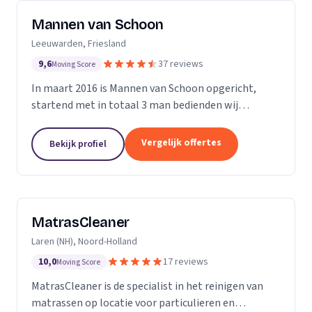
Mannen van Schoon
Leeuwarden, Friesland
9,6
37 reviews
Moving Score
In maart 2016 is Mannen van Schoon opgericht,
startend met in totaal 3 man bedienden wij
voornamelijk de lokale markt. Met de focus op
specialistische schoonmaak groeide Mannen van
Vergelijk offertes
Bekijk profiel
Schoon al snel uit...
MatrasCleaner
Laren (NH), Noord-Holland
10,0
17 reviews
Moving Score
MatrasCleaner is de specialist in het reinigen van
matrassen op locatie voor particulieren en