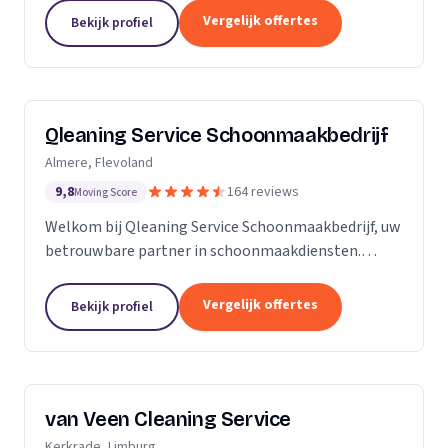
zijn Stel op Sprong gestart om mensen te helpen
Vergelijk offertes
Bekijk profiel
en...
Qleaning Service Schoonmaakbedrijf
Almere, Flevoland
9,8
164 reviews
Moving Score
Welkom bij Qleaning Service Schoonmaakbedrijf, uw
betrouwbare partner in schoonmaakdiensten.
Gevestigd in het bruisende Flevoland, streven wij
ernaar om de standaard in schoonmaakexpertise
Vergelijk offertes
Bekijk profiel
te...
van Veen Cleaning Service
Kerkrade, Limburg