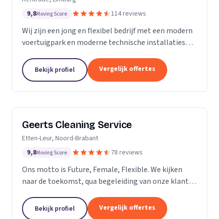
9,8
114 reviews
Moving Score
Wij zijn een jong en flexibel bedrijf met een modern
voertuigpark en moderne technische installaties
t.b.v. de glasbewassing en schoonmaak. Wij werken
zowel voor Particulier als zakelijke klanten....
Vergelijk offertes
Bekijk profiel
Geerts Cleaning Service
Etten-Leur, Noord-Brabant
9,8
78 reviews
Moving Score
Ons motto is Future, Female, Flexible. We kijken
naar de toekomst, qua begeleiding van onze klanten
en duurzaamheid van onze producten. Als twee
vrouwelijke ondernemers behandelen wij ons
Vergelijk offertes
Bekijk profiel
personeel...