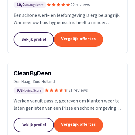
10,0
22 reviews
Moving Score
Een schone werk- en leefomgeving is erg belangrijk.
Wanneer uw huis hygiënisch is heeft u minder
gezondheidsrisico’s. Daarnaast maakt het natuurlijk
een goede indruk op anderen, als uw bedrijfspand...
Vergelijk offertes
Bekijk profiel
CleanByDeen
Den Haag, Zuid-Holland
9,8
31 reviews
Moving Score
Werken vanuit passie, gedreven om klanten weer te
laten genieten van een frisse en schone omgeving.
Uw interieur 100% bacterie, geur en VLEKVRIJ!
Beleef het weer als nieuw! Het bedrijf voor uw...
Vergelijk offertes
Bekijk profiel