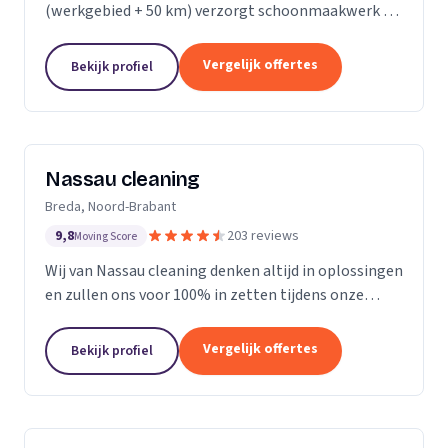
(werkgebied + 50 km) verzorgt schoonmaakwerk bij
bedrijven en particulieren. Ons team bestaat uit 70
enthousiaste en vak geschoolde schoonmakers. Wij
Vergelijk offertes
Bekijk profiel
leveren...
Nassau cleaning
Breda, Noord-Brabant
9,8
203 reviews
Moving Score
Wij van Nassau cleaning denken altijd in oplossingen
en zullen ons voor 100% in zetten tijdens onze
werkzaamheden!
Vergelijk offertes
Bekijk profiel