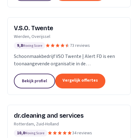
V.S.O. Twente
Wierden, Overijssel
9,8
73 reviews
Moving Score
Schoonmaakbedrijf VSO Twente | Alert FD is een
toonaangevende organisatie in de
schoonmaakbranche. Met onze geavanceerde
technieken en moderne machines, onderscheiden
Vergelijk offertes
Bekijk profiel
we ons door het leveren van...
dr.cleaning and services
Rotterdam, Zuid-Holland
10,0
34 reviews
Moving Score