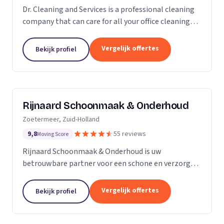
Dr. Cleaning and Services is a professional cleaning
company that can care for all your office cleaning
needs. We offer a wide range of services, from
general cleaning to deep cleaning, so you can...
Vergelijk offertes
Bekijk profiel
Rijnaard Schoonmaak & Onderhoud
Zoetermeer, Zuid-Holland
9,8
55 reviews
Moving Score
Rijnaard Schoonmaak & Onderhoud is uw
betrouwbare partner voor een schone en verzorgde
woon- of werkomgeving. Als kleinschalig, maar
goed georganiseerd schoonmaakbedrijf uit
Vergelijk offertes
Bekijk profiel
Zoetermeer, bieden wij...