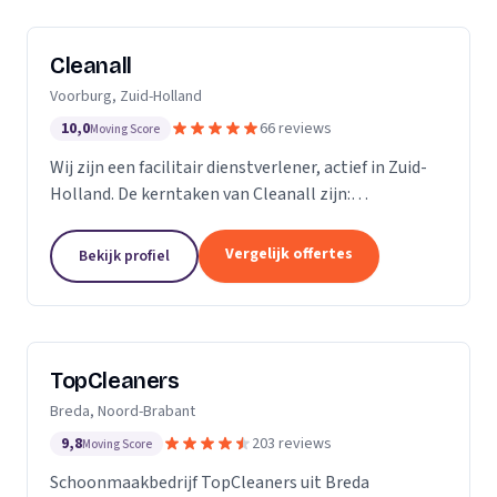
Cleanall
Voorburg, Zuid-Holland
10,0
66 reviews
Moving Score
Wij zijn een facilitair dienstverlener, actief in Zuid-
Holland. De kerntaken van Cleanall zijn:
schoonmaak, vloeronderhoud en glasbewassing die
wij aanbieden in particulieren en zakelijke
Vergelijk offertes
Bekijk profiel
omgevingen....
TopCleaners
Breda, Noord-Brabant
9,8
203 reviews
Moving Score
Schoonmaakbedrijf TopCleaners uit Breda