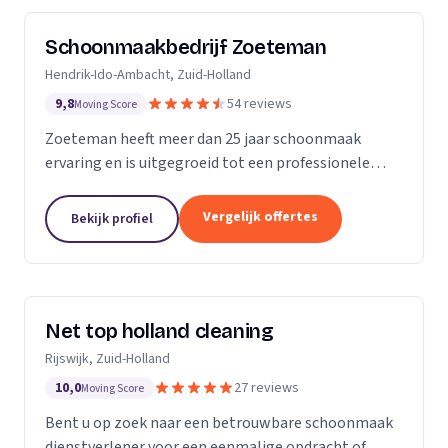
Schoonmaakbedrijf Zoeteman
Hendrik-Ido-Ambacht, Zuid-Holland
9,8
54 reviews
Moving Score
Zoeteman heeft meer dan 25 jaar schoonmaak
ervaring en is uitgegroeid tot een professionele
facilitair dienstverlener. Met ruim 100 enthousiaste
medewerkers zijn we actief in de regio Rotterdam,...
Vergelijk offertes
Bekijk profiel
Net top holland cleaning
Rijswijk, Zuid-Holland
10,0
27 reviews
Moving Score
Bent u op zoek naar een betrouwbare schoonmaak
dienstverlener voor een eenmalige opdracht of