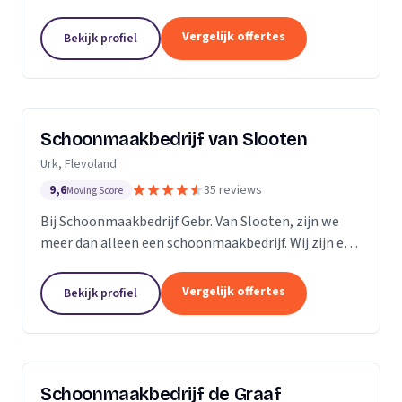
bedrijven. Met een inwendige dieptereiniging en UVC
desinfectie van de matrassen wordt alle vervuiling...
Vergelijk offertes
Bekijk profiel
Schoonmaakbedrijf van Slooten
Urk, Flevoland
9,6
35 reviews
Moving Score
Bij Schoonmaakbedrijf Gebr. Van Slooten, zijn we
meer dan alleen een schoonmaakbedrijf. Wij zijn een
team van toegewijde professionals die zich inzetten
om uw omgeving schoon, fris en gastvrij te...
Vergelijk offertes
Bekijk profiel
Schoonmaakbedrijf de Graaf