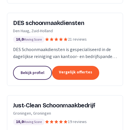
DES schoonmaakdiensten
Den Haag, Zuid-Holland
10,0
21 reviews
Moving Score
DES Schoonmaakdiensten is gespecialiseerd in de
dagelijkse reiniging van kantoor- en bedrijfspanden
in de regio Zuid-Holland. Daarnaast hebben we veel
ervaring in de glas- en gevelreiniging. Maar met...
Vergelijk offertes
Bekijk profiel
Just-Clean Schoonmaakbedrijf
Groningen, Groningen
10,0
19 reviews
Moving Score