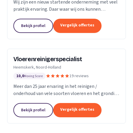
Wij zijn een nieuw startende onderneming met veel
praktijk ervaring. Daar waar wij ons kunnen
onderscheiding in direct contact zonder al te veel
schijven. Direct antwoord en flexibele
Vergelijk offertes
Bekijk profiel
inzetbaarheid....
Vloerenreinigerspecialist
Heemskerk, Noord-Holland
10,0
19 reviews
Moving Score
Meer dan 25 jaar ervaring in het reinigen /
onderhoud van vele soorten vloeren en het grondig
reinigen en desinfecteren van diverse ruimtes en
objecten zoals meubels en stoelen, zowel bij u
Vergelijk offertes
Bekijk profiel
thuis...