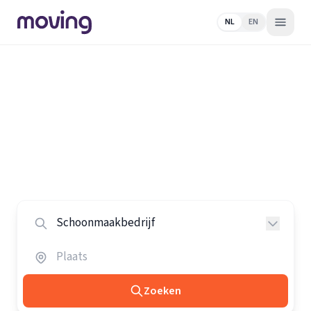
NL
EN
Home
/
Nederland
/
Schoonmaakbedrijven
Alle schoonmaakbedrijven in
Nederland
Vergelijk de beste schoonmaakbedrijven in heel
Nederland.
Zoeken