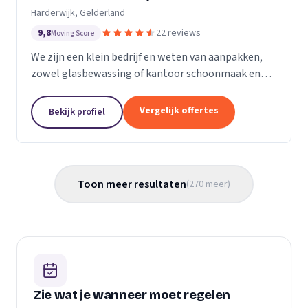
Harderwijk, Gelderland
9,8
22 reviews
Moving Score
We zijn een klein bedrijf en weten van aanpakken,
zowel glasbewassing of kantoor schoonmaak en
hotel schoonmaak of scholen, en allerlei andere
bedrijven waar schoon gemaakt moet worden is
Vergelijk offertes
Bekijk profiel
voor ons...
Toon meer resultaten
(
270
meer
)
Zie wat je wanneer moet regelen