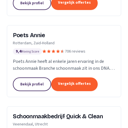
professioneel reinigen van zonnepanelen,
Vergelijk offertes
Bekijk profiel
dakgoten...
Poets Annie
Rotterdam, Zuid-Holland
9,4
706 reviews
Moving Score
Poets Annie heeft al enkele jaren ervaring in de
schoonmaak Branche schoonmaak zit in ons DNA.
Wij hebben ervaring in de algemene ruimtes
Kantoor panden Scholen Zwembaden Vakantie
Vergelijk offertes
Bekijk profiel
parkeren Traphuizen...
Schoonmaakbedrijf Quick & Clean
Veenendaal, Utrecht