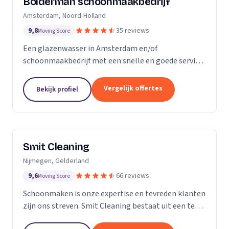
Bolderman schoonmaakbedrijf
Amsterdam, Noord-Holland
9,8
35 reviews
Moving Score
Een glazenwasser in Amsterdam en/of
schoonmaakbedrijf met een snelle en goede service
gezocht? Onze vakbekwame glazenwassers en
schoonmaakmedewerkers zijn actief in héél
Vergelijk offertes
Bekijk profiel
Amsterdam en ontzorgen u met...
Smit Cleaning
Nijmegen, Gelderland
9,6
66 reviews
Moving Score
Schoonmaken is onze expertise en tevreden klanten
zijn ons streven. Smit Cleaning bestaat uit een team
van vakmensen met uitgebreide ervaring in het