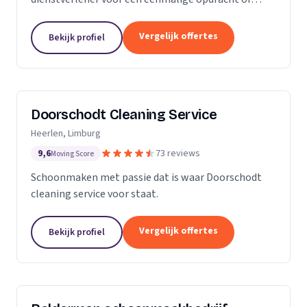
wekelijkse schoonmaak? Wij zijn een klein maar
groeiende onderneming die zich uit wilt breiden in
Vergelijk offertes
Bekijk profiel
het vak.
Doorschodt Cleaning Service
Heerlen, Limburg
9,6
73 reviews
Moving Score
Schoonmaken met passie dat is waar Doorschodt
cleaning service voor staat.
Vergelijk offertes
Bekijk profiel