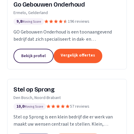
Go Gebouwen Onderhoud
Ermelo, Gelderland
9,8
196 reviews
Moving Score
GO Gebouwen Onderhoud is een toonaangevend
bedrijf dat zich specialiseert in dak- en
gevelreiniging en al het onderhoud dat daarmee
samenhangt. Met onze vakkundige aanpak zorgen
Vergelijk offertes
Bekijk profiel
we ervoor dat uw pand...
Stel op Sprong
Den Bosch, Noord-Brabant
10,0
57 reviews
Moving Score
Stel op Sprong is een klein bedrijf die er werk van
maakt uw wensen centraal te stellen. Klein,
persoonlijk en meer dan een uitstekende dienst. Wij