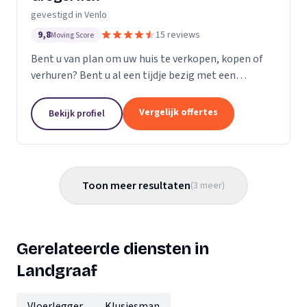
gevestigd in Venlo
9,8
15 reviews
Moving Score
Bent u van plan om uw huis te verkopen, kopen of
verhuren? Bent u al een tijdje bezig met een
renovatie, verbouwing, nieuwe keuken of badkamer?
En is de afronding nog niet in zicht? Dan kan...
Vergelijk offertes
Bekijk profiel
Toon meer resultaten
(
3
meer
)
Gerelateerde diensten in
Landgraaf
Vloerlegger
Klusjesman