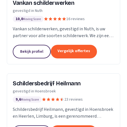
Vankan schilderwerken
gevestigd in Nuth
10,0
16 reviews
Moving Score
Vankan schilderwerken, gevestigd in Nuth, is uw
partner voor alle soorten schilderwerk. We zijn een
klein familiebedrijf, met enkel enthousiast en
vakbekwaam personeel en hebben ondertussen
Vergelijk offertes
Bekijk profiel
ruim 50...
Schildersbedrijf Heilmann
gevestigd in Hoensbroek
9,6
23 reviews
Moving Score
Schildersbedrijf Heilmann, gevestigd in Hoensbroek
en Heerlen, Limburg, is een gerenommeerd
schildersbedrijf met een rijke geschiedenis die