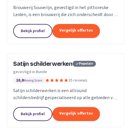
Brouwerij Souverijn, gevestigd in het pittoreske
Leiden, is een brouwerij die zich onderscheidt door
haar unieke bieren. Onze naam is een eerbetoon aan
de prachtige Rijn die door onze stad stroomt,...
Vergelijk offertes
Bekijk profiel
Satijn schilderwerken
Populair
gevestigd in Bunde
10,0
35 reviews
Moving Score
Satijn schilderwerken is een allround
schildersbedrijf gespecialiseerd op alle gebieden van
schilderen en afwerking voor zowel particulieren als
bedrijven.
Vergelijk offertes
Bekijk profiel