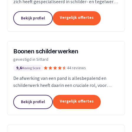
zich heeft gespecialiseerd in schilder- en tegelwerk.
Kwaliteit en betrouwbaarheid staan bij ons hoog in
het vaandel. Met grote deskundigheid zullen...
Vergelijk offertes
Bekijk profiel
Boonen schilderwerken
gevestigd in Sittard
9,6
44 reviews
Moving Score
De afwerking van een pand is allesbepalend en
schilderwerk heeft daarin een cruciale rol, voor
zowel het binnen- als buitenwerk. Boonen
schilderwerken is op de hoogte van de laatste
Vergelijk offertes
Bekijk profiel
trends op het...