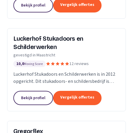
teruggaat tot 1930. Wij onderscheiden ons door
Vergelijk offertes
Bekijk profiel
onze...
Luckerhof Stukadoors en
Schilderwerken
gevestigd in Maastricht
10,0
12 reviews
Moving Score
Luckerhof Stukadoors en Schilderwerken is in 2012
opgericht. Dit stukadoors- en schildersbedrijf is
actief in Maastricht en in de nabije omgeving van
Maastricht. Luckerhof Stukadoors en...
Vergelijk offertes
Bekijk profiel
Gregorflex