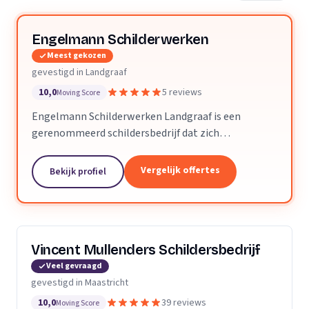
Engelmann Schilderwerken
Meest gekozen
gevestigd in Landgraaf
10,0
5 reviews
Moving Score
Engelmann Schilderwerken Landgraaf is een
gerenommeerd schildersbedrijf dat zich
onderscheidt door een breed scala aan diensten aan
te bieden. Wij zijn gespecialiseerd in alle soorten
Vergelijk offertes
Bekijk profiel
schilderwerk,...
Vincent Mullenders Schildersbedrijf
Veel gevraagd
gevestigd in Maastricht
10,0
39 reviews
Moving Score