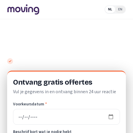
NL
EN
Home
/
Nederland
/
Limburg
/
Landgraaf
/
Schildersbedrijf
Top 10 beste schildersbedrijven in
Landgraaf
Gratis en vrijblijvend
Ontvang gratis offertes
Vul je gegevens in en ontvang binnen 24 uur reactie
Voorkeursdatum
*
Beschrijf kort wat je nodig hebt