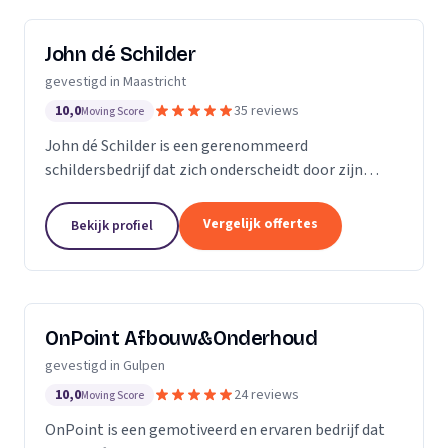
John dé Schilder
gevestigd in Maastricht
10,0
35 reviews
Moving Score
John dé Schilder is een gerenommeerd
schildersbedrijf dat zich onderscheidt door zijn
expertise en vakmanschap. Met trots hebben we
prestigieuze opdrachten uitgevoerd, zoals het
Vergelijk offertes
Bekijk profiel
schilderen van de...
OnPoint Afbouw&Onderhoud
gevestigd in Gulpen
10,0
24 reviews
Moving Score
OnPoint is een gemotiveerd en ervaren bedrijf dat