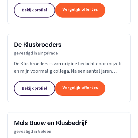
Voerendaal. Het allround klus- en transportbedrijf in
één. Hoe kunnen wij je het beste helpen?
Vergelijk offertes
Bekijk profiel
De Klusbroeders
gevestigd in Bingelrade
De Klusbroeders is van origine bedacht door mijzelf
en mijn voormalig collega. Na een aantal jaren
ervaring met uiteenlopende projecten hebben wij
ons ontwikkeld tot all-round klusjesmannen en...
Vergelijk offertes
Bekijk profiel
Mols Bouw en Klusbedrijf
gevestigd in Geleen