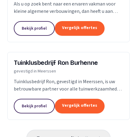
Als u op zoek bent naar een ervaren vakman voor
kleine algemene verbouwingen, dan heeft u aan
Mols Bouw en klusbedrijf een goede partner. Wij zijn
vooral gespecialiseerd in het uitvoeren kleine...
Vergelijk offertes
Bekijk profiel
Tuinklusbedrijf Ron Burhenne
gevestigd in Meerssen
Tuinklusbedrijf Ron, gevestigd in Meerssen, is uw
betrouwbare partner voor alle tuinwerkzaamheden.
Met meer dan 25 jaar ervaring in de branche,
onderscheiden we ons door onze expertise en passie
Vergelijk offertes
Bekijk profiel
voor...