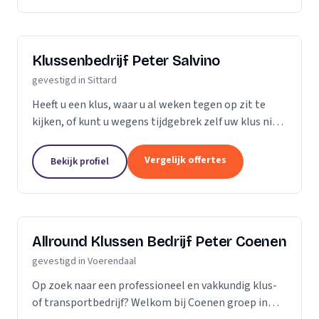
Klussenbedrijf Peter Salvino
gevestigd in Sittard
Heeft u een klus, waar u al weken tegen op zit te
kijken, of kunt u wegens tijdgebrek zelf uw klus niet
klaren! Bent u opzoek naar vakmanschap, kwaliteit
en betrouwbaarheid, dan bent u bij...
Vergelijk offertes
Bekijk profiel
Allround Klussen Bedrijf Peter Coenen
gevestigd in Voerendaal
Op zoek naar een professioneel en vakkundig klus-
of transportbedrijf? Welkom bij Coenen groep in