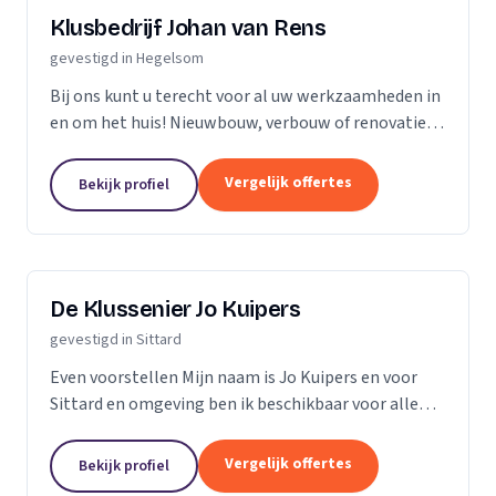
Klusbedrijf Johan van Rens
gevestigd in Hegelsom
Bij ons kunt u terecht voor al uw werkzaamheden in
en om het huis! Nieuwbouw, verbouw of renovatie.
Door jarenlange ervaring kunnen wij u voorzien van
een deskundig advies en een offerte op maat.
Vergelijk offertes
Bekijk profiel
De Klussenier Jo Kuipers
gevestigd in Sittard
Even voorstellen Mijn naam is Jo Kuipers en voor
Sittard en omgeving ben ik beschikbaar voor alle
klussen en verbouwingen in en rond het huis.
Vergelijk offertes
Bekijk profiel