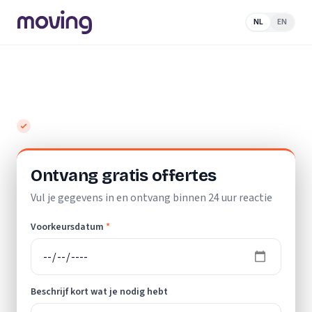
NL
EN
Home
/
Nederland
/
Limburg
/
Landgraaf
/
Klusjesman
Top 10 beste klusjesmannen in Landgraaf
Gratis en vrijblijvend
Ontvang gratis offertes
Vul je gegevens in en ontvang binnen 24 uur reactie
Voorkeursdatum
*
Beschrijf kort wat je nodig hebt