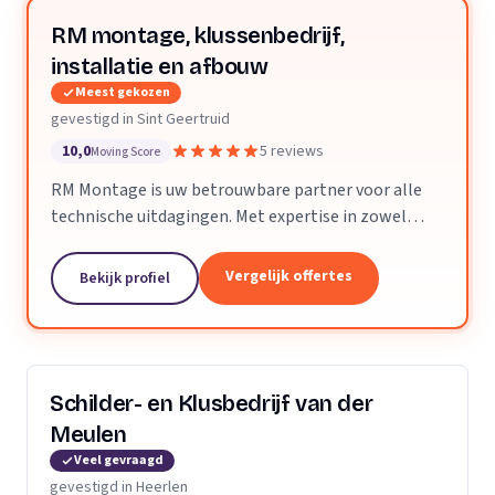
RM montage, klussenbedrijf,
installatie en afbouw
Meest gekozen
gevestigd in Sint Geertruid
10,0
5 reviews
Moving Score
RM Montage is uw betrouwbare partner voor alle
technische uitdagingen. Met expertise in zowel
elektrotechniek als installatietechniek, bieden wij
een breed scala aan diensten aan. Van meterkasten
Vergelijk offertes
Bekijk profiel
en...
Schilder- en Klusbedrijf van der
Meulen
Veel gevraagd
gevestigd in Heerlen