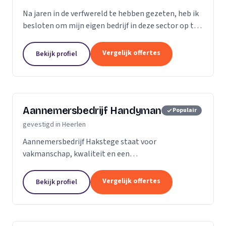
Na jaren in de verfwereld te hebben gezeten, heb ik
besloten om mijn eigen bedrijf in deze sector op te
zetten. Om al het werk netjes en vakkundig te doen,
werk ik vaker nauw samen met een...
Vergelijk offertes
Bekijk profiel
Aannemersbedrijf Handyman
Populair
gevestigd in Heerlen
Aannemersbedrijf Hakstege staat voor
vakmanschap, kwaliteit en een
persoonlijke benadering. Op deze website vindt u
meer informatie over onze diensten en leest u hoe u
Vergelijk offertes
Bekijk profiel
met ons in contact kunt komen.