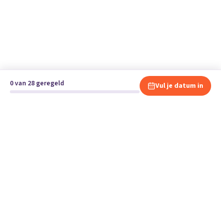
0 van 28 geregeld
Vul je datum in
Klaar om te verhuizen?
Vergelijk gratis en vrijblijvend verhuisbedrijven en andere
specialisten bij jou in de buurt.
Start je verhuizing