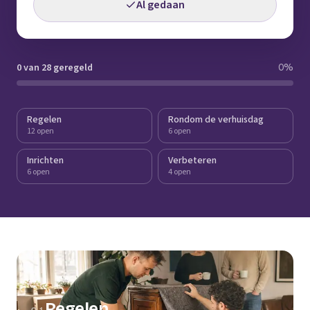
Al gedaan
0 van 28 geregeld
0
%
Regelen
Rondom de verhuisdag
12 open
6 open
Inrichten
Verbeteren
6 open
4 open
Regelen