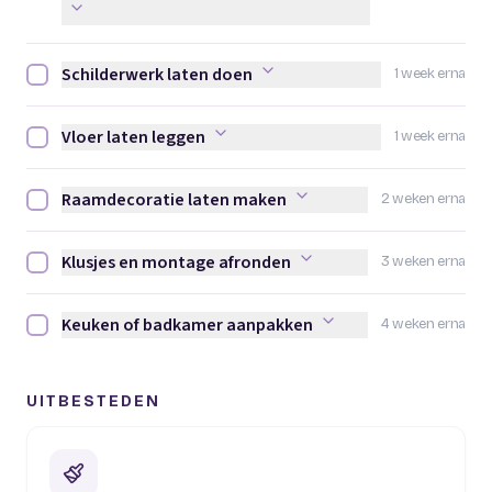
Schilderwerk laten doen
1 week erna
Schilderwerk laten doen afvinken
Vloer laten leggen
1 week erna
Vloer laten leggen afvinken
Raamdecoratie laten maken
2 weken erna
Raamdecoratie laten maken afvinken
Klusjes en montage afronden
3 weken erna
Klusjes en montage afronden afvinken
Keuken of badkamer aanpakken
4 weken erna
Keuken of badkamer aanpakken afvinken
UITBESTEDEN