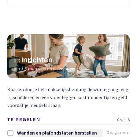
(opent in een nieuw tabblad)
Inrichten
03
0 tot 3 maanden na de verhuizing
Klussen doe je het makkelijkst zolang de woning nog leeg
is. Schilderen en een vloer leggen kost minder tijd en geld
voordat je meubels staan.
0 van 6
TE REGELEN
Wanden en plafonds laten herstellen
3 dagen erna
Wanden en plafonds laten herstellen afvinken