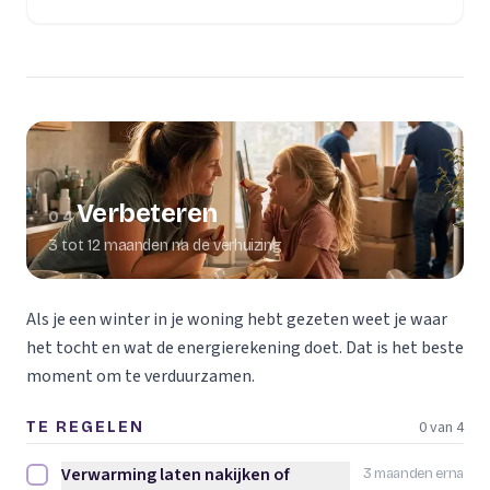
Verbeteren
04
3 tot 12 maanden na de verhuizing
Als je een winter in je woning hebt gezeten weet je waar
het tocht en wat de energierekening doet. Dat is het beste
moment om te verduurzamen.
0 van 4
TE REGELEN
Verwarming laten nakijken of
3 maanden erna
Verwarming laten nakijken of vervangen afvinken