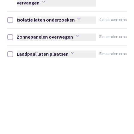
vervangen
Isolatie laten onderzoeken
4 maanden erna
Isolatie laten onderzoeken afvinken
Zonnepanelen overwegen
5 maanden erna
Zonnepanelen overwegen afvinken
Laadpaal laten plaatsen
5 maanden erna
Laadpaal laten plaatsen afvinken