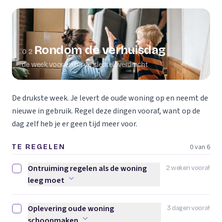
Rondom de verhuisdag
02
de week voor en na de sleuteloverdracht
De drukste week. Je levert de oude woning op en neemt de
nieuwe in gebruik. Regel deze dingen vooraf, want op de
dag zelf heb je er geen tijd meer voor.
0 van 6
TE REGELEN
Ontruiming regelen als de woning
2 weken vooraf
Ontruiming regelen als de woning leeg moet afvinken
leeg moet
Oplevering oude woning
3 dagen vooraf
Oplevering oude woning schoonmaken afvinken
schoonmaken