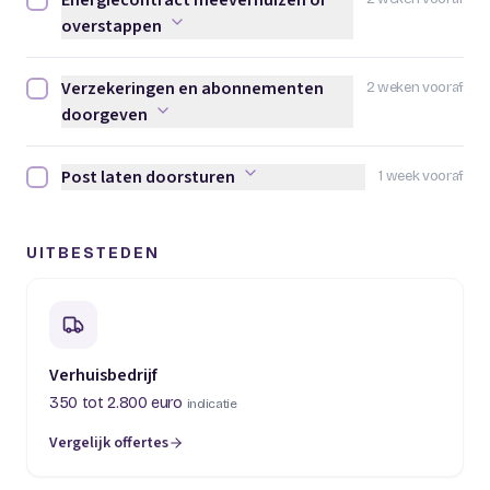
Energiecontract meeverhuizen of
Energiecontract meeverhuizen of overstappen afvinken
overstappen
Verzekeringen en abonnementen
2 weken vooraf
Verzekeringen en abonnementen doorgeven afvinken
doorgeven
Post laten doorsturen
1 week vooraf
Post laten doorsturen afvinken
UITBESTEDEN
Verhuisbedrijf
350 tot 2.800 euro
indicatie
Vergelijk offertes
(opent in een nieuw tabblad)