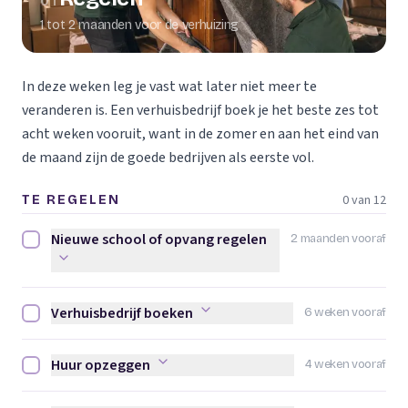
01
1 tot 2 maanden voor de verhuizing
In deze weken leg je vast wat later niet meer te
veranderen is. Een verhuisbedrijf boek je het beste zes tot
acht weken vooruit, want in de zomer en aan het eind van
de maand zijn de goede bedrijven als eerste vol.
0 van 12
TE REGELEN
Nieuwe school of opvang regelen
2 maanden vooraf
Nieuwe school of opvang regelen afvinken
Verhuisbedrijf boeken
6 weken vooraf
Verhuisbedrijf boeken afvinken
Huur opzeggen
4 weken vooraf
Huur opzeggen afvinken